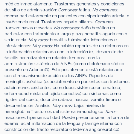
médico inmediatamente. Trastornos generales y condiciones
del sitio de administración:
Comunes:
fatiga.
No comunes:
edema particularmente en pacientes con hipertensión arterial o
insuficiencia renal. Trastornos hepato biliares:
Comunes:
transaminasas elevadas.
No comunes:
daño hepático en
particular con tratamiento a largo plazo, hepatitis aguda con o
sin ictericia.
Muy raros:
hepatitis fulminante. Infecciones e
infestaciones:
Muy raros:
Ha habido reportes de un deterioro en
la inflamación relacionada con la infección (e.j. desarrollo de
fascitis necrotizante) en relación temporal con la
administración sistémica de AINEs (como diclofenaco sódico
presente en Adorlan®). Esto posiblemente está relacionado
con el mecanismo de acción de los AINEs. Reportes de
meningitis aséptica (especialmente en pacientes con trastornos
autoinmunes existentes, como lupus sistémico eritematoso,
enfermedad mixta del tejido conectivo) con síntomas como
rigidez del cuello, dolor de cabeza, nausea, vómito, fiebre o
desorientación. Análisis:
Muy raros:
bajos niveles de
hemoglobina.Trastornos del sistema inmunológico:
Raros:
reacciones hipersensibilidad. Puede presentarse en la forma de
edema facial, inflamación de la lengua y laringe interna con
constricción del tracto respiratorio (edema angioneurótico),