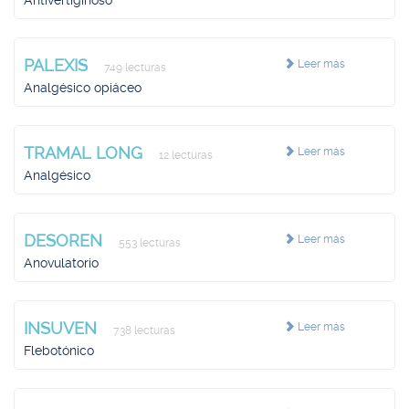
Antivertiginoso
PALEXIS
Leer más
749 lecturas
Analgésico opiáceo
TRAMAL LONG
Leer más
12 lecturas
Analgésico
DESOREN
Leer más
553 lecturas
Anovulatorio
INSUVEN
Leer más
738 lecturas
Flebotónico