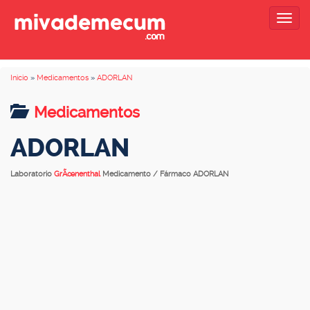
Togg
navig
Inicio
»
Medicamentos
»
ADORLAN
Medicamentos
ADORLAN
Laboratorio
GrÃœnenthal
Medicamento / Fármaco ADORLAN