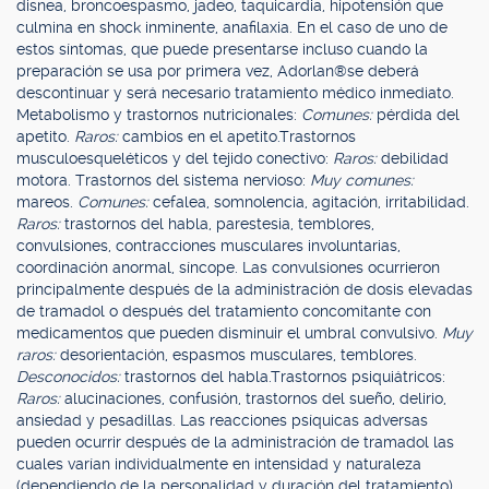
disnea, broncoespasmo, jadeo, taquicardia, hipotensión que
culmina en shock inminente, anafilaxia. En el caso de uno de
estos síntomas, que puede presentarse incluso cuando la
preparación se usa por primera vez, Adorlan®se deberá
descontinuar y será necesario tratamiento médico inmediato.
Metabolismo y trastornos nutricionales:
Comunes:
pérdida del
apetito.
Raros:
cambios en el apetito.Trastornos
musculoesqueléticos y del tejido conectivo:
Raros:
debilidad
motora. Trastornos del sistema nervioso:
Muy comunes:
mareos.
Comunes:
cefalea, somnolencia, agitación, irritabilidad.
Raros:
trastornos del habla, parestesia, temblores,
convulsiones, contracciones musculares involuntarias,
coordinación anormal, síncope. Las convulsiones ocurrieron
principalmente después de la administración de dosis elevadas
de tramadol o después del tratamiento concomitante con
medicamentos que pueden disminuir el umbral convulsivo.
Muy
raros:
desorientación, espasmos musculares, temblores.
Desconocidos:
trastornos del habla.Trastornos psiquiátricos:
Raros:
alucinaciones, confusión, trastornos del sueño, delirio,
ansiedad y pesadillas. Las reacciones psíquicas adversas
pueden ocurrir después de la administración de tramadol las
cuales varían individualmente en intensidad y naturaleza
(dependiendo de la personalidad y duración del tratamiento).