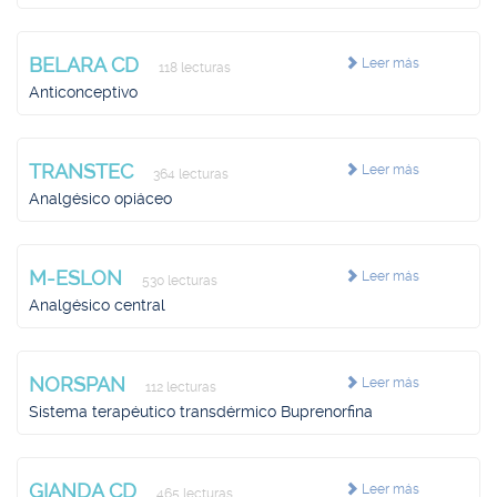
BELARA CD
Leer más
118 lecturas
Anticonceptivo
TRANSTEC
Leer más
364 lecturas
Analgésico opiáceo
M-ESLON
Leer más
530 lecturas
Analgésico central
NORSPAN
Leer más
112 lecturas
Sistema terapéutico transdérmico Buprenorfina
GIANDA CD
Leer más
465 lecturas