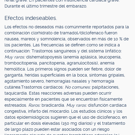
renal grave. En pacientes con insuficiencia cardiaca grave.
Durante el último trimestre del embarazo.
Efectos indeseables.
Los efectos no deseados más comúnmente reportados para la
combinación clorhidrato de tramadol/diclofenaco fueron
nausea, mareos y somnolencia, observados en más de 10 % de
los pacientes. Las frecuencias se definen como se indica a
continuación: Trastornos sanguíneos y del sistema linfático:
Muy raros:
dishematopoyesis (anemia aplásica, leucopenia,
trombocitopenia, pancitopenia, agranulocitosis), anemia
hemolítica. Los primeros signos pueden ser fiebre, dolor de
garganta, heridas superficiales en la boca, síntomas gripales,
agotamiento severo, hemorragias nasales y hemorragia
cutánea.Trastornos cardíacos:
No comunes:
palpitaciones,
taquicardia. Estas reacciones adversas pueden ocurrir
especialmente en pacientes que se encuentran físicamente
estresados.
Raros:
bradicardia.
Muy raros:
disfunción cardiaca
congestiva, infarto del miocardio. Los estudios clínicos y los
datos epidemiológicos sugieren que el uso de diclofenaco, en
particular en dosis elevadas (150 mg diarios) y el tratamiento
de largo plazo pueden estar asociados con un riesgo