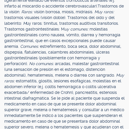
ligeramente elevado de eventos trombóticos arteriales (e.j.
infarto al miocardio o accidente cerebrovascular).Trastornos de
la visión:
Raros:
visión borrosa, miosis, midriasis.
Muy raros:
trastornos visuales (visión doble). Trastornos del oído y del
laberinto:
M
uy raros: tinnitus, trastornos auditivos transitorios.
Trastornos gastrointestinales: M
uy comunes:
molestias
gastrointestinales como nausea, vómito, diarrea y hemorragia
gastrointestinal, que en casos excepcionales puede causar
anemia.
Comunes:
estreñimiento, boca seca, dolor abdominal,
dispepsia, flatulencias, calambres abdominales, úlceras
gastrointestinales (posiblemente con hemorragia y
perforación).
No comunes:
arcadas, malestar gastrointestinal
(una sensación de presión en el estómago, distención
abdominal), hematemesis, melena o diarrea con sangrado.
Muy
raros:
estomatitis, glositis, lesiones esofágicas, molestias en el
abdomen inferior (e.j. colitis hemorrágica o colitis ulcerativa
exacerbada/ enfermedad de Crohn), pancreatitis, estenosis
intestinal diafragmática. Se le pide al paciente que suspenda el
medicamento en caso de que se presente dolor abdominal
superior grave, melena o hematemesis y consultar a un médico
inmediatamente.Se indicó a los pacientes que suspendieran el
medicamento en caso de que se presentara dolor abdominal
superior severo, melena o hematemesis y que acudieran con el