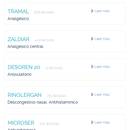
TRAMAL
Leer más
836 lecturas
Analgésico
ZALDIAR
Leer más
443 lecturas
Analgésico central
DESOREN 20
Leer más
13 lecturas
Anovulatorio
RINOLERGAN
Leer más
781 lecturas
Descongestivo nasal, Antihistamínico
MICROSER
Leer más
424 lecturas