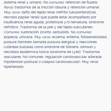
sistema renal y urinario:
No comunes:
retención de fluidos.
Raros:
trastornos de la micción (disuria y retención urinaria).
Muy raros:
daño del tejido renal (nefritis tubulointersticial,
necrosis papilar renal) que puede estar acompañado por
insuficiencia renal aguda, proteinuria y/o hematuria; síndrome
nefrótico. Trastornos de la piel y del tejido subcutáneo:
Comunes:
sudoración, prurito, sarpullido.
No comunes:
alopecia, urticaria.
Muy raros:
eczema, eritema, fotosensibilidad,
púrpura (también llamada purpura alérgica) y reacciones
cutáneas bullosas como síndrome de Stevens Johnson y
necrólisis epidérmica tóxica (síndrome de Lyell). Trastornos
vasculares: No comunes: regulación cardiovascular alterada
(hipotensión postural o colapso cardiovascular). Muy raros:
hipertensión.