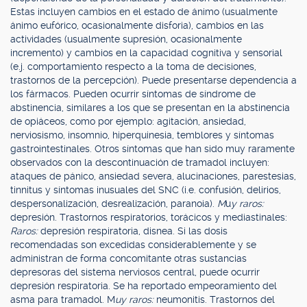
Estas incluyen cambios en el estado de ánimo (usualmente
ánimo eufórico, ocasionalmente disforia), cambios en las
actividades (usualmente supresión, ocasionalmente
incremento) y cambios en la capacidad cognitiva y sensorial
(e.j. comportamiento respecto a la toma de decisiones,
trastornos de la percepción). Puede presentarse dependencia a
los fármacos. Pueden ocurrir síntomas de síndrome de
abstinencia, similares a los que se presentan en la abstinencia
de opiáceos, como por ejemplo: agitación, ansiedad,
nerviosismo, insomnio, hiperquinesia, temblores y síntomas
gastrointestinales. Otros síntomas que han sido muy raramente
observados con la descontinuación de tramadol incluyen:
ataques de pánico, ansiedad severa, alucinaciones, parestesias,
tinnitus y síntomas inusuales del SNC (i.e. confusión, delirios,
despersonalización, desrealización, paranoia).
M
u
y raros:
depresión. Trastornos respiratorios, torácicos y mediastinales:
Raros:
depresión respiratoria, disnea. Si las dosis
recomendadas son excedidas considerablemente y se
administran de forma concomitante otras sustancias
depresoras del sistema nerviosos central, puede ocurrir
depresión respiratoria. Se ha reportado empeoramiento del
asma para tramadol. M
uy raros:
neumonitis. Trastornos del