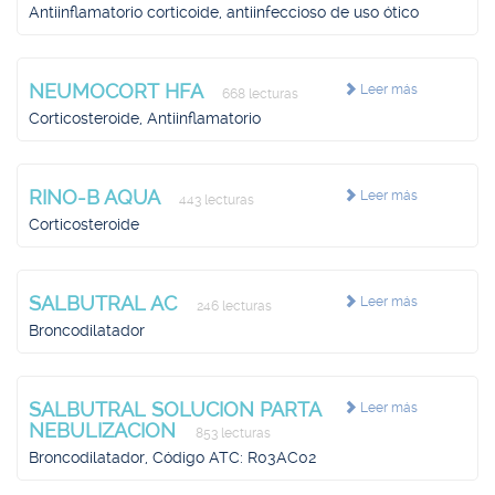
Antiinflamatorio corticoide, antiinfeccioso de uso ótico
NEUMOCORT HFA
Leer más
668 lecturas
Corticosteroide, Antiinflamatorio
RINO-B AQUA
Leer más
443 lecturas
Corticosteroide
SALBUTRAL AC
Leer más
246 lecturas
Broncodilatador
SALBUTRAL SOLUCION PARTA
Leer más
NEBULIZACION
853 lecturas
Broncodilatador, Código ATC: R03AC02