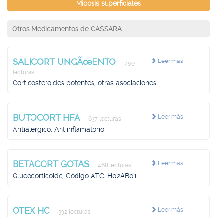
Micosis superficiales
Otros Medicamentos de CASSARA
SALICORT UNGÃœENTO
Leer más
759
lecturas
Corticosteroides potentes, otras asociaciones
BUTOCORT HFA
Leer más
637 lecturas
Antialérgico, Antiinflamatorio
BETACORT GOTAS
Leer más
468 lecturas
Glucocorticoide, Código ATC: H02AB01
OTEX HC
Leer más
392 lecturas