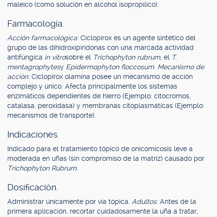
maleico (como solución en alcohol isopropílico).
Farmacología.
Acción farmacológica:
Ciclopirox es un agente sintético del
grupo de las dihidroxipiridonas con una marcada actividad
antifúngica
in vitro
sobre el
Trichophyton rubrum
, el
T.
mentagrophytes
y
Epidermophyton floccosum
.
Mecanismo de
acción:
Ciclopirox olamina posee un mecanismo de acción
complejo y único. Afecta principalmente los sistemas
enzimáticos dependientes de hierro (Ejemplo: citocromos,
catalasa, peroxidasa) y membranas citoplasmáticas (Ejemplo:
mecanismos de transporte).
Indicaciones.
Indicado para el tratamiento tópico de onicomicosis leve a
moderada en uñas (sin compromiso de la matriz) causado por
Trichophyton Rubrum.
Dosificación.
Administrar únicamente por vía tópica.
Adultos:
Antes de la
primera aplicación, recortar cuidadosamente la uña a tratar,