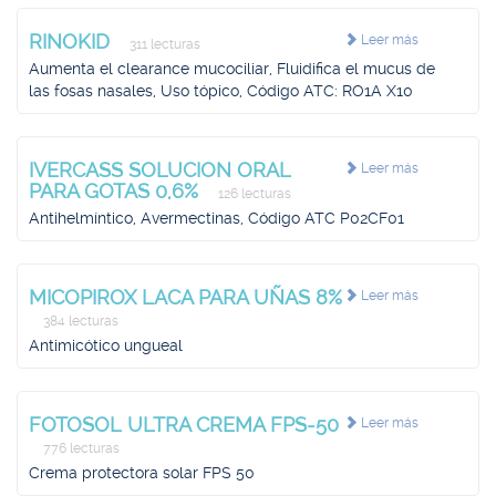
RINOKID
Leer más
311 lecturas
Aumenta el clearance mucociliar, Fluidifica el mucus de
las fosas nasales, Uso tópico, Código ATC: RO1A X10
IVERCASS SOLUCION ORAL
Leer más
PARA GOTAS 0,6%
126 lecturas
Antihelmíntico, Avermectinas, Código ATC P02CF01
MICOPIROX LACA PARA UÑAS 8%
Leer más
384 lecturas
Antimicótico ungueal
FOTOSOL ULTRA CREMA FPS-50
Leer más
776 lecturas
Crema protectora solar FPS 50