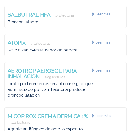
SALBUTRAL HFA
Leer más
142 lecturas
Broncodilatador
ATOPIX
Leer más
752 lecturas
Relipidizante-restaurador de barrera
AEROTROP AEROSOL PARA
Leer más
INHALACION
609 lecturas
Ipratropio bromuro es un anticolinérgico que
administrado por vía inhalatoria produce
broncodilatación
MICOPIROX CREMA DERMICA 1%
Leer más
211 lecturas
Agente antifúngico de amplio espectro