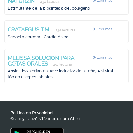
NATURZIN
Leer más
434 lecturas
Estimulante de la biosíntesis del colágeno
CRATAEGUS T.M.
Leer más
234 lecturas
Sedante cerebral, Cardiotónico
MELISSA SOLUCION PARA
Leer más
GOTAS ORALES
251 lecturas
Ansiolítico, sedante suave inductor del sueño, Antiviral
tópico (Herpes labiales)
Política de Privacidad
© 2015 - 2026 Mi Vademecum Chile