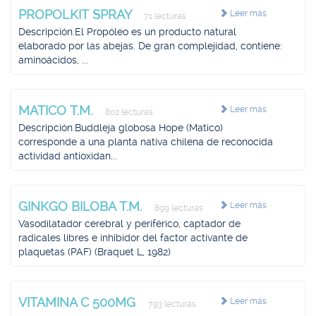
PROPOLKIT SPRAY
Leer más
71 lecturas
Descripción.El Propóleo es un producto natural
elaborado por las abejas. De gran complejidad, contiene:
aminoácidos, ...
MATICO T.M.
Leer más
802 lecturas
Descripción.Buddleja globosa Hope (Matico)
corresponde a una planta nativa chilena de reconocida
actividad antioxidan...
GINKGO BILOBA T.M.
Leer más
899 lecturas
Vasodilatador cerebral y periférico, captador de
radicales libres e inhibidor del factor activante de
plaquetas (PAF) (Braquet L, 1982)
VITAMINA C 500MG
Leer más
793 lecturas