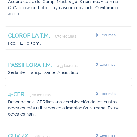
Ascórbico ácido. Comp. Mast. x 30. Sinónimos.Vitamina
C. Calcio ascorbato. L-xyloascórbico ácido. Cevitámico
ácido. ...
CLOROFILA T.M.
Leer más
670 lecturas
Fco. PET x 30ml.
PASSIFLORA T.M.
Leer más
433 lecturas
Sedante, Tranquilizante, Ansiolítico
4-CER
Leer más
768 lecturas
Descripción.4-CER®es una combinación de los cuatro
cereales más utilizados en alimentación humana. Estos
cereales han...
GUX /X
Leer más
566 lecturas