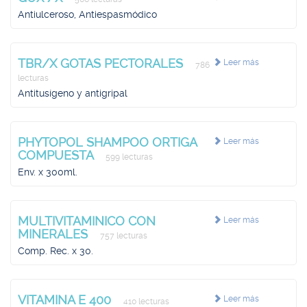
Antiulceroso, Antiespasmódico
TBR/X GOTAS PECTORALES
Leer más
786
lecturas
Antitusígeno y antigripal
PHYTOPOL SHAMPOO ORTIGA
Leer más
COMPUESTA
599 lecturas
Env. x 300ml.
MULTIVITAMINICO CON
Leer más
MINERALES
757 lecturas
Comp. Rec. x 30.
VITAMINA E 400
Leer más
410 lecturas