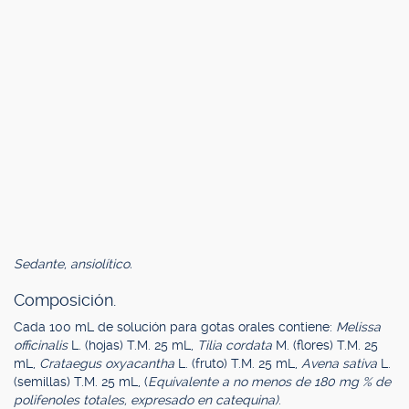
Sedante, ansiolítico.
Composición.
Cada 100 mL de solución para gotas orales contiene:
Melissa
officinalis
L. (hojas) T.M. 25 mL,
Tilia cordata
M. (flores) T.M. 25
mL,
Crataegus oxyacantha
L. (fruto) T.M. 25 mL,
Avena sativa
L.
(semillas) T.M. 25 mL, (
Equivalente a no menos de 180 mg % de
polifenoles totales, expresado en catequina)
.