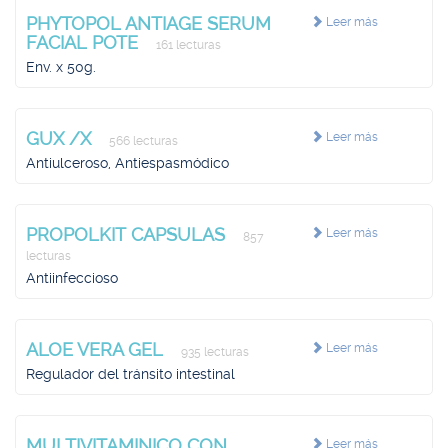
PHYTOPOL ANTIAGE SERUM
Leer más
FACIAL POTE
161 lecturas
Env. x 50g.
GUX /X
Leer más
566 lecturas
Antiulceroso, Antiespasmódico
PROPOLKIT CAPSULAS
Leer más
857
lecturas
Antiinfeccioso
ALOE VERA GEL
Leer más
935 lecturas
Regulador del tránsito intestinal
MULTIVITAMINICO CON
Leer más