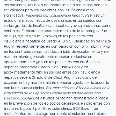
los pacientes; las dosis de mantenimiento reducidas podrían
ser eficaces para los pacientes con insuficiencia renal
significativa.
Pacientes con insuficiencia hepática:
Se hizo un
estudio farmacocinético de dosis únicas en 24 sujetos con
varios grados de insuficiencia hepática y 12 sujetos sanos como
controles. El clearance aparente medio de la lamotrigina fue
de 0,31, 0,24 ó 0,10 mL/min/kg en los pacientes con
insuficiencia hepática de Grado A, B ó C (Clasificación de Child-
Pugh), respectivamente, en comparación con 0,34 mL/min/kg
en los controles sanos. Las dosis inicial, de escalamiento y de
mantenimiento generalmente deberían reducirse en
aproximadamente 50% en los pacientes con insuficiencia
hepática moderada (Grado B de Child-Pugh) y en
aproximadamente 75% en los pacientes con insuficiencia
hepática severa (Grado C de Child-Pugh). Las dosis de
escalamiento y mantenimiento deberían ajustarse de acuerdo
con la respuesta clínica.
Estudios clínicos: Eficacia clínica en la
prevención de los episodios depresivos en pacientes con
trastorno bipolar:
Dos estudios piloto han demostrado eficacia
en la prevención de los episodios depresivos en pacientes con
trastorno bipolar tipo I. El estudio clínico SCAB2003 fue
multicéntrico, doble ciego, con doble simulación, controlado