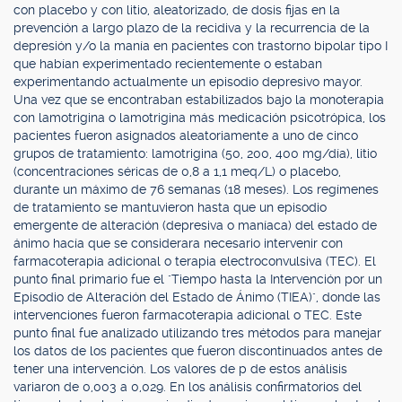
con placebo y con litio, aleatorizado, de dosis fijas en la
prevención a largo plazo de la recidiva y la recurrencia de la
depresión y/o la manía en pacientes con trastorno bipolar tipo I
que habían experimentado recientemente o estaban
experimentando actualmente un episodio depresivo mayor.
Una vez que se encontraban estabilizados bajo la monoterapia
con lamotrigina o lamotrigina más medicación psicotrópica, los
pacientes fueron asignados aleatoriamente a uno de cinco
grupos de tratamiento: lamotrigina (50, 200, 400 mg/día), litio
(concentraciones séricas de 0,8 a 1,1 meq/L) o placebo,
durante un máximo de 76 semanas (18 meses). Los regímenes
de tratamiento se mantuvieron hasta que un episodio
emergente de alteración (depresiva o maníaca) del estado de
ánimo hacía que se considerara necesario intervenir con
farmacoterapia adicional o terapia electroconvulsiva (TEC). El
punto final primario fue el "Tiempo hasta la Intervención por un
Episodio de Alteración del Estado de Ánimo (TIEA)", donde las
intervenciones fueron farmacoterapia adicional o TEC. Este
punto final fue analizado utilizando tres métodos para manejar
los datos de los pacientes que fueron discontinuados antes de
tener una intervención. Los valores de p de estos análisis
variaron de 0,003 a 0,029. En los análisis confirmatorios del