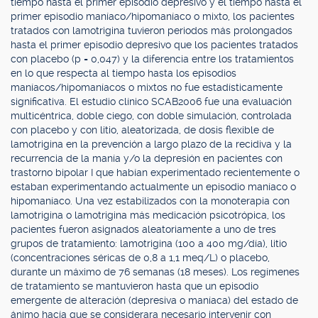
tiempo hasta el primer episodio depresivo y el tiempo hasta el
primer episodio maníaco/hipomaníaco o mixto, los pacientes
tratados con lamotrigina tuvieron periodos más prolongados
hasta el primer episodio depresivo que los pacientes tratados
con placebo (p = 0,047) y la diferencia entre los tratamientos
en lo que respecta al tiempo hasta los episodios
maníacos/hipomaníacos o mixtos no fue estadísticamente
significativa. El estudio clínico SCAB2006 fue una evaluación
multicéntrica, doble ciego, con doble simulación, controlada
con placebo y con litio, aleatorizada, de dosis flexible de
lamotrigina en la prevención a largo plazo de la recidiva y la
recurrencia de la manía y/o la depresión en pacientes con
trastorno bipolar I que habían experimentado recientemente o
estaban experimentando actualmente un episodio maníaco o
hipomaníaco. Una vez estabilizados con la monoterapia con
lamotrigina o lamotrigina más medicación psicotrópica, los
pacientes fueron asignados aleatoriamente a uno de tres
grupos de tratamiento: lamotrigina (100 a 400 mg/día), litio
(concentraciones séricas de 0,8 a 1,1 meq/L) o placebo,
durante un máximo de 76 semanas (18 meses). Los regímenes
de tratamiento se mantuvieron hasta que un episodio
emergente de alteración (depresiva o maníaca) del estado de
ánimo hacía que se considerara necesario intervenir con