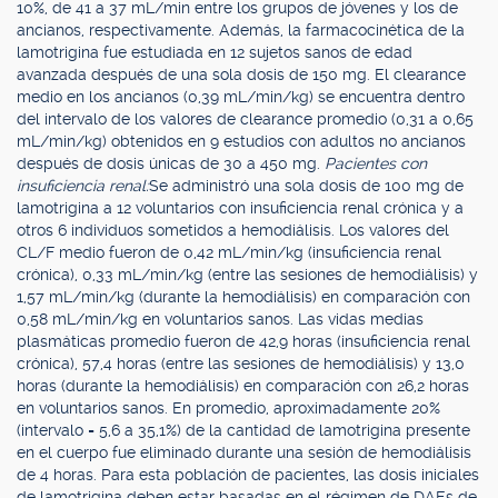
10%, de 41 a 37 mL/min entre los grupos de jóvenes y los de
ancianos, respectivamente. Además, la farmacocinética de la
lamotrigina fue estudiada en 12 sujetos sanos de edad
avanzada después de una sola dosis de 150 mg. El clearance
medio en los ancianos (0,39 mL/min/kg) se encuentra dentro
del intervalo de los valores de clearance promedio (0,31 a 0,65
mL/min/kg) obtenidos en 9 estudios con adultos no ancianos
después de dosis únicas de 30 a 450 mg.
Pacientes con
insuficiencia renal:
Se administró una sola dosis de 100 mg de
lamotrigina a 12 voluntarios con insuficiencia renal crónica y a
otros 6 individuos sometidos a hemodiálisis. Los valores del
CL/F medio fueron de 0,42 mL/min/kg (insuficiencia renal
crónica), 0,33 mL/min/kg (entre las sesiones de hemodiálisis) y
1,57 mL/min/kg (durante la hemodiálisis) en comparación con
0,58 mL/min/kg en voluntarios sanos. Las vidas medias
plasmáticas promedio fueron de 42,9 horas (insuficiencia renal
crónica), 57,4 horas (entre las sesiones de hemodiálisis) y 13,0
horas (durante la hemodiálisis) en comparación con 26,2 horas
en voluntarios sanos. En promedio, aproximadamente 20%
(intervalo = 5,6 a 35,1%) de la cantidad de lamotrigina presente
en el cuerpo fue eliminado durante una sesión de hemodiálisis
de 4 horas. Para esta población de pacientes, las dosis iniciales
de lamotrigina deben estar basadas en el régimen de DAEs de