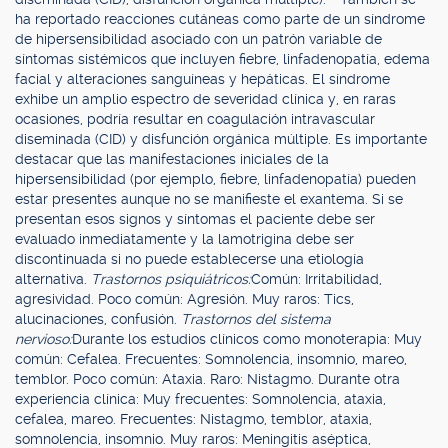
ha reportado reacciones cutáneas como parte de un síndrome
de hipersensibilidad asociado con un patrón variable de
síntomas sistémicos que incluyen fiebre, linfadenopatía, edema
facial y alteraciones sanguíneas y hepáticas. El síndrome
exhibe un amplio espectro de severidad clínica y, en raras
ocasiones, podría resultar en coagulación intravascular
diseminada (CID) y disfunción orgánica múltiple. Es importante
destacar que las manifestaciones iniciales de la
hipersensibilidad (por ejemplo, fiebre, linfadenopatía) pueden
estar presentes aunque no se manifieste el exantema. Si se
presentan esos signos y síntomas el paciente debe ser
evaluado inmediatamente y la lamotrigina debe ser
discontinuada si no puede establecerse una etiología
alternativa.
Trastornos psiquiátricos:
Común: Irritabilidad,
agresividad. Poco común: Agresión. Muy raros: Tics,
alucinaciones, confusión.
Trastornos del sistema
nervioso:
Durante los estudios clínicos como monoterapia: Muy
común: Cefalea. Frecuentes: Somnolencia, insomnio, mareo,
temblor. Poco común: Ataxia. Raro: Nistagmo. Durante otra
experiencia clínica: Muy frecuentes: Somnolencia, ataxia,
cefalea, mareo. Frecuentes: Nistagmo, temblor, ataxia,
somnolencia, insomnio. Muy raros: Meningitis aséptica,