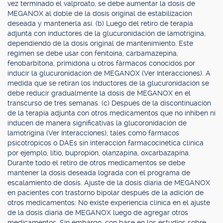
vez terminado el valproato, se debe aumentar la dosis de
MEGANOX al doble de la dosis original de estabilización
deseada y mantenerla así. (b) Luego del retiro de terapia
adjunta con inductores de la glucuronidación de lamotrigina,
dependiendo de la dosis original de mantenimiento. Este
régimen se debe usar con fenitoína, carbamazepina,
fenobarbitona, primidona u otros fármacos conocidos por
inducir la glucuronidación de MEGANOX (Ver Interacciones). A
medida que se retiran los inductores de la glucuronidación se
debe reducir gradualmente la dosis de MEGANOX en el
transcurso de tres semanas. (c) Después de la discontinuación
de la terapia adjunta con otros medicamentos que no inhiben ni
inducen de manera significativas la glucoronidación de
lamotrigina (Ver Interacciones); tales como fármacos
psicotrópicos o DAEs sin interacción farmacocinética clínica
por ejemplo, litio, bupropión, olanzapina, oxcarbazapina.
Durante todo el retiro de otros medicamentos se debe
mantener la dosis deseada lograda con el programa de
escalamiento de dosis. Ajuste de la dosis diaria de MEGANOX
en pacientes con trastorno bipolar después de la adición de
otros medicamentos: No existe experiencia clínica en el ajuste
de la dosis diaria de MEGANOX luego de agregar otros
medicamentos. Sin embargo, con base en los estudios sobre