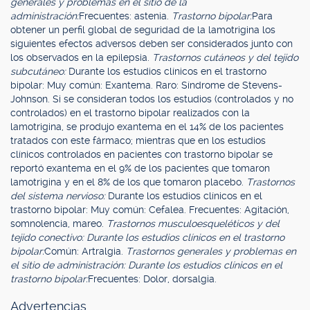
generales y problemas en el sitio de la
administración:
Frecuentes: astenia.
Trastorno bipolar:
Para
obtener un perfil global de seguridad de la lamotrigina los
siguientes efectos adversos deben ser considerados junto con
los observados en la epilepsia.
Trastornos cutáneos y del tejido
subcutáneo:
Durante los estudios clínicos en el trastorno
bipolar: Muy común: Exantema. Raro: Síndrome de Stevens-
Johnson. Si se consideran todos los estudios (controlados y no
controlados) en el trastorno bipolar realizados con la
lamotrigina, se produjo exantema en el 14% de los pacientes
tratados con este fármaco; mientras que en los estudios
clínicos controlados en pacientes con trastorno bipolar se
reportó exantema en el 9% de los pacientes que tomaron
lamotrigina y en el 8% de los que tomaron placebo.
Trastornos
del sistema nervioso:
Durante los estudios clínicos en el
trastorno bipolar: Muy común: Cefalea. Frecuentes: Agitación,
somnolencia, mareo.
Trastornos musculoesqueléticos y del
tejido conectivo: Durante los estudios clínicos en el trastorno
bipolar:
Común: Artralgia.
Trastornos generales y problemas en
el sitio de administración: Durante los estudios clínicos en el
trastorno bipolar:
Frecuentes: Dolor, dorsalgia.
Advertencias.