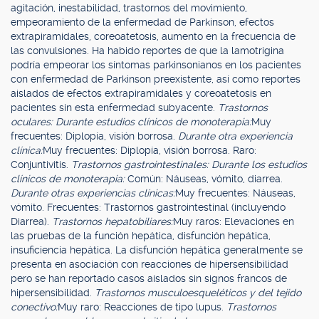
agitación, inestabilidad, trastornos del movimiento,
empeoramiento de la enfermedad de Parkinson, efectos
extrapiramidales, coreoatetosis, aumento en la frecuencia de
las convulsiones. Ha habido reportes de que la lamotrigina
podría empeorar los síntomas parkinsonianos en los pacientes
con enfermedad de Parkinson preexistente, así como reportes
aislados de efectos extrapiramidales y coreoatetosis en
pacientes sin esta enfermedad subyacente.
Trastornos
oculares: Durante estudios clínicos de monoterapia:
Muy
frecuentes: Diplopía, visión borrosa.
Durante otra experiencia
clínica:
Muy frecuentes: Diplopía, visión borrosa. Raro:
Conjuntivitis.
Trastornos gastrointestinales: Durante los estudios
clínicos de monoterapia:
Común: Náuseas, vómito, diarrea.
Durante otras experiencias clínicas:
Muy frecuentes: Náuseas,
vómito. Frecuentes: Trastornos gastrointestinal (incluyendo
Diarrea).
Trastornos hepatobiliares:
Muy raros: Elevaciones en
las pruebas de la función hepática, disfunción hepática,
insuficiencia hepática. La disfunción hepática generalmente se
presenta en asociación con reacciones de hipersensibilidad
pero se han reportado casos aislados sin signos francos de
hipersensibilidad.
Trastornos musculoesqueléticos y del tejido
conectivo:
Muy raro: Reacciones de tipo lupus.
Trastornos