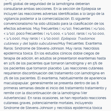
perfil global de seguridad de la lamotrigina deberían
consultarse ambas secciones. En la sección de Epilepsia se
incluyen las reacciones adversas identificadas a lo largo de la
vigilancia posterior a la comercialización. El siguiente
convencionalismo ha sido utilizado para la clasificación de los
efectos adversos: Muy frecuentes ( >1/10), frecuentes ( >1/100,
< 1/10), poco frecuentes ( >1/1.000, < 1/100), raros ( >1/10.000,
< 1/1.000), muy raros ( < 1/10.000).
Epilepsia: Trastornos
cutáneos y del tejido subcutáneo:
Muy frecuentes: Exantema.
Raros: Síndrome de Stevens-Johnson. Muy raros: Necrólisis
epidérmica tóxica. En los estudios clínicos doble ciegos de
terapia de adición, en adultos se presentaron exantemas hasta
en 10% de los pacientes que tomaron lamotrigina y en 5% de
los pacientes que tomaron placebo. Las reacciones cutáneas
requirieron discontinuación del tratamiento con lamotrigina en
2% de los pacientes. El exantema, habitualmente de apariencia
maculopapular, generalmente se presenta dentro de las 8
primeras semanas desde el inicio del tratamiento tratamiento y
remite con la discontinuación de la lamotrigina (Ver
Advertencias). En raras ocasiones, se han reportado reacciones
cutáneas graves, potencialmente mortales, incluyendo
Síndrome de Stevens-Johnson y necrólisis epidérmica tóxica