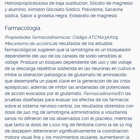
Hidroxipropilcelulosa de baja sustitución, Silicato de magnesio
y aluminio, Almidón Glicolato Sódico, Polividona, Sacarina
sódica, Sabor a grosella negra, Estearato de magnesio.
Farmacología.
Propiedades farmacodinámicas: Código ATC:
N03AX09.
Mecanismo de acción:
Los resultados de los estudios
farmacológicos sugieren que la lamotrigina es un bloqueador
dependiente del uso de los canales de sodio sensibles al
voltaje. Produce un bloqueo dependiente del uso y del voltaje
de la descarga repetitiva sostenida en las neuronas en cultivo e
inhibe la liberación patológica de glutamato (el aminoácido
que desempeña un papel clave en la generación de las crisis
epilépticas), además de inhibir las andanadas de potenciales
de acción evocados por el glutamato.
Farmacodinamia:
En las
pruebas diseñadas para evaluar los efectos de los fármacos
sobre el sistema nervioso central, los resultados obtenidos con
dosis de 240 mg de lamotrigina administrados a voluntarios
sanos no difirieron de los observados con el placebo, mientras
que tanto la dosis de 1.000 mg de fenitoína como la de 10 mg
de diazepam deterioraron significativamente la coordinación
motora visual fina y los movimientos oculares, aumentaron la