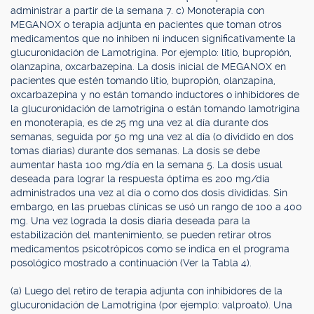
administrar a partir de la semana 7. c) Monoterapia con
MEGANOX o terapia adjunta en pacientes que toman otros
medicamentos que no inhiben ni inducen significativamente la
glucuronidación de Lamotrigina. Por ejemplo: litio, bupropión,
olanzapina, oxcarbazepina. La dosis inicial de MEGANOX en
pacientes que estén tomando litio, bupropión, olanzapina,
oxcarbazepina y no están tomando inductores o inhibidores de
la glucuronidación de lamotrigina o están tomando lamotrigina
en monoterapia, es de 25 mg una vez al día durante dos
semanas, seguida por 50 mg una vez al día (o dividido en dos
tomas diarias) durante dos semanas. La dosis se debe
aumentar hasta 100 mg/día en la semana 5. La dosis usual
deseada para lograr la respuesta óptima es 200 mg/día
administrados una vez al día o como dos dosis divididas. Sin
embargo, en las pruebas clínicas se usó un rango de 100 a 400
mg. Una vez lograda la dosis diaria deseada para la
estabilización del mantenimiento, se pueden retirar otros
medicamentos psicotrópicos como se indica en el programa
posológico mostrado a continuación (Ver la Tabla 4).
(a) Luego del retiro de terapia adjunta con inhibidores de la
glucuronidación de Lamotrigina (por ejemplo: valproato). Una