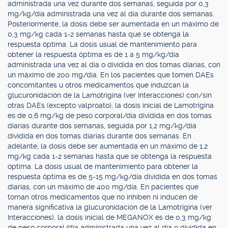
administrada una vez durante dos semanas, seguida por 0,3
mg/kg/día administrada una vez al día durante dos semanas.
Posteriormente, la dosis debe ser aumentada en un máximo de
0,3 mg/kg cada 1-2 semanas hasta que se obtenga la
respuesta óptima. La dosis usual de mantenimiento para
obtener la respuesta óptima es de 1 a 5 mg/kg/día
administrada una vez al día o dividida en dos tomas diarias, con
un máximo de 200 mg/día. En los pacientes que tomen DAEs
concomitantes u otros medicamentos que induzcan la
glucuronidación de la Lamotrigina (ver Interacciones) con/sin
otras DAEs (excepto valproato), la dosis inicial de Lamotrigina
es de 0,6 mg/kg de peso corporal/día dividida en dos tomas
diarias durante dos semanas, seguida por 1,2 mg/kg/día
dividida en dos tomas diarias durante dos semanas. En
adelante, la dosis debe ser aumentada en un máximo de 1,2
mg/kg cada 1-2 semanas hasta que se obtenga la respuesta
óptima. La dosis usual de mantenimiento para obtener la
respuesta óptima es de 5-15 mg/kg/día dividida en dos tomas
diarias, con un máximo de 400 mg/día. En pacientes que
toman otros medicamentos que no inhiben ni inducen de
manera significativa la glucuronidación de la Lamotrigina (ver
Interacciones), la dosis inicial de MEGANOX es de 0,3 mg/kg
de peso corporal/día administrada una vez al día o dividida en