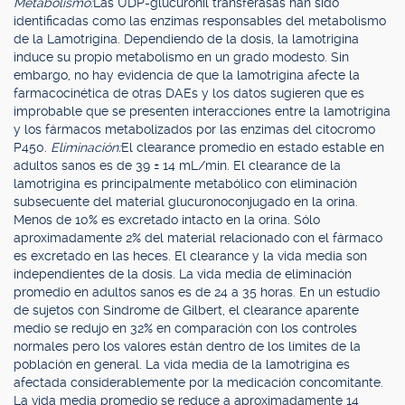
Metabolismo:
Las UDP-glucuronil transferasas han sido
identificadas como las enzimas responsables del metabolismo
de la Lamotrigina. Dependiendo de la dosis, la lamotrigina
induce su propio metabolismo en un grado modesto. Sin
embargo, no hay evidencia de que la lamotrigina afecte la
farmacocinética de otras DAEs y los datos sugieren que es
improbable que se presenten interacciones entre la lamotrigina
y los fármacos metabolizados por las enzimas del citocromo
P450.
Eliminación:
El clearance promedio en estado estable en
adultos sanos es de 39 ± 14 mL/min. El clearance de la
lamotrigina es principalmente metabólico con eliminación
subsecuente del material glucuronoconjugado en la orina.
Menos de 10% es excretado intacto en la orina. Sólo
aproximadamente 2% del material relacionado con el fármaco
es excretado en las heces. El clearance y la vida media son
independientes de la dosis. La vida media de eliminación
promedio en adultos sanos es de 24 a 35 horas. En un estudio
de sujetos con Síndrome de Gilbert, el clearance aparente
medio se redujo en 32% en comparación con los controles
normales pero los valores están dentro de los límites de la
población en general. La vida media de la lamotrigina es
afectada considerablemente por la medicación concomitante.
La vida media promedio se reduce a aproximadamente 14