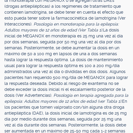
la monoterapia con MEGANOX o se agregan otras DAEs
(drogas antiepilépticas) a los regímenes de tratamiento que
contienen lamotrigina, se debe tener en cuenta el efecto que
esto pueda tener sobre la farmacocinética de lamotrigina (Ver
Interacciones).
Posología en monoterapia para la epilepsia:
Adultos mayores de 12 años de edad (Ver Tabla 1).
La dosis
inicial de MEGANOX en monoterapia es 25 mg una vez al día
por dos semanas, seguida por 50 mg una vez al día por dos
semanas. Posteriormente, se debe aumentar la dosis en un
máximo de 50 a 100 mg en lapsos de una a dos semanas
hasta lograr la respuesta óptima. La dosis de mantenimiento
usual para lograr la respuesta óptima es 100 a 200 mg/día
administrados una vez al día o divididas en dos dosis. Algunos
pacientes han requerido 500 mg/día de MEGANOX para lograr
la respuesta deseada. Debido al riesgo de exantema no se
debe exceder la dosis inicial ni el escalamiento posterior de la
dosis (Ver Advertencias).
Posología en terapia agregada para la
epilepsia: Adultos mayores de 12 años de edad (ver Tabla 1).
En
los pacientes que tomen valproato con/sin alguna otra droga
antiepiléptica (DAE), la dosis inicial de lamotrigina es de 25 mg
día por medio durante dos semanas, seguida por 25 mg una
vez al día durante dos semanas. Posteriormente, la dosis debe
ser aumentada en un máximo de 25-50 mg cada 1-2 semanas