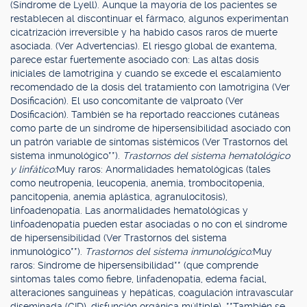
(Síndrome de Lyell). Aunque la mayoría de los pacientes se
restablecen al discontinuar el fármaco, algunos experimentan
cicatrización irreversible y ha habido casos raros de muerte
asociada. (Ver Advertencias). El riesgo global de exantema,
parece estar fuertemente asociado con: Las altas dosis
iniciales de lamotrigina y cuando se excede el escalamiento
recomendado de la dosis del tratamiento con lamotrigina (Ver
Dosificación). El uso concomitante de valproato (Ver
Dosificación). También se ha reportado reacciones cutáneas
como parte de un síndrome de hipersensibilidad asociado con
un patrón variable de síntomas sistémicos (Ver Trastornos del
sistema inmunológico**).
Trastornos del sistema hematológico
y linfático:
Muy raros: Anormalidades hematológicas (tales
como neutropenia, leucopenia, anemia, trombocitopenia,
pancitopenia, anemia aplástica, agranulocitosis),
linfoadenopatía. Las anormalidades hematológicas y
linfoadenopatía pueden estar asociadas o no con el síndrome
de hipersensibilidad (Ver Trastornos del sistema
inmunológico**).
Trastornos del sistema inmunológico:
Muy
raros: Síndrome de hipersensibilidad** (que comprende
síntomas tales como fiebre, linfadenopatía, edema facial,
alteraciones sanguíneas y hepáticas, coagulación intravascular
diseminada (CID), disfunción orgánica múltiple). **También se