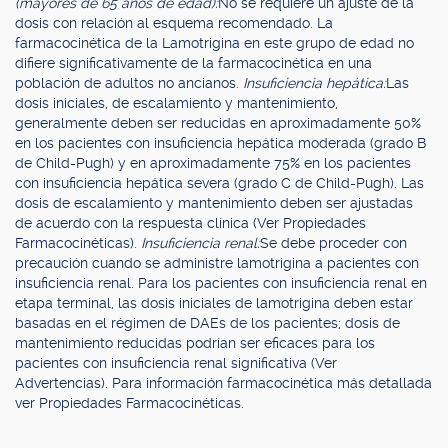
(mayores de 65 años de edad):
No se requiere un ajuste de la
dosis con relación al esquema recomendado. La
farmacocinética de la Lamotrigina en este grupo de edad no
difiere significativamente de la farmacocinética en una
población de adultos no ancianos.
Insuficiencia hepática:
Las
dosis iniciales, de escalamiento y mantenimiento,
generalmente deben ser reducidas en aproximadamente 50%
en los pacientes con insuficiencia hepática moderada (grado B
de Child-Pugh) y en aproximadamente 75% en los pacientes
con insuficiencia hepática severa (grado C de Child-Pugh). Las
dosis de escalamiento y mantenimiento deben ser ajustadas
de acuerdo con la respuesta clínica (Ver Propiedades
Farmacocinéticas).
Insuficiencia renal:
Se debe proceder con
precaución cuando se administre lamotrigina a pacientes con
insuficiencia renal. Para los pacientes con insuficiencia renal en
etapa terminal, las dosis iniciales de lamotrigina deben estar
basadas en el régimen de DAEs de los pacientes; dosis de
mantenimiento reducidas podrían ser eficaces para los
pacientes con insuficiencia renal significativa (Ver
Advertencias). Para información farmacocinética más detallada
ver Propiedades Farmacocinéticas.