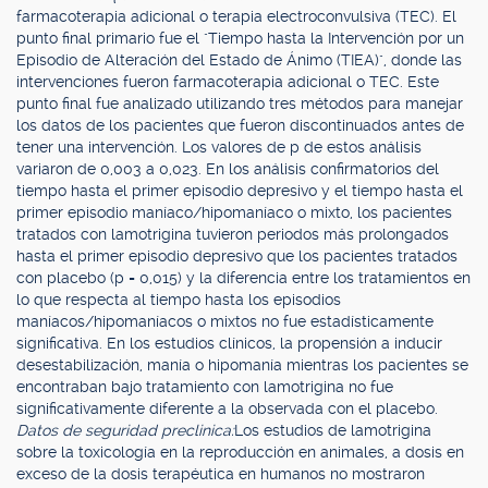
farmacoterapia adicional o terapia electroconvulsiva (TEC). El
punto final primario fue el "Tiempo hasta la Intervención por un
Episodio de Alteración del Estado de Ánimo (TIEA)", donde las
intervenciones fueron farmacoterapia adicional o TEC. Este
punto final fue analizado utilizando tres métodos para manejar
los datos de los pacientes que fueron discontinuados antes de
tener una intervención. Los valores de p de estos análisis
variaron de 0,003 a 0,023. En los análisis confirmatorios del
tiempo hasta el primer episodio depresivo y el tiempo hasta el
primer episodio maníaco/hipomaníaco o mixto, los pacientes
tratados con lamotrigina tuvieron periodos más prolongados
hasta el primer episodio depresivo que los pacientes tratados
con placebo (p = 0,015) y la diferencia entre los tratamientos en
lo que respecta al tiempo hasta los episodios
maníacos/hipomaníacos o mixtos no fue estadísticamente
significativa. En los estudios clínicos, la propensión a inducir
desestabilización, manía o hipomanía mientras los pacientes se
encontraban bajo tratamiento con lamotrigina no fue
significativamente diferente a la observada con el placebo.
Datos de seguridad preclinica:
Los estudios de lamotrigina
sobre la toxicología en la reproducción en animales, a dosis en
exceso de la dosis terapéutica en humanos no mostraron