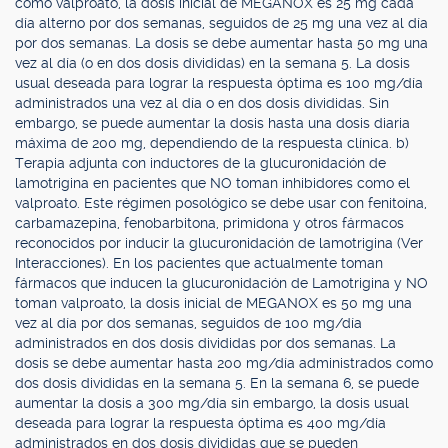
como valproato, la dosis inicial de MEGANOX es 25 mg cada
día alterno por dos semanas, seguidos de 25 mg una vez al día
por dos semanas. La dosis se debe aumentar hasta 50 mg una
vez al día (o en dos dosis divididas) en la semana 5. La dosis
usual deseada para lograr la respuesta óptima es 100 mg/día
administrados una vez al día o en dos dosis divididas. Sin
embargo, se puede aumentar la dosis hasta una dosis diaria
máxima de 200 mg, dependiendo de la respuesta clínica. b)
Terapia adjunta con inductores de la glucuronidación de
lamotrigina en pacientes que NO toman inhibidores como el
valproato. Este régimen posológico se debe usar con fenitoína,
carbamazepina, fenobarbitona, primidona y otros fármacos
reconocidos por inducir la glucuronidación de lamotrigina (Ver
Interacciones). En los pacientes que actualmente toman
fármacos que inducen la glucuronidación de Lamotrigina y NO
toman valproato, la dosis inicial de MEGANOX es 50 mg una
vez al día por dos semanas, seguidos de 100 mg/día
administrados en dos dosis divididas por dos semanas. La
dosis se debe aumentar hasta 200 mg/día administrados como
dos dosis divididas en la semana 5. En la semana 6, se puede
aumentar la dosis a 300 mg/día sin embargo, la dosis usual
deseada para lograr la respuesta óptima es 400 mg/día
administrados en dos dosis divididas que se pueden