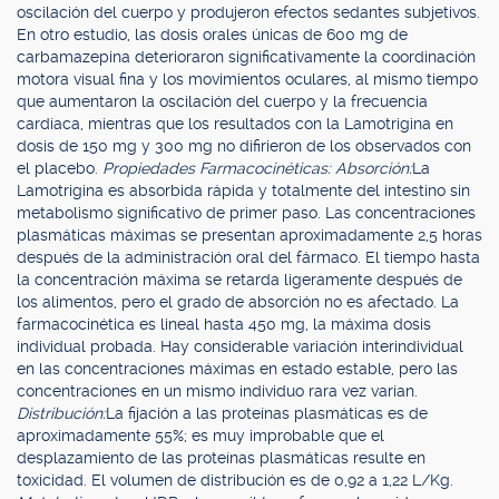
oscilación del cuerpo y produjeron efectos sedantes subjetivos.
En otro estudio, las dosis orales únicas de 600 mg de
carbamazepina deterioraron significativamente la coordinación
motora visual fina y los movimientos oculares, al mismo tiempo
que aumentaron la oscilación del cuerpo y la frecuencia
cardíaca, mientras que los resultados con la Lamotrigina en
dosis de 150 mg y 300 mg no difirieron de los observados con
el placebo.
Propiedades Farmacocinéticas: Absorción:
La
Lamotrigina es absorbida rápida y totalmente del intestino sin
metabolismo significativo de primer paso. Las concentraciones
plasmáticas máximas se presentan aproximadamente 2,5 horas
después de la administración oral del fármaco. El tiempo hasta
la concentración máxima se retarda ligeramente después de
los alimentos, pero el grado de absorción no es afectado. La
farmacocinética es lineal hasta 450 mg, la máxima dosis
individual probada. Hay considerable variación interindividual
en las concentraciones máximas en estado estable, pero las
concentraciones en un mismo individuo rara vez varían.
Distribución:
La fijación a las proteínas plasmáticas es de
aproximadamente 55%; es muy improbable que el
desplazamiento de las proteínas plasmáticas resulte en
toxicidad. El volumen de distribución es de 0,92 a 1,22 L/Kg.