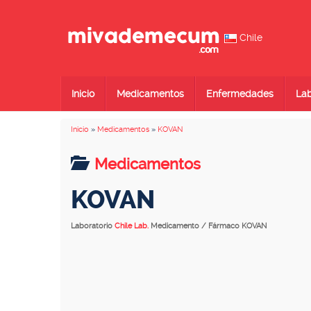
Chile
Inicio
Medicamentos
Enfermedades
Lab
Inicio
»
Medicamentos
»
KOVAN
Medicamentos
KOVAN
Laboratorio
Chile Lab.
Medicamento / Fármaco KOVAN