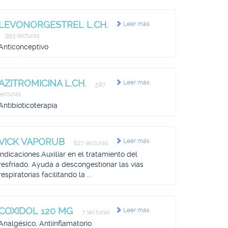
LEVONORGESTREL L.CH.
Leer más
993 lecturas
Anticonceptivo
AZITROMICINA L.CH.
Leer más
587
lecturas
Antibioticoterapia
VICK VAPORUB
Leer más
627 lecturas
Indicaciones.Auxiliar en el tratamiento del
resfriado. Ayuda a descongestionar las vías
respiratorias facilitando la ...
COXIDOL 120 MG
Leer más
7 lecturas
Analgésico, Antiinflamatorio