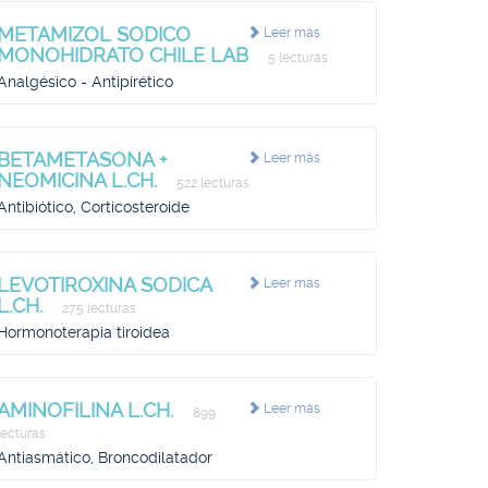
METAMIZOL SODICO
Leer más
MONOHIDRATO CHILE LAB
5 lecturas
Analgésico - Antipirético
BETAMETASONA +
Leer más
NEOMICINA L.CH.
522 lecturas
Antibiótico, Corticosteroide
LEVOTIROXINA SODICA
Leer más
L.CH.
275 lecturas
Hormonoterapia tiroidea
AMINOFILINA L.CH.
Leer más
899
lecturas
Antiasmático, Broncodilatador