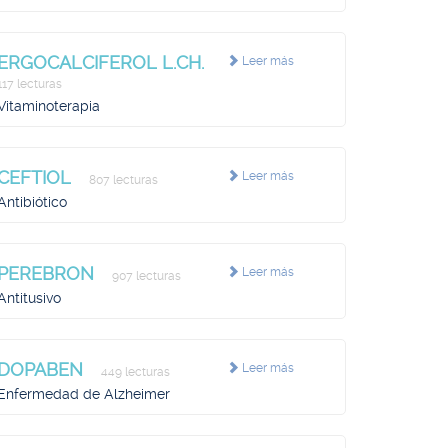
ERGOCALCIFEROL L.CH.
Leer más
117 lecturas
Vitaminoterapia
CEFTIOL
Leer más
807 lecturas
Antibiótico
PEREBRON
Leer más
907 lecturas
Antitusivo
DOPABEN
Leer más
449 lecturas
Enfermedad de Alzheimer