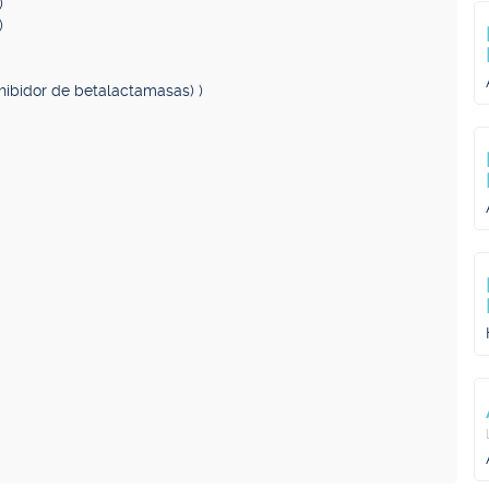
)
)
inhibidor de betalactamasas) )