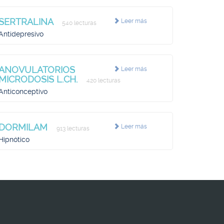
SERTRALINA
Leer más
540 lecturas
Antidepresivo
ANOVULATORIOS
Leer más
MICRODOSIS L.CH.
420 lecturas
Anticonceptivo
DORMILAM
Leer más
913 lecturas
Hipnótico