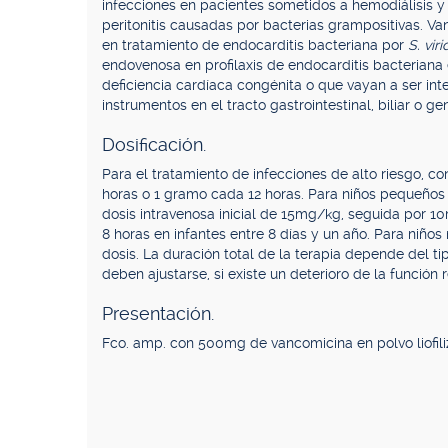
infecciones en pacientes sometidos a hemodiálisis y 
peritonitis causadas por bacterias grampositivas. 
en tratamiento de endocarditis bacteriana por
S. vir
endovenosa en profilaxis de endocarditis bacteriana 
deficiencia cardíaca congénita o que vayan a ser in
instrumentos en el tracto gastrointestinal, biliar o gen
Dosificación.
Para el tratamiento de infecciones de alto riesgo, c
horas o 1 gramo cada 12 horas. Para niños pequeños
dosis intravenosa inicial de 15mg/kg, seguida por 
8 horas en infantes entre 8 días y un año. Para niño
dosis. La duración total de la terapia depende del ti
deben ajustarse, si existe un deterioro de la función r
Presentación.
Fco. amp. con 500mg de vancomicina en polvo liofiliz