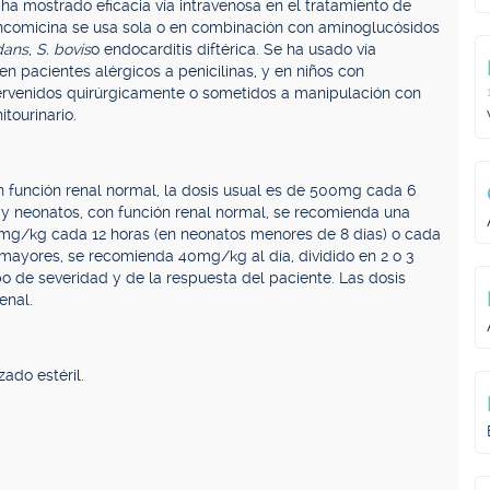
ha mostrado eficacia vía intravenosa en el tratamiento de
Vancomicina se usa sola o en combinación con aminoglucósidos
idans
,
S. bovis
o endocarditis diftérica. Se ha usado vía
en pacientes alérgicos a penicilinas, y en niños con
tervenidos quirúrgicamente o sometidos a manipulación con
itourinario.
on función renal normal, la dosis usual es de 500mg cada 6
 y neonatos, con función renal normal, se recomienda una
10mg/kg cada 12 horas (en neonatos menores de 8 días) o cada
s mayores, se recomienda 40mg/kg al día, dividido en 2 o 3
po de severidad y de la respuesta del paciente. Las dosis
enal.
ado estéril.