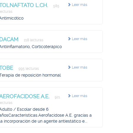
TOLNAFTATO L.CH.
Leer más
585
lecturas
Antimicótico
DACAM
Leer más
218 lecturas
Antiinflamatorio, Corticoterápico
TOBE
Leer más
995 lecturas
Terapia de reposición hormonal
AEROFACIDOSE A.E.
Leer más
921
lecturas
Adulto / Escolar desde 6
añosCaracterísticas.Aerofacidose A.E. gracias a
la incorporación de un agente antiestático e...