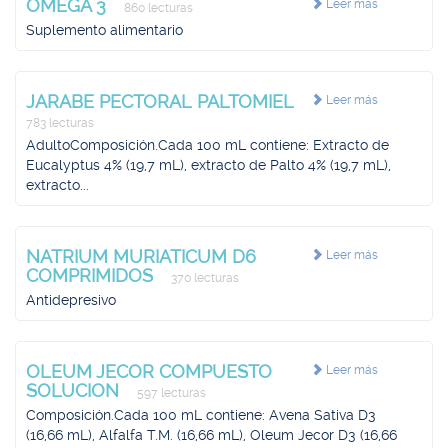
OMEGA 3
Leer más
860 lecturas
Suplemento alimentario
JARABE PECTORAL PALTOMIEL
Leer más
783 lecturas
AdultoComposición.Cada 100 mL contiene: Extracto de
Eucalyptus 4% (19,7 mL), extracto de Palto 4% (19,7 mL),
extracto...
NATRIUM MURIATICUM D6
Leer más
COMPRIMIDOS
370 lecturas
Antidepresivo
OLEUM JECOR COMPUESTO
Leer más
SOLUCION
597 lecturas
Composición.Cada 100 mL contiene: Avena Sativa D3
(16,66 mL), Alfalfa T.M. (16,66 mL), Oleum Jecor D3 (16,66