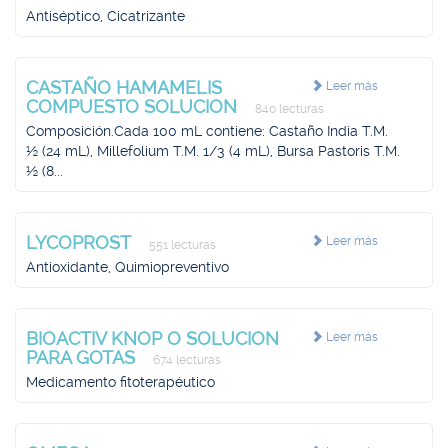
Antiséptico, Cicatrizante
CASTAÑO HAMAMELIS
Leer más
COMPUESTO SOLUCION
840 lecturas
Composición.Cada 100 mL contiene: Castaño India T.M.
½ (24 mL), Millefolium T.M. 1/3 (4 mL), Bursa Pastoris T.M.
½ (8...
LYCOPROST
Leer más
551 lecturas
Antioxidante, Quimiopreventivo
BIOACTIV KNOP O SOLUCION
Leer más
PARA GOTAS
674 lecturas
Medicamento fitoterapéutico