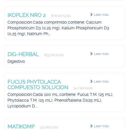
IKOPLEX NRO 2
Leer más
878 lecturas
Composición.Cada comprimido contiene: Calcium
Phosphoricum D3 (0,25 mg), Kalium Phosphoricum D3
(0,25 mg), Natrium Ph...
DIG-HERBAL
Leer más
659 lecturas
Digestivo
FUCUS PHYTOLACCA
Leer más
COMPUESTO SOLUCION
941 lecturas
Composición.Cada 100 mL contiene: Fucus T.M. (25 mL),
Phytolacca T.M. (25 mL), Phenolftaleína D1(25 mL),
Lycopodium D...
MATIKOMP
Leer más
132 lecturas