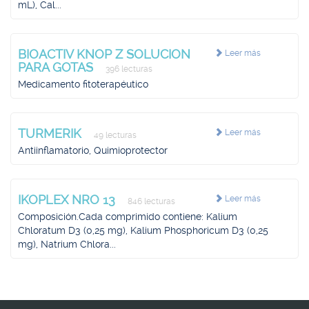
mL), Cal...
BIOACTIV KNOP Z SOLUCION
Leer más
PARA GOTAS
396 lecturas
Medicamento fitoterapéutico
TURMERIK
Leer más
49 lecturas
Antiinflamatorio, Quimioprotector
IKOPLEX NRO 13
Leer más
846 lecturas
Composición.Cada comprimido contiene: Kalium
Chloratum D3 (0,25 mg), Kalium Phosphoricum D3 (0,25
mg), Natrium Chlora...