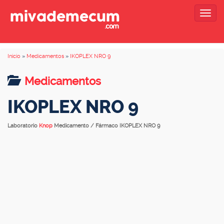
Togg
navig
Inicio
»
Medicamentos
»
IKOPLEX NRO 9
Medicamentos
IKOPLEX NRO 9
Laboratorio
Knop
Medicamento / Fármaco IKOPLEX NRO 9