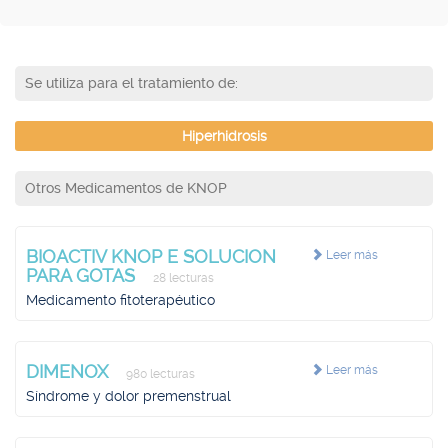
Se utiliza para el tratamiento de:
Hiperhidrosis
Otros Medicamentos de KNOP
BIOACTIV KNOP E SOLUCION
Leer más
PARA GOTAS
28 lecturas
Medicamento fitoterapéutico
DIMENOX
Leer más
980 lecturas
Síndrome y dolor premenstrual