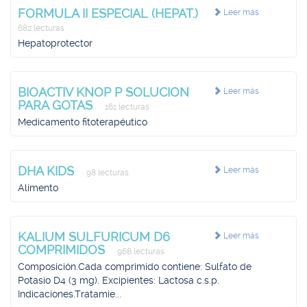
FORMULA II ESPECIAL (HEPAT.)
Leer más
682 lecturas
Hepatoprotector
BIOACTIV KNOP P SOLUCION
Leer más
PARA GOTAS
161 lecturas
Medicamento fitoterapéutico
DHA KIDS
Leer más
98 lecturas
Alimento
KALIUM SULFURICUM D6
Leer más
COMPRIMIDOS
968 lecturas
Composición.Cada comprimido contiene: Sulfato de
Potasio D4 (3 mg). Excipientes: Lactosa c.s.p.
Indicaciones.Tratamie...