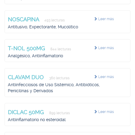
NOSCAPINA
Leer más
493 lecturas
Antitusivo, Expectorante, Mucolítico
T-NOL 500MG
Leer más
844 lecturas
Analgésico, Antiinflamatorio
CLAVAM DUO
Leer más
360 lecturas
Antiinfecciosos de Uso Sistémico, Antibióticos,
Penicilinas y Derivados
DICLAC 50MG
Leer más
899 lecturas
Antiinflamatorio no esteroidal