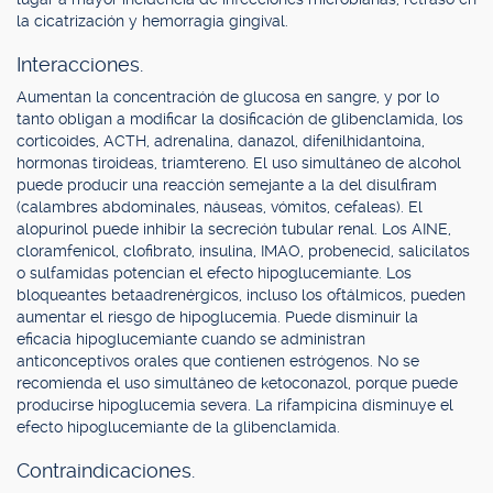
la cicatrización y hemorragia gingival.
Interacciones.
Aumentan la concentración de glucosa en sangre, y por lo
tanto obligan a modificar la dosificación de glibenclamida, los
corticoides, ACTH, adrenalina, danazol, difenilhidantoína,
hormonas tiroideas, triamtereno. El uso simultáneo de alcohol
puede producir una reacción semejante a la del disulfiram
(calambres abdominales, náuseas, vómitos, cefaleas). El
alopurinol puede inhibir la secreción tubular renal. Los AINE,
cloramfenicol, clofibrato, insulina, IMAO, probenecid, salicilatos
o sulfamidas potencian el efecto hipoglucemiante. Los
bloqueantes betaadrenérgicos, incluso los oftálmicos, pueden
aumentar el riesgo de hipoglucemia. Puede disminuir la
eficacia hipoglucemiante cuando se administran
anticonceptivos orales que contienen estrógenos. No se
recomienda el uso simultáneo de ketoconazol, porque puede
producirse hipoglucemia severa. La rifampicina disminuye el
efecto hipoglucemiante de la glibenclamida.
Contraindicaciones.