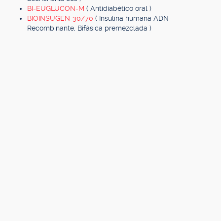
BI-EUGLUCON-M
( Antidiabético oral )
BIOINSUGEN-30/70
( Insulina humana ADN-
Recombinante, Bifásica premezclada )