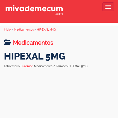
Togg
navig
Inicio
»
Medicamentos
»
HIPEXAL 5MG
Medicamentos
HIPEXAL 5MG
Laboratorio
Euromed
Medicamento / Fármaco HIPEXAL 5MG