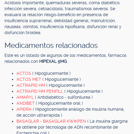
Acidosis importante, quemaduras severas, coma diabético,
infección severa, cetoacidosis, traumatismos severos. Se
evaluará la relación riesgo-beneficio en presencia de
insuficiencia suprarrenal, debilidad general, malnutrición,
náuseas, vómitos, insuficiencia hipofisaria, disfunción renal y
disfunción tiroidea.
Medicamentos relacionados
Este es un listado de algunos de los medicamentos, fármacos
relacionados con
HIPEXAL 5MG
.
ACTOS
( Hipoglucemiante )
ACTOS MET
( Hipoglucemiante )
ACTRAPID HM
( Hipoglucemiante )
ACTRAPID HM PENFILL
( Hipoglucemiante )
AMARYL
( Antidiabético - sulfonilurea )
ANDIBET
( Hipoglucemiante oral )
APIDRA
( Hipoglicemiante análogo de insulina humana,
de acción ultrarrápida )
BASAGLAR - BASAGLAR KWIKPEN
( La insulina glargina
se obtiene por tecnología de ADN recombinante de
Escherichia coli )