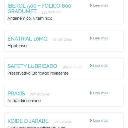
IBEROL 500 + FOLICO 800
Leer más
GRADUMET
359 lecturas
Antianémico, Vitamínico
ENATRIAL 10MG
Leer más
483 lecturas
Hipotensor
SAFETY LUBRICADO
Leer más
303 lecturas
Preservativo lubricado resistente
PRAXIS
Leer más
767 lecturas
Antiparkinsoniano
KOIDE D JARABE
Leer más
121 lecturas