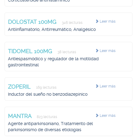
Corticosteroide antihistamínico
DOLOSTAT 100MG
Leer más
346 lecturas
Antiinflamatorio, Antirreumático, Analgésico
TIDOMEL 100MG
Leer más
38 lecturas
Antiespasmódico y regulador de la motilidad
gastrointestinal
ZOPERIL
Leer más
169 lecturas
Inductor del sueño no benzodiazepínico
MANTRA
Leer más
823 lecturas
Agente antiparkinsoniano, Tratamiento del
parkinsonismo de diversas etiologías