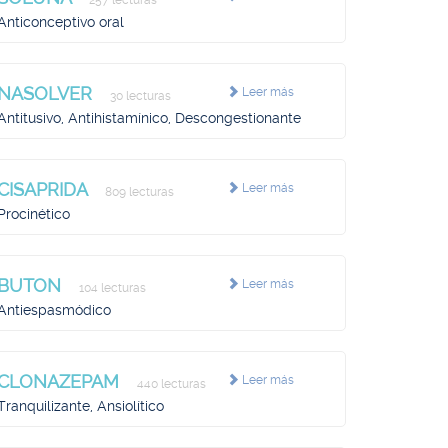
257 lecturas
Anticonceptivo oral
NASOLVER
Leer más
30 lecturas
Antitusivo, Antihistamínico, Descongestionante
CISAPRIDA
Leer más
809 lecturas
Procinético
BUTON
Leer más
104 lecturas
Antiespasmódico
CLONAZEPAM
Leer más
440 lecturas
Tranquilizante, Ansiolítico