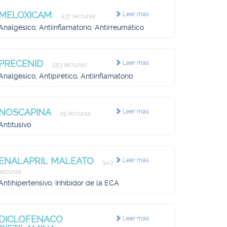
MELOXICAM
Leer más
437 lecturas
Analgésico, Antiinflamatorio, Antirreumático
PRECENID
Leer más
553 lecturas
Analgésico, Antipirético, Antiinflamatorio
NOSCAPINA
Leer más
29 lecturas
Antitusivo
ENALAPRIL MALEATO
Leer más
943
lecturas
Antihipertensivo, Inhibidor de la ECA
DICLOFENACO
Leer más