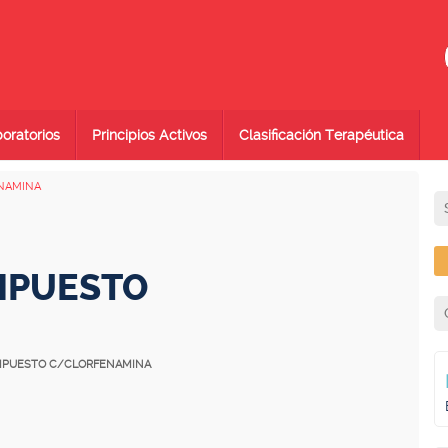
oratorios
Principios Activos
Clasificación Terapéutica
NAMINA
MPUESTO
OMPUESTO C/CLORFENAMINA