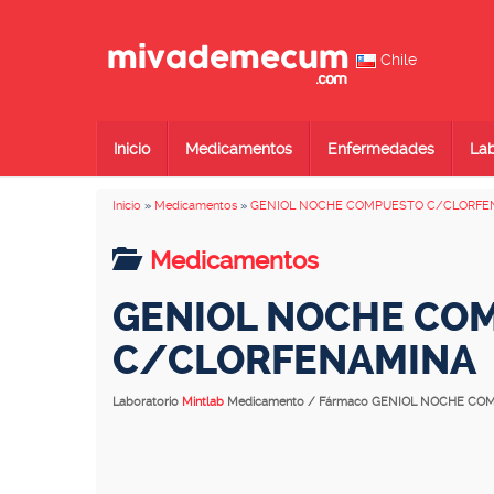
Chile
Inicio
Medicamentos
Enfermedades
Lab
Inicio
»
Medicamentos
»
GENIOL NOCHE COMPUESTO C/CLORFE
Medicamentos
GENIOL NOCHE CO
C/CLORFENAMINA
Laboratorio
Mintlab
Medicamento / Fármaco GENIOL NOCHE C