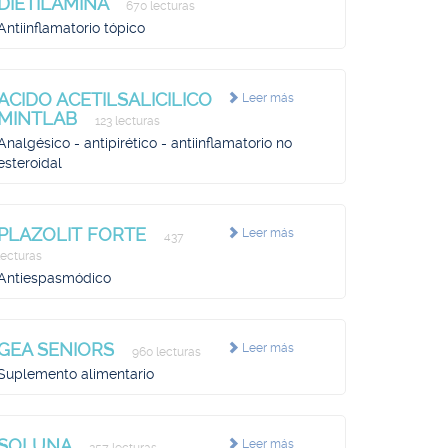
DIETILAMINA
670 lecturas
Antiinflamatorio tópico
ACIDO ACETILSALICILICO
Leer más
MINTLAB
123 lecturas
Analgésico - antipirético - antiinflamatorio no
esteroidal
PLAZOLIT FORTE
Leer más
437
lecturas
Antiespasmódico
GEA SENIORS
Leer más
960 lecturas
Suplemento alimentario
SOLUNA
Leer más