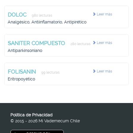
DOLOC
Leer más
980 lecturas
Analgésico, Antiinflamatorio, Antipirético
SANITER COMPUESTO
Leer más
280 lecturas
Antiparkinsoniano
FOLISANIN
Leer más
99 lecturas
Eritropoyético
Política de Privacidad
© 2015 - 2026 Mi Vademecum Chile