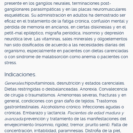
presente en los ganglios neurales, terminaciones post-
ganglionares parasimpáticas y en las placas neuromusculares
esqueléticas. Su administración en adultos ha demostrado ser
eficaz en el tratamiento de la fatiga crónica, confusión mental y
pérdida de memoria en ancianos, en ciertas diskinesias y en el
petit-mal epiléptico, migraña periódica, insomnio y depresión
neurótica leve. Las vitaminas, sales minerales y oligoelementos
han sido dosificados de acuerdo a las necesidades diarias del
organismo, especialmente en pacientes con dietas carenciadas
o con síndrome de malabsorción como anemia o pacientes con
stress.
Indicaciones.
Generales:
hipovitaminosis, desnutrición y estados carenciales.
Dietas restringidas o desbalanceadas. Anorexia. Convalecencia
de cirugía o traumatismos. Amenorreas severas, fracturas y en
general, condiciones con gran daño de tejidos. Trastornos
gastrointestinales. Alcoholismo crónico. Infecciones agudas o
crónicas. Embarazo y lactancia.
Pacientes de edad madura y
avanzada:
prevención y tratamiento de las manifestaciones del
envejecimiento (insomnio, rigidez, tremor, prurito senil). Falta de
concentración, irritabilidad, paramnesias. Distrofia de la piel,