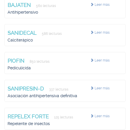
BAJATEN
Leer más
560 lecturas
Antihipertensivo
SANIDECAL
Leer más
586 lecturas
Calciterápico
PIOFIN
Leer más
850 lecturas
Pediculicida
SANIPRESIN-D
Leer más
337 lecturas
Asociación antihipertensiva definitiva
REPELEX FORTE
Leer más
125 lecturas
Repelente de insectos