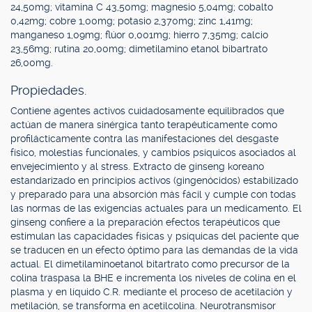
24,50mg; vitamina C 43,50mg; magnesio 5,04mg; cobalto
0,42mg; cobre 1,00mg; potasio 2,370mg; zinc 1,41mg;
manganeso 1,09mg; flúor 0,001mg; hierro 7,35mg; calcio
23,56mg; rutina 20,00mg; dimetilamino etanol bibartrato
26,00mg.
Propiedades.
Contiene agentes activos cuidadosamente equilibrados que
actúan de manera sinérgica tanto terapéuticamente como
profilácticamente contra las manifestaciones del desgaste
físico, molestias funcionales, y cambios psíquicos asociados al
envejecimiento y al stress. Extracto de ginseng koreano
estandarizado en principios activos (gingenócidos) estabilizado
y preparado para una absorción más fácil y cumple con todas
las normas de las exigencias actuales para un medicamento. El
ginseng confiere a la preparación efectos terapéuticos que
estimulan las capacidades físicas y psíquicas del paciente que
se traducen en un efecto óptimo para las demandas de la vida
actual. El dimetilaminoetanol bitartrato como precursor de la
colina traspasa la BHE e incrementa los niveles de colina en el
plasma y en líquido C.R. mediante el proceso de acetilación y
metilación, se transforma en acetilcolina. Neurotransmisor