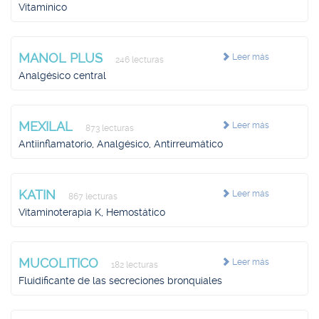
Vitamínico
MANOL PLUS
Leer más
246 lecturas
Analgésico central
MEXILAL
Leer más
873 lecturas
Antiinflamatorio, Analgésico, Antirreumático
KATIN
Leer más
867 lecturas
Vitaminoterapia K, Hemostático
MUCOLITICO
Leer más
182 lecturas
Fluidificante de las secreciones bronquiales