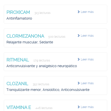
PIROXICAM
Leer más
313 lecturas
Antiinflamatorio
CLORMEZANONA
Leer más
500 lecturas
Relajante muscular, Sedante
RITMENAL
Leer más
179 lecturas
Anticonvulsivante y analgésico neuropático
CLOZANIL
Leer más
352 lecturas
Tranquilizante menor, Ansiolítico, Anticonvulsivante
VITAMINA E
Leer más
446 lecturas