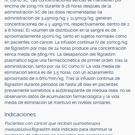
IV, como SC. Las concentraciones séricas se mantienen por
encima de 10ng/ml durante 8-16 horas después de la
administración SC de las dosis recomendadas (la
administración de 3,45mcg/kg y 11,5mcg/kg, generan
concentraciones de 4 y 49ng/ml, respectivamente, dentro de 2
a 8 horas). El volumen de distribución en la sangre es de
aproximadamente 150ml/kg, tanto en sujetos normales como
en pacientes con cáncer. La infusión continua IV de 20mcg/kg
de filgrastim por más de 24 horas produce una concentración
sérica media de 56ng/ml. La desaparición del filgrastim
plasmático sigue una farmacocinética de primer orden, tras la
administración, tanto por vía SC como IV. La vida media de
eliminación sérica es de 3,5 horas, con un aclaramiento
aproximado de 0,6ml/min/kg. Tras la infusión continua de
filgrastim durante períodos de hasta 28 días en pacientes
previamente sometidos a autotrasplante de médula ósea, no se
observaron datos de acumulación farmacológica y la vida
media de eliminación se mantuvo en niveles similares.
Indicaciones.
Pacientes con cáncer que reciben quimioterapia
mieloablativa:
filgrastim está indicado para disminuir la