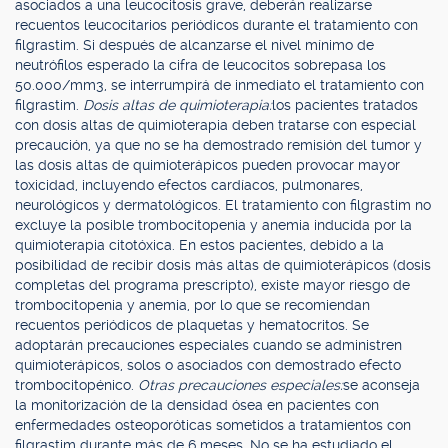
asociados a una leucocitosis grave, deberán realizarse
recuentos leucocitarios periódicos durante el tratamiento con
filgrastim. Si después de alcanzarse el nivel mínimo de
neutrófilos esperado la cifra de leucocitos sobrepasa los
50.000/mm3, se interrumpirá de inmediato el tratamiento con
filgrastim.
Dosis altas de quimioterapia:
los pacientes tratados
con dosis altas de quimioterapia deben tratarse con especial
precaución, ya que no se ha demostrado remisión del tumor y
las dosis altas de quimioterápicos pueden provocar mayor
toxicidad, incluyendo efectos cardíacos, pulmonares,
neurológicos y dermatológicos. El tratamiento con filgrastim no
excluye la posible trombocitopenia y anemia inducida por la
quimioterapia citotóxica. En estos pacientes, debido a la
posibilidad de recibir dosis más altas de quimioterápicos (dosis
completas del programa prescripto), existe mayor riesgo de
trombocitopenia y anemia, por lo que se recomiendan
recuentos periódicos de plaquetas y hematocritos. Se
adoptarán precauciones especiales cuando se administren
quimioterápicos, solos o asociados con demostrado efecto
trombocitopénico.
Otras precauciones especiales:
se aconseja
la monitorización de la densidad ósea en pacientes con
enfermedades osteoporóticas sometidos a tratamientos con
filgrastim durante más de 6 meses. No se ha estudiado el