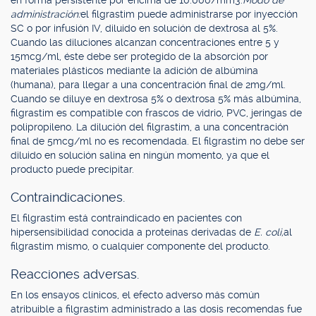
en forma persistente por encima de 10.000/mm3.
Modo de
administración:
el filgrastim puede administrarse por inyección
SC o por infusión IV, diluido en solución de dextrosa al 5%.
Cuando las diluciones alcanzan concentraciones entre 5 y
15mcg/ml, éste debe ser protegido de la absorción por
materiales plásticos mediante la adición de albúmina
(humana), para llegar a una concentración final de 2mg/ml.
Cuando se diluye en dextrosa 5% o dextrosa 5% más albúmina,
filgrastim es compatible con frascos de vidrio, PVC, jeringas de
polipropileno. La dilución del filgrastim, a una concentración
final de 5mcg/ml no es recomendada. El filgrastim no debe ser
diluido en solución salina en ningún momento, ya que el
producto puede precipitar.
Contraindicaciones.
El filgrastim está contraindicado en pacientes con
hipersensibilidad conocida a proteínas derivadas de
E. coli,
al
filgrastim mismo, o cualquier componente del producto.
Reacciones adversas.
En los ensayos clínicos, el efecto adverso más común
atribuible a filgrastim administrado a las dosis recomendas fue