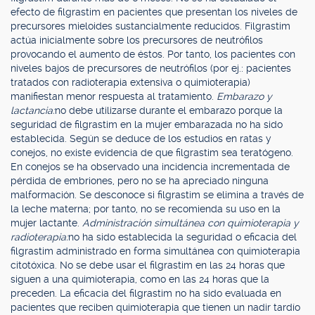
efecto de filgrastim en pacientes que presentan los niveles de
precursores mieloides sustancialmente reducidos. Filgrastim
actúa inicialmente sobre los precursores de neutrófilos
provocando el aumento de éstos. Por tanto, los pacientes con
niveles bajos de precursores de neutrófilos (por ej.: pacientes
tratados con radioterapia extensiva o quimioterapia)
manifiestan menor respuesta al tratamiento.
Embarazo y
lactancia:
no debe utilizarse durante el embarazo porque la
seguridad de filgrastim en la mujer embarazada no ha sido
establecida. Según se deduce de los estudios en ratas y
conejos, no existe evidencia de que filgrastim sea teratógeno.
En conejos se ha observado una incidencia incrementada de
pérdida de embriones, pero no se ha apreciado ninguna
malformación. Se desconoce si filgrastim se elimina a través de
la leche materna; por tanto, no se recomienda su uso en la
mujer lactante.
Administración simultánea con quimioterapia y
radioterapia:
no ha sido establecida la seguridad o eficacia del
filgrastim administrado en forma simultánea con quimioterapia
citotóxica. No se debe usar el filgrastim en las 24 horas que
siguen a una quimioterapia, como en las 24 horas que la
preceden. La eficacia del filgrastim no ha sido evaluada en
pacientes que reciben quimioterapia que tienen un nadir tardío