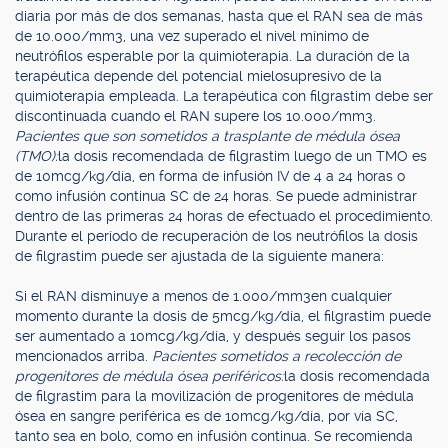
diaria por más de dos semanas, hasta que el RAN sea de más
de 10.000/mm3, una vez superado el nivel mínimo de
neutrófilos esperable por la quimioterapia. La duración de la
terapéutica depende del potencial mielosupresivo de la
quimioterapia empleada. La terapéutica con filgrastim debe ser
discontinuada cuando el RAN supere los 10.000/mm3.
Pacientes que son sometidos a trasplante de médula ósea
(TMO):
la dosis recomendada de filgrastim luego de un TMO es
de 10mcg/kg/día, en forma de infusión IV de 4 a 24 horas o
como infusión continua SC de 24 horas. Se puede administrar
dentro de las primeras 24 horas de efectuado el procedimiento.
Durante el período de recuperación de los neutrófilos la dosis
de filgrastim puede ser ajustada de la siguiente manera:
Si el RAN disminuye a menos de 1.000/mm3en cualquier
momento durante la dosis de 5mcg/kg/día, el filgrastim puede
ser aumentado a 10mcg/kg/día, y después seguir los pasos
mencionados arriba.
Pacientes sometidos a recolección de
progenitores de médula ósea periféricos:
la dosis recomendada
de filgrastim para la movilización de progenitores de médula
ósea en sangre periférica es de 10mcg/kg/día, por vía SC,
tanto sea en bolo, como en infusión continua. Se recomienda