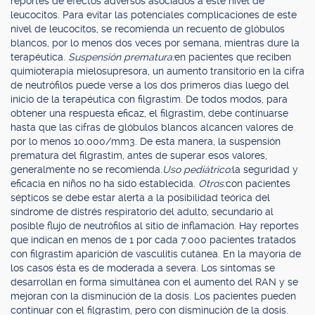
reportes de efectos adversos asociados a este nivel de
leucocitos. Para evitar las potenciales complicaciones de este
nivel de leucocitos, se recomienda un recuento de glóbulos
blancos, por lo menos dos veces por semana, mientras dure la
terapéutica.
Suspensión prematura:
en pacientes que reciben
quimioterapia mielosupresora, un aumento transitorio en la cifra
de neutrófilos puede verse a los dos primeros días luego del
inicio de la terapéutica con filgrastim. De todos modos, para
obtener una respuesta eficaz, el filgrastim, debe continuarse
hasta que las cifras de glóbulos blancos alcancen valores de
por lo menos 10.000/mm3. De esta manera, la suspensión
prematura del filgrastim, antes de superar esos valores,
generalmente no se recomienda.
Uso pediátrico:
la seguridad y
eficacia en niños no ha sido establecida.
Otros:
con pacientes
sépticos se debe estar alerta a la posibilidad teórica del
síndrome de distrés respiratorio del adulto, secundario al
posible flujo de neutrófilos al sitio de inflamación. Hay reportes
que indican en menos de 1 por cada 7.000 pacientes tratados
con filgrastim aparición de vasculitis cutánea. En la mayoría de
los casos ésta es de moderada a severa. Los síntomas se
desarrollan en forma simultánea con el aumento del RAN y se
mejoran con la disminución de la dosis. Los pacientes pueden
continuar con el filgrastim, pero con disminución de la dosis.