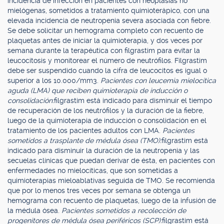
incidencia de infección en pacientes con neoplasias no
mielógenas, sometidos a tratamiento quimioterápico, con una
elevada incidencia de neutropenia severa asociada con fiebre.
Se debe solicitar un hemograma completo con recuento de
plaquetas antes de iniciar la quimioterapia, y dos veces por
semana durante la terapéutica con filgrastim para evitar la
leucocitosis y monitorear el número de neutrófilos. Filgrastim
debe ser suspendido cuando la cifra de leucocitos es igual o
superior a los 10.000/mm3.
Pacientes con leucemia mielocítica
aguda (LMA) que reciben quimioterapia de inducción o
consolidación:
filgrastim está indicado para disminuir el tiempo
de recuperación de los neutrófilos y la duración de la fiebre,
luego de la quimioterapia de inducción o consolidación en el
tratamiento de los pacientes adultos con LMA.
Pacientes
sometidos a trasplante de médula ósea (TMO):
filgrastim está
indicado para disminuir la duración de la neutropenia y las
secuelas clínicas que puedan derivar de ésta, en pacientes con
enfermedades no mielocíticas, que son sometidas a
quimioterapias mieloablativas seguida de TMO. Se recomienda
que por lo menos tres veces por semana se obtenga un
hemograma con recuento de plaquetas, luego de la infusión de
la médula ósea.
Pacientes sometidos a recolección de
progenitores de médula ósea periféricos (SCP):
filgrastim está