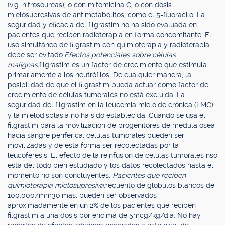
(v.g. nitrosoureas), o con mitomicina C, o con dosis
mielosupresivas de antimetabolitos, como el 5-fluoracilo. La
seguridad y eficacia del filgrastim no ha sido evaluada en
pacientes que reciben radioterapia en forma concomitante. El
uso simultáneo de filgrastim con quimioterapia y radioterapia
debe ser evitado.
Efectos potenciales sobre células
malignas:
filgrastim es un factor de crecimiento que estimula
primariamente a los neutrófilos. De cualquier manera, la
posibilidad de que el filgrastim pueda actuar como factor de
crecimiento de células tumorales no está excluida. La
seguridad del filgrastim en la leucemia mieloide crónica (LMC)
y la mielodisplasia no ha sido establecida. Cuando se usa el
filgrastim para la movilización de progenitores de médula ósea
hacia sangre periférica, células tumorales pueden ser
movilizadas y de esta forma ser recolectadas por la
leucoféresis. El efecto de la reinfusión de células tumorales nso
está del todo bien estudiado y los datos recolectados hasta el
momento no son concluyentes.
Pacientes que reciben
quimioterapia mielosupresiva:
recuento de glóbulos blancos de
100.000/mm3o más, pueden ser observados
aproximadamente en un 2% de los pacientes que reciben
filgrastim a una dosis por encima de 5mcg/kg/día. No hay