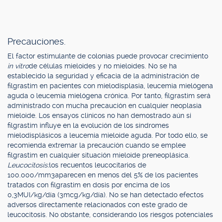
Precauciones.
El factor estimulante de colonias puede provocar crecimiento
in vitro
de células mieloides y no mieloides. No se ha
establecido la seguridad y eficacia de la administración de
filgrastim en pacientes con mielodisplasia, leucemia mielógena
aguda o leucemia mielógena crónica. Por tanto, filgrastim será
administrado con mucha precaución en cualquier neoplasia
mieloide. Los ensayos clínicos no han demostrado aún si
filgrastim influye en la evolución de los síndromes
mielodisplásicos a leucemia mieloide aguda. Por todo ello, se
recomienda extremar la precaución cuando se emplee
filgrastim en cualquier situación mieloide preneoplásica.
Leucocitosis:
los recuentos leucocitarios de
100.000/mm3aparecen en menos del 5% de los pacientes
tratados con filgrastim en dosis por encima de los
0,3MUI/kg/día (3mcg/kg/día). No se han detectado efectos
adversos directamente relacionados con este grado de
leucocitosis. No obstante, considerando los riesgos potenciales