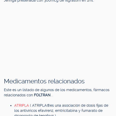
Jeringa prellenada con 300mcg de filgrastim en 1ml.
Medicamentos relacionados
Este es un listado de algunos de los medicamentos, fármacos
relacionados con
FOLTRAN
.
ATRIPLA
( ATRIPLA®es una asociación de dosis fijas de
los antivíricos efavirenz, emtricitabina y fumarato de
disoproxilo de tenofovir )