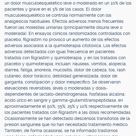
un dolor musculoesquelético leve o moderado en un 10% de los
pacientes y grave en el 3% de los casos. El dolor
musculoesquelético se controla normalmente con los
analgésicos habituales. Efectos adversos menos frecuentes
fueron las molestias urinarias (principalmente disuria leve o
moderada). En ensayos clínicos randomizados controlados con
placebo, filgrastim no provocó un aumento de los efectos
adversos asociados a la quimioterapia citotóxica. Los efectos
adversos detectados con igual frecuencia en pacientes
tratados con filgrastim y quimioterapia, y en los tratados con
placebo y quimioterapia, incluían: náuseas, vómitos, alopecia,
diarrea, fatiga, anorexia, mucositis, dolor de cabeza, tos, rash
cutáneo, dolor torácico, debilidad generalizada, dolor de
garganta, constipación y dolor inespecífico. Se observaron
elevaciones reversibles, leves o moderadas y dosis-
dependientes de lactato-deshidrogenasa, fosfatasa alcalina,
ácido úrico en sangre y gamma-glutamiltranspeptidasa, en
aproximadamente el 50%, 35%, 25% y 10% respectivamente de
los pacientes tratados con filgrastim a las dosis recomendadas.
Ocasionalmente se han detectado descensos transitorios de la
presión sanguínea que no han necesitado tratamiento médico.
También, de forma ocasional, se ha informado trastornos