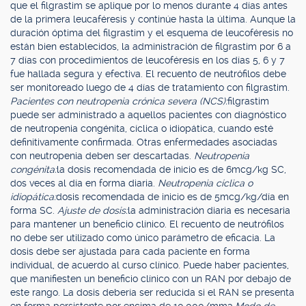
que el filgrastim se aplique por lo menos durante 4 días antes
de la primera leucaféresis y continúe hasta la última. Aunque la
duración óptima del filgrastim y el esquema de leucoféresis no
están bien establecidos, la administración de filgrastim por 6 a
7 días con procedimientos de leucoféresis en los días 5, 6 y 7
fue hallada segura y efectiva. El recuento de neutrófilos debe
ser monitoreado luego de 4 días de tratamiento con filgrastim.
Pacientes con neutropenia crónica severa (NCS):
filgrastim
puede ser administrado a aquellos pacientes con diagnóstico
de neutropenia congénita, cíclica o idiopática, cuando esté
definitivamente confirmada. Otras enfermedades asociadas
con neutropenia deben ser descartadas.
Neutropenia
congénita:
la dosis recomendada de inicio es de 6mcg/kg SC,
dos veces al día en forma diaria.
Neutropenia cíclica o
idiopática:
dosis recomendada de inicio es de 5mcg/kg/día en
forma SC.
Ajuste de dosis:
la administración diaria es necesaria
para mantener un beneficio clínico. El recuento de neutrófilos
no debe ser utilizado como único parámetro de eficacia. La
dosis debe ser ajustada para cada paciente en forma
individual, de acuerdo al curso clínico. Puede haber pacientes,
que manifiesten un beneficio clínico con un RAN por debajo de
este rango. La dosis debería ser reducida si el RAN se presenta