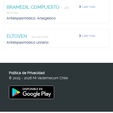
BRAMEDIL COMPUESTO
Leer más
486
lecturas
Antiespasmódico, Analgésico
ELTOVEN
Leer más
614 lecturas
Antiespasmódico urinario
Política de Privacidad
© 2015 - 2026 Mi Vademecum Chile