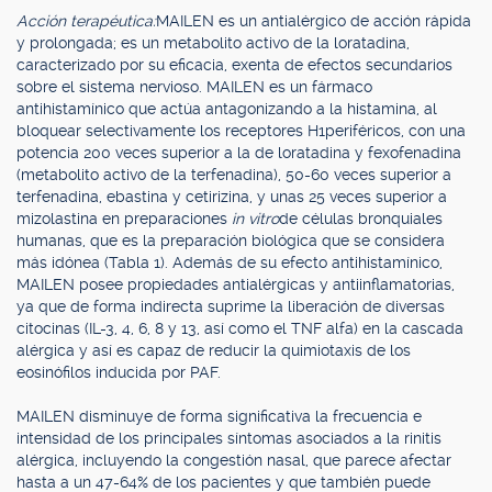
Acción terapéutica:
MAILEN es un antialérgico de acción rápida
y prolongada; es un metabolito activo de la loratadina,
caracterizado por su eficacia, exenta de efectos secundarios
sobre el sistema nervioso. MAILEN es un fármaco
antihistamínico que actúa antagonizando a la histamina, al
bloquear selectivamente los receptores H1periféricos, con una
potencia 200 veces superior a la de loratadina y fexofenadina
(metabolito activo de la terfenadina), 50-60 veces superior a
terfenadina, ebastina y cetirizina, y unas 25 veces superior a
mizolastina en preparaciones
in vitro
de células bronquiales
humanas, que es la preparación biológica que se considera
más idónea (Tabla 1). Además de su efecto antihistamínico,
MAILEN posee propiedades antialérgicas y antiinflamatorias,
ya que de forma indirecta suprime la liberación de diversas
citocinas (IL-3, 4, 6, 8 y 13, así como el TNF alfa) en la cascada
alérgica y así es capaz de reducir la quimiotaxis de los
eosinófilos inducida por PAF.
MAILEN disminuye de forma significativa la frecuencia e
intensidad de los principales síntomas asociados a la rinitis
alérgica, incluyendo la congestión nasal, que parece afectar
hasta a un 47-64% de los pacientes y que también puede