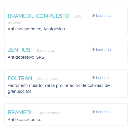
BRAMEDIL COMPUESTO
Leer más
486
lecturas
Antiespasmódico, Analgésico
ZENTIUS
Leer más
163 lecturas
Antidepresivo ISRS
FOLTRAN
Leer más
647 lecturas
Factor estimulador de la proliferación de colonias de
granulocitos
BRAMEDIL
Leer más
904 lecturas
Antiespasmódico