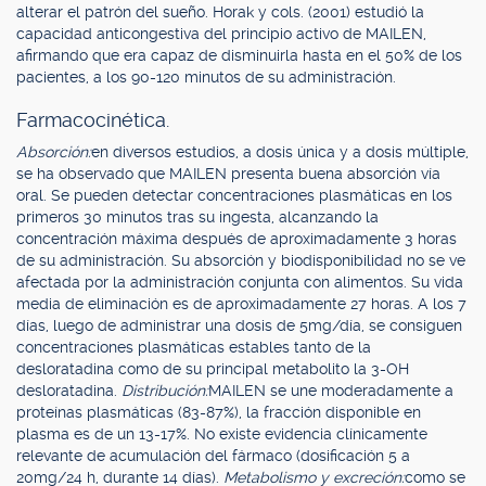
alterar el patrón del sueño. Horak y cols. (2001) estudió la
capacidad anticongestiva del principio activo de MAILEN,
afirmando que era capaz de disminuirla hasta en el 50% de los
pacientes, a los 90-120 minutos de su administración.
Farmacocinética.
Absorción:
en diversos estudios, a dosis única y a dosis múltiple,
se ha observado que MAILEN presenta buena absorción vía
oral. Se pueden detectar concentraciones plasmáticas en los
primeros 30 minutos tras su ingesta, alcanzando la
concentración máxima después de aproximadamente 3 horas
de su administración. Su absorción y biodisponibilidad no se ve
afectada por la administración conjunta con alimentos. Su vida
media de eliminación es de aproximadamente 27 horas. A los 7
días, luego de administrar una dosis de 5mg/día, se consiguen
concentraciones plasmáticas estables tanto de la
desloratadina como de su principal metabolito la 3-OH
desloratadina.
Distribución:
MAILEN se une moderadamente a
proteínas plasmáticas (83-87%), la fracción disponible en
plasma es de un 13-17%. No existe evidencia clínicamente
relevante de acumulación del fármaco (dosificación 5 a
20mg/24 h, durante 14 días).
Metabolismo y excreción:
como se