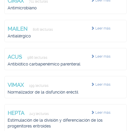
CIRIAX
Leer más
711 lecturas
Antimicrobiano
MAILEN
Leer más
806 lecturas
Antialérgico
ACUS
Leer más
986 lecturas
Antibiótico carbapenémico parenteral
VIMAX
Leer más
199 lecturas
Normalizador de la disfunción eréctil
HEPTA
Leer más
243 lecturas
Estimulación de la división y diferenciación de los
progenitores eritroides