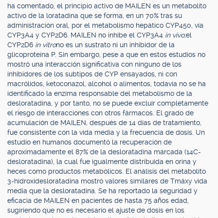
ha comentado, el principio activo de MAILEN es un metabolito
activo de la loratadina que se forma, en un 70% tras su
administración oral, por el metabolismo hepático CYP450, vía
CYP3A4 y CYP2D6. MAILEN no inhibe el CYP3A4
in vivo;
el
CYP2D6
in vitro
no es un sustrato ni un inhibidor de la
glicoproteína P. Sin embargo, pese a que en estos estudios no
mostró una interacción significativa con ninguno de los
inhibidores de los subtipos de CYP ensayados, ni con
macrólidos, ketoconazol, alcohol o alimentos, todavía no se ha
identificado la enzima responsable del metabolismo de la
desloratadina, y por tanto, no se puede excluir completamente
el riesgo de interacciones con otros fármacos. El grado de
acumulación de MAILEN, después de 14 días de tratamiento,
fue consistente con la vida media y la frecuencia de dosis. Un
estudio en humanos documentó la recuperación de
aproximadamente el 87% de la desloratadina marcada (14C-
desloratadina), la cual fue igualmente distribuida en orina y
heces como productos metabólicos. El análisis del metabolito
3-hidroxidesloratadina mostró valores similares de Tmáxy vida
media que la desloratadina. Se ha reportado la seguridad y
eficacia de MAILEN en pacientes de hasta 75 años edad,
sugiriendo que no es necesario el ajuste de dosis en los