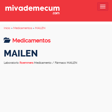
Togg
navig
Inicio
»
Medicamentos
»
MAILEN
Medicamentos
MAILEN
Laboratorio
Roemmers
Medicamento / Fármaco MAILEN