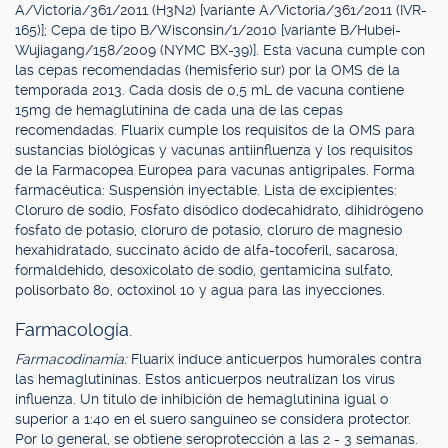
A/Victoria/361/2011 (H3N2) [variante A/Victoria/361/2011 (IVR-
165)]; Cepa de tipo B/Wisconsin/1/2010 [variante B/Hubei-
Wujiagang/158/2009 (NYMC BX-39)]. Esta vacuna cumple con
las cepas recomendadas (hemisferio sur) por la OMS de la
temporada 2013. Cada dosis de 0,5 mL de vacuna contiene
15mg de hemaglutinina de cada una de las cepas
recomendadas. Fluarix cumple los requisitos de la OMS para
sustancias biológicas y vacunas antiinfluenza y los requisitos
de la Farmacopea Europea para vacunas antigripales. Forma
farmacéutica: Suspensión inyectable. Lista de excipientes:
Cloruro de sodio, Fosfato disódico dodecahidrato, dihidrógeno
fosfato de potasio, cloruro de potasio, cloruro de magnesio
hexahidratado, succinato ácido de alfa-tocoferil, sacarosa,
formaldehido, desoxicolato de sodio, gentamicina sulfato,
polisorbato 80, octoxinol 10 y agua para las inyecciones.
Farmacología.
Farmacodinamia:
Fluarix induce anticuerpos humorales contra
las hemaglutininas. Estos anticuerpos neutralizan los virus
influenza. Un título de inhibición de hemaglutinina igual o
superior a 1:40 en el suero sanguíneo se considera protector.
Por lo general, se obtiene seroprotección a las 2 - 3 semanas.