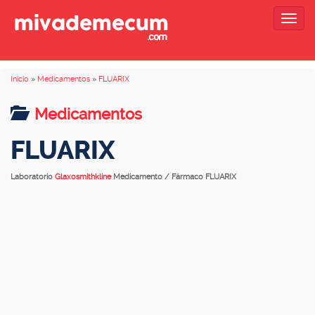
Togg
navig
Inicio
»
Medicamentos
»
FLUARIX
Medicamentos
FLUARIX
Laboratorio
Glaxosmithkline
Medicamento / Fármaco FLUARIX