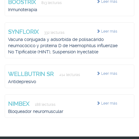
BOOSTRIX
Leer más
813 lecturas
Inmunoterapia
SYNFLORIX
Leer más
332 lecturas
Vacuna conjugada y adsorbida de polisacárido
neumocócico y proteína D de Haemophilus influenzae
No Tipificable (HiNT), Suspensión Inyectable
WELLBUTRIN SR
Leer más
414 lecturas
Antidepresivo
NIMBEX
Leer más
188 lecturas
Bloqueador neuromuscular