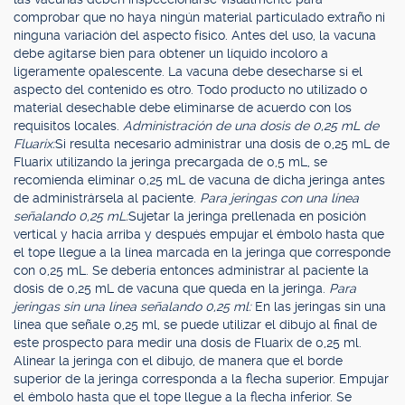
comprobar que no haya ningún material particulado extraño ni
ninguna variación del aspecto físico. Antes del uso, la vacuna
debe agitarse bien para obtener un líquido incoloro a
ligeramente opalescente. La vacuna debe desecharse si el
aspecto del contenido es otro. Todo producto no utilizado o
material desechable debe eliminarse de acuerdo con los
requisitos locales.
Administración de una dosis de 0,25 mL de
Fluarix:
Si resulta necesario administrar una dosis de 0,25 mL de
Fluarix utilizando la jeringa precargada de 0,5 mL, se
recomienda eliminar 0,25 mL de vacuna de dicha jeringa antes
de administrársela al paciente.
Para jeringas con una línea
señalando 0,25 mL:
Sujetar la jeringa prellenada en posición
vertical y hacia arriba y después empujar el émbolo hasta que
el tope llegue a la línea marcada en la jeringa que corresponde
con 0,25 mL. Se debería entonces administrar al paciente la
dosis de 0,25 mL de vacuna que queda en la jeringa.
Para
jeringas sin una línea señalando 0,25 ml:
En las jeringas sin una
línea que señale 0,25 ml, se puede utilizar el dibujo al final de
este prospecto para medir una dosis de Fluarix de 0,25 ml.
Alinear la jeringa con el dibujo, de manera que el borde
superior de la jeringa corresponda a la flecha superior. Empujar
el émbolo hasta que el tope llegue a la flecha inferior. Se