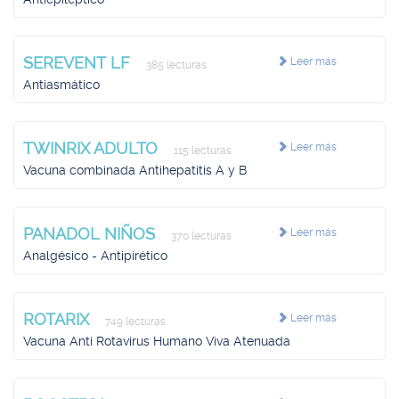
SEREVENT LF
Leer más
385 lecturas
Antiasmático
TWINRIX ADULTO
Leer más
115 lecturas
Vacuna combinada Antihepatitis A y B
PANADOL NIÑOS
Leer más
370 lecturas
Analgésico - Antipirético
ROTARIX
Leer más
749 lecturas
Vacuna Anti Rotavirus Humano Viva Atenuada