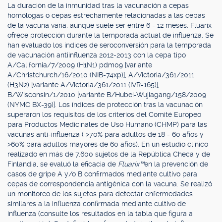
La duración de la inmunidad tras la vacunación a cepas
homólogas o cepas estrechamente relacionadas a las cepas
de la vacuna varía, aunque suele ser entre 6 - 12 meses. Fluarix
ofrece protección durante la temporada actual de influenza. Se
han evaluado los índices de seroconversión para la temporada
de vacunación antiinfluenza 2012-2013 con la cepa tipo
A/California/7/2009 (H1N1) pdm09 [variante
A/Christchurch/16/2010 (NIB-74xp)], A/Victoria/361/2011
(H3N2) [variante A/Victoria/361/2011 (IVR-165)],
B/Wisconsin/1/2010 [variante B/Hubei-Wujiagang/158/2009
(NYMC BX-39)]. Los índices de protección tras la vacunación
superaron los requisitos de los criterios del Comité Europeo
para Productos Medicinales de Uso Humano (CHMP) para las
vacunas anti-influenza ( >70% para adultos de 18 - 60 años y
>60% para adultos mayores de 60 años). En un estudio clínico
realizado en más de 7.600 sujetos de la República Checa y de
Finlandia, se evaluó la eficacia de
Fluarix™
en la prevención de
casos de gripe A y/o B confirmados mediante cultivo para
cepas de correspondencia antigénica con la vacuna. Se realizó
un monitoreo de los sujetos para detectar enfermedades
similares a la influenza confirmada mediante cultivo de
influenza (consulte los resultados en la tabla que figura a