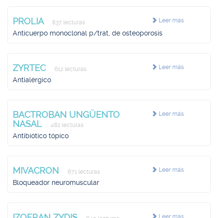
PROLIA
Leer más
837 lecturas
Anticuerpo monoclonal p/trat, de osteoporosis
ZYRTEC
Leer más
612 lecturas
Antialérgico
BACTROBAN UNGÜENTO
Leer más
NASAL
482 lecturas
Antibiótico tópico
MIVACRON
Leer más
671 lecturas
Bloqueador neuromuscular
IZOFRAN ZYDIS
Leer más