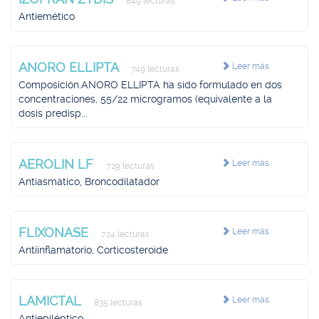
849 lecturas
Antiemético
ANORO ELLIPTA
Leer más
749 lecturas
Composición.ANORO ELLIPTA ha sido formulado en dos
concentraciones, 55/22 microgramos (equivalente a la
dosis predisp...
AEROLIN LF
Leer más
729 lecturas
Antiasmático, Broncodilatador
FLIXONASE
Leer más
724 lecturas
Antiinflamatorio, Corticosteroide
LAMICTAL
Leer más
835 lecturas
Antiepiléptico