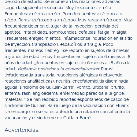
periodo de estudio. Se enumeran las reacciones adversas
según la siguiente frecuencia: Muy frecuentes: ≥ 1/10.
Frecuentes: ≥1/100 a < 1/10. Poco frecuentes: ≥1/1.000 a <
1/100. Raras: ≥1/10.000 a < 1/1.000. Muy raras: < 1/10.000. Muy
frecuentes: dolor en el lugar de la inyección, pérdida del
apetito1, irritabilidad1, somnolencia1, cefaleas, fatiga, mialgia.
Frecuentes: enrojecimiento2, inflamación2e induración en el sitio
de inyección, transpiración, escalofríos, artralgia, Poco
frecuentes: mareos, fiebre3. 1se reportó en sujetos de 6 meses
a 5 años de edad. 2muy frecuentes en sujetos de 6 meses a 18
años de edad. 3frecuentes en sujetos de 6 meses a 18 años de
edad.
Vigilancia posterior a la comercialización:
Raras:
linfadenopatía transitoria, reacciones alérgicas (incluyendo
reacciones anafilácticas), neuritis, encefalomielitis diseminada
aguda, síndrome de Guillain-Barré*, vómito, urticaria, prurito,
eritema, rash, angioedema, enfermedad parecida a la gripe,
malestar. * Se han recibido reportes espontáneos de casos de
síndrome de Guillain-Barré luego de la vacunación con Fluarix;
sin embargo, no se ha establecido una relación causal entre la
vacunación y el síndrome de Guillain-Barré.
Advertencias.