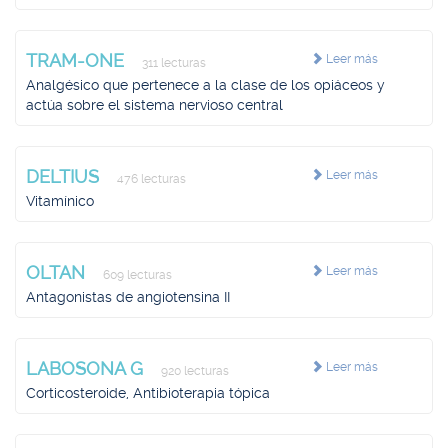
TRAM-ONE
Leer más
311 lecturas
Analgésico que pertenece a la clase de los opiáceos y
actúa sobre el sistema nervioso central
DELTIUS
Leer más
476 lecturas
Vitamínico
OLTAN
Leer más
609 lecturas
Antagonistas de angiotensina II
LABOSONA G
Leer más
920 lecturas
Corticosteroide, Antibioterapia tópica