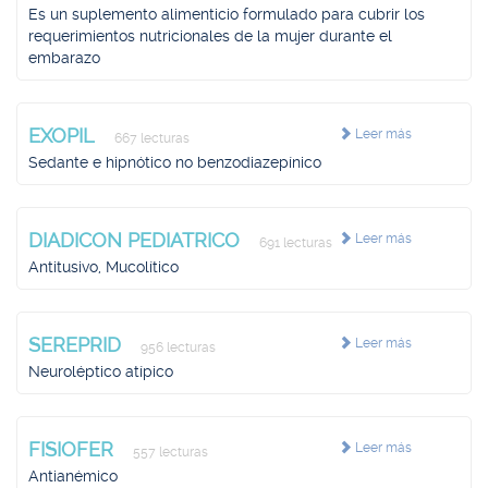
Es un suplemento alimenticio formulado para cubrir los
requerimientos nutricionales de la mujer durante el
embarazo
EXOPIL
Leer más
667 lecturas
Sedante e hipnótico no benzodiazepínico
DIADICON PEDIATRICO
Leer más
691 lecturas
Antitusivo, Mucolítico
SEREPRID
Leer más
956 lecturas
Neuroléptico atípico
FISIOFER
Leer más
557 lecturas
Antianémico