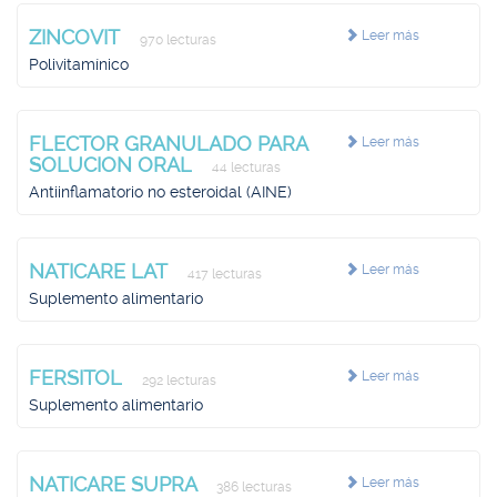
ZINCOVIT
Leer más
970 lecturas
Polivitamínico
FLECTOR GRANULADO PARA
Leer más
SOLUCION ORAL
44 lecturas
Antiinflamatorio no esteroidal (AINE)
NATICARE LAT
Leer más
417 lecturas
Suplemento alimentario
FERSITOL
Leer más
292 lecturas
Suplemento alimentario
NATICARE SUPRA
Leer más
386 lecturas