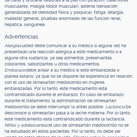
de cara) y urticaria (lesiones a la piel con picazón), calambres
musculares, mialgia (dolor muscular), astenia (sensación
generalizada de debilidad física y psíquica), fatiga, letargia,
malestar general, pruebas anormales de las función renal,
hepática, sanguínea.
Advertencias.
Alergias:
usted debe comunicar a su médico si alguna vez ha
presentado una reacción alérgica a este medicamento o a
alguna otra sustancia, ya sea alimentos, preservantes,
colorantes, saborizantes u otros medicamentos.
Embarazo:
debe avisar a su médico si está embarazada o
planea estarlo, ya que no se dispone de experiencia en relación
con el uso de olmesartán medoxomilo en mujeres
embarazadas. Por lo tanto, este medicamento está
contraindicado durante el embarazo. En caso de embarazo
durante el tratamiento, la administración de olmesartán
medoxomilo se debe interrumpir lo antes posible.
Lactancia:
Se
desconoce si olmesartán pasa a la leche materna. Por lo tanto,
este medicamento está contraindicado durante la lactancia.
Niños y adolescentes:
el uso de olmesartán medoxomilo no se
ha estudiado en estos pacientes. Por lo tanto, no debe ser