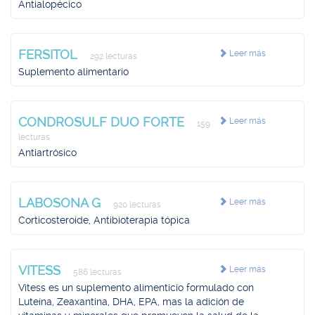
Antialopécico
FERSITOL
Leer más
292 lecturas
Suplemento alimentario
CONDROSULF DUO FORTE
Leer más
159
lecturas
Antiartrósico
LABOSONA G
Leer más
920 lecturas
Corticosteroide, Antibioterapia tópica
VITESS
Leer más
586 lecturas
Vitess es un suplemento alimenticio formulado con
Luteína, Zeaxantina, DHA, EPA, mas la adición de