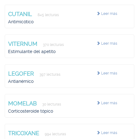
CUTANIL
Leer más
845 lecturas
Antimicótico
VITERNUM
Leer más
370 lecturas
Estimulante del apetito
LEGOFER
Leer más
397 lecturas
Antianémico
MOMELAB
Leer más
30 lecturas
Corticosteroide tópico
TRICOXANE
Leer más
994 lecturas