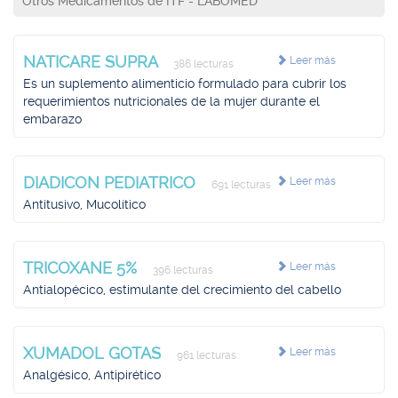
Otros Medicamentos de ITF - LABOMED
NATICARE SUPRA
Leer más
386 lecturas
Es un suplemento alimenticio formulado para cubrir los
requerimientos nutricionales de la mujer durante el
embarazo
DIADICON PEDIATRICO
Leer más
691 lecturas
Antitusivo, Mucolítico
TRICOXANE 5%
Leer más
396 lecturas
Antialopécico, estimulante del crecimiento del cabello
XUMADOL GOTAS
Leer más
961 lecturas
Analgésico, Antipirético