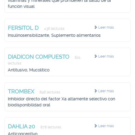
vitaminas y minerales que promueven la salud de la
función visual
FERSITOL D
Leer más
436 lecturas
Insulinosensibilizante, Suplemento alimentarios
DIADICON COMPUESTO
Leer más
601
lecturas
Antitusivo, Mucolítico
TROMBEX
Leer más
898 lecturas
Inhibidor directo del factor Xa altamente selectivo con
biodisponibilidad oral
DAHLIA 20
Leer más
878 lecturas
Anticonceptivo