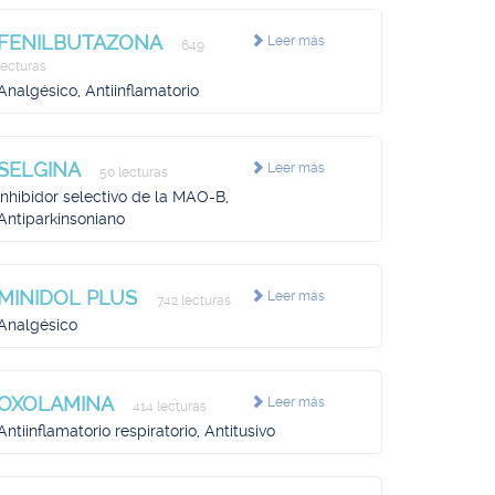
FENILBUTAZONA
Leer más
649
lecturas
Analgésico, Antiinflamatorio
SELGINA
Leer más
50 lecturas
Inhibidor selectivo de la MAO-B,
Antiparkinsoniano
MINIDOL PLUS
Leer más
742 lecturas
Analgésico
OXOLAMINA
Leer más
414 lecturas
Antiinflamatorio respiratorio, Antitusivo