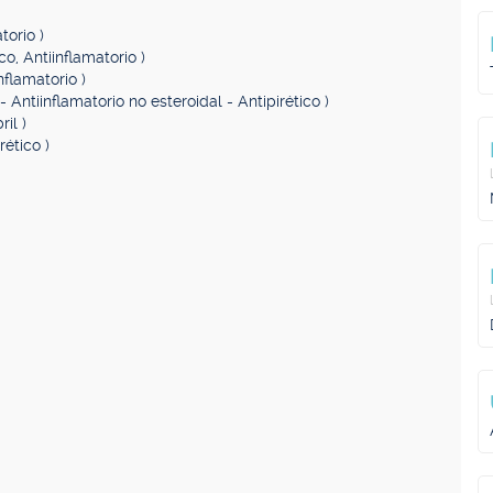
torio )
co, Antiinflamatorio )
nflamatorio )
- Antiinflamatorio no esteroidal - Antipirético )
il )
rético )