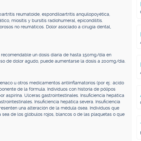
:
artritis reumatoide, espondiloartritis anquilopoyética,
iático, miositis y bursitis radiohumeral, epicondilitis.
orosos no reumáticos. Dolor asociado a cirugía dental,
o recomendable un dosis diaria de hasta 150mg/día en
caso de dolor agudo, puede aumentarse la dosis a 200mg/día.
fenaco u otros medicamentos antiinflamatorios (por ej.: ácido
mponente de la fórmula. Individuos con historia de pólipos
 aspirina. Ulceras gastrointestinales. Insuficiencia hepática
strointestinales. Insuficiencia hepática severa. Insuficiencia
resenten una alteración de la médula ósea. Individuos que
 sea de los glóbulos rojos, blancos o de las plaquetas o que