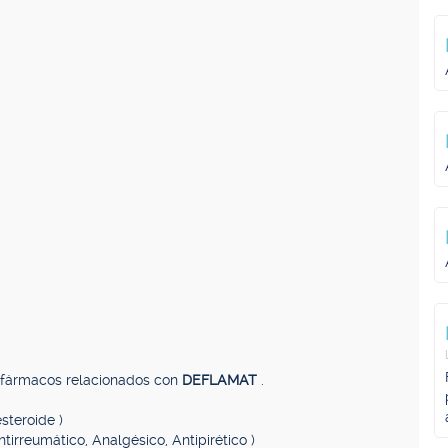
, fármacos relacionados con
DEFLAMAT
.
steroide )
Antirreumático, Analgésico, Antipirético )