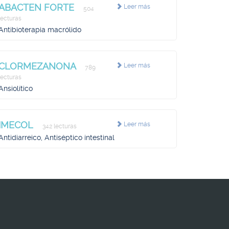
ABACTEN FORTE
Leer más
504
lecturas
Antibioterapia macrólido
CLORMEZANONA
Leer más
789
lecturas
Ansiolítico
IMECOL
Leer más
342 lecturas
Antidiarreico, Antiséptico intestinal