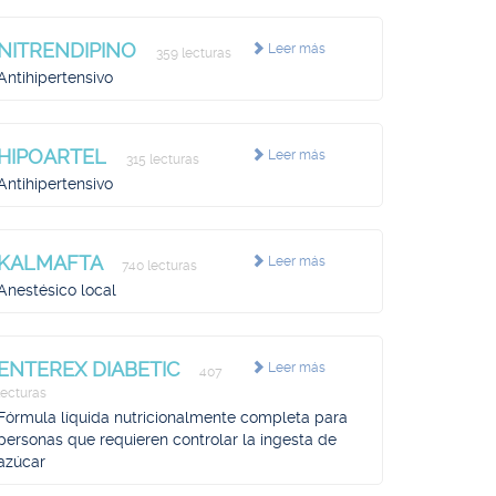
NITRENDIPINO
Leer más
359 lecturas
Antihipertensivo
HIPOARTEL
Leer más
315 lecturas
Antihipertensivo
KALMAFTA
Leer más
740 lecturas
Anestésico local
ENTEREX DIABETIC
Leer más
407
lecturas
Fórmula líquida nutricionalmente completa para
personas que requieren controlar la ingesta de
azúcar