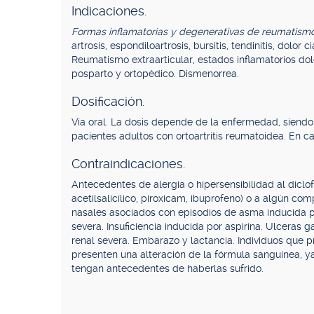
Indicaciones.
Formas inflamatorias y degenerativas de reumatismo
artrosis, espondiloartrosis, bursitis, tendinitis, dolor c
Reumatismo extraarticular, estados inflamatorios dol
posparto y ortopédico. Dismenorrea.
Dosificación.
Vía oral. La dosis depende de la enfermedad, siend
pacientes adultos con ortoartritis reumatoidea. En 
Contraindicaciones.
Antecedentes de alergia o hipersensibilidad al diclo
acetilsalicílico, piroxicam, ibuprofeno) o a algún co
nasales asociados con episodios de asma inducida por
severa. Insuficiencia inducida por aspirina. Ulceras ga
renal severa. Embarazo y lactancia. Individuos que p
presenten una alteración de la fórmula sanguínea, ya
tengan antecedentes de haberlas sufrido.