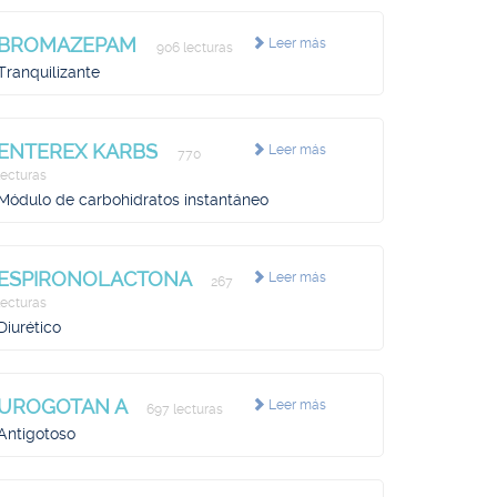
BROMAZEPAM
Leer más
906 lecturas
Tranquilizante
ENTEREX KARBS
Leer más
770
lecturas
Módulo de carbohidratos instantáneo
ESPIRONOLACTONA
Leer más
267
lecturas
Diurético
UROGOTAN A
Leer más
697 lecturas
Antigotoso