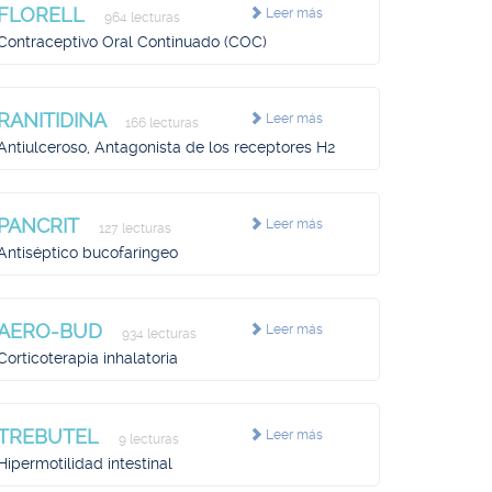
FLORELL
Leer más
964 lecturas
Contraceptivo Oral Continuado (COC)
RANITIDINA
Leer más
166 lecturas
Antiulceroso, Antagonista de los receptores H2
PANCRIT
Leer más
127 lecturas
Antiséptico bucofaríngeo
AERO-BUD
Leer más
934 lecturas
Corticoterapia inhalatoria
TREBUTEL
Leer más
9 lecturas
Hipermotilidad intestinal