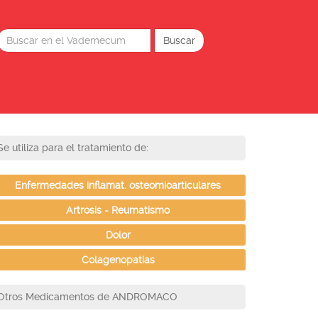
Se utiliza para el tratamiento de:
Enfermedades inflamat. osteomioarticulares
Artrosis - Reumatismo
Dolor
Colagenopatías
Otros Medicamentos de ANDROMACO