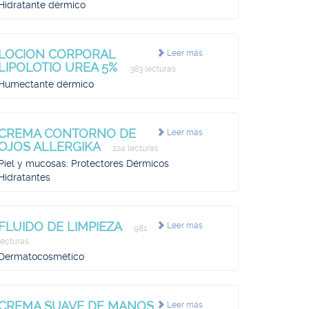
Hidratante dérmico
LOCION CORPORAL
Leer más
LIPOLOTIO UREA 5%
383 lecturas
Humectante dérmico
CREMA CONTORNO DE
Leer más
OJOS ALLERGIKA
224 lecturas
Piel y mucosas: Protectores Dérmicos
Hidratantes
FLUIDO DE LIMPIEZA
Leer más
981
lecturas
Dermatocosmético
CREMA SUAVE DE MANOS
Leer más