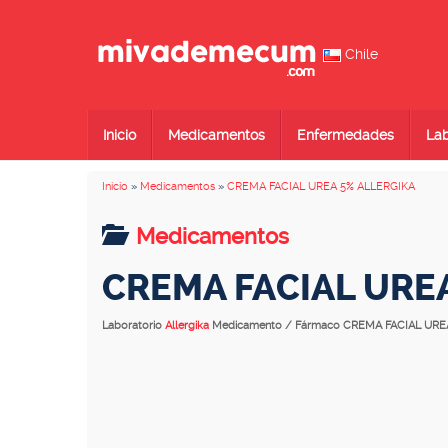
Chile
Inicio
Medicamentos
Enfermedades
Lab
Inicio
»
Medicamentos
»
CREMA FACIAL UREA 5% ALLERGIKA
Medicamentos
CREMA FACIAL URE
Laboratorio
Allergika
Medicamento / Fármaco CREMA FACIAL URE