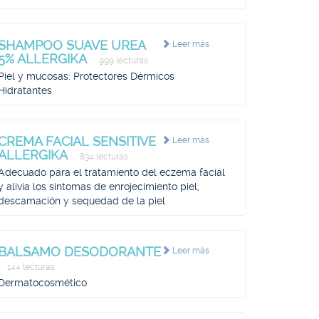
SHAMPOO SUAVE UREA
Leer más
5% ALLERGIKA
999 lecturas
Piel y mucosas: Protectores Dérmicos
Hidratantes
CREMA FACIAL SENSITIVE
Leer más
ALLERGIKA
834 lecturas
Adecuado para el tratamiento del eczema facial
y alivia los síntomas de enrojecimiento piel,
descamación y sequedad de la piel
BALSAMO DESODORANTE
Leer más
144 lecturas
Dermatocosmético