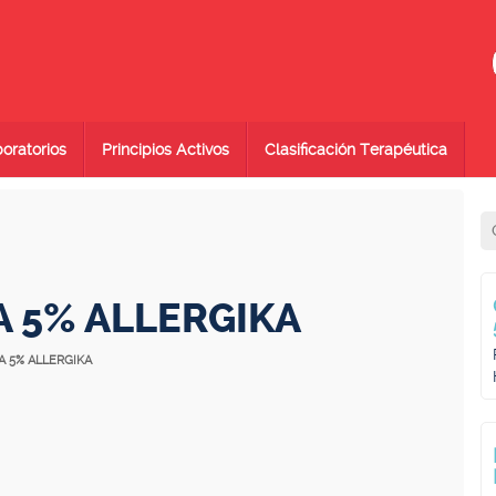
oratorios
Principios Activos
Clasificación Terapéutica
A 5% ALLERGIKA
A 5% ALLERGIKA