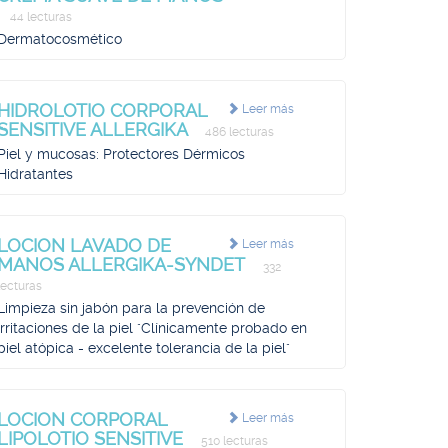
44 lecturas
Dermatocosmético
HIDROLOTIO CORPORAL
Leer más
SENSITIVE ALLERGIKA
486 lecturas
Piel y mucosas: Protectores Dérmicos
Hidratantes
LOCION LAVADO DE
Leer más
MANOS ALLERGIKA-SYNDET
332
lecturas
Limpieza sin jabón para la prevención de
irritaciones de la piel "Clínicamente probado en
piel atópica - excelente tolerancia de la piel"
LOCION CORPORAL
Leer más
LIPOLOTIO SENSITIVE
510 lecturas