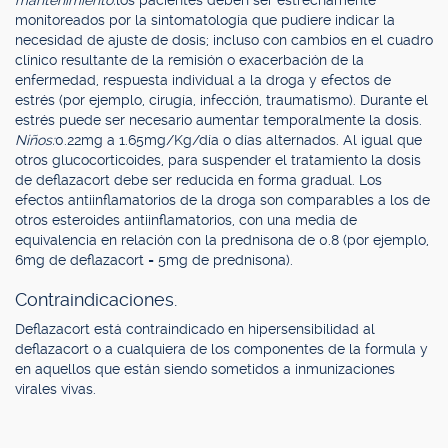
mantenimiento:
los pacientes deben ser estrechamente
monitoreados por la sintomatología que pudiere indicar la
necesidad de ajuste de dosis; incluso con cambios en el cuadro
clínico resultante de la remisión o exacerbación de la
enfermedad, respuesta individual a la droga y efectos de
estrés (por ejemplo, cirugía, infección, traumatismo). Durante el
estrés puede ser necesario aumentar temporalmente la dosis.
Niños:
0.22mg a 1.65mg/Kg/día o días alternados. Al igual que
otros glucocorticoides, para suspender el tratamiento la dosis
de deflazacort debe ser reducida en forma gradual. Los
efectos antiinflamatorios de la droga son comparables a los de
otros esteroides antiinflamatorios, con una media de
equivalencia en relación con la prednisona de 0.8 (por ejemplo,
6mg de deflazacort = 5mg de prednisona).
Contraindicaciones.
Deflazacort está contraindicado en hipersensibilidad al
deflazacort o a cualquiera de los componentes de la formula y
en aquellos que están siendo sometidos a inmunizaciones
virales vivas.