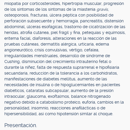
miopatía por corticosteroides, hipertropia muscular, progresión
de los síntomas de los síntomas de la miastenia
gravis
,
osteoporosis, fracturas, úlcera péptica con posibilidad de
perforación subsecuente y hemorragia, pancreatitis, distensión
abdominal, úlceras esofágicas, trastorno de cicatrización de las
heridas, atrofia cutánea, piel frágil y fina, petequias y equimosis,
eritema facial, diaforesis, alteraciones en la reacción de las
pruebas cutáneas, dermatitis alérgica, urticaria, edema
angioneurótico, crisis convulsivas, vértigo, cefalea,
irregularidades menstruales, desarrollo de síndrome de
Cushing, disminución del crecimiento intrauterino fetal o
durante la niñez, falta de respuesta suprarrenal e hipofisiaria
secuandaria, reducción de la tolerancia a los carbohidratos,
manifestaciones de diabetes mellitus, aumento de las
necesidades de insulina o de hipoglucemiantes en pacientes
diabéticos, cataratas subcapsular, aumento de la presión
intraocular, glaucoma, exoftalmos, balance nitrogenado
negativo debido a catabolismo proteico, euforia, cambios en la
personalidad, insomnio, reacciones anafilácticas o de
hipersensibilidad, así como hipotensión similar al choque.
Presentación.