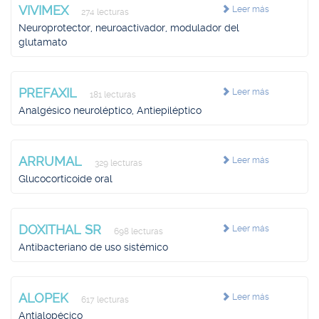
VIVIMEX
Leer más
274 lecturas
Neuroprotector, neuroactivador, modulador del
glutamato
PREFAXIL
Leer más
181 lecturas
Analgésico neuroléptico, Antiepiléptico
ARRUMAL
Leer más
329 lecturas
Glucocorticoide oral
DOXITHAL SR
Leer más
698 lecturas
Antibacteriano de uso sistémico
ALOPEK
Leer más
617 lecturas
Antialopécico