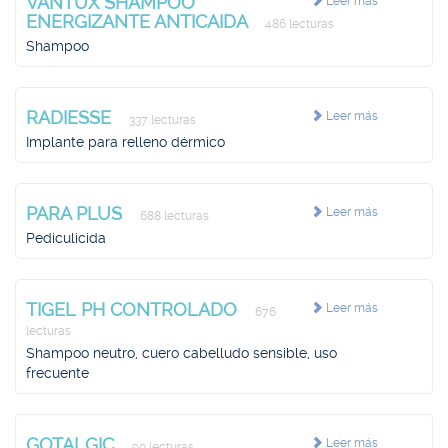
VANTUX SHAMPOO
Leer más
ENERGIZANTE ANTICAIDA
486 lecturas
Shampoo
RADIESSE
Leer más
337 lecturas
Implante para relleno dérmico
PARA PLUS
Leer más
688 lecturas
Pediculicida
TIGEL PH CONTROLADO
Leer más
676
lecturas
Shampoo neutro, cuero cabelludo sensible, uso
frecuente
GOTALGIC
Leer más
90 lecturas