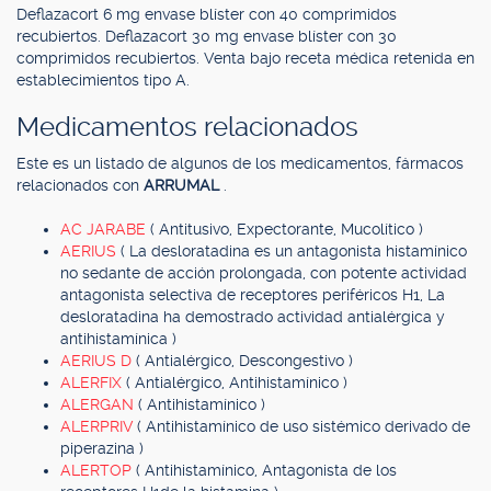
Deflazacort 6 mg envase blíster con 40 comprimidos
recubiertos. Deflazacort 30 mg envase blíster con 30
comprimidos recubiertos. Venta bajo receta médica retenida en
establecimientos tipo A.
Medicamentos relacionados
Este es un listado de algunos de los medicamentos, fármacos
relacionados con
ARRUMAL
.
AC JARABE
( Antitusivo, Expectorante, Mucolítico )
AERIUS
( La desloratadina es un antagonista histamínico
no sedante de acción prolongada, con potente actividad
antagonista selectiva de receptores periféricos H1, La
desloratadina ha demostrado actividad antialérgica y
antihistamínica )
AERIUS D
( Antialérgico, Descongestivo )
ALERFIX
( Antialérgico, Antihistamínico )
ALERGAN
( Antihistamínico )
ALERPRIV
( Antihistamínico de uso sistémico derivado de
piperazina )
ALERTOP
( Antihistamínico, Antagonista de los