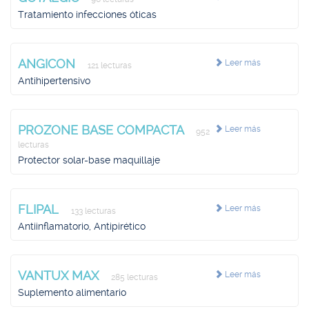
Tratamiento infecciones óticas
ANGICON
Leer más
121 lecturas
Antihipertensivo
PROZONE BASE COMPACTA
Leer más
952
lecturas
Protector solar-base maquillaje
FLIPAL
Leer más
133 lecturas
Antiinflamatorio, Antipirético
VANTUX MAX
Leer más
285 lecturas
Suplemento alimentario