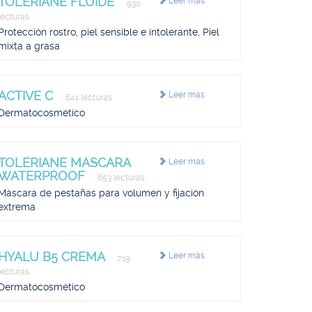
TOLERIANE FLUIDE
Leer más
930
lecturas
Protección rostro, piel sensible e intolerante, Piel
mixta a grasa
ACTIVE C
Leer más
641 lecturas
Dermatocosmético
TOLERIANE MASCARA
Leer más
WATERPROOF
653 lecturas
Máscara de pestañas para volumen y fijación
extrema
HYALU B5 CREMA
Leer más
719
lecturas
Dermatocosmético