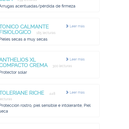
Arrugas acentuadas/pérdida de firmeza
TONICO CALMANTE
Leer más
FISIOLOGICO
185 lecturas
Pieles secas a muy secas
ANTHELIOS XL
Leer más
COMPACTO CREMA
300 lecturas
Protector solar
TOLERIANE RICHE
Leer más
448
lecturas
Protección rostro, piel sensible e intolerante, Piel
seca