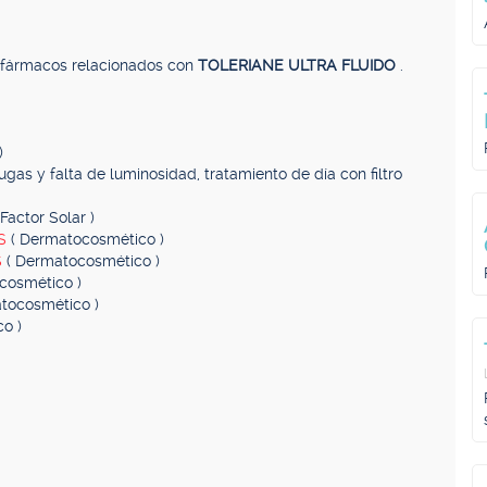
, fármacos relacionados con
TOLERIANE ULTRA FLUIDO
.
)
ugas y falta de luminosidad, tratamiento de día con filtro
Factor Solar )
AS
( Dermatocosmético )
S
( Dermatocosmético )
cosmético )
tocosmético )
o )