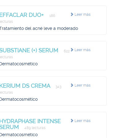
EFFACLAR DUO+
Leer más
186
lecturas
Tratamiento del acné leve a moderado
SUBSTIANE (+) SERUM
Leer más
622
lecturas
Dermatocosmético
KERIUM DS CREMA
Leer más
343
lecturas
Dermatocosmético
HYDRAPHASE INTENSE
Leer más
SERUM
489 lecturas
Dermatocosmético