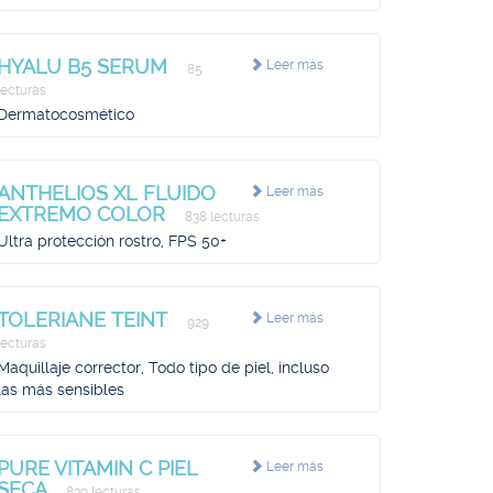
HYALU B5 SERUM
Leer más
85
lecturas
Dermatocosmético
ANTHELIOS XL FLUIDO
Leer más
EXTREMO COLOR
838 lecturas
Ultra protección rostro, FPS 50+
TOLERIANE TEINT
Leer más
929
lecturas
Maquillaje corrector, Todo tipo de piel, incluso
las más sensibles
PURE VITAMIN C PIEL
Leer más
SECA
839 lecturas