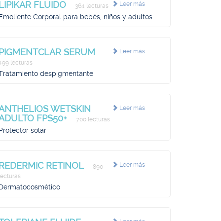
LIPIKAR FLUIDO
Leer más
364 lecturas
Emoliente Corporal para bebés, niños y adultos
PIGMENTCLAR SERUM
Leer más
499 lecturas
Tratamiento despigmentante
ANTHELIOS WETSKIN
Leer más
ADULTO FPS50+
700 lecturas
Protector solar
REDERMIC RETINOL
Leer más
890
lecturas
Dermatocosmético