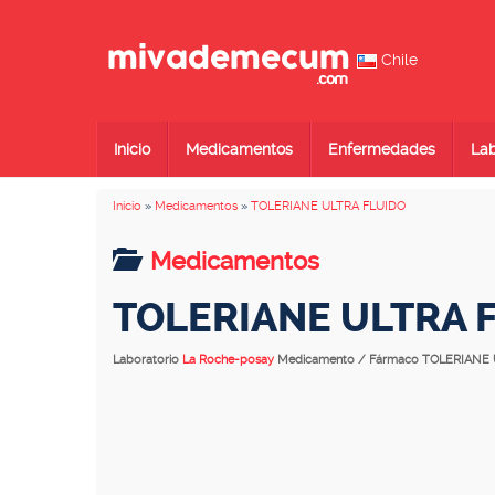
Chile
Inicio
Medicamentos
Enfermedades
Lab
Inicio
»
Medicamentos
»
TOLERIANE ULTRA FLUIDO
Medicamentos
TOLERIANE ULTRA 
Laboratorio
La Roche-posay
Medicamento / Fármaco TOLERIANE