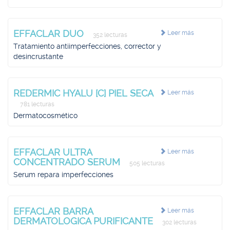
EFFACLAR DUO
Leer más
352 lecturas
Tratamiento antiimperfecciones, corrector y
desincrustante
REDERMIC HYALU [C] PIEL SECA
Leer más
781 lecturas
Dermatocosmético
EFFACLAR ULTRA
Leer más
CONCENTRADO SERUM
505 lecturas
Serum repara imperfecciones
EFFACLAR BARRA
Leer más
DERMATOLOGICA PURIFICANTE
302 lecturas