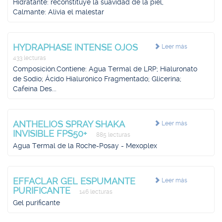
Hidratante: reconstituye la suavidad de la piel,
Calmante: Alivia el malestar
HYDRAPHASE INTENSE OJOS
Leer más
433 lecturas
Composición.Contiene: Agua Termal de LRP; Hialuronato
de Sodio; Ácido Hialurónico Fragmentado; Glicerina;
Cafeína Des...
ANTHELIOS SPRAY SHAKA
Leer más
INVISIBLE FPS50+
885 lecturas
Agua Termal de la Roche-Posay - Mexoplex
EFFACLAR GEL ESPUMANTE
Leer más
PURIFICANTE
146 lecturas
Gel purificante