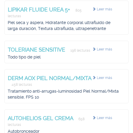
LIPIKAR FLUIDE UREA 5+
Leer más
805
lecturas
Piel seca y áspera, Hidratante corporal ultrafluido de
larga duración, Textura ultrafluida, ultrapenetrante
TOLERIANE SENSITIVE
Leer más
196 lecturas
Todo tipo de piel
DERM AOX PIEL NORMAL/MIXTA
Leer más
458 lecturas
Tratamiento anti-arrugas-luminosidad Piel Normal/Mixta
sensible, FPS 10
AUTOHELIOS GEL CREMA
Leer más
658
lecturas
Autobronceador