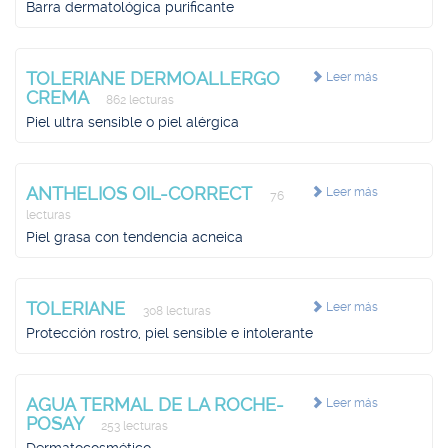
Barra dermatológica purificante
TOLERIANE DERMOALLERGO
Leer más
CREMA
862 lecturas
Piel ultra sensible o piel alérgica
ANTHELIOS OIL-CORRECT
Leer más
76
lecturas
Piel grasa con tendencia acneica
TOLERIANE
Leer más
308 lecturas
Protección rostro, piel sensible e intolerante
AGUA TERMAL DE LA ROCHE-
Leer más
POSAY
253 lecturas