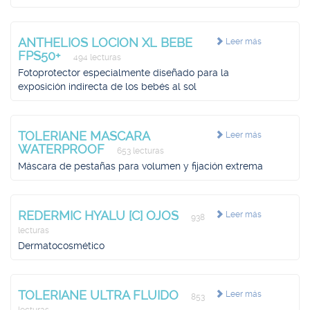
ANTHELIOS LOCION XL BEBE
Leer más
FPS50+
494 lecturas
Fotoprotector especialmente diseñado para la
exposición indirecta de los bebés al sol
TOLERIANE MASCARA
Leer más
WATERPROOF
653 lecturas
Máscara de pestañas para volumen y fijación extrema
REDERMIC HYALU [C] OJOS
Leer más
938
lecturas
Dermatocosmético
TOLERIANE ULTRA FLUIDO
Leer más
853