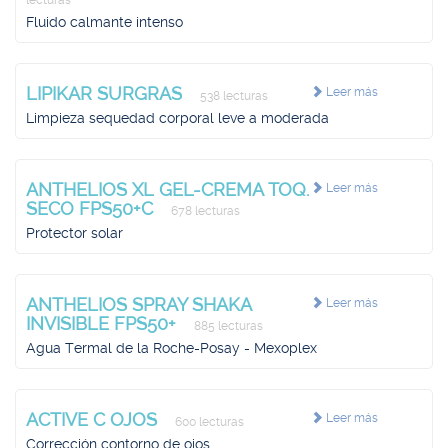
lecturas
Fluido calmante intenso
LIPIKAR SURGRAS
Leer más
538 lecturas
Limpieza sequedad corporal leve a moderada
ANTHELIOS XL GEL-CREMA TOQ.
Leer más
SECO FPS50+C
678 lecturas
Protector solar
ANTHELIOS SPRAY SHAKA
Leer más
INVISIBLE FPS50+
885 lecturas
Agua Termal de la Roche-Posay - Mexoplex
ACTIVE C OJOS
Leer más
600 lecturas
Corrección contorno de ojos