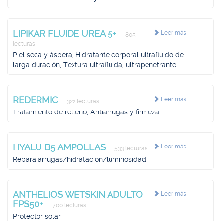
LIPIKAR FLUIDE UREA 5+
Leer más
805
lecturas
Piel seca y áspera, Hidratante corporal ultrafluido de
larga duración, Textura ultrafluida, ultrapenetrante
REDERMIC
Leer más
322 lecturas
Tratamiento de relleno, Antiarrugas y firmeza
HYALU B5 AMPOLLAS
Leer más
533 lecturas
Repara arrugas/hidratación/luminosidad
ANTHELIOS WETSKIN ADULTO
Leer más
FPS50+
700 lecturas
Protector solar