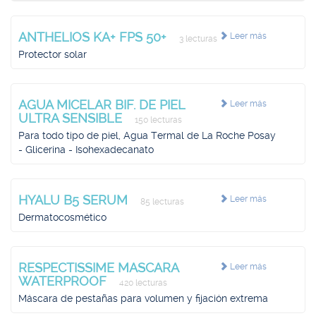
ANTHELIOS KA+ FPS 50+
Leer más
3 lecturas
Protector solar
AGUA MICELAR BIF. DE PIEL
Leer más
ULTRA SENSIBLE
150 lecturas
Para todo tipo de piel, Agua Termal de La Roche Posay
- Glicerina - Isohexadecanato
HYALU B5 SERUM
Leer más
85 lecturas
Dermatocosmético
RESPECTISSIME MASCARA
Leer más
WATERPROOF
420 lecturas
Máscara de pestañas para volumen y fijación extrema