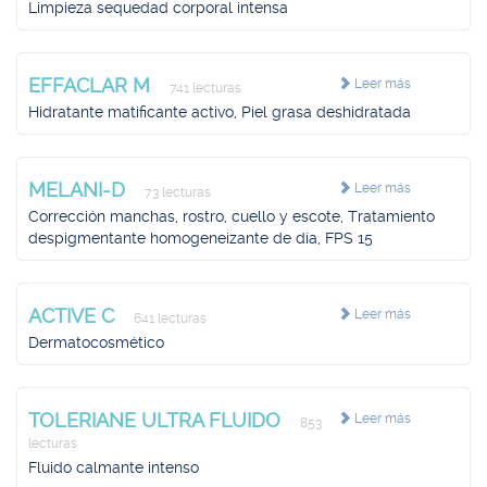
Limpieza sequedad corporal intensa
EFFACLAR M
Leer más
741 lecturas
Hidratante matificante activo, Piel grasa deshidratada
MELANI-D
Leer más
73 lecturas
Corrección manchas, rostro, cuello y escote, Tratamiento
despigmentante homogeneizante de día, FPS 15
ACTIVE C
Leer más
641 lecturas
Dermatocosmético
TOLERIANE ULTRA FLUIDO
Leer más
853
lecturas
Fluido calmante intenso