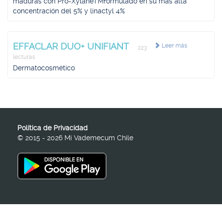
maduras con Pro-XylaneTMformulado en su más alta
concentración del 5% y linactyl 4%
EFFACLAR DUO+ UNIFIANT
Leer más
223
lecturas
Dermatocosmético
Política de Privacidad
© 2015 - 2026 Mi Vademecum Chile