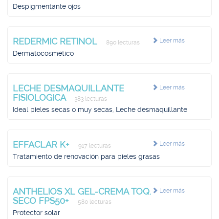
Despigmentante ojos
REDERMIC RETINOL
Leer más
890 lecturas
Dermatocosmético
LECHE DESMAQUILLANTE
Leer más
FISIOLOGICA
383 lecturas
Ideal pieles secas o muy secas, Leche desmaquillante
EFFACLAR K+
Leer más
917 lecturas
Tratamiento de renovación para pieles grasas
ANTHELIOS XL GEL-CREMA TOQ.
Leer más
SECO FPS50+
580 lecturas
Protector solar