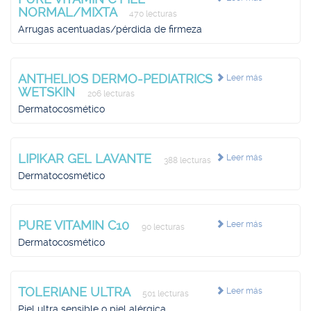
NORMAL/MIXTA
470 lecturas
Arrugas acentuadas/pérdida de firmeza
ANTHELIOS DERMO-PEDIATRICS
Leer más
WETSKIN
206 lecturas
Dermatocosmético
LIPIKAR GEL LAVANTE
Leer más
388 lecturas
Dermatocosmético
PURE VITAMIN C10
Leer más
90 lecturas
Dermatocosmético
TOLERIANE ULTRA
Leer más
501 lecturas
Piel ultra sensible o piel alérgica