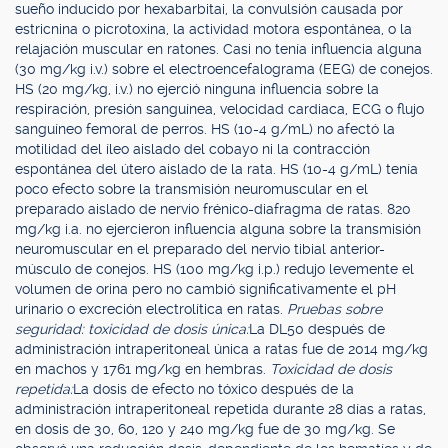
sueño inducido por hexabarbitai, la convulsión causada por
estricnina o picrotoxina, la actividad motora espontánea, o la
relajación muscular en ratones. Casi no tenía influencia alguna
(30 mg/kg i.v.) sobre el electroencefalograma (EEG) de conejos.
HS (20 mg/kg, i.v.) no ejerció ninguna influencia sobre la
respiración, presión sanguínea, velocidad cardiaca, ECG o flujo
sanguíneo femoral de perros. HS (10-4 g/mL) no afectó la
motilidad del íleo aislado del cobayo ni la contracción
espontánea del útero aislado de la rata. HS (10-4 g/mL) tenía
poco efecto sobre la transmisión neuromuscular en el
preparado aislado de nervio frénico-diafragma de ratas. 820
mg/kg i.a. no ejercieron influencia alguna sobre la transmisión
neuromuscular en el preparado del nervio tibial anterior-
músculo de conejos. HS (100 mg/kg i.p.) redujo levemente el
volumen de orina pero no cambió significativamente el pH
urinario o excreción electrolítica en ratas.
Pruebas sobre
seguridad: toxicidad de dosis única:
La DL50 después de
administración intraperitoneal única a ratas fue de 2014 mg/kg
en machos y 1761 mg/kg en hembras.
Toxicidad de dosis
repetida:
La dosis de efecto no tóxico después de la
administración intraperitoneal repetida durante 28 días a ratas,
en dosis de 30, 60, 120 y 240 mg/kg fue de 30 mg/kg. Se