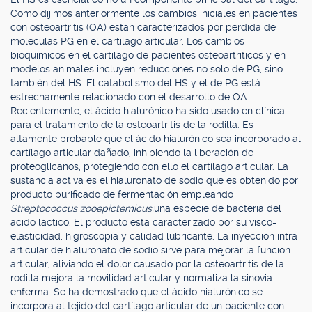
Como dijimos anteriormente los cambios iniciales en pacientes
con osteoartritis (OA) están caracterizados por pérdida de
moléculas PG en el cartílago articular. Los cambios
bioquímicos en el cartílago de pacientes osteoartriticos y en
modelos animales incluyen reducciones no solo de PG, sino
también del HS. El catabolismo del HS y el de PG está
estrechamente relacionado con el desarrollo de OA.
Recientemente, el ácido hialurónico ha sido usado en clínica
para el tratamiento de la osteoartritis de la rodilla. Es
altamente probable que el ácido hialurónico sea incorporado al
cartílago articular dañado, inhibiendo la liberación de
proteoglicanos, protegiendo con ello el cartílago articular. La
sustancia activa es el hialuronato de sodio que es obtenido por
producto purificado de fermentación empleando
Streptococcus zooepictemicus,
una especie de bacteria del
ácido láctico. El producto está caracterizado por su visco-
elasticidad, hígroscopía y calidad lubricante. La inyección intra-
articular de hialuronato de sodio sirve para mejorar la función
articular, aliviando el dolor causado por la osteoartritis de la
rodilla mejora la movilidad articular y normaliza la sinovia
enferma. Se ha demostrado que el ácido hialurónico se
incorpora al tejido del cartílago articular de un paciente con