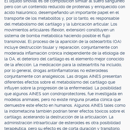
El líquido sinovial es de composición similar al suero sanguíneo
pero con un contenido reducido de proteínas y enriquecido con
ácido hialurónico, desempeñando un importante papel en el
transporte de los metabolitos y, por lo tanto, es responsable
del metabolismo del cartílago y la lubricación articular. Los
movimientos articulares (flexión, extensión) constituyen un
sistema de bomba metabólica haciendo posible el flujo
transinovial. El proceso de la aparición de la osteoartritis (OA)
incluye destrucción tisular y reparación, conjuntamente con
moderada inflamación crónica independiente de la etiología de
la OA, el deterioro del cartílago es el elemento mejor conocido
de la afección. La medicación para la osteoartritis ha incluido,
por lo general, drogas antiinflamatorias no esteroideas
conjuntamente con analgésicos. Las drogas AINES presentan
diferentes efectos sobre el metabolismo del cartílago que
influyen sobre la progresión de la enfermedad. La posibilidad
que algunos AINES son condroprotectores, fue investigada en
modelos animales, pero no existe ninguna prueba clínica que
demuestre este efecto en humanos. Algunos AINES tales como
la indometacina también podrían tener efectos tóxicos sobre el
cartílago, acelerando la destrucción de la articulación. La
administración intraarticular de esteroides es otra posibilidad
terapéutica, pero su efecto es de corta duración y transitorio,