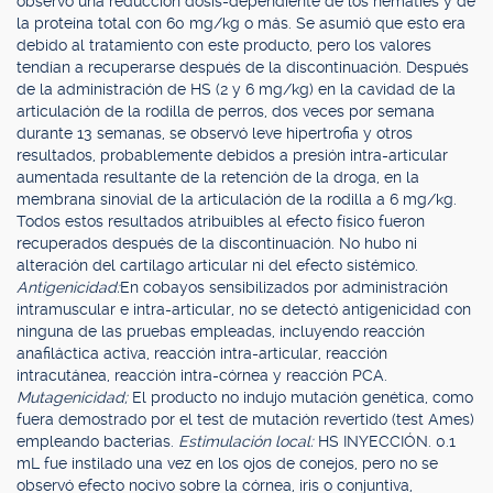
observó una reducción dosis-dependiente de los hematíes y de
la proteína total con 60 mg/kg o más. Se asumió que esto era
debido al tratamiento con este producto, pero los valores
tendían a recuperarse después de la discontinuación. Después
de la administración de HS (2 y 6 mg/kg) en la cavidad de la
articulación de la rodilla de perros, dos veces por semana
durante 13 semanas, se observó leve hipertrofia y otros
resultados, probablemente debidos a presión intra-articular
aumentada resultante de la retención de la droga, en la
membrana sinovial de la articulación de la rodilla a 6 mg/kg.
Todos estos resultados atribuibles al efecto físico fueron
recuperados después de la discontinuación. No hubo ni
alteración del cartílago articular ni del efecto sistémico.
Antigenicidad:
En cobayos sensibilizados por administración
intramuscular e intra-articular, no se detectó antigenicidad con
ninguna de las pruebas empleadas, incluyendo reacción
anafiláctica activa, reacción intra-articular, reacción
intracutánea, reacción intra-córnea y reacción PCA.
Mutagenicidad;
El producto no indujo mutación genética, como
fuera demostrado por el test de mutación revertido (test Ames)
empleando bacterias.
Estimulación local:
HS INYECCIÓN. 0.1
mL fue instilado una vez en los ojos de conejos, pero no se
observó efecto nocivo sobre la córnea, iris o conjuntiva,