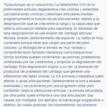
Fisiopatología de la osteoartritis:
La osteoartritis (OA) es la
enfermedad articular degenerativa más costosa y extendida.
Las alteraciones crónicas y dolorosas articulares impiden
progresivamente la función de las articulaciones, debido a la
desproporción que se crea entre la carga y la capacidad que
tiene la articulación dañada para soportarla. El resultado de
esta desproporción es una erosión del cartílago articular
(fibrosis, erosión, estrechamiento del espacio). La rodilla es muy
vulnerable porque tiene que cargar una parte del peso
corporal. La etiología de la artrosis es muy variada y
comprende tanto factores mecánicos como bioquímicos.
Dichos factores pueden incrementar las enzimas proteolíticas
sintetizadas por los condrocitos y propiciar la degradación del
cartílago. Esta degradación origina, a su vez, la liberación de
productos de proteólisis del cartílago que generan una
inflamación del tejido sinovial. La OA primarla o idiopática suele
afectar a varias articulaciones. Generalmente ocurre a edades
avanzadas y se caracteriza por una progresión lenta, pero
constante, hasta la destrucción articular. La artrosis secundarla,
por otra parte, suele limitarse a una sola articulación. Sus
causas son múltiples: por ejemplo, la sobrecarga ocupacional o
atlética, las malas posturas, los traumatismos, los procesos