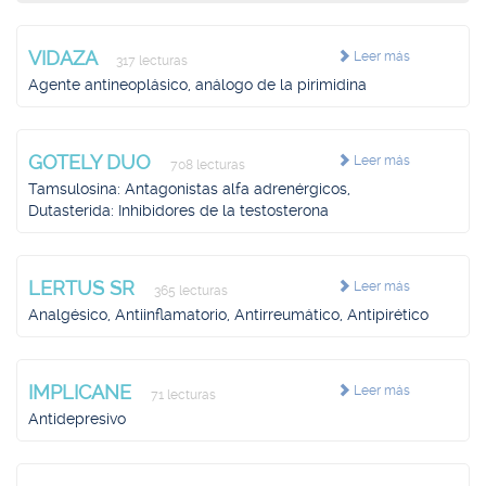
VIDAZA
Leer más
317 lecturas
Agente antineoplásico, análogo de la pirimidina
GOTELY DUO
Leer más
708 lecturas
Tamsulosina: Antagonistas alfa adrenérgicos,
Dutasterida: Inhibidores de la testosterona
LERTUS SR
Leer más
365 lecturas
Analgésico, Antiinflamatorio, Antirreumático, Antipirético
IMPLICANE
Leer más
71 lecturas
Antidepresivo