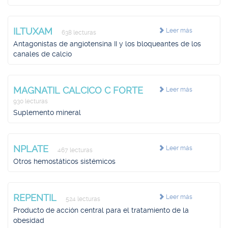
ILTUXAM
Leer más
638 lecturas
Antagonistas de angiotensina II y los bloqueantes de los
canales de calcio
MAGNATIL CALCICO C FORTE
Leer más
930 lecturas
Suplemento mineral
NPLATE
Leer más
467 lecturas
Otros hemostáticos sistémicos
REPENTIL
Leer más
524 lecturas
Producto de acción central para el tratamiento de la
obesidad