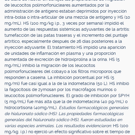
de leucocitos polimorfonúcleares aumentados por la
administración de antígeno estaban deprimidos por inyección
intra-bolsa o intra-articular de una mezcla de antígeno y HS (10
mg/mL). HS (100 mg/kg i.p., 3 veces por semana) impidió el
aumento de las respuestas sistémicas adyuvantes de la artritis:
tumefacción de las patas traseras y el incremento del puntaje
artrítico, especialmente después de 26 días posteriores a la
inyección adyuvante. El tratamiento HS impidió una aparición
de unidades de inflamación en plasma y una proporción
aumentada de excreción de hidroxiprolina a la orina. HS (5
mg/mL) inhibió la migración de los leucocitos
polimorfonucleares del cobayo a los filtros microporos que
responden a caseína. La inhibición porcentual por HS (5
mg/ml) fue casi igual a la de la indometacina (50 L). HS inhibió
la fagocitosis de zymosan por los macrófagos murinos o
leucocitos polimorfonucleares. El grado de inhibición por SPYH
(5 mg/mL) fue más alta que la de indometacina (40 pg/mL) o
hidrocortisona (40mg/mL).
Estudios farmacológicos generales
de hialuronato sódico (HS): Las propiedades farmacológicas
generales del hialuronato sódico (HS), fueron estudiadas en
varias especies animales. Los resultados evidenciaron:
HS (100
mg/kg. i.p.) no ejerció un efecto significativo sobre el tiempo de