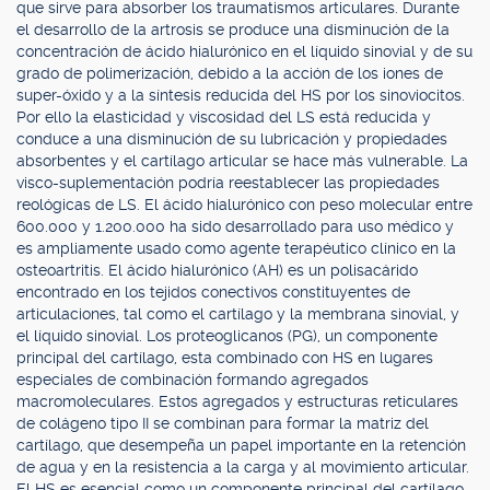
que sirve para absorber los traumatismos articulares. Durante
el desarrollo de la artrosis se produce una disminución de la
concentración de ácido hialurónico en el líquido sinovial y de su
grado de polimerización, debido a la acción de los iones de
super-óxido y a la síntesis reducida del HS por los sinoviocitos.
Por ello la elasticidad y viscosidad del LS está reducida y
conduce a una disminución de su lubricación y propiedades
absorbentes y el cartílago articular se hace más vulnerable. La
visco-suplementación podría reestablecer las propiedades
reológicas de LS. El ácido hialurónico con peso molecular entre
600.000 y 1.200.000 ha sido desarrollado para uso médico y
es ampliamente usado como agente terapéutico clínico en la
osteoartritis. El ácido hialurónico (AH) es un polisacárido
encontrado en los tejidos conectivos constituyentes de
articulaciones, tal como el cartílago y la membrana sinovial, y
el líquido sinovial. Los proteoglicanos (PG), un componente
principal del cartílago, esta combinado con HS en lugares
especiales de combinación formando agregados
macromoleculares. Estos agregados y estructuras reticulares
de colágeno tipo II se combinan para formar la matriz del
cartílago, que desempeña un papel importante en la retención
de agua y en la resistencia a la carga y al movimiento articular.
El HS es esencial como un componente principal del cartílago.