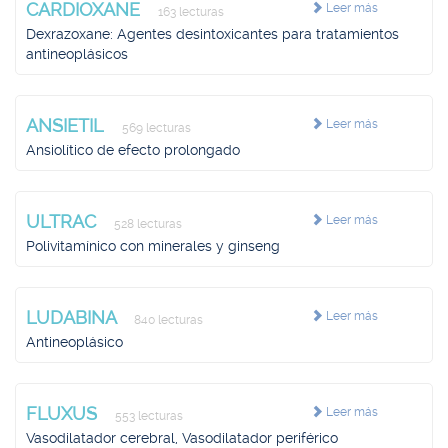
CARDIOXANE
Leer más
163 lecturas
Dexrazoxane: Agentes desintoxicantes para tratamientos
antineoplásicos
ANSIETIL
Leer más
569 lecturas
Ansiolítico de efecto prolongado
ULTRAC
Leer más
528 lecturas
Polivitamínico con minerales y ginseng
LUDABINA
Leer más
840 lecturas
Antineoplásico
FLUXUS
Leer más
553 lecturas
Vasodilatador cerebral, Vasodilatador periférico