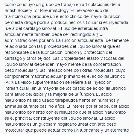
como concluyó un grupo de trabajo en articulaciones de la
British Society for Rheumatology. El hexacetonido de
triamcinolona produce un efecto clínico de mayor duración,
pero esta droga podría producir necrosis tisular si es inyectada
fuera del cartílago sinovial. El uso de esteroides intra-
articularmente también debe ser restringido a 3-4
administraciones por año. La función articular está fuertemente
relacionada con las propiedades del líquido sinovial que es
responsable de la lubricación, presión y protección del
cartílago y otros tejidos. Las propiedades elasto-viscosas del
líquido sinovial dependen mayormente de la concentración,
peso molecular y las interacciones con otras moléculas, cuyo
componente macromolecular primario es el ácido hialurónico
(AH). La visco-suplementación se refiere a la inyección
intraarticular (en la mayoría de los casos) de ácido hialurónico
para alivio del dolor y la mejoría de la función. El ácido
hialurónico ha sido usado terapéuticamente en humanos y
animales durante casi 30 años. El interés por el papel del ácido
hialurónico comenzó con el resultado que el ácido hialurónico
es el principal constituyente del líquido sinovial. El ácido
hialurónico es un glicosaminoglicano lineal con alto peso
molecular que puede actuar como un lubricante y un elemento