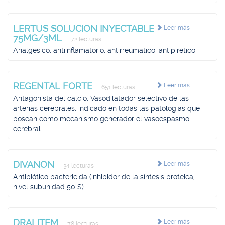
LERTUS SOLUCION INYECTABLE
Leer más
75MG/3ML
72 lecturas
Analgésico, antiinflamatorio, antirreumático, antipirético
REGENTAL FORTE
Leer más
651 lecturas
Antagonista del calcio, Vasodilatador selectivo de las
arterias cerebrales, indicado en todas las patologías que
posean como mecanismo generador el vasoespasmo
cerebral
DIVANON
Leer más
34 lecturas
Antibiótico bactericida (inhibidor de la síntesis proteica,
nivel subunidad 50 S)
DRALITEM
Leer más
78 lecturas