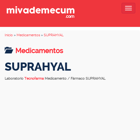
Togg
navig
Inicio
»
Medicamentos
»
SUPRAHYAL
Medicamentos
SUPRAHYAL
Laboratorio
Tecnofarma
Medicamento / Fármaco SUPRAHYAL