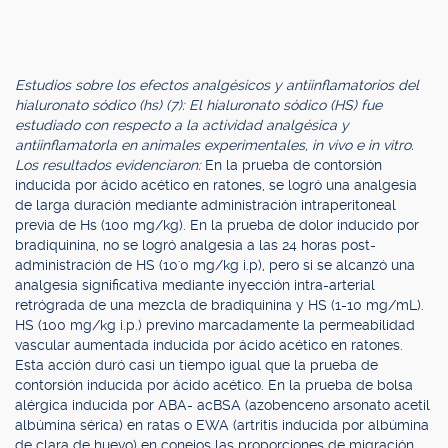
Estudios sobre los efectos analgésicos y antiinflamatorios del
hialuronato sódico (hs) (7): El hialuronato sódico (HS) fue
estudiado con respecto a la actividad analgésica y
antiinflamatorla en animales experimentales, in vivo e in vitro.
Los resultados evidenciaron:
En la prueba de contorsión
inducida por ácido acético en ratones, se logró una analgesia
de larga duración mediante administración intraperitoneal
previa de Hs (100 mg/kg). En la prueba de dolor inducido por
bradiquinina, no se logró analgesia a las 24 horas post-
administración de HS (10'0 mg/kg i.p), pero si se alcanzó una
analgesia significativa mediante inyección intra-arterial
retrógrada de una mezcla de bradiquinina y HS (1-10 mg/mL).
HS (100 mg/kg i.p.) previno marcadamente la permeabilidad
vascular aumentada inducida por ácido acético en ratones.
Esta acción duró casi un tiempo igual que la prueba de
contorsión inducida por ácido acético. En la prueba de bolsa
alérgica inducida por ABA- acBSA (azobenceno arsonato acetil
albúmina sérica) en ratas o EWA (artritis inducida por albúmina
de clara de huevo) en conejos las proporciones de migración