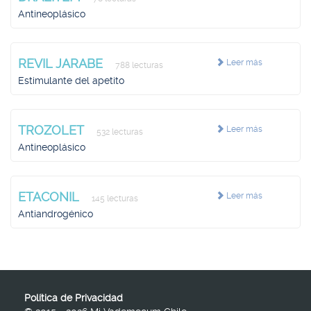
Antineoplásico
REVIL JARABE
Leer más
788 lecturas
Estimulante del apetito
TROZOLET
Leer más
532 lecturas
Antineoplásico
ETACONIL
Leer más
145 lecturas
Antiandrogénico
Política de Privacidad