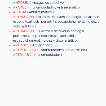
ANPOSEL
( Analgésico selectivo )
ARAVA
( Inmunomodulador, Antirreumático )
ARGIUM
( Antirreumático )
ARTHROZEEL
( Artrosis de diversa etiología, poliartrosis,
espondiloartrosis, periartritis escapulohumeral, rigidez y
dolor artrítico )
ARTHROZEEL T
( Artrosis de diversa etiología,
poliartrosis, espondiloartrosis, periartritis
escapulohumeral, rigidez y dolor artrítico )
ARTRIDOL
( Antiartrítico )
ARTRIDOL DUO
( Antirreumático, Antiartrósico )
ARTRILAB
( Inmunomodulador )