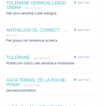
TOLERIANE DERMOALLERGO
Leer más
CREMA
862 lecturas
Piel ultra sensible o piel alérgica
ANTHELIOS OIL-CORRECT
Leer más
76
lecturas
Piel grasa con tendencia acneica
TOLERIANE
Leer más
308 lecturas
Protección rostro, piel sensible e intolerante
AGUA TERMAL DE LA ROCHE-
Leer más
POSAY
253 lecturas
Dermatocosmético