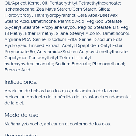
Oil/Apricot Kernel Oil; Pentaerythityl Tetraethylhexanoate;
Isohexadecane; Zea Mays Starch/Corn Starch, Silica;
Hidroxypropyl Tetrahydropyrantriol; Cera Alba/Beeswax;
Stearic Acid; Dimethicone; Palmitic Acid; Peg-100 Stearate;
Glyceryl Stearate; Propylene Glycol; Peg-20 Stearate; Bis-Peg-
18 Methyl Ether Dimethyl Silane; Stearyl Alcohol; Dimethiconol;
Arginine PCA; Serine; Disodium Edta; Serine; Disodium Edta;
Hydrolyzed Linseed Extract; Acetyl Dipeptide-1 Cetyl Ester;
Polysorbate 80; Acrylamide/Sodium Acryloyldimethyltaurate
Copolymer; Pentaerythrityl Tetra-di-t-butyl
hydroxyhydrocinnamate; Sodium Benzoate; Phenoxyethanol;
Benzoic Acid.
Indicaciones.
Aparición de bolsas bajo los ojos, relajamiento de la zona
periocular, producto de la pérdida de la sustancia fundamental
de la piel.
Modo de uso.
Mañana y/o noche, aplicar en el contorno de los ojos.
Presentación.