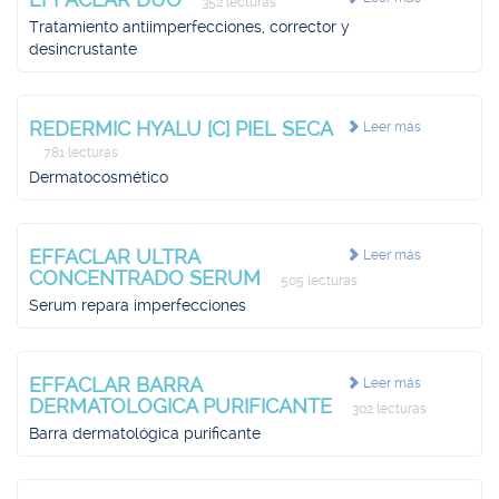
352 lecturas
Tratamiento antiimperfecciones, corrector y
desincrustante
REDERMIC HYALU [C] PIEL SECA
Leer más
781 lecturas
Dermatocosmético
EFFACLAR ULTRA
Leer más
CONCENTRADO SERUM
505 lecturas
Serum repara imperfecciones
EFFACLAR BARRA
Leer más
DERMATOLOGICA PURIFICANTE
302 lecturas
Barra dermatológica purificante