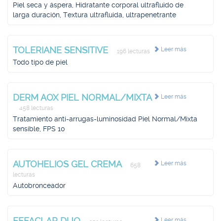
Piel seca y áspera, Hidratante corporal ultrafluido de
larga duración, Textura ultrafluida, ultrapenetrante
TOLERIANE SENSITIVE
Leer más
196 lecturas
Todo tipo de piel
DERM AOX PIEL NORMAL/MIXTA
Leer más
458 lecturas
Tratamiento anti-arrugas-luminosidad Piel Normal/Mixta
sensible, FPS 10
AUTOHELIOS GEL CREMA
Leer más
658
lecturas
Autobronceador
EFFACLAR DUO
Leer más