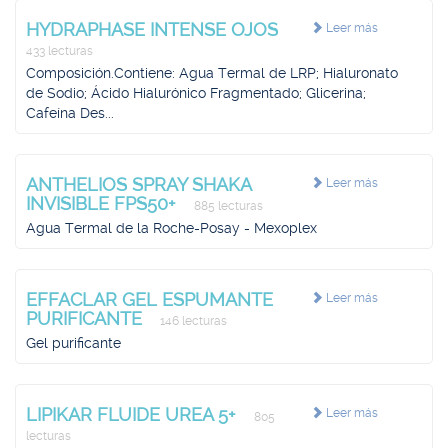
HYDRAPHASE INTENSE OJOS
Leer más
433 lecturas
Composición.Contiene: Agua Termal de LRP; Hialuronato
de Sodio; Ácido Hialurónico Fragmentado; Glicerina;
Cafeína Des...
ANTHELIOS SPRAY SHAKA
Leer más
INVISIBLE FPS50+
885 lecturas
Agua Termal de la Roche-Posay - Mexoplex
EFFACLAR GEL ESPUMANTE
Leer más
PURIFICANTE
146 lecturas
Gel purificante
LIPIKAR FLUIDE UREA 5+
Leer más
805
lecturas