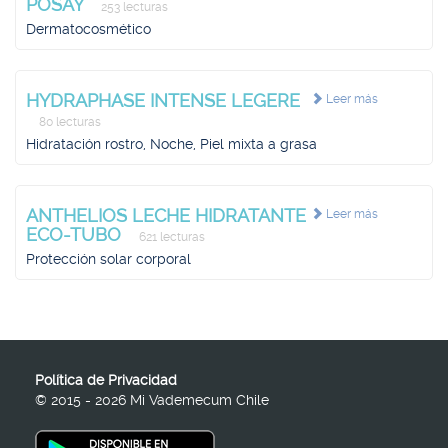
POSAY
253 lecturas
Dermatocosmético
HYDRAPHASE INTENSE LEGERE
Leer más
80 lecturas
Hidratación rostro, Noche, Piel mixta a grasa
ANTHELIOS LECHE HIDRATANTE
Leer más
ECO-TUBO
621 lecturas
Protección solar corporal
Política de Privacidad
© 2015 - 2026 Mi Vademecum Chile