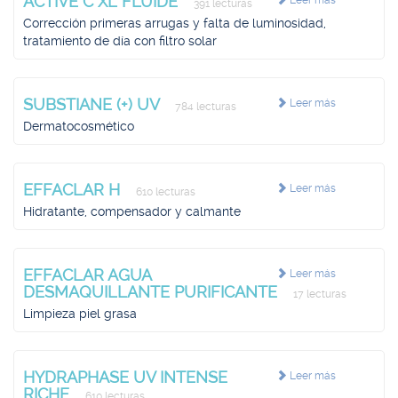
ACTIVE C XL FLUIDE
Leer más
391 lecturas
Corrección primeras arrugas y falta de luminosidad,
tratamiento de día con filtro solar
SUBSTIANE (+) UV
Leer más
784 lecturas
Dermatocosmético
EFFACLAR H
Leer más
610 lecturas
Hidratante, compensador y calmante
EFFACLAR AGUA
Leer más
DESMAQUILLANTE PURIFICANTE
17 lecturas
Limpieza piel grasa
HYDRAPHASE UV INTENSE
Leer más
RICHE
610 lecturas