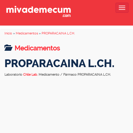
Togg
navig
Inicio
»
Medicamentos
»
PROPARACAINA L.CH.
Medicamentos
PROPARACAINA L.CH.
Laboratorio
Chile Lab.
Medicamento / Fármaco PROPARACAINA L.CH.