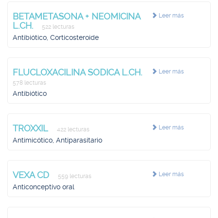
BETAMETASONA + NEOMICINA
Leer más
L.CH.
522 lecturas
Antibiótico, Corticosteroide
FLUCLOXACILINA SODICA L.CH.
Leer más
578 lecturas
Antibiótico
TROXXIL
Leer más
422 lecturas
Antimicótico, Antiparasitario
VEXA CD
Leer más
559 lecturas
Anticonceptivo oral