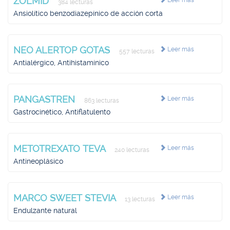
ZOLMID
Leer más
384 lecturas
Ansiolítico benzodiazepínico de acción corta
NEO ALERTOP GOTAS
Leer más
557 lecturas
Antialérgico, Antihistamínico
PANGASTREN
Leer más
863 lecturas
Gastrocinético, Antiflatulento
METOTREXATO TEVA
Leer más
240 lecturas
Antineoplásico
MARCO SWEET STEVIA
Leer más
13 lecturas
Endulzante natural