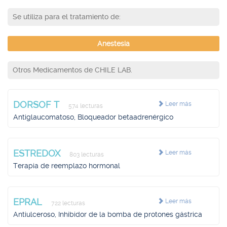
Se utiliza para el tratamiento de:
Anestesia
Otros Medicamentos de CHILE LAB.
DORSOF T
Leer más
574 lecturas
Antiglaucomatoso, Bloqueador betaadrenérgico
ESTREDOX
Leer más
803 lecturas
Terapia de reemplazo hormonal
EPRAL
Leer más
722 lecturas
Antiulceroso, Inhibidor de la bomba de protones gástrica