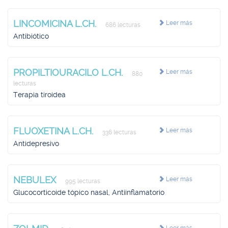
LINCOMICINA L.CH.
Leer más
686 lecturas
Antibiótico
PROPILTIOURACILO L.CH.
Leer más
880
lecturas
Terapia tiroidea
FLUOXETINA L.CH.
Leer más
336 lecturas
Antidepresivo
NEBULEX
Leer más
995 lecturas
Glucocorticoide tópico nasal, Antiinflamatorio