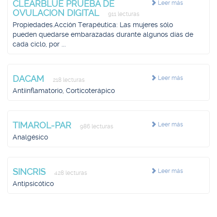
CLEARBLUE PRUEBA DE
Leer más
OVULACION DIGITAL
911 lecturas
Propiedades.Acción Terapéutica: Las mujeres sólo
pueden quedarse embarazadas durante algunos días de
cada ciclo, por ...
DACAM
Leer más
218 lecturas
Antiinflamatorio, Corticoterápico
TIMAROL-PAR
Leer más
986 lecturas
Analgésico
SINCRIS
Leer más
428 lecturas
Antipsicótico