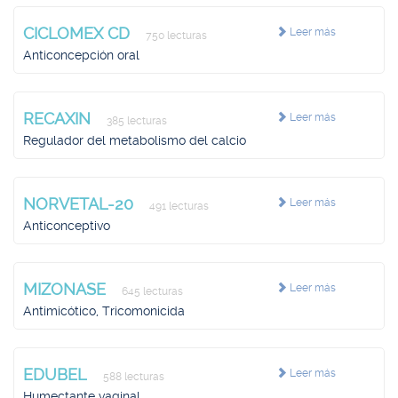
CICLOMEX CD
Leer más
750 lecturas
Anticoncepción oral
RECAXIN
Leer más
385 lecturas
Regulador del metabolismo del calcio
NORVETAL-20
Leer más
491 lecturas
Anticonceptivo
MIZONASE
Leer más
645 lecturas
Antimicótico, Tricomonicida
EDUBEL
Leer más
588 lecturas
Humectante vaginal