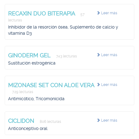
RECAXIN DUO BITERAPIA
Leer más
57
lecturas
Inhibidor de la resorción ósea, Suplemento de calcio y
vitamina D3
GINODERM GEL
Leer más
743 lecturas
Sustitución estrogénica
MIZONASE SET CON ALOE VERA
Leer más
729 lecturas
Antimicótico, Tricomonicida
CICLIDON
Leer más
806 lecturas
Anticonceptivo oral