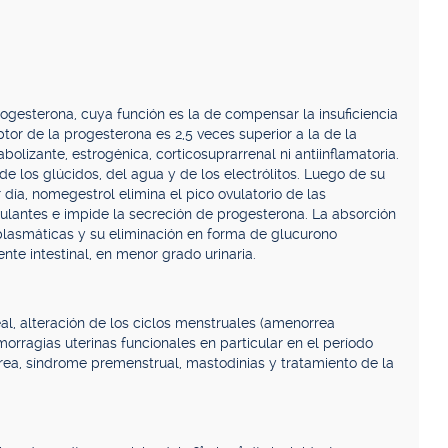
ogesterona, cuya función es la de compensar la insuficiencia
or de la progesterona es 2,5 veces superior a la de la
olizante, estrogénica, corticosuprarrenal ni antiinflamatoria.
e los glúcidos, del agua y de los electrólitos. Luego de su
 día, nomegestrol elimina el pico ovulatorio de las
culantes e impide la secreción de progesterona. La absorción
 plasmáticas y su eliminación en forma de glucurono
e intestinal, en menor grado urinaria.
eal, alteración de los ciclos menstruales (amenorrea
ragias uterinas funcionales en particular en el período
rea, síndrome premenstrual, mastodinias y tratamiento de la