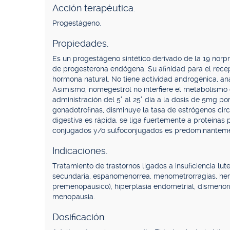
Acción terapéutica.
Progestágeno.
Propiedades.
Es un progestágeno sintético derivado de la 19 norpr
de progesterona endógena. Su afinidad para el recept
hormona natural. No tiene actividad androgénica, anab
Asimismo, nomegestrol no interfiere el metabolismo d
administración del 5° al 25° día a la dosis de 5mg por
gonadotrofinas, disminuye la tasa de estrógenos cir
digestiva es rápida, se liga fuertemente a proteínas
conjugados y/o sulfoconjugados es predominantement
Indicaciones.
Tratamiento de trastornos ligados a insuficiencia lut
secundaria, espanomenorrea, menometrorragias, hemor
premenopáusico), hiperplasia endometrial, dismenor
menopausia.
Dosificación.