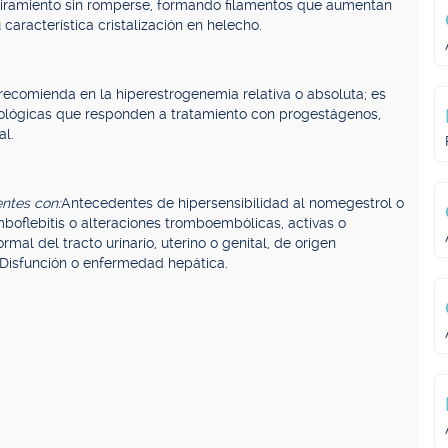
stiramiento sin romperse, formando filamentos que aumentan
característica cristalización en helecho.
 recomienda en la hiperestrogenemia relativa o absoluta; es
cológicas que responden a tratamiento con progestágenos,
al.
ntes con:
Antecedentes de hipersensibilidad al nomegestrol o
boflebitis o alteraciones tromboembólicas, activas o
al del tracto urinario, uterino o genital, de origen
Disfunción o enfermedad hepática.