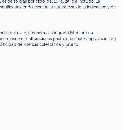
es de 10 días por ciclo: del 16° al 25° día incluido. La
odificadas en función de la naturaleza, de la indicación y de
ones del ciclo, amenorrea, sangrado intercurrente.
o, insomnio, alteraciones gastrointestinales, agravación de
ibilidad de ictericia colestásica y prurito.