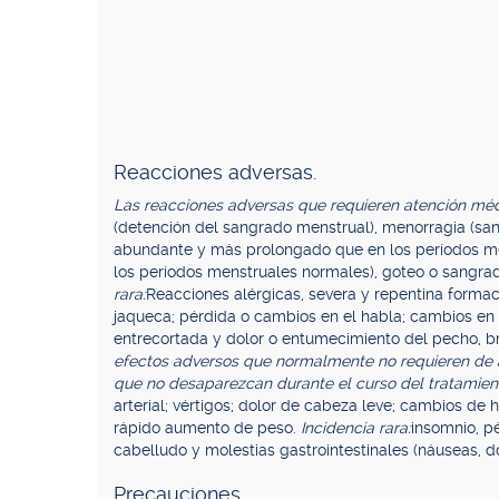
Reacciones adversas.
Las reacciones adversas que requieren atención médi
(detención del sangrado menstrual), menorragia (sa
abundante y más prolongado que en los períodos men
los períodos menstruales normales), goteo o sangrad
rara:
Reacciones alérgicas, severa y repentina formac
jaqueca; pérdida o cambios en el habla; cambios en l
entrecortada y dolor o entumecimiento del pecho, b
efectos adversos que normalmente no requieren de
que no desaparezcan durante el curso del tratamient
arterial; vértigos; dolor de cabeza leve; cambios de h
rápido aumento de peso.
Incidencia rara:
insomnio, pé
cabelludo y molestias gastrointestinales (náuseas, d
Precauciones.