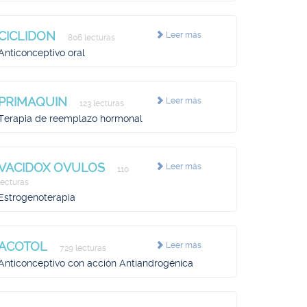
CICLIDON
Leer más
806 lecturas
Anticonceptivo oral
PRIMAQUIN
Leer más
123 lecturas
Terapia de reemplazo hormonal
VACIDOX OVULOS
Leer más
110
lecturas
Estrogenoterapia
ACOTOL
Leer más
729 lecturas
Anticonceptivo con acción Antiandrogénica