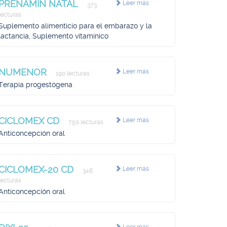
PRENAMIN NATAL
Leer más
373
lecturas
Suplemento alimenticio para el embarazo y la
lactancia, Suplemento vitamínico
NUMENOR
Leer más
190 lecturas
Terapia progestógena
CICLOMEX CD
Leer más
750 lecturas
Anticoncepción oral
CICLOMEX-20 CD
Leer más
346
lecturas
Anticoncepción oral