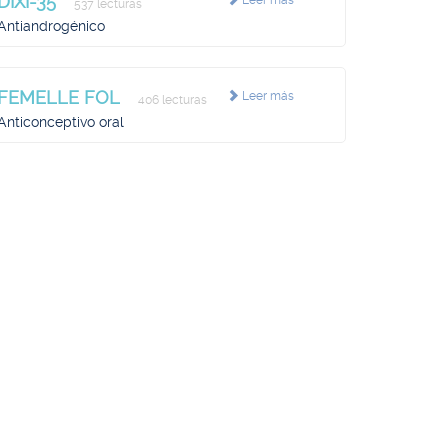
DIXI-35
Leer más
537 lecturas
Antiandrogénico
FEMELLE FOL
Leer más
406 lecturas
Anticonceptivo oral