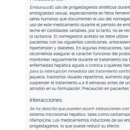
Embarazo:
El uso de progestágenos sintéticos duran
ambigüedad sexual, especialmente en fetos femenin
seres humanos que documenten el uso del nomegestro
uso de este medicamento durante el período de em
leche en cantidades variables, por lo tanto, no se 
la lactancia. El nomegestrol acetato se debe utiliz
pacientes con las siguientes condiciones: anteceden
hipertensión y diabetes. En algunas indicaciones, t
recomienda asegurar el carácter funcional del probl
monitorear regularmente durante el tratamiento los 
enfermedad hepática aguda o crónica o quienes ti
para la interrupción inmediata del tratamiento son:
tr
jaqueca, trastornos visuales repentinos, aumento sig
suspender el tratamiento 4 a 6 semanas antes de un
almidón en su formulación. Precaución en pacientes
Interacciones.
Se ha descrito que pueden ocurrir interacciones con
sistema microsomal hepático, tales como carbamazepin
rifampicina: Los medicamentos inductores de las e
progestágenos, lo que puede reducir su efecto.