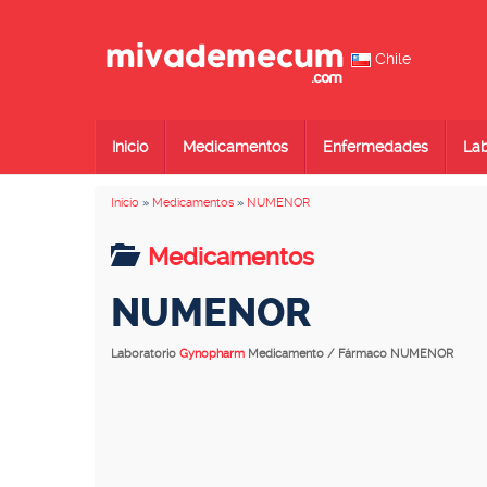
Chile
Inicio
Medicamentos
Enfermedades
Lab
Inicio
»
Medicamentos
»
NUMENOR
Medicamentos
NUMENOR
Laboratorio
Gynopharm
Medicamento / Fármaco NUMENOR