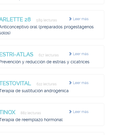
ARLETTE 28
Leer más
589 lecturas
Anticonceptivo oral (preparados progestágenos
solos)
ESTRI-ATLAS
Leer más
617 lecturas
Prevención y reducción de estrías y cicatrices
TESTOVITAL
Leer más
622 lecturas
Terapia de sustitución androgénica
TINOX
Leer más
882 lecturas
Terapia de reemplazo hormonal