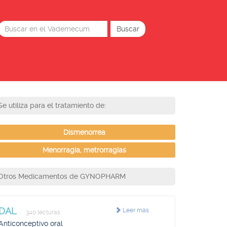
Se utiliza para el tratamiento de:
Dismenorrea
Menorragia, metrorragias
Otros Medicamentos de GYNOPHARM
DAL
Leer más
340 lecturas
Anticonceptivo oral