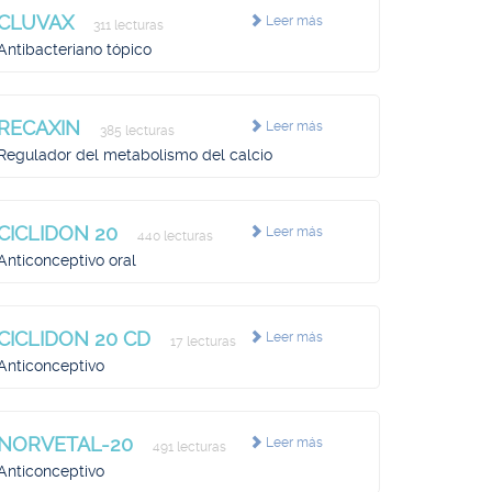
CLUVAX
Leer más
311 lecturas
Antibacteriano tópico
RECAXIN
Leer más
385 lecturas
Regulador del metabolismo del calcio
CICLIDON 20
Leer más
440 lecturas
Anticonceptivo oral
CICLIDON 20 CD
Leer más
17 lecturas
Anticonceptivo
NORVETAL-20
Leer más
491 lecturas
Anticonceptivo