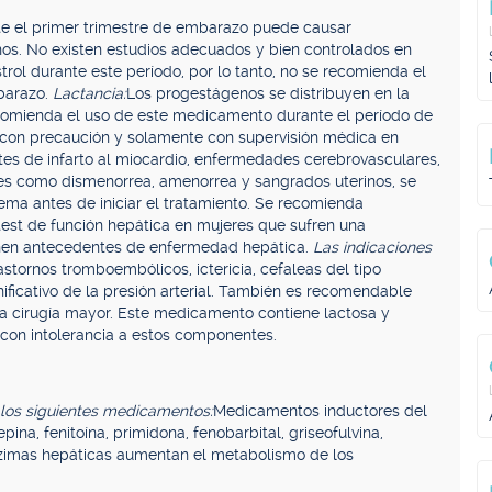
te el primer trimestre de embarazo puede causar
os. No existen estudios adecuados y bien controlados en
l durante este período, por lo tanto, no se recomienda el
barazo.
Lactancia:
Los progestágenos se distribuyen en la
recomienda el uso de este medicamento durante el período de
ar con precaución y solamente con supervisión médica en
tes de infarto al miocardio, enfermedades cerebrovasculares,
ales como dismenorrea, amenorrea y sangrados uterinos, se
ema antes de iniciar el tratamiento. Se recomienda
test de función hepática en mujeres que sufren una
enen antecedentes de enfermedad hepática.
Las indicaciones
astornos tromboembólicos, ictericia, cefaleas del tipo
nificativo de la presión arterial. También es recomendable
a cirugía mayor. Este medicamento contiene lactosa y
 con intolerancia a estos componentes.
 los siguientes medicamentos:
Medicamentos inductores del
a, fenitoína, primidona, fenobarbital, griseofulvina,
nzimas hepáticas aumentan el metabolismo de los