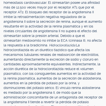
homeostasis cardiovascular. El olmesartán posee una afinidad
más de 12.500 veces mayor por el receptor AT1 que por el
receptor AT2. El bloqueo del receptor de la angiotensina II
inhibe la retroalimentación negativa reguladora de la
angiotensina II sobre la secreción de renina, aunque el aumento
resultante en la actividad de la renina plasmática y en los
niveles circulantes de angiotensina II no supera el efecto del
olmesartán sobre la presión arterial. Debido a que el
olmesartán medoxomilo no inhibe la ECA (cininasa II), no afecta
la respuesta a la bradicinina.
Hidroclorotiazida:
La
hidroclorotiazida es un diurético tiazídico que afecta los
mecanismos tubulares renales de reabsorción de electrólitos,
aumentando directamente la excreción de sodio y cloruro en
cantidades aproximadamente equivalentes. Indirectamente, la
acción diurética de la hidroclorotiazida reduce el volumen
plasmático, con los consiguientes aumentos en la actividad de
la renina plasmática, aumentos de la secreción de aldosterona,
aumentos en la pérdida de potasio por la orina, y
disminuciones del potasio sérico. El vínculo renina aldosterona
es mediado por la angiotensina II, de modo que la
administración concomitante de un antagonista del receptor de
la angiotensina II tiende a revertir la pérdida de potasio