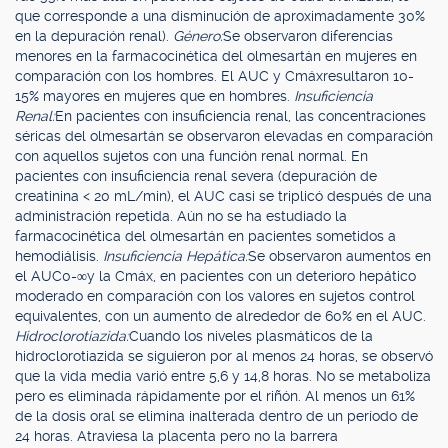
que corresponde a una disminución de aproximadamente 30%
en la depuración renal).
Género:
Se observaron diferencias
menores en la farmacocinética del olmesartán en mujeres en
comparación con los hombres. El AUC y Cmáxresultaron 10-
15% mayores en mujeres que en hombres.
Insuficiencia
Renal:
En pacientes con insuficiencia renal, las concentraciones
séricas del olmesartán se observaron elevadas en comparación
con aquellos sujetos con una función renal normal. En
pacientes con insuficiencia renal severa (depuración de
creatinina < 20 mL/min), el AUC casi se triplicó después de una
administración repetida. Aún no se ha estudiado la
farmacocinética del olmesartán en pacientes sometidos a
hemodiálisis.
Insuficiencia Hepática:
Se observaron aumentos en
el AUC0-∞y la Cmáx, en pacientes con un deterioro hepático
moderado en comparación con los valores en sujetos control
equivalentes, con un aumento de alrededor de 60% en el AUC.
Hidroclorotiazida:
Cuando los niveles plasmáticos de la
hidroclorotiazida se siguieron por al menos 24 horas, se observó
que la vida media varió entre 5,6 y 14,8 horas. No se metaboliza
pero es eliminada rápidamente por el riñón. Al menos un 61%
de la dosis oral se elimina inalterada dentro de un período de
24 horas. Atraviesa la placenta pero no la barrera