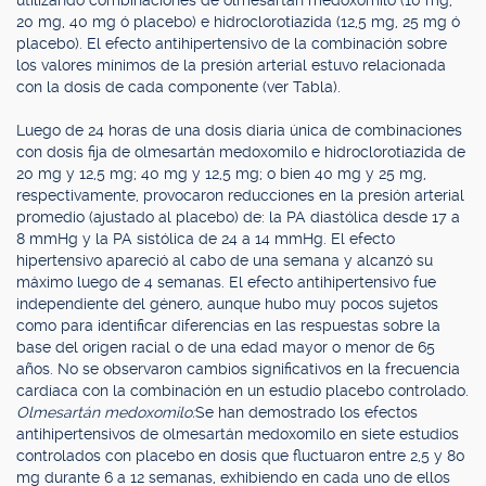
utilizando combinaciones de olmesartán medoxomilo (10 mg,
20 mg, 40 mg ó placebo) e hidroclorotiazida (12,5 mg, 25 mg ó
placebo). El efecto antihipertensivo de la combinación sobre
los valores mínimos de la presión arterial estuvo relacionada
con la dosis de cada componente (ver Tabla).
Luego de 24 horas de una dosis diaria única de combinaciones
con dosis fija de olmesartán medoxomilo e hidroclorotiazida de
20 mg y 12,5 mg; 40 mg y 12,5 mg; o bien 40 mg y 25 mg,
respectivamente, provocaron reducciones en la presión arterial
promedio (ajustado al placebo) de: la PA diastólica desde 17 a
8 mmHg y la PA sistólica de 24 a 14 mmHg. El efecto
hipertensivo apareció al cabo de una semana y alcanzó su
máximo luego de 4 semanas. El efecto antihipertensivo fue
independiente del género, aunque hubo muy pocos sujetos
como para identificar diferencias en las respuestas sobre la
base del origen racial o de una edad mayor o menor de 65
años. No se observaron cambios significativos en la frecuencia
cardíaca con la combinación en un estudio placebo controlado.
Olmesartán medoxomilo:
Se han demostrado los efectos
antihipertensivos de olmesartán medoxomilo en siete estudios
controlados con placebo en dosis que fluctuaron entre 2,5 y 80
mg durante 6 a 12 semanas, exhibiendo en cada uno de ellos