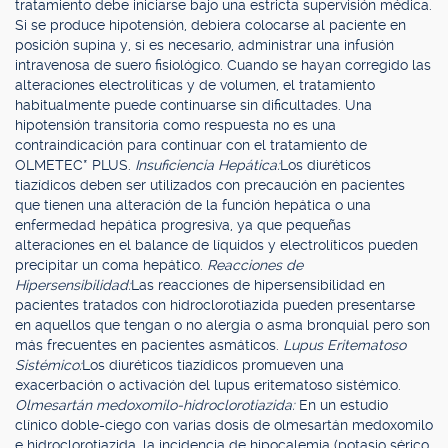
tratamiento debe iniciarse bajo una estricta supervisión médica.
Si se produce hipotensión, debiera colocarse al paciente en
posición supina y, si es necesario, administrar una infusión
intravenosa de suero fisiológico. Cuando se hayan corregido las
alteraciones electrolíticas y de volumen, el tratamiento
habitualmente puede continuarse sin dificultades. Una
hipotensión transitoria como respuesta no es una
contraindicación para continuar con el tratamiento de
OLMETEC* PLUS.
Insuficiencia Hepática:
Los diuréticos
tiazídicos deben ser utilizados con precaución en pacientes
que tienen una alteración de la función hepática o una
enfermedad hepática progresiva, ya que pequeñas
alteraciones en el balance de líquidos y electrolíticos pueden
precipitar un coma hepático.
Reacciones de
Hipersensibilidad:
Las reacciones de hipersensibilidad en
pacientes tratados con hidroclorotiazida pueden presentarse
en aquellos que tengan o no alergia o asma bronquial pero son
más frecuentes en pacientes asmáticos.
Lupus Eritematoso
Sistémico:
Los diuréticos tiazídicos promueven una
exacerbación o activación del lupus eritematoso sistémico.
Olmesartán medoxomilo-hidroclorotiazida:
En un estudio
clínico doble-ciego con varias dosis de olmesartán medoxomilo
e hidroclorotiazida, la incidencia de hipocalemia (potasio sérico