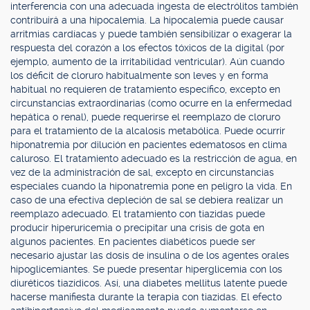
interferencia con una adecuada ingesta de electrólitos también
contribuirá a una hipocalemia. La hipocalemia puede causar
arritmias cardíacas y puede también sensibilizar o exagerar la
respuesta del corazón a los efectos tóxicos de la digital (por
ejemplo, aumento de la irritabilidad ventricular). Aún cuando
los déficit de cloruro habitualmente son leves y en forma
habitual no requieren de tratamiento específico, excepto en
circunstancias extraordinarias (como ocurre en la enfermedad
hepática o renal), puede requerirse el reemplazo de cloruro
para el tratamiento de la alcalosis metabólica. Puede ocurrir
hiponatremia por dilución en pacientes edematosos en clima
caluroso. El tratamiento adecuado es la restricción de agua, en
vez de la administración de sal, excepto en circunstancias
especiales cuando la hiponatremia pone en peligro la vida. En
caso de una efectiva depleción de sal se debiera realizar un
reemplazo adecuado. El tratamiento con tiazidas puede
producir hiperuricemia o precipitar una crisis de gota en
algunos pacientes. En pacientes diabéticos puede ser
necesario ajustar las dosis de insulina o de los agentes orales
hipoglicemiantes. Se puede presentar hiperglicemia con los
diuréticos tiazídicos. Así, una diabetes mellitus latente puede
hacerse manifiesta durante la terapia con tiazidas. El efecto