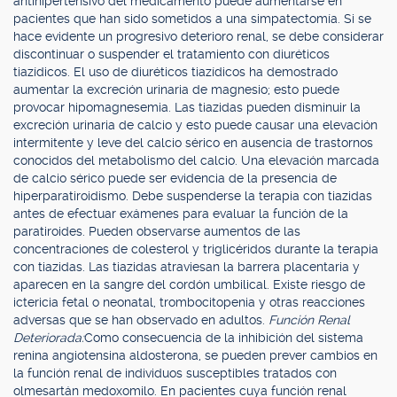
antihipertensivo del medicamento puede aumentarse en
pacientes que han sido sometidos a una simpatectomía. Si se
hace evidente un progresivo deterioro renal, se debe considerar
discontinuar o suspender el tratamiento con diuréticos
tiazídicos. El uso de diuréticos tiazídicos ha demostrado
aumentar la excreción urinaria de magnesio; esto puede
provocar hipomagnesemia. Las tiazidas pueden disminuir la
excreción urinaria de calcio y esto puede causar una elevación
intermitente y leve del calcio sérico en ausencia de trastornos
conocidos del metabolismo del calcio. Una elevación marcada
de calcio sérico puede ser evidencia de la presencia de
hiperparatiroidismo. Debe suspenderse la terapia con tiazidas
antes de efectuar exámenes para evaluar la función de la
paratiroides. Pueden observarse aumentos de las
concentraciones de colesterol y triglicéridos durante la terapia
con tiazidas. Las tiazidas atraviesan la barrera placentaria y
aparecen en la sangre del cordón umbilical. Existe riesgo de
ictericia fetal o neonatal, trombocitopenia y otras reacciones
adversas que se han observado en adultos.
Función Renal
Deteriorada:
Como consecuencia de la inhibición del sistema
renina angiotensina aldosterona, se pueden prever cambios en
la función renal de individuos susceptibles tratados con
olmesartán medoxomilo. En pacientes cuya función renal