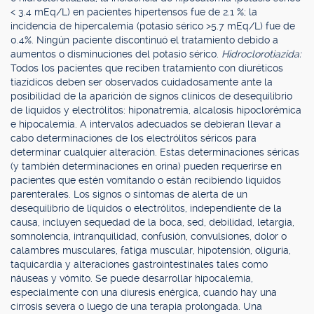
< 3.4 mEq/L) en pacientes hipertensos fue de 2.1 %; la
incidencia de hipercalemia (potasio sérico >5.7 mEq/L) fue de
0.4%. Ningún paciente discontinuó el tratamiento debido a
aumentos o disminuciones del potasio sérico.
Hidroclorotiazida:
Todos los pacientes que reciben tratamiento con diuréticos
tiazídicos deben ser observados cuidadosamente ante la
posibilidad de la aparición de signos clínicos de desequilibrio
de líquidos y electrólitos: hiponatremia, alcalosis hipoclorémica
e hipocalemia. A intervalos adecuados se debieran llevar a
cabo determinaciones de los electrólitos séricos para
determinar cualquier alteración. Estas determinaciones séricas
(y también determinaciones en orina) pueden requerirse en
pacientes que estén vomitando o están recibiendo líquidos
parenterales. Los signos o síntomas de alerta de un
desequilibrio de líquidos o electrólitos, independiente de la
causa, incluyen sequedad de la boca, sed, debilidad, letargia,
somnolencia, intranquilidad, confusión, convulsiones, dolor o
calambres musculares, fatiga muscular, hipotensión, oliguria,
taquicardia y alteraciones gastrointestinales tales como
náuseas y vómito. Se puede desarrollar hipocalemia,
especialmente con una diuresis enérgica, cuando hay una
cirrosis severa o luego de una terapia prolongada. Una