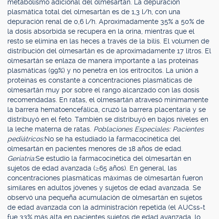
metabolismo adicional del olmesartán. La depuración
plasmática total del olmesartán es de 1,3 l/h, con una
depuración renal de 0,6 l/h. Aproximadamente 35% a 50% de
la dosis absorbida se recupera en la orina, mientras que el
resto se elimina en las heces a través de la bilis. El volumen de
distribución del olmesartán es de aproximadamente 17 litros. El
olmesartán se enlaza de manera importante a las proteínas
plasmáticas (99%) y no penetra en los eritrocitos. La unión a
proteínas es constante a concentraciones plasmáticas de
olmesartán muy por sobre el rango alcanzado con las dosis
recomendadas. En ratas, el olmesartán atravesó mínimamente
la barrera hematoencefálica, cruzó la barrera placentaria y se
distribuyó en el feto. También se distribuyó en bajos niveles en
la leche materna de ratas.
Poblaciones Especiales: Pacientes
pediátricos:
No se ha estudiado la farmacocinética del
olmesartán en pacientes menores de 18 años de edad.
Geriatría:
Se estudio la farmacocinética del olmesartán en
sujetos de edad avanzada (≥65 años). En general, las
concentraciones plasmáticas máximas de olmesartán fueron
similares en adultos jóvenes y sujetos de edad avanzada. Se
observó una pequeña acumulación de olmesartán en sujetos
de edad avanzada con la administración repetida (el AUCss-t
fue 33% más alta en pacientes sujetos de edad avanzada, lo