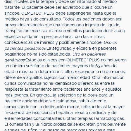
días iniciales de la terapia y debe ser informado al médico
tratante. El paciente debe ser advertido que si ocurre un
síncope, OLMETEC* PLUS debe suspenderse hasta que el
médico haya sido consultado. Todos los pacientes deben ser
prevenidos respecto que una inadecuada ingesta de líquido,
transpiración excesiva, diarrea o vómitos puede conducir a una
excesiva caída en la presión arterial, con las mismas
consecuencias de mareos y posiblemente síncope.
Uso en
pacientes pediátricos:
La seguridad y eficacia en pacientes
pediátricos no ha sido establecida.
Uso en pacientes
geriátricos:
Estudios clínicos con OLMETEC* PLUS no incluyeron
un número suficiente de pacientes mayores de 65 años de
edad o más para determinar si ellos responden o no de manera
diferente a aquellos sujetos con menor edad. Otra información
clínica comunicada no ha identificado diferencias entre la
respuesta al tratamiento entre pacientes ancianos y aquellos
más jóvenes. En general, la selección de la dosis para un
paciente anciano debe ser cuidadosa, habitualmente
comenzando con la dosificación menor, reflejando así la mayor
frecuencia de insuficiencia hepática, renal o cardíaca, y de
enfermedades concomitantes u otras terapias farmacológicas.
El olmesartán y la hidroclorotiazida se excretan principalmente
a través del riñón, y el riesgo de reacciones tóxicas a este