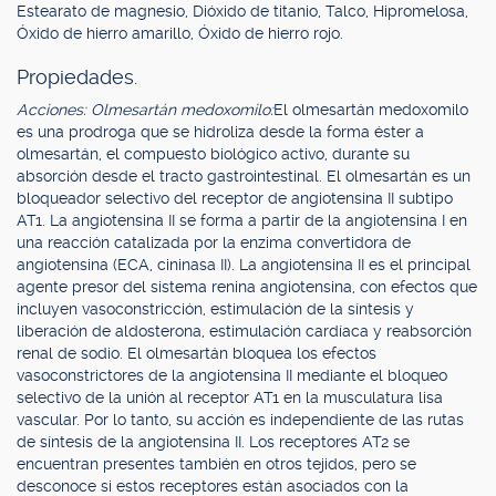
Estearato de magnesio, Dióxido de titanio, Talco, Hipromelosa,
Óxido de hierro amarillo, Óxido de hierro rojo.
Propiedades.
Acciones: Olmesartán medoxomilo:
El olmesartán medoxomilo
es una prodroga que se hidroliza desde la forma éster a
olmesartán, el compuesto biológico activo, durante su
absorción desde el tracto gastrointestinal. El olmesartán es un
bloqueador selectivo del receptor de angiotensina II subtipo
AT1. La angiotensina II se forma a partir de la angiotensina I en
una reacción catalizada por la enzima convertidora de
angiotensina (ECA, cininasa II). La angiotensina II es el principal
agente presor del sistema renina angiotensina, con efectos que
incluyen vasoconstricción, estimulación de la síntesis y
liberación de aldosterona, estimulación cardíaca y reabsorción
renal de sodio. El olmesartán bloquea los efectos
vasoconstrictores de la angiotensina II mediante el bloqueo
selectivo de la unión al receptor AT1 en la musculatura lisa
vascular. Por lo tanto, su acción es independiente de las rutas
de síntesis de la angiotensina II. Los receptores AT2 se
encuentran presentes también en otros tejidos, pero se
desconoce si estos receptores están asociados con la