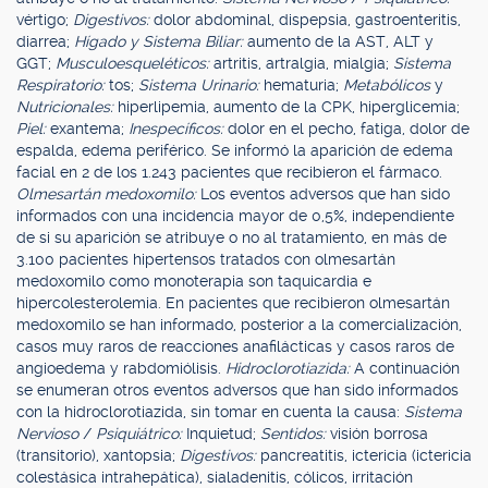
vértigo;
Digestivos:
dolor abdominal, dispepsia, gastroenteritis,
diarrea;
Hígado y Sistema Biliar:
aumento de la AST, ALT y
GGT;
Musculoesqueléticos:
artritis, artralgia, mialgia;
Sistema
Respiratorio:
tos;
Sistema Urinario:
hematuria;
Metabólicos
y
Nutricionales:
hiperlipemia, aumento de la CPK, hiperglicemia;
Piel:
exantema;
Inespecíficos:
dolor en el pecho, fatiga, dolor de
espalda, edema periférico. Se informó la aparición de edema
facial en 2 de los 1.243 pacientes que recibieron el fármaco.
Olmesartán medoxomilo:
Los eventos adversos que han sido
informados con una incidencia mayor de 0,5%, independiente
de si su aparición se atribuye o no al tratamiento, en más de
3.100 pacientes hipertensos tratados con olmesartán
medoxomilo como monoterapia son taquicardia e
hipercolesterolemia. En pacientes que recibieron olmesartán
medoxomilo se han informado, posterior a la comercialización,
casos muy raros de reacciones anafilácticas y casos raros de
angioedema y rabdomiólisis.
Hidroclorotiazida:
A continuación
se enumeran otros eventos adversos que han sido informados
con la hidroclorotiazida, sin tomar en cuenta la causa:
Sistema
Nervioso
/
Psiquiátrico:
Inquietud;
Sentidos:
visión borrosa
(transitorio), xantopsia;
Digestivos:
pancreatitis, ictericia (ictericia
colestásica intrahepática), sialadenitis, cólicos, irritación