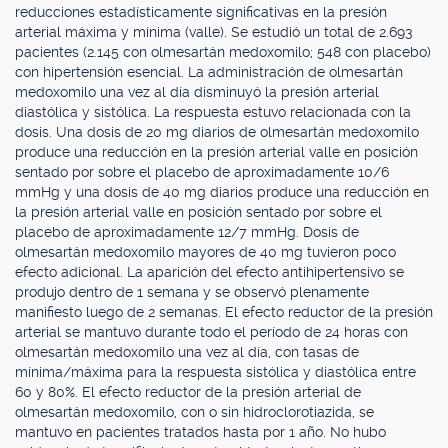
reducciones estadísticamente significativas en la presión
arterial máxima y mínima (valle). Se estudió un total de 2.693
pacientes (2.145 con olmesartán medoxomilo; 548 con placebo)
con hipertensión esencial. La administración de olmesartán
medoxomilo una vez al día disminuyó la presión arterial
diastólica y sistólica. La respuesta estuvo relacionada con la
dosis. Una dosis de 20 mg diarios de olmesartán medoxomilo
produce una reducción en la presión arterial valle en posición
sentado por sobre el placebo de aproximadamente 10/6
mmHg y una dosis de 40 mg diarios produce una reducción en
la presión arterial valle en posición sentado por sobre el
placebo de aproximadamente 12/7 mmHg. Dosis de
olmesartán medoxomilo mayores de 40 mg tuvieron poco
efecto adicional. La aparición del efecto antihipertensivo se
produjo dentro de 1 semana y se observó plenamente
manifiesto luego de 2 semanas. El efecto reductor de la presión
arterial se mantuvo durante todo el período de 24 horas con
olmesartán medoxomilo una vez al día, con tasas de
mínima/máxima para la respuesta sistólica y diastólica entre
60 y 80%. El efecto reductor de la presión arterial de
olmesartán medoxomilo, con o sin hidroclorotiazida, se
mantuvo en pacientes tratados hasta por 1 año. No hubo