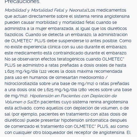
Precauciones.
Morbilidad y Mortalidad Fetal y Neonatal:
Los medicamentos
que actúan directamente sobre el sistema renina angiotensina
pueden causar morbilidad y mortalidad fetal cuando se
administra a la mujer embarazada, al igual que los diuréticos
tiazídicos. Cuando se detecta un embarazo, la administración
de OLMETEC* PLUS debe suspenderse lo antes posible. Como
no existe experiencia clínica con su uso durante el embarazo,
este medicamento está contraindicado durante el embarazo.
No se observaron efectos teratogénicos cuando OLMETEC*
PLUS se administró a ratas preñadas a dosis orales de hasta
1.625 mg/kg/día (122 veces la dosis máxima recomendada
para uso en humanos de olmesartán medoxomilo /
hidroclorotiazida sobre una base de mg/m2) o ratas preñadas
a una dosis oral de 1.625 mg/kg/día (280 veces sobre una base
de mg/m2).
Hipotensión en Pacientes con Depleción de
Volumen o Sal:
En pacientes cuyo sistema renina angiotensina
está activado, como aquellos con depleción de volumen, o de
sal (por ejemplo, pacientes en tratamiento con altas dosis de
diuréticos) puede presentar hipotensión sintomática después
de comenzado el tratamiento con OLMETEC* PLUS, así como
con cualquier otro bloqueador del receptor de angiotensina. El