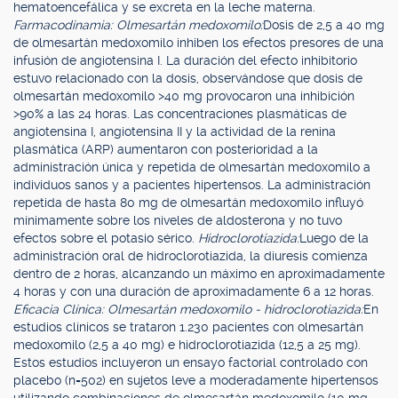
hematoencefálica y se excreta en la leche materna.
Farmacodinamia: Olmesartán medoxomilo:
Dosis de 2,5 a 40 mg
de olmesartán medoxomilo inhiben los efectos presores de una
infusión de angiotensina I. La duración del efecto inhibitorio
estuvo relacionado con la dosis, observándose que dosis de
olmesartán medoxomilo >40 mg provocaron una inhibición
>90% a las 24 horas. Las concentraciones plasmáticas de
angiotensina I, angiotensina II y la actividad de la renina
plasmática (ARP) aumentaron con posterioridad a la
administración única y repetida de olmesartán medoxomilo a
individuos sanos y a pacientes hipertensos. La administración
repetida de hasta 80 mg de olmesartán medoxomilo influyó
mínimamente sobre los niveles de aldosterona y no tuvo
efectos sobre el potasio sérico.
Hidroclorotiazida:
Luego de la
administración oral de hidroclorotiazida, la diuresis comienza
dentro de 2 horas, alcanzando un máximo en aproximadamente
4 horas y con una duración de aproximadamente 6 a 12 horas.
Eficacia Clínica: Olmesartán medoxomilo - hidroclorotiazida:
En
estudios clínicos se trataron 1.230 pacientes con olmesartán
medoxomilo (2,5 a 40 mg) e hidroclorotiazida (12,5 a 25 mg).
Estos estudios incluyeron un ensayo factorial controlado con
placebo (n=502) en sujetos leve a moderadamente hipertensos