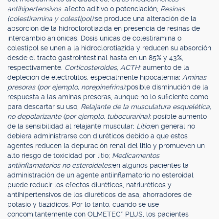
antihipertensivos
: afecto aditivo o potenciación;
Resinas
(colestiramina y colestipol):
se produce una alteración de la
absorción de la hidroclorotiazida en presencia de resinas de
intercambio aniónicas. Dosis únicas de colestiramina o
colestipol se unen a la hidroclorotiazida y reducen su absorción
desde el tracto gastrointestinal hasta en un 85% y 43%,
respectivamente.
Corticosteroides, ACTH:
aumento de la
depleción de electrólitos, especialmente hipocalemia;
Aminas
presoras (por ejemplo, norepinefrina):
posible disminución de la
respuesta a las aminas presoras, aunque no lo suficiente como
para descartar su uso;
Relajante de la musculatura esquelética,
no depolarizante (por ejemplo, tubocurarina)
: posible aumento
de la sensibilidad al relajante muscular;
Litio:
en general no
debiera administrarse con diuréticos debido a que estos
agentes reducen la depuración renal del litio y promueven un
alto riesgo de toxicidad por litio;
Medicamentos
antiinflamatorios no esteroidales:
en algunos pacientes la
administración de un agente antiinflamatorio no esteroidal
puede reducir los efectos diuréticos, natriuréticos y
antihipertensivos de los diuréticos de asa, ahorradores de
potasio y tiazídicos. Por lo tanto, cuando se use
concomitantemente con OLMETEC* PLUS, los pacientes