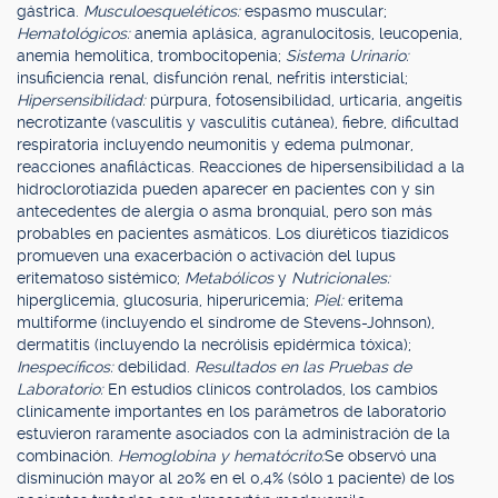
gástrica.
Musculoesqueléticos:
espasmo muscular;
Hematológicos:
anemia aplásica, agranulocitosis, leucopenia,
anemia hemolítica, trombocitopenia;
Sistema Urinario:
insuficiencia renal, disfunción renal, nefritis intersticial;
Hipersensibilidad:
púrpura, fotosensibilidad, urticaria, angeítis
necrotizante (vasculitis y vasculitis cutánea), fiebre, dificultad
respiratoria incluyendo neumonitis y edema pulmonar,
reacciones anafilácticas. Reacciones de hipersensibilidad a la
hidroclorotiazida pueden aparecer en pacientes con y sin
antecedentes de alergia o asma bronquial, pero son más
probables en pacientes asmáticos. Los diuréticos tiazídicos
promueven una exacerbación o activación del lupus
eritematoso sistémico;
Metabólicos
y
Nutricionales:
hiperglicemia, glucosuria, hiperuricemia;
Piel:
eritema
multiforme (incluyendo el síndrome de Stevens-Johnson),
dermatitis (incluyendo la necrólisis epidérmica tóxica);
Inespecíficos:
debilidad.
Resultados en las Pruebas de
Laboratorio:
En estudios clínicos controlados, los cambios
clínicamente importantes en los parámetros de laboratorio
estuvieron raramente asociados con la administración de la
combinación.
Hemoglobina y hematócrito:
Se observó una
disminución mayor al 20% en el 0,4% (sólo 1 paciente) de los