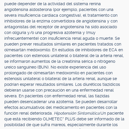
puede depender de la actividad del sistema renina
angiotensina aldosterona (por ejemplo, pacientes con una
severa insuficiencia cardíaca congestiva), el tratamiento con
inhibidores de la enzima convertidora de angiotensina y con
antagonistas del receptor de angiotensina ha sido asociado
con oliguria y/o una progresiva azotemia y (muy
infrecuentemente) con insuficiencia renal aguda o muerte. Se
pueden prever resultados similares en pacientes tratados con
olmesartán medoxomilo. En estudios de inhibidores de ECA en
pacientes con estenosis unilateral o bilateral de la arteria renal,
se informaron aumentos de la creatinina sérica o nitrógeno
ureico sanguíneo (BUN). No existe experiencia del uso
prolongado de olmesartán medoxomilo en pacientes con
estenosis unilateral o bilateral de la arteria renal, aunque se
podrían esperar resultados similares. Los diuréticos tiazídicos
debieran usarse con precaución en una enfermedad renal
severa. En pacientes con enfermedad renal, las tiazidas
pueden desencadenar una azotemia. Se pueden desarrollar
efectos acumulativos del medicamento en pacientes con la
función renal deteriorada.
Hipotensión Sintomática:
Un paciente
que está recibiendo OLMETEC* PLUS debe ser informado de la
posibilidad de que sufra mareos, especialmente durante los