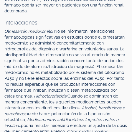
fármaco podría ser mayor en pacientes con una función renal
deteriorada.
Interacciones.
Olmesartán medoxomilo:
No se informaron interacciones
farmacológicas significativas en estudios donde el olmesartán
medoxomilo se administró concomitantemente con
hidroclorotiazida, digoxina o warfarina en voluntarios sanos. La
biodisponibilidad del olmesartán no se vio alterada de manera
significativa por la administración concomitante de antiácidos
(hidróxido de aluminio/hidróxido de magnesio). El olmesartán
medoxomilo no es metabolizado por el sistema del citocromo
P450 y no tiene efectos sobre las enzimas del P450. Por tanto,
no resulta esperable que se produzcan interacciones con
fármacos que inhiban, induzcan o sean metabolizados por
estas enzimas.
Hidroclorotiazida:
Cuando se administran de
manera concomitante, los siguientes medicamentos pueden
interactuar con los diuréticos tiazídicos:
Alcohol, barbitúricos o
narcóticos:
puede haber potenciación de la hipotensión
ortostática;
Medicamentos antidiabéticos (agentes orales e
insulina):
podría resultar necesario efectuar un ajuste de la dosis
del medicamento antidiabético;
Otros medicamentos