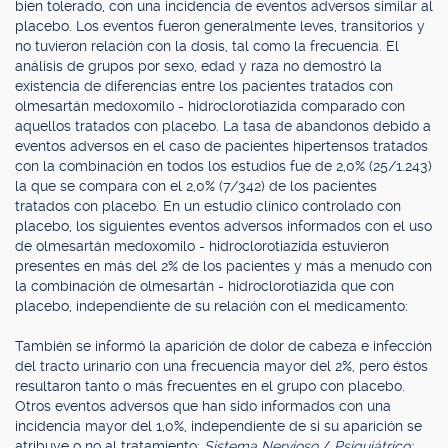
bien tolerado, con una incidencia de eventos adversos similar al
placebo. Los eventos fueron generalmente leves, transitorios y
no tuvieron relación con la dosis, tal como la frecuencia. El
análisis de grupos por sexo, edad y raza no demostró la
existencia de diferencias entre los pacientes tratados con
olmesartán medoxomilo - hidroclorotiazida comparado con
aquellos tratados con placebo. La tasa de abandonos debido a
eventos adversos en el caso de pacientes hipertensos tratados
con la combinación en todos los estudios fue de 2,0% (25/1.243)
la que se compara con el 2,0% (7/342) de los pacientes
tratados con placebo. En un estudio clínico controlado con
placebo, los siguientes eventos adversos informados con el uso
de olmesartán medoxomilo - hidroclorotiazida estuvieron
presentes en más del 2% de los pacientes y más a menudo con
la combinación de olmesartán - hidroclorotiazida que con
placebo, independiente de su relación con el medicamento:
También se informó la aparición de dolor de cabeza e infección
del tracto urinario con una frecuencia mayor del 2%, pero éstos
resultaron tanto o más frecuentes en el grupo con placebo.
Otros eventos adversos que han sido informados con una
incidencia mayor del 1,0%, independiente de si su aparición se
atribuye o no al tratamiento:
Sistema Nervioso
/
Psiquiátrico: