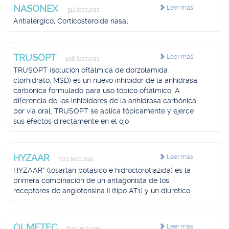
NASONEX
Leer más
311 lecturas
Antialérgico, Corticosteroide nasal
TRUSOPT
Leer más
108 lecturas
TRUSOPT (solución oftálmica de dorzolamida
clorhidrato, MSD) es un nuevo inhibidor de la anhidrasa
carbónica formulado para uso tópico oftálmico, A
diferencia de los inhibidores de la anhidrasa carbónica
por vía oral, TRUSOPT se aplica tópicamente y ejerce
sus efectos directamente en el ojo
HYZAAR
Leer más
720 lecturas
HYZAAR* (losartán potásico e hidroclorotiazida) es la
primera combinación de un antagonista de los
receptores de angiotensina II (tipo AT1) y un diurético
OLMETEC
Leer más
627 lecturas