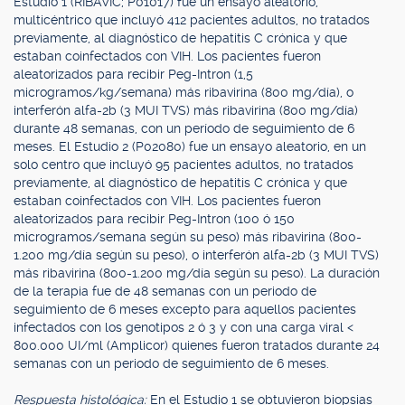
Estudio 1 (RIBAVIC; P01017) fue un ensayo aleatorio,
multicéntrico que incluyó 412 pacientes adultos, no tratados
previamente, al diagnóstico de hepatitis C crónica y que
estaban coinfectados con VIH. Los pacientes fueron
aleatorizados para recibir Peg-Intron (1,5
microgramos/kg/semana) más ribavirina (800 mg/día), o
interferón alfa-2b (3 MUI TVS) más ribavirina (800 mg/día)
durante 48 semanas, con un período de seguimiento de 6
meses. El Estudio 2 (P02080) fue un ensayo aleatorio, en un
solo centro que incluyó 95 pacientes adultos, no tratados
previamente, al diagnóstico de hepatitis C crónica y que
estaban coinfectados con VIH. Los pacientes fueron
aleatorizados para recibir Peg-Intron (100 ó 150
microgramos/semana según su peso) más ribavirina (800-
1.200 mg/día según su peso), o interferón alfa-2b (3 MUI TVS)
más ribavirina (800-1.200 mg/día según su peso). La duración
de la terapia fue de 48 semanas con un periodo de
seguimiento de 6 meses excepto para aquellos pacientes
infectados con los genotipos 2 ó 3 y con una carga viral <
800.000 UI/ml (Amplicor) quienes fueron tratados durante 24
semanas con un periodo de seguimiento de 6 meses.
Respuesta histológica:
En el Estudio 1 se obtuvieron biopsias