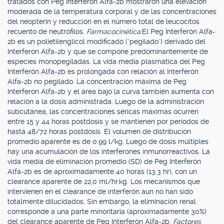
tratados con Peg Interferón Alfa-2b mostraron una elevación
moderada de la temperatura corporal y de las concentraciones
del neopterin y reducción en el número total de leucocitos
recuento de neutrófilos.
Farmacocinética:
El Peg Interferón Alfa-
2b es un polietilenglicol modificado ("pegilado") derivado del
Interferón Alfa-2b y que se compone predominantemente de
especies monopegiladas. La vida media plasmática del Peg
Interferón Alfa-2b es prolongada con relación al Interferón
Alfa-2b no pegilado. La concentración máxima de Peg
Interferón Alfa-2b y el área bajo la curva también aumenta con
relación a la dosis administrada. Luego de la administración
subcutánea, las concentraciones séricas máximas ocurren
entre 15 y 44 horas postdosis y se mantienen por períodos de
hasta 48/72 horas postdosis. El volumen de distribución
promedio aparente es de 0.99 l/kg. Luego de dosis múltiples
hay una acumulación de los interferones inmunorreactivos. La
vida media de eliminación promedio (SD) de Peg Interferón
Alfa-2b es de aproximadamente 40 horas (13.3 hr), con un
clearance aparente de 22,0 ml/hr.kg. Los mecanismos que
intervienen en el clearance de interferón aun no han sido
totalmente dilucidados. Sin embargo, la eliminación renal
corresponde a una parte minoritaria (aproximadamente 30%)
del clearance aparente de Peg Interferón Alfa-2b.
Factores