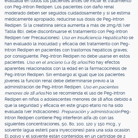
evaluada en todos los pacientes antes de iniciar el tratamiento
con Peg-Intron Redipen. Los pacientes con daño renal
moderado deben ser seguidos cuidadosamente y si se estima
médicamente apropiado, reducirse sus dosis de Peg-Intron
Redipen. Si la creatinina sérica aumenta a más de 2mg/dl (ver
Tabla 8b), debe discontinuarse el tratamiento con Peg-Intron
Redipen (ver Precauciones).
Uso en Insuficiencia Hepática:
No se
han evaluado la inocuidad y eficacia del tratamiento con Peg-
Intron Redipen en pacientes con trastornos hepáticos graves;
por consiguiente, Peg-Intron Redipen no debe usarse en estos
pacientes.
Uso en el anciano (
≥
a 65 años):
No hay efectos
aparentes relacionados con la edad en la farmacocinésis de
Peg-Intron Redipen. Sin embargo al igual que los pacientes
jóvenes la función renal debe determinarse previo a la
administración de Peg-Intron Redipen.
Uso en pacientes
menores de 18 años:
No se recomienda el uso de Peg-Intron
Redipen en niños o adolescentes menores de 18 años debido a
que la seguridad y eficacia en este grupo etario no ha sido
evaluada (ver Indicaciones).
Preparación y administración:
Peg-
Intron Redipen contiene Peg interferón alfa-2b con las
siguientes concentraciones, 50, 80, 100, 120 y 150 mcg., y
solvente (agua estéril para inyecciones) para una sola ocasión.
El polvo y el solvente están contenidos en un cartridge de 2