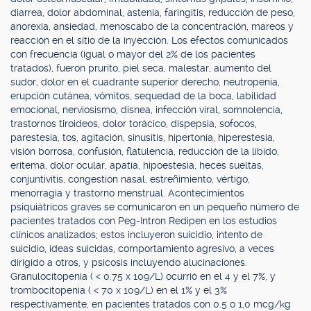
diarrea, dolor abdominal, astenia, faringitis, reducción de peso,
anorexia, ansiedad, menoscabo de la concentración, mareos y
reacción en el sitio de la inyección. Los efectos comunicados
con frecuencia (igual o mayor del 2% de los pacientes
tratados), fueron prurito, piel seca, malestar, aumento del
sudor, dolor en el cuadrante superior derecho, neutropenia,
erupción cutánea, vómitos, sequedad de la boca, labilidad
emocional, nerviosismo, disnea, infección viral, somnolencia,
trastornos tiroideos, dolor torácico, dispepsia, sofocos,
parestesia, tos, agitación, sinusitis, hipertonía, hiperestesia,
visión borrosa, confusión, flatulencia, reducción de la libido,
eritema, dolor ocular, apatía, hipoestesia, heces sueltas,
conjuntivitis, congestión nasal, estreñimiento, vértigo,
menorragia y trastorno menstrual. Acontecimientos
psiquiátricos graves se comunicaron en un pequeño número de
pacientes tratados con Peg-Intron Redipen en los estudios
clínicos analizados; estos incluyeron suicidio, intento de
suicidio, ideas suicidas, comportamiento agresivo, a veces
dirigido a otros, y psicosis incluyendo alucinaciones.
Granulocitopenia ( < 0.75 x 109/L) ocurrió en el 4 y el 7%, y
trombocitopenia ( < 70 x 109/L) en el 1% y el 3%
respectivamente, en pacientes tratados con 0.5 o 1,0 mcg/kg