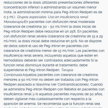
reducciones de la dosis utilizando presentaciones diferentes
(concentración inferior) o administrando un volumen menor
(nota: la administración mínima para Peg-Intron Redipen es de
0.3 ml.).
Grupos especiales: Uso en insuficiencia renal:
Monoterapia:
En pacientes con disfunción renal moderada
(clearance de creatinina 30 - 50 ml/min) la dosis inicial de
Peg-Intron Redipen debe reducirse en un 25%. En pacientes
con disfunción renal severa (clearance de creatinina de 15 a 29
ml/min), la dosis inicial debe reducirse en 50%. No se dispone
de datos sobre el uso de Peg-Intron en pacientes con
clearance de creatinina menor de 15 ml/min. Los pacientes con
insuficiencia renal severa, incluyendo aquellos que estén en
hemodiálisis deberán ser controlados adecuadamente Si la
función renal disminuye durante el tratamiento, debe
suspenderse el Peg-Intron Redipen.
Terapia
Combinada:
Aquellos pacientes con clearance de creatinina
menores a 50 ml/min no deben ser tratados con Peg-Intron
Redipen asociado a ribavirina (ver Contraindicaciones). Cuando
se administra Peg-Intron Redipen con Rebetol en pacientes con
insuficiencia renal y/o aquellos pacientes mayores de 50 años,
deben vigilarse más cuidadosamente con respecto a la
aparición de anemia. Se recomienda que la función renal sea