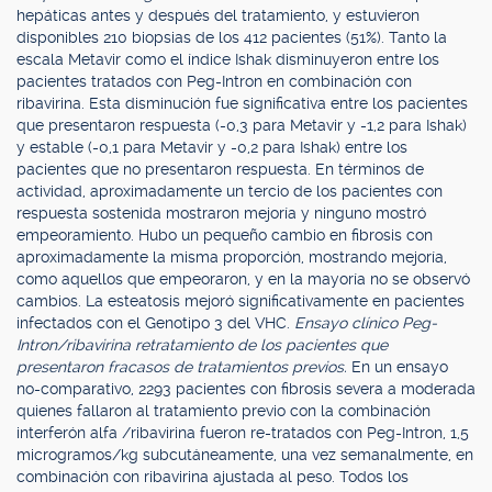
hepáticas antes y después del tratamiento, y estuvieron
disponibles 210 biopsias de los 412 pacientes (51%). Tanto la
escala Metavir como el índice Ishak disminuyeron entre los
pacientes tratados con Peg-Intron en combinación con
ribavirina. Esta disminución fue significativa entre los pacientes
que presentaron respuesta (-0,3 para Metavir y -1,2 para Ishak)
y estable (-0,1 para Metavir y -0,2 para Ishak) entre los
pacientes que no presentaron respuesta. En términos de
actividad, aproximadamente un tercio de los pacientes con
respuesta sostenida mostraron mejoría y ninguno mostró
empeoramiento. Hubo un pequeño cambio en fibrosis con
aproximadamente la misma proporción, mostrando mejoría,
como aquellos que empeoraron, y en la mayoría no se observó
cambios. La esteatosis mejoró significativamente en pacientes
infectados con el Genotipo 3 del VHC.
Ensayo clínico Peg-
Intron/ribavirina retratamiento de los pacientes que
presentaron fracasos de tratamientos previos.
En un ensayo
no-comparativo, 2293 pacientes con fibrosis severa a moderada
quienes fallaron al tratamiento previo con la combinación
interferón alfa /ribavirina fueron re-tratados con Peg-Intron, 1,5
microgramos/kg subcutáneamente, una vez semanalmente, en
combinación con ribavirina ajustada al peso. Todos los