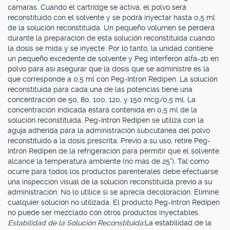
cámaras. Cuando el cartridge se activa, el polvo será
reconstituido con el solvente y se podrá inyectar hasta 0,5 ml
de la solución reconstituida. Un pequeño volumen se perderá
durante la preparación de esta solución reconstituida cuando
la dosis se mida y se inyecte. Por lo tanto, la unidad contiene
un pequeño excedente de solvente y Peg interferon alfa-2b en
polvo para así asegurar que la dosis que se administre es la
que corresponde a 0,5 ml con Peg-Intron Redipen. La solución
reconstituida para cada una de las potencias tiene una
concentración de 50, 80, 100, 120, y 150 mcg/0,5 ml. La
concentración indicada estará contenida en 0,5 ml de la
solución reconstituida. Peg-Intron Redipen se utiliza con la
aguja adherida para la administración subcutánea del polvo
reconstituido a la dosis prescrita. Previo a su uso, retire Peg-
Intron Redipen de la refrigeración para permitir que el solvente
alcance la temperatura ambiente (no más de 25°). Tal como
ocurre para todos los productos parenterales debe efectuarse
una inspección visual de la solución reconstituida previo a su
administración. No lo utilice si se aprecia decoloración. Elimine
cualquier solución no utilizada. El producto Peg-Intron Redipen
no puede ser mezclado con otros productos inyectables.
Estabilidad de la Solución Reconstituida:
La estabilidad de la