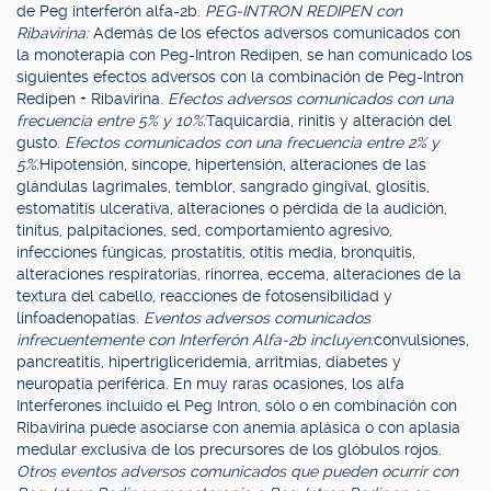
de Peg interferón alfa-2b.
PEG-INTRON REDIPEN con
Ribavirina:
Además de los efectos adversos comunicados con
la monoterapia con Peg-Intron Redipen, se han comunicado los
siguientes efectos adversos con la combinación de Peg-Intron
Redipen + Ribavirina.
Efectos adversos comunicados con una
frecuencia entre 5% y 10%:
Taquicardia, rinitis y alteración del
gusto.
Efectos comunicados con una frecuencia entre 2% y
5%:
Hipotensión, síncope, hipertensión, alteraciones de las
glándulas lagrimales, temblor, sangrado gingival, glositis,
estomatitis ulcerativa, alteraciones o pérdida de la audición,
tinitus, palpitaciones, sed, comportamiento agresivo,
infecciones fúngicas, prostatitis, otitis media, bronquitis,
alteraciones respiratorias, rinorrea, eccema, alteraciones de la
textura del cabello, reacciones de fotosensibilidad y
linfoadenopatías.
Eventos adversos comunicados
infrecuentemente con Interferón Alfa-2b incluyen:
convulsiones,
pancreatitis, hipertrigliceridemia, arritmias, diabetes y
neuropatía periférica. En muy raras ocasiones, los alfa
Interferones incluido el Peg Intron, sólo o en combinación con
Ribavirina puede asociarse con anemia aplásica o con aplasia
medular exclusiva de los precursores de los glóbulos rojos.
Otros eventos adversos comunicados que pueden ocurrir con