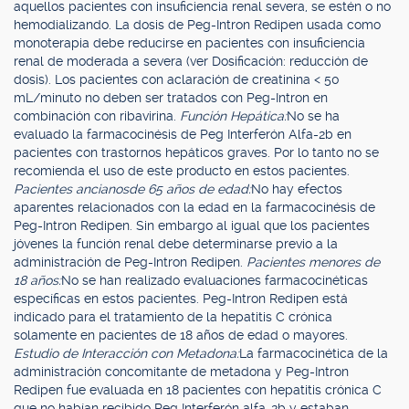
aquellos pacientes con insuficiencia renal severa, se estén o no
hemodializando. La dosis de Peg-Intron Redipen usada como
monoterapia debe reducirse en pacientes con insuficiencia
renal de moderada a severa (ver Dosificación: reducción de
dosis). Los pacientes con aclaración de creatinina < 50
mL/minuto no deben ser tratados con Peg-Intron en
combinación con ribavirina.
Función Hepática:
No se ha
evaluado la farmacocinésis de Peg Interferón Alfa-2b en
pacientes con trastornos hepáticos graves. Por lo tanto no se
recomienda el uso de este producto en estos pacientes.
Pacientes ancianos
de 65 años de edad:
No hay efectos
aparentes relacionados con la edad en la farmacocinésis de
Peg-Intron Redipen. Sin embargo al igual que los pacientes
jóvenes la función renal debe determinarse previo a la
administración de Peg-Intron Redipen.
Pacientes menores de
18 años:
No se han realizado evaluaciones farmacocinéticas
específicas en estos pacientes. Peg-Intron Redipen está
indicado para el tratamiento de la hepatitis C crónica
solamente en pacientes de 18 años de edad o mayores.
Estudio de Interacción con Metadona:
La farmacocinética de la
administración concomitante de metadona y Peg-Intron
Redipen fue evaluada en 18 pacientes con hepatitis crónica C
que no habían recibido Peg Interferón alfa-2b y estaban