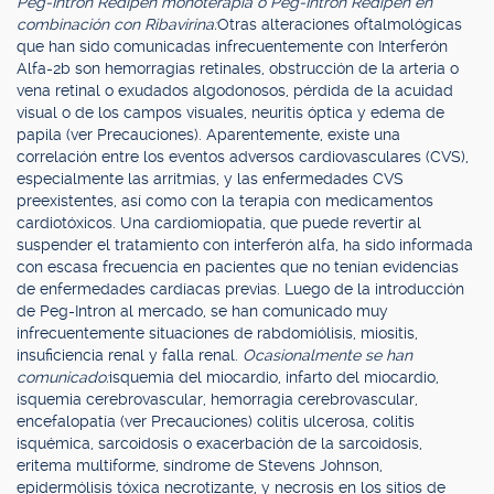
Peg-Intron Redipen monoterapia o Peg-Intron Redipen en
combinación con Ribavirina:
Otras alteraciones oftalmológicas
que han sido comunicadas infrecuentemente con Interferón
Alfa-2b son hemorragias retinales, obstrucción de la arteria o
vena retinal o exudados algodonosos, pérdida de la acuidad
visual o de los campos visuales, neuritis óptica y edema de
papila (ver Precauciones). Aparentemente, existe una
correlación entre los eventos adversos cardiovasculares (CVS),
especialmente las arritmias, y las enfermedades CVS
preexistentes, así como con la terapia con medicamentos
cardiotóxicos. Una cardiomiopatía, que puede revertir al
suspender el tratamiento con interferón alfa, ha sido informada
con escasa frecuencia en pacientes que no tenían evidencias
de enfermedades cardíacas previas. Luego de la introducción
de Peg-Intron al mercado, se han comunicado muy
infrecuentemente situaciones de rabdomiólisis, miositis,
insuficiencia renal y falla renal.
Ocasionalmente se han
comunicado:
isquemia del miocardio, infarto del miocardio,
isquemia cerebrovascular, hemorragia cerebrovascular,
encefalopatía (ver Precauciones) colitis ulcerosa, colitis
isquémica, sarcoidosis o exacerbación de la sarcoidosis,
eritema multiforme, síndrome de Stevens Johnson,
epidermólisis tóxica necrotizante, y necrosis en los sitios de