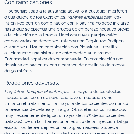
Contraindicaciones.
Hipersensibilidad a la sustancia activa, o a cualquier Interferón,
o cualquiera de los excipientes.
Mujeres embarazadas:
Peg-
Intron Redipen, en combinación con Ribavirina no debe iniciarse
hasta que se obtenga una prueba de embarazo negativo previo
a la iniciación de la terapia. Hombres cuyas parejas estén
embarazadas no deben ser tratados con Peg-Intron Redipen,
cuando se utiliza en combinación con Ribavirina. Hepatitis
autoinmune o una historia de enfermedad autoinmune.
Enfermedad hepática descompensada. En combinación con
ribavirina en pacientes con clearance de creatinina de menos
de 50 ml/min.
Reacciones adversas.
Peg-Intron Redipen Monoterapia:
La mayoría de los efectos
indeseables fueron de severidad leve o moderada y no
limitaron el tratamiento. La mayoría de los pacientes comunicó
la presencia de cefalea y mialgia. Otros efectos comunicados
muy frecuentemente (igual o mayor del 10% de los pacientes
tratados) fueron la inflamación en el sitio de la inyección, fatiga,
escalofríos, fiebre, depresión, artralgias, náuseas, alopecia,
dolor osteomuscular, irritabilidad, síntomas gripales, insomnio,