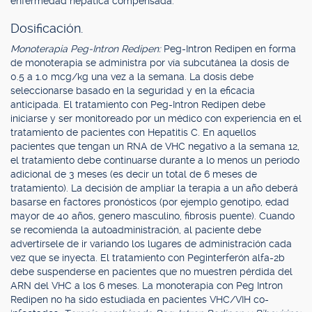
enfermedad hepática compensada.
Dosificación.
Monoterapia Peg-Intron Redipen:
Peg-Intron Redipen en forma
de monoterapia se administra por vía subcutánea la dosis de
0.5 a 1.0 mcg/kg una vez a la semana. La dosis debe
seleccionarse basado en la seguridad y en la eficacia
anticipada. El tratamiento con Peg-Intron Redipen debe
iniciarse y ser monitoreado por un médico con experiencia en el
tratamiento de pacientes con Hepatitis C. En aquellos
pacientes que tengan un RNA de VHC negativo a la semana 12,
el tratamiento debe continuarse durante a lo menos un período
adicional de 3 meses (es decir un total de 6 meses de
tratamiento). La decisión de ampliar la terapia a un año deberá
basarse en factores pronósticos (por ejemplo genotipo, edad
mayor de 40 años, genero masculino, fibrosis puente). Cuando
se recomienda la autoadministración, al paciente debe
advertírsele de ir variando los lugares de administración cada
vez que se inyecta. El tratamiento con Peginterferón alfa-2b
debe suspenderse en pacientes que no muestren pérdida del
ARN del VHC a los 6 meses. La monoterapia con Peg Intron
Redipen no ha sido estudiada en pacientes VHC/VIH co-