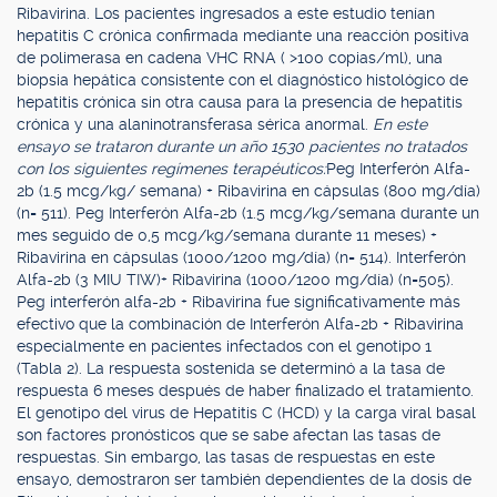
Ribavirina. Los pacientes ingresados a este estudio tenían
hepatitis C crónica confirmada mediante una reacción positiva
de polimerasa en cadena VHC RNA ( >100 copias/ml), una
biopsia hepática consistente con el diagnóstico histológico de
hepatitis crónica sin otra causa para la presencia de hepatitis
crónica y una alaninotransferasa sérica anormal.
En este
ensayo se trataron durante un año 1530 pacientes no tratados
con los siguientes regímenes terapéuticos:
Peg Interferón Alfa-
2b (1.5 mcg/kg/ semana) + Ribavirina en cápsulas (800 mg/día)
(n= 511). Peg Interferón Alfa-2b (1.5 mcg/kg/semana durante un
mes seguido de 0,5 mcg/kg/semana durante 11 meses) +
Ribavirina en cápsulas (1000/1200 mg/día) (n= 514). Interferón
Alfa-2b (3 MIU TIW)+ Ribavirina (1000/1200 mg/día) (n=505).
Peg interferón alfa-2b + Ribavirina fue significativamente más
efectivo que la combinación de Interferón Alfa-2b + Ribavirina
especialmente en pacientes infectados con el genotipo 1
(Tabla 2). La respuesta sostenida se determinó a la tasa de
respuesta 6 meses después de haber finalizado el tratamiento.
El genotipo del virus de Hepatitis C (HCD) y la carga viral basal
son factores pronósticos que se sabe afectan las tasas de
respuestas. Sin embargo, las tasas de respuestas en este
ensayo, demostraron ser también dependientes de la dosis de