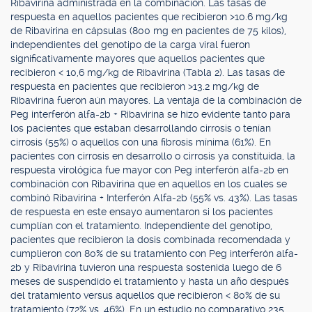
Ribavirina administrada en la combinación. Las tasas de
respuesta en aquellos pacientes que recibieron >10.6 mg/kg
de Ribavirina en cápsulas (800 mg en pacientes de 75 kilos),
independientes del genotipo de la carga viral fueron
significativamente mayores que aquellos pacientes que
recibieron < 10,6 mg/kg de Ribavirina (Tabla 2). Las tasas de
respuesta en pacientes que recibieron >13.2 mg/kg de
Ribavirina fueron aún mayores. La ventaja de la combinación de
Peg interferón alfa-2b + Ribavirina se hizo evidente tanto para
los pacientes que estaban desarrollando cirrosis o tenían
cirrosis (55%) o aquellos con una fibrosis mínima (61%). En
pacientes con cirrosis en desarrollo o cirrosis ya constituida, la
respuesta virológica fue mayor con Peg interferón alfa-2b en
combinación con Ribavirina que en aquellos en los cuales se
combinó Ribavirina + Interferón Alfa-2b (55% vs. 43%). Las tasas
de respuesta en este ensayo aumentaron si los pacientes
cumplían con el tratamiento. Independiente del genotipo,
pacientes que recibieron la dosis combinada recomendada y
cumplieron con 80% de su tratamiento con Peg interferón alfa-
2b y Ribavirina tuvieron una respuesta sostenida luego de 6
meses de suspendido el tratamiento y hasta un año después
del tratamiento versus aquellos que recibieron < 80% de su
tratamiento (72% vs. 46%). En un estudio no comparativo 235