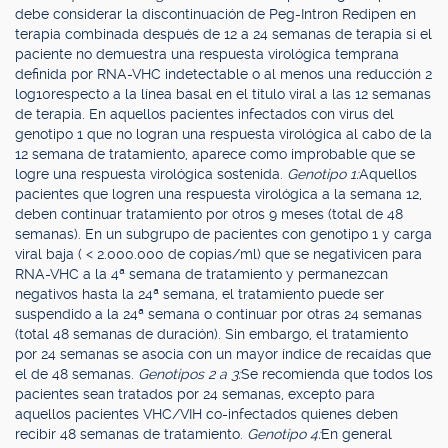
debe considerar la discontinuación de Peg-Intron Redipen en
terapia combinada después de 12 a 24 semanas de terapia si el
paciente no demuestra una respuesta virológica temprana
definida por RNA-VHC indetectable o al menos una reducción 2
log10respecto a la línea basal en el título viral a las 12 semanas
de terapia. En aquellos pacientes infectados con virus del
genotipo 1 que no logran una respuesta virológica al cabo de la
12 semana de tratamiento, aparece como improbable que se
logre una respuesta virológica sostenida.
Genotipo 1:
Aquellos
pacientes que logren una respuesta virológica a la semana 12,
deben continuar tratamiento por otros 9 meses (total de 48
semanas). En un subgrupo de pacientes con genotipo 1 y carga
viral baja ( < 2.000.000 de copias/ml) que se negativicen para
RNA-VHC a la 4ª semana de tratamiento y permanezcan
negativos hasta la 24ª semana, el tratamiento puede ser
suspendido a la 24ª semana o continuar por otras 24 semanas
(total 48 semanas de duración). Sin embargo, el tratamiento
por 24 semanas se asocia con un mayor índice de recaídas que
el de 48 semanas.
Genotipos 2 a 3:
Se recomienda que todos los
pacientes sean tratados por 24 semanas, excepto para
aquellos pacientes VHC/VIH co-infectados quienes deben
recibir 48 semanas de tratamiento.
Genotipo 4:
En general