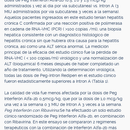
dosis de Peg Interferón Alfa-2b (0.5, 1.0 y 1.5 mcg/kg
administrados 1 vez al día por vía subcutánea) vs. Intron A (3
MIU administrados por vía subcutánea 3 veces a la semana).
Aquellos pacientes ingresados en este estudio tenían hepatitis
crónica C confirmada por una reacción positiva de polimerasa
en cadena de RNA-VHC (PCR) ( >100 copias /ml), una biopsia
hepática consistente con un diagnóstico histológico de
hepatitis crónica sin que hubiera otra causa para la hepatitis
crónica, así como una ALT sérica anormal. La medición
principal de la eficacia del estudio clínico fue la pérdida de
RNA-VHC ( < 100 copias/ml) virológico y una normalización de
ALT (bioquímica) 6 meses después de haber completado un
año de tratamiento. Utilizando la determinación virológica,
todas las dosis de Peg-Intron Redipen en el estudio clínico
fueron estadísticamente superiores a Intron A (Tabla 1).
La calidad de vida fue menos afectada por la dosis de Peg
Interferón Alfa-2b 0,5mcg/kg, que por la dosis de 1,0 mcg/kg
una vez a la semana o 3 MIU de Intron A 3 veces a la semana.
Peg Interferón con Ribavirina:
Se ha efectuado un solo estudio
clínico randomizado de Peg Interferón Alfa-2b, en combinación
con Ribavirina. En este ensayo se compararon 2 regímenes
terapéuticos con la combinación de Interferón Alfa-2b más