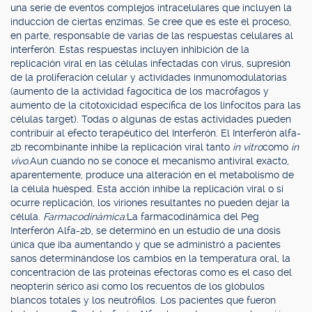
una serie de eventos complejos intracelulares que incluyen la
inducción de ciertas enzimas. Se cree que es este el proceso,
en parte, responsable de varias de las respuestas celulares al
interferón. Estas respuestas incluyen inhibición de la
replicación viral en las células infectadas con virus, supresión
de la proliferación celular y actividades inmunomodulatorias
(aumento de la actividad fagocítica de los macrófagos y
aumento de la citotoxicidad específica de los linfocitos para las
células target). Todas o algunas de estas actividades pueden
contribuir al efecto terapéutico del Interferón. El Interferón alfa-
2b recombinante inhibe la replicación viral tanto
in vitro
como
in
vivo.
Aun cuando no se conoce el mecanismo antiviral exacto,
aparentemente, produce una alteración en el metabolismo de
la célula huésped. Esta acción inhibe la replicación viral o si
ocurre replicación, los viriones resultantes no pueden dejar la
célula.
Farmacodinámica:
La farmacodinámica del Peg
Interferón Alfa-2b, se determinó en un estudio de una dosis
única que iba aumentando y que se administró a pacientes
sanos determinándose los cambios en la temperatura oral, la
concentración de las proteínas efectoras como es el caso del
neopterin sérico así como los recuentos de los glóbulos
blancos totales y los neutrófilos. Los pacientes que fueron