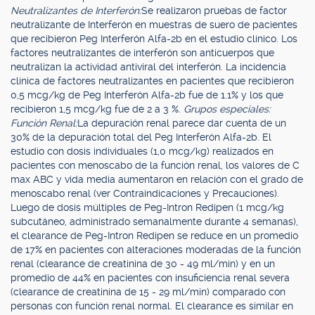
Neutralizantes de Interferón:
Se realizaron pruebas de factor
neutralizante de Interferón en muestras de suero de pacientes
que recibieron Peg Interferón Alfa-2b en el estudio clínico. Los
factores neutralizantes de interferón son anticuerpos que
neutralizan la actividad antiviral del interferón. La incidencia
clínica de factores neutralizantes en pacientes que recibieron
0,5 mcg/kg de Peg Interferón Alfa-2b fue de 1.1% y los que
recibieron 1,5 mcg/kg fue de 2 a 3 %.
Grupos especiales:
Función Renal:
La depuración renal parece dar cuenta de un
30% de la depuración total del Peg Interferón Alfa-2b. El
estudio con dosis individuales (1,0 mcg/kg) realizados en
pacientes con menoscabo de la función renal, los valores de C
max ABC y vida media aumentaron en relación con el grado de
menoscabo renal (ver Contraindicaciones y Precauciones).
Luego de dosis múltiples de Peg-Intron Redipen (1 mcg/kg
subcutáneo, administrado semanalmente durante 4 semanas),
el clearance de Peg-Intron Redipen se reduce en un promedio
de 17% en pacientes con alteraciones moderadas de la función
renal (clearance de creatinina de 30 - 49 ml/min) y en un
promedio de 44% en pacientes con insuficiencia renal severa
(clearance de creatinina de 15 - 29 ml/min) comparado con
personas con función renal normal. El clearance es similar en