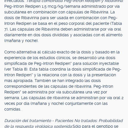
infectados.
Terapia combinada Peg-Intron Redipen y Ribavirina:
Peg-Intron Redipen 1,5 mcg/kg/semana administrado por vía
subcutánea en combinación con cápsulas de Ribavirina. La
dosis de Ribavirina para ser usada en combinación con Peg-
Intron Redipen se basa en el peso corporal del paciente (Tabla
7). Las cápsulas de Ribavirina deben administrarse por vía oral
diariamente en dos dosis divididas y asociadas con el alimento
(mañana y noche).
Como alternativa al cálculo exacto de la dosis y basado en la
experiencia de los estudios clínicos, se desarrolló una dosis
simplificada de Peg-Intron Redipen* para solución inyectable
(ver Tabla 8). Esta tabla coordina la dosis simplificada de Peg-
Intron Redipen* y la relaciona con la dosis y la presentación
más apropiada. También se han integrado las dosis
correspondientes de las cápsulas de ribavirina. Peg-Intron
Redipen* se administra por vía subcutánea una vez por
semana. Las cápsulas de ribavirina se administran por vía oral 2
veces por día (mañana y noche) conjuntamente con las
comidas.
Duración del tratamiento - Pacientes No tratados: Probabilidad
de la respuesta virológica sostenida:
Sólo para el genotipo se