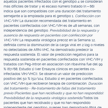
aquellos pacientes infectados con el genotipo 4 se consideran
más difíciles de tratar y el escaso número tratado (n = 66)
indica que son compatibles con una duración del tratamiento
semejante a la empleada para el genotipo 1.
Coinfección con
VHC/VIH:
La duración recomendada del tratamiento en
pacientes coinfectados con VHC/VIH es de 48 semanas, con
independencia del genotipo.
Previsibilidad de la respuesta y
ausencia de respuesta en pacientes con coinfección por
VHC/VIH:
La respuesta virológica precoz en la Semana 12,
definida como la disminución de la carga viral en 2 log o niveles
no detectables de ARN-VHC, ha demostrado predecir la
respuesta sostenida. El valor de predicción negativo para la
respuesta sostenida en pacientes coinfectados con VHC/VIH y
tratados con Peg-Intron en asociación con ribavirina fue del 99
% (67/68; Estudio 1) (ver Ensayos clínicos en pacientes co-
infectados VIH/VHC)). Se observó un valor de predicción
positivo del 50 % (52/104; Estudio 1) en pacientes coinfectados
con VHC/VIH que recibieron terapia de combinación.
Duración
del tratamiento - Re-tratamiento de fallas del tratamiento
previo (Pacientes que han recidivado y que no han respondido):
Previsibilidad de la respuesta virológica sostenida:
Todos los
pacientes que han recidivado y que no han respondido
independiente del genotipo, quienes han demostrado RNA de