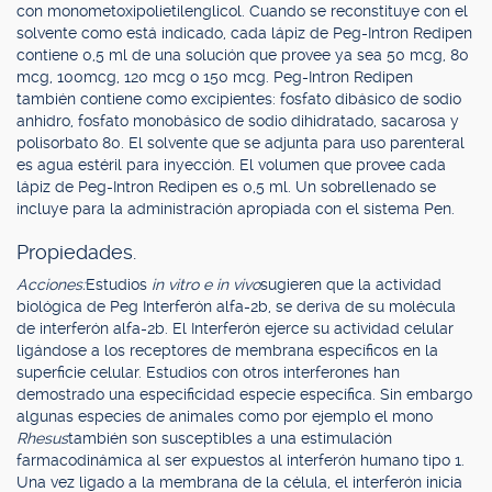
con monometoxipolietilenglicol. Cuando se reconstituye con el
solvente como está indicado, cada lápiz de Peg-Intron Redipen
contiene 0,5 ml de una solución que provee ya sea 50 mcg, 80
mcg, 100mcg, 120 mcg o 150 mcg. Peg-Intron Redipen
también contiene como excipientes: fosfato dibásico de sodio
anhidro, fosfato monobásico de sodio dihidratado, sacarosa y
polisorbato 80. El solvente que se adjunta para uso parenteral
es agua estéril para inyección. El volumen que provee cada
lápiz de Peg-Intron Redipen es 0,5 ml. Un sobrellenado se
incluye para la administración apropiada con el sistema Pen.
Propiedades.
Acciones:
Estudios
in vitro e in vivo
sugieren que la actividad
biológica de Peg Interferón alfa-2b, se deriva de su molécula
de interferón alfa-2b. El Interferón ejerce su actividad celular
ligándose a los receptores de membrana específicos en la
superficie celular. Estudios con otros interferones han
demostrado una especificidad especie específica. Sin embargo
algunas especies de animales como por ejemplo el mono
Rhesus
también son susceptibles a una estimulación
farmacodinámica al ser expuestos al interferón humano tipo 1.
Una vez ligado a la membrana de la célula, el interferón inicia