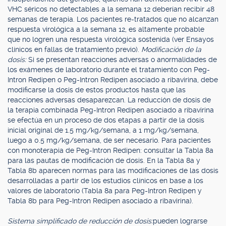
VHC séricos no detectables a la semana 12 deberían recibir 48
semanas de terapia. Los pacientes re-tratados que no alcanzan
respuesta virológica a la semana 12, es altamente probable
que no logren una respuesta virológica sostenida (ver Ensayos
clínicos en fallas de tratamiento previo).
Modificación de la
dosis:
Si se presentan reacciones adversas o anormalidades de
los exámenes de laboratorio durante el tratamiento con Peg-
Intron Redipen o Peg-Intron Redipen asociado a ribavirina, debe
modificarse la dosis de estos productos hasta que las
reacciones adversas desaparezcan. La reducción de dosis de
la terapia combinada Peg-Intron Redipen asociado a ribavirina
se efectúa en un proceso de dos etapas a partir de la dosis
inicial original de 1.5 mg/kg/semana, a 1 mg/kg/semana,
luego a 0.5 mg/kg/semana, de ser necesario. Para pacientes
con monoterapia de Peg-Intron Redipen: consultar la Tabla 8a
para las pautas de modificación de dosis. En la Tabla 8a y
Tabla 8b aparecen normas para las modificaciones de las dosis
desarrolladas a partir de los estudios clínicos en base a los
valores de laboratorio (Tabla 8a para Peg-Intron Redipen y
Tabla 8b para Peg-Intron Redipen asociado a ribavirina).
Sistema simplificado de reducción de dosis:
pueden lograrse