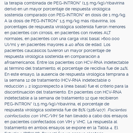
la terapia combinada de PEG-INTRON* (1,5 mg/kg)/ribavirina
derivó en un mayor porcentaje de respuesta virológica
sostenida comparado con PEG-INTRON* en dosis de 1 mg/kg.
A la dosis de PEG-INTRON* 1,5 mg/kg más ribavirina, los
porcentajes de respuesta virológica sostenida fueron menores
en pacientes con cirrosis, en pacientes con niveles ALT
normales, en pacientes con una carga viral basal >600.000
UI/ml y en pacientes mayores a 40 años de edad. Los
pacientes caucásicos tuvieron un mayor porcentaje de
respuesta virológica sostenida en comparación a
afroamericanos. Entre los pacientes con HCV-RNA indetectable
al término del tratamiento, el porcentaje de recidiva fue de 24%.
En este ensayo, la ausencia de respuesta virológica temprana a
la semana 12 de tratamiento (HCV-RNA indetectable o
reducción ≥ 2 log10respecto a línea basal) fue el criterio para la
discontinuación del tratamiento. En pacientes con HCV-RNA
indetectable a la semana de tratamiento 12 que recibieron
PEG-INTRON* (1,5 mg/kg)/ribavirina, el porcentaje de
respuesta virológica sostenida fue de 81% (328/407).
Pacientes
coinfectados con VHC/VIH:
Se han llevado a cabo dos ensayos
en pacientes coinfectados con VIH y VHC. La respuesta al
tratamiento en ambos ensayos se expone en la Tabla 4. El