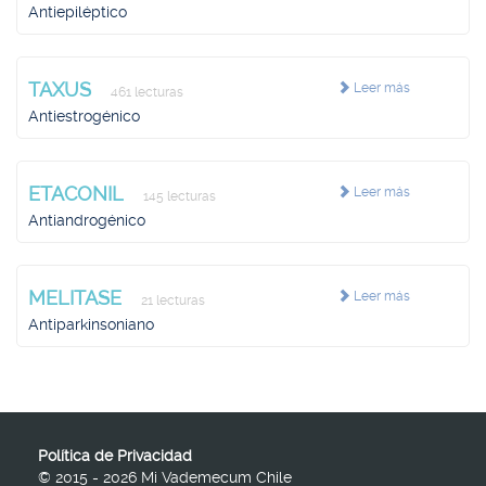
Antiepiléptico
TAXUS
Leer más
461 lecturas
Antiestrogénico
ETACONIL
Leer más
145 lecturas
Antiandrogénico
MELITASE
Leer más
21 lecturas
Antiparkinsoniano
Política de Privacidad
© 2015 - 2026 Mi Vademecum Chile