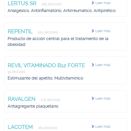
LERTUS SR
Leer más
365 lecturas
Analgésico, Antiinflamatorio, Antirreumático, Antipirético
REPENTIL
Leer más
524 lecturas
Producto de acción central para el tratamiento de la
obesidad
REVIL VITAMINADO B12 FORTE
Leer más
91 lecturas
Estimulante del apetito, Multivitamínico
RAVALGEN
Leer más
175 lecturas
Antiagregante plaquetario
LACOTEM
Leer más
261 lecturas