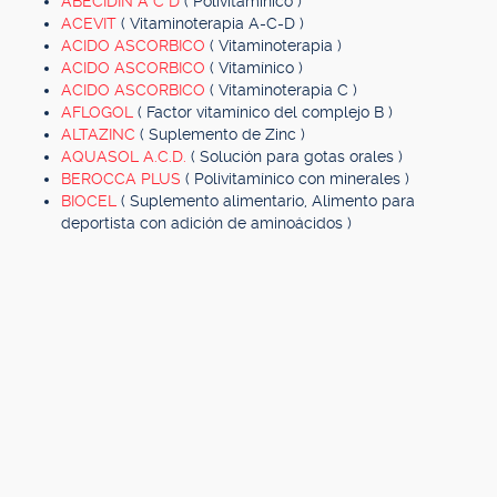
ABECIDIN A C D
( Polivitamínico )
ACEVIT
( Vitaminoterapia A-C-D )
ACIDO ASCORBICO
( Vitaminoterapia )
ACIDO ASCORBICO
( Vitamínico )
ACIDO ASCORBICO
( Vitaminoterapia C )
AFLOGOL
( Factor vitamínico del complejo B )
ALTAZINC
( Suplemento de Zinc )
AQUASOL A.C.D.
( Solución para gotas orales )
BEROCCA PLUS
( Polivitamínico con minerales )
BIOCEL
( Suplemento alimentario, Alimento para
deportista con adición de aminoácidos )