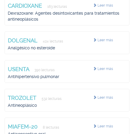
CARDIOXANE
Leer más
163 lecturas
Dexrazoxane: Agentes desintoxicantes para tratamientos
antineoplásicos
DOLGENAL
Leer más
424 lecturas
Analgésico no esteroide
USENTA
Leer más
390 lecturas
Antihipertensivo pulmonar
TROZOLET
Leer más
532 lecturas
Antineoplásico
MIAFEM-20
Leer más
8 lecturas