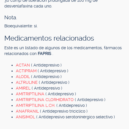
30 comp de liberación prolongada de 100 mg de
desvenlafaxina cada uno.
Nota.
Bioequivalente: si.
Medicamentos relacionados
Este es un listado de algunos de los medicamentos, fármacos
relacionados con
FAPRIS
.
ACTAN
( Antidepresivo )
ACTIPRAM
( Antidepresivo )
ALODIL
( Antidepresivo )
ALTRULINE
( Antidepresivo )
AMIREL
( Antidepresivo )
AMITRIPTILINA
( Antidepresivo )
AMITRIPTILINA CLORHIDRATO
( Antidepresivo )
AMITRIPTILINA L.CH.
( Antidepresivo )
ANAFRANIL
( Antidepresivo tricíclico )
ANISIMOL
( Antidepresivo serotoninérgico selectivo )