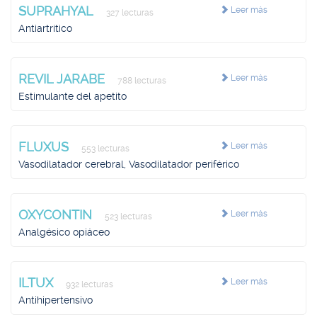
SUPRAHYAL
Leer más
327 lecturas
Antiartrítico
REVIL JARABE
Leer más
788 lecturas
Estimulante del apetito
FLUXUS
Leer más
553 lecturas
Vasodilatador cerebral, Vasodilatador periférico
OXYCONTIN
Leer más
523 lecturas
Analgésico opiáceo
ILTUX
Leer más
932 lecturas
Antihipertensivo