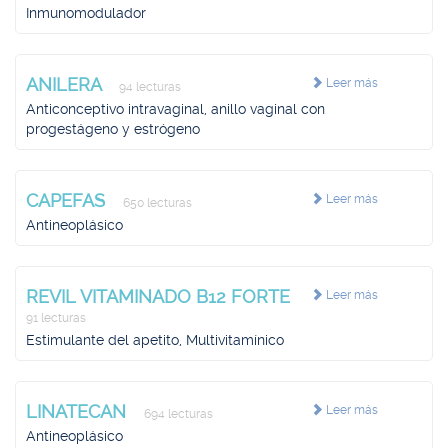
Inmunomodulador
ANILERA
Leer más
94 lecturas
Anticonceptivo intravaginal, anillo vaginal con
progestágeno y estrógeno
CAPEFAS
Leer más
650 lecturas
Antineoplásico
REVIL VITAMINADO B12 FORTE
Leer más
91 lecturas
Estimulante del apetito, Multivitamínico
LINATECAN
Leer más
694 lecturas
Antineoplásico