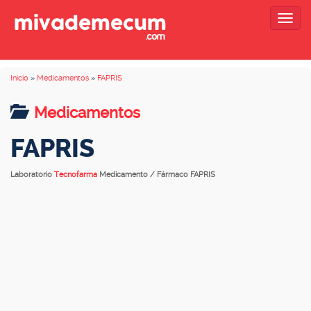
Togg
navig
Inicio
»
Medicamentos
»
FAPRIS
Medicamentos
FAPRIS
Laboratorio
Tecnofarma
Medicamento / Fármaco FAPRIS