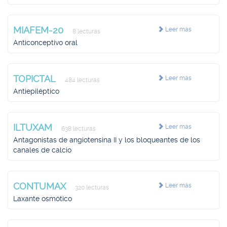
MIAFEM-20
Leer más
8 lecturas
Anticonceptivo oral
TOPICTAL
Leer más
484 lecturas
Antiepiléptico
ILTUXAM
Leer más
638 lecturas
Antagonistas de angiotensina II y los bloqueantes de los
canales de calcio
CONTUMAX
Leer más
320 lecturas
Laxante osmótico