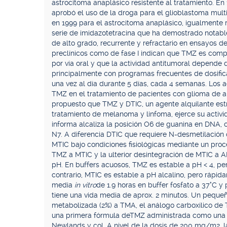
astrocitoma anaplásico resistente al tratamiento. E
aprobó el uso de la droga para el glioblastoma mult
en 1999 para el astrocitoma anaplásico, igualmente r
serie de imidazotetracina que ha demostrado notabl
de alto grado, recurrente y refractario en ensayos de
preclínicos como de fase I indican que TMZ es comp
por vía oral y que la actividad antitumoral depende 
principalmente con programas frecuentes de dosifica
una vez al día durante 5 días, cada 4 semanas. Los a
TMZ en el tratamiento de pacientes con glioma de a
propuesto que TMZ y DTIC, un agente alquilante estr
tratamiento de melanoma y linfoma, ejerce su activi
informa alcaliza la posición O6 de guanina en DNA, c
N7. A diferencia DTIC que requiere N-desmetilación
MTIC bajo condiciones fisiológicas mediante un pro
TMZ a MTIC y la ulterior desintegración de MTIC a AI
pH. En buffers acuosos, TMZ es estable a pH < 4, p
contrario, MTIC es estable a pH alcalino, pero rápi
media
in vitro
de 1.9 horas en buffer fosfato a 37°C 
tiene una vida media de aprox. 2 minutos. Un peque
metabolizada (2%) a TMA, el análogo carboxílico de 
una primera fórmula deTMZ administrada como una d
Newlands y col. A nivel de la dosis de 200 mg/m2, 