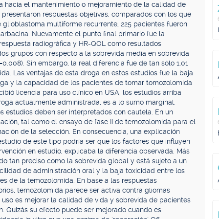
a hacia el mantenimiento o mejoramiento de la calidad de
e presentaron respuestas objetivas, comparados con los que
e glioblastoma multiforme recurrente, 225 pacientes fueron
carbacina. Nuevamente el punto final primario fue la
, respuesta radiográfica y HR-QOL como resultados
s dos grupos con respecto a la sobrevida media en sobrevida
=0.008). Sin embargo, la real diferencia fue de tan sólo 1,01
a. Las ventajas de esta droga en estos estudios fue la baja
oga y la capacidad de los pacientes de tomar tomozolomida
cibió licencia para uso clínico en USA, los estudios arriba
droga actualmente administrada, es a lo sumo marginal.
s estudios deben ser interpretados con cautela. En un
cipación, tal como el ensayo de fase II de temozolomida para el
inación de la selección. En consecuencia, una explicación
studio de este tipo podría ser que los factores que influyen
ervención en estudio, explicaba la diferencia observada. Más
ado tan preciso como la sobrevida global y está sujeto a un
ilidad de administración oral y la baja toxicidad entre los
tes de la temozolomida. En base a las respuestas
torios, temozolomida parece ser activa contra gliomas
 uso es mejorar la calidad de vida y sobrevida de pacientes
ión. Quizás su efecto puede ser mejorado cuando es