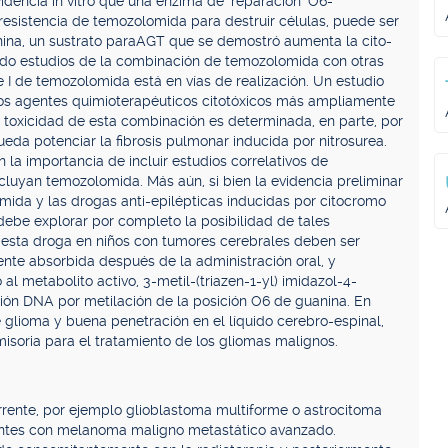
dencia in vitro que una enzima de ´reparación´ O6-
resistencia de temozolomida para destruir células, puede ser
ina, un sustrato paraAGT que se demostró aumenta la cito-
ando estudios de la combinación de temozolomida con otras
 I de temozolomida está en vías de realización. Un estudio
los agentes quimioterapéuticos citotóxicos más ampliamente
 toxicidad de esta combinación es determinada, en parte, por
eda potenciar la fibrosis pulmonar inducida por nitrosurea.
 la importancia de incluir estudios correlativos de
luyan temozolomida. Más aún, si bien la evidencia preliminar
mida y las drogas anti-epilépticas inducidas por citocromo
debe explorar por completo la posibilidad de tales
de esta droga en niños con tumores cerebrales deben ser
nte absorbida después de la administración oral, y
al metabolito activo, 3-metil-(triazen-1-yl) imidazol-4-
ión DNA por metilación de la posición O6 de guanina. En
de glioma y buena penetración en el líquido cerebro-espinal,
oria para el tratamiento de los gliomas malignos.
rente, por ejemplo glioblastoma multiforme o astrocitoma
ientes con melanoma maligno metastático avanzado.