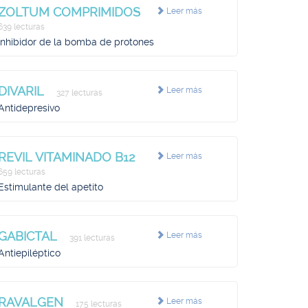
ZOLTUM COMPRIMIDOS
Leer más
639 lecturas
Inhibidor de la bomba de protones
DIVARIL
Leer más
327 lecturas
Antidepresivo
REVIL VITAMINADO B12
Leer más
659 lecturas
Estimulante del apetito
GABICTAL
Leer más
391 lecturas
Antiepiléptico
RAVALGEN
Leer más
175 lecturas