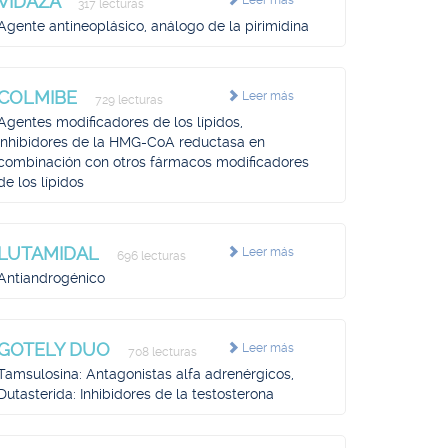
VIDAZA
Leer más
317 lecturas
Agente antineoplásico, análogo de la pirimidina
COLMIBE
Leer más
729 lecturas
Agentes modificadores de los lípidos,
Inhibidores de la HMG-CoA reductasa en
combinación con otros fármacos modificadores
de los lípidos
LUTAMIDAL
Leer más
696 lecturas
Antiandrogénico
GOTELY DUO
Leer más
708 lecturas
Tamsulosina: Antagonistas alfa adrenérgicos,
Dutasterida: Inhibidores de la testosterona