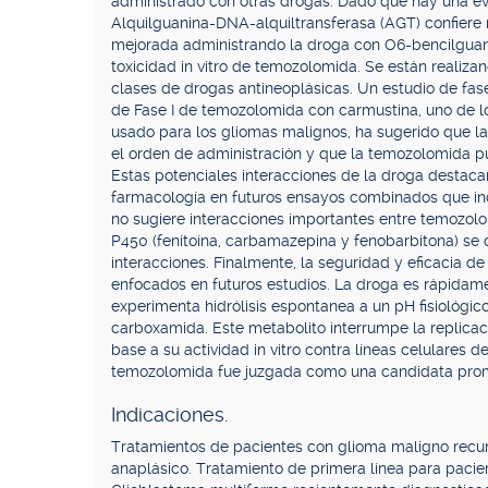
administrado con otras drogas. Dado que hay una evi
Alquilguanina-DNA-alquiltransferasa (AGT) confiere 
mejorada administrando la droga con O6-bencilguan
toxicidad in vitro de temozolomida. Se están realiz
clases de drogas antineoplásicas. Un estudio de fase
de Fase I de temozolomida con carmustina, uno de 
usado para los gliomas malignos, ha sugerido que la
el orden de administración y que la temozolomida pu
Estas potenciales interacciones de la droga destacan
farmacología en futuros ensayos combinados que inc
no sugiere interacciones importantes entre temozolo
P450 (fenitoína, carbamazepina y fenobarbitona) se 
interacciones. Finalmente, la seguridad y eficacia 
enfocados en futuros estudios. La droga es rápidame
experimenta hidrólisis espontanea a un pH fisiológico 
carboxamida. Este metabolito interrumpe la replicac
base a su actividad in vitro contra líneas celulares 
temozolomida fue juzgada como una candidata promis
Indicaciones.
Tratamientos de pacientes con glioma maligno recur
anaplásico. Tratamiento de primera línea para pac