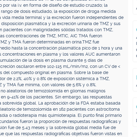
por vía i.v. en forma de diseño de estudio cruzado; la
l rango de dosis estudiado, la exposición de droga medida
 vida media terminal y la excreción fueron independientes de
 disposición plasmática y la excreción urinaria de TMZ y sus
n pacientes con malignidades sólidas tratados con TMZ,
Las concentraciones de TMZ, MTIC, AIC TMA fueron
TMZ y TMA fueron determinadas en orina.TMZ fue
edio hasta la concentración plasmática pico de 1 hora y una
as concentraciones en plasma y los valores AUC aumentaron
cumulación de la dosis en plasma durante 5 días de
xcreción oscilaron entre 102-115 mL/min/m2, con un CV de <
as del compuesto original en plasma. Sobre la base de
or de 2.2%, 40% y 0.8% de exposición sistémica a TMZ,
Z y TMA fue mínima, con valores de 5.6% y 0.8%,
 no aleatorios de temozolomida en gliomas malignos
l en 9-41% de los pacientes. Sin embargo, las respuestas
la sobrevida global. La aprobacióln de la FDA estaba basada
aleatorio de temozolomida en 162 pacientes con astrocitoma
óla o radioterapia más quimioterapia. El punto final primario
ecundarios fueron la proporción de respuestas radiográficas y
sión fue de 5.43 meses y la sobrevida global media fue de
e que las respuestas radiográficas objetivas fueron vistas en