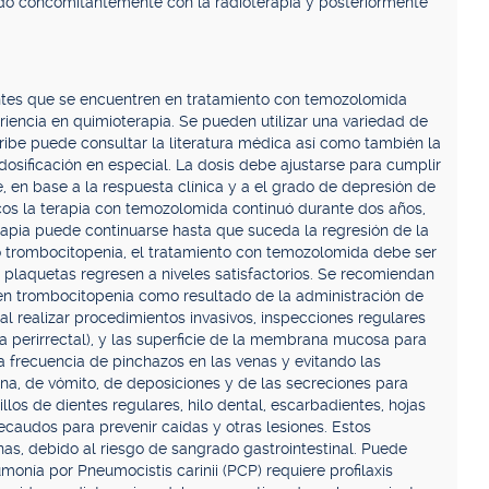
do concomitantemente con la radioterapia y posteriormente
ntes que se encuentren en tratamiento con temozolomida
iencia en quimioterapia. Se pueden utilizar una variedad de
ibe puede consultar la literatura médica así como también la
a dosificación en especial. La dosis debe ajustarse para cumplir
, en base a la respuesta clínica y a el grado de depresión de
cos la terapia con temozolomida continuó durante dos años,
erapia puede continuarse hasta que suceda la regresión de la
 trombocitopenia, el tratamiento con temozolomida debe ser
 plaquetas regresen a niveles satisfactorios. Se recomiendan
en trombocitopenia como resultado de la administración de
l realizar procedimientos invasivos, inspecciones regulares
ea perirrectal), y las superficie de la membrana mucosa para
la frecuencia de pinchazos en las venas y evitando las
ina, de vómito, de deposiciones y de las secreciones para
pillos de dientes regulares, hilo dental, escarbadientes, hojas
 recaudos para prevenir caídas y otras lesiones. Estos
inas, debido al riesgo de sangrado gastrointestinal. Puede
monía por Pneumocistis carinii (PCP) requiere profilaxis