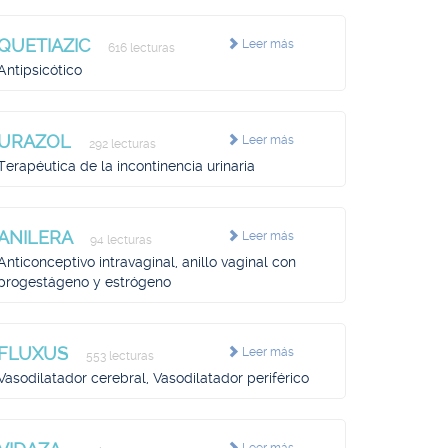
QUETIAZIC
Leer más
616 lecturas
Antipsicótico
URAZOL
Leer más
292 lecturas
Terapéutica de la incontinencia urinaria
ANILERA
Leer más
94 lecturas
Anticonceptivo intravaginal, anillo vaginal con
progestágeno y estrógeno
FLUXUS
Leer más
553 lecturas
Vasodilatador cerebral, Vasodilatador periférico