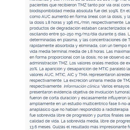
pacientes que recibieron TMZ tanto por vía oral como 
biodisponibilidad media absoluta fue del 109%. En e
como AUC aumentó en forma lineal con la dosis, y la
la dosis 1.8 horas y 196 mL/min, respectivamente. La
productos de degradación estaban caracterizados e
oscilando entre 50-250 mg/m2/día durante 5 dias. 
determinadas en plasma, y las concentraciones de 
rápidamente absorbida y eliminada, con un tiempo m
vida media terminal media de 1.8 horas. Las máxim
en forma proporcional con la dosis; no se observó a
administración TMZ. Los valores orales medios de e
20%. La aparición y desaparición de MTIC paraleló l
valores AUC, MTIC, AIC y TMA representaron alreded
respectivamente. La excreción urinaria media de TM
respectivamente.
Información clínica:
Varios ensayos
presentaron evidencia objetiva de involución tumora
fueron de corta duración y escasamente influyeron 
ampliamente en un estudio multicéntrico fase II-no-
anaplásico que no habían respondido a radioterapia s
fue sobrevida libre de progresión y puntos finales s
calidad de vida. La sobrevida media, libre de progre
13.6 meses. Quizás el resultado más impresionante fu