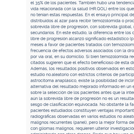
el 35% de los pacientes. También hubo una tendenci
vida relacionada con la salud (HR.QOL) entre los qu
no tenían estas respuestas. En el ensayo principal d
distribuidos al azar para recibir temozolomida o pro
sobrevida libre de progresión, con sobrevida global
secundarios. En este estudio, la diferencia entre lo
libre de progresión alcanzó significado estadístico (p
meses a favor de pacientes tratados con temozolomid
frecuencia de efectos adversos asociados con la dr
por vía oral, en su domicilio. Si bien temozolomida re
citados sugieren que el efecto beneficioso de esta 
Además, los resultados positivos observados en esto
estudio no.aleatorio con estrictos criterios de parti
astrocitoma anaplásico, existe la posibilidad de incl
alternativa del resultado mejorado informado en un e
sobre la selección de los pacientes antes que la int
aún la sobrevida libre de progresión no es un result
sesgo de clasificación equivocada. No obstante la fac
pacientes estudiados constituyen ventajas importan
radiográficas observadas en varios estudios no alea
malignos recurrentes (panel), pero la mejor forma de
con gliomas malignos, requieren ulterior investigac