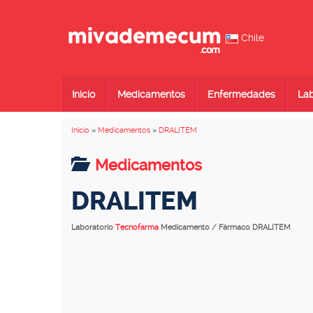
Chile
Inicio
Medicamentos
Enfermedades
Lab
Inicio
»
Medicamentos
»
DRALITEM
Medicamentos
DRALITEM
Laboratorio
Tecnofarma
Medicamento / Fármaco DRALITEM