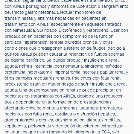
Efectuar seguimiento de los pacientes en tratamiento crónico
con AINEs por signos y síntomas de ulceración o sangramiento
del tracto gastrointestinal. Efectuar monitoreo de
transaminasas y enzimas hepáticas en pacientes en
tratamiento con AINEs, especialmente en aquellos tratados
con Nimesulida, Sulindaco, Diclofenaco y Naproxeno. Usar con
precaución en pacientes con compromiso de la función
cardiaca, hipertensión, terapia diurética crónica, y otras
condiciones que predisponen a retención de fluidos, debido a
que los AINEs pueden causar la retención de fluidos además
de edema periférico. Se puede producir insuficiencia renal
aguda, nefritis intersticial con hematuria, síndrome nefrótico,
proteinuria, hiperkalemia, hiponatremia, necrosis papilar renal y
otros cambios medulares renales. Pacientes con falla renal
preexistente están en mayor riesgo de sufrir insuficiencia renal
aguda. Una descompensación renal se puede precipitar en
pacientes en tratamiento con AINEs, debido a una reducción
dosis dependiente en la formación de prostaglandinas
afectando principalmente a ancianos, lactantes, prematuros,
pacientes con falla renal, cardiaca o disfunción hepática,
glomerulonefritis crónica, deshidratación, diabetes mellitus,
septicemia, pielonefritis y depleción de volumen extracelular
en aquellos que están tomando inhibidores de la ECA, y/o