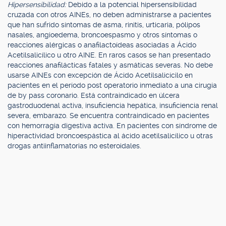
Hipersensibilidad:
Debido a la potencial hipersensibilidad
cruzada con otros AINEs, no deben administrarse a pacientes
que han sufrido síntomas de asma, rinitis, urticaria, pólipos
nasales, angioedema, broncoespasmo y otros síntomas o
reacciones alérgicas o anafilactoídeas asociadas a Ácido
Acetilsalicílico u otro AINE. En raros casos se han presentado
reacciones anafilácticas fatales y asmáticas severas. No debe
usarse AINEs con excepción de Ácido Acetilsalicícilo en
pacientes en el período post operatorio inmediato a una cirugía
de by pass coronario. Está contraindicado en úlcera
gastroduodenal activa, insuficiencia hepática, insuficiencia renal
severa, embarazo. Se encuentra contraindicado en pacientes
con hemorragia digestiva activa. En pacientes con síndrome de
hiperactividad broncoespástica al ácido acetilsalicílico u otras
drogas antiinflamatorias no esteroidales.