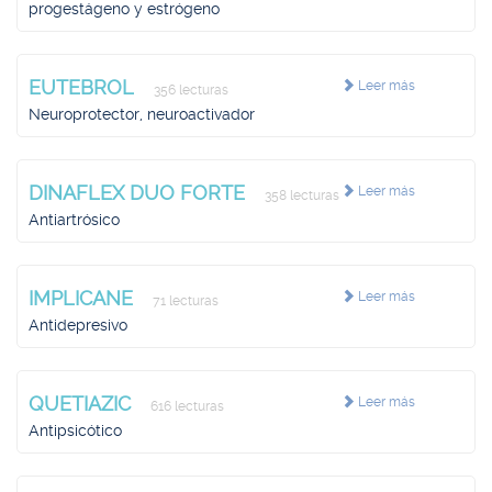
progestágeno y estrógeno
EUTEBROL
Leer más
356 lecturas
Neuroprotector, neuroactivador
DINAFLEX DUO FORTE
Leer más
358 lecturas
Antiartrósico
IMPLICANE
Leer más
71 lecturas
Antidepresivo
QUETIAZIC
Leer más
616 lecturas
Antipsicótico