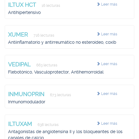
ILTUX HCT
Leer más
16 lecturas
Antihipertensivo
XUMER
Leer más
716 lecturas
Antiinflamatorio y antirreumático no esteroideo, coxib
VEDIPAL
Leer más
663 lecturas
Flebotónico, Vasculoprotector, Antihemorroidal
INMUNOPRIN
Leer más
673 lecturas
Inmunomodulador
ILTUXAM
Leer más
638 lecturas
Antagonistas de angiotensina II y los bloqueantes de los
canales de calcio