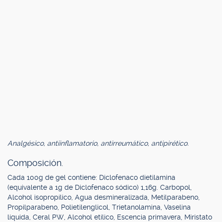
Analgésico, antiinflamatorio, antirreumático, antipirético.
Composición.
Cada 100g de gel contiene: Diclofenaco dietilamina
(equivalente a 1g de Diclofenaco sódico) 1,16g. Carbopol,
Alcohol isopropílico, Agua desmineralizada, Metilparabeno,
Propilparabeno, Polietilenglicol, Trietanolamina, Vaselina
líquida, Ceral PW, Alcohol etílico, Escencia primavera, Miristato