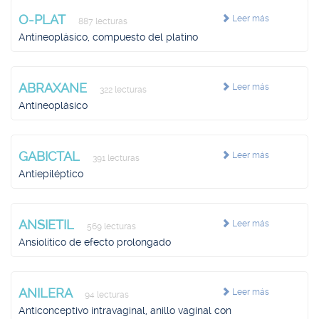
O-PLAT
Leer más
887 lecturas
Antineoplásico, compuesto del platino
ABRAXANE
Leer más
322 lecturas
Antineoplásico
GABICTAL
Leer más
391 lecturas
Antiepiléptico
ANSIETIL
Leer más
569 lecturas
Ansiolítico de efecto prolongado
ANILERA
Leer más
94 lecturas
Anticonceptivo intravaginal, anillo vaginal con