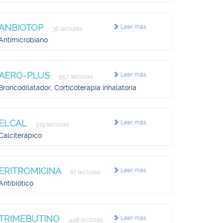
ANBIOTOP
Leer más
36 lecturas
Antimicrobiano
AERO-PLUS
Leer más
957 lecturas
Broncodilatador, Corticoterapia inhalatoria
ELCAL
Leer más
519 lecturas
Calciterápico
ERITROMICINA
Leer más
67 lecturas
Antibiótico
TRIMEBUTINO
Leer más
448 lecturas