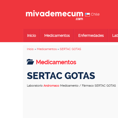
Chile
Inicio
Medicamentos
Enfermedades
Lab
Inicio
»
Medicamentos
»
SERTAC GOTAS
Medicamentos
SERTAC GOTAS
Laboratorio
Andromaco
Medicamento / Fármaco SERTAC GOTAS