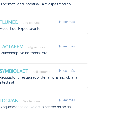
Hipermotilidad intestinal, Antiespasmódico
FLUMED
Leer más
709 lecturas
Mucolítico, Expectorante
LACTAFEM
Leer más
189 lecturas
Anticonceptivo hormonal oral
SYMBIOLACT
Leer más
528 lecturas
Regulador y restaurador de la flora microbiana
intestinal
TOGRAN
Leer más
657 lecturas
Bloqueador selectivo de la secreción ácida