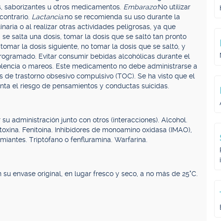
es, saborizantes u otros medicamentos.
Embarazo:
No utilizar
contrario.
Lactancia:
no se recomienda su uso durante la
aria o al realizar otras actividades peligrosas, ya que
se salta una dosis, tomar la dosis que se saltó tan pronto
tomar la dosis siguiente, no tomar la dosis que se saltó, y
rogramado. Evitar consumir bebidas alcohólicas durante el
olencia o mareos. Este medicamento no debe administrarse a
de trastorno obsesivo compulsivo (TOC). Se ha visto que el
nta el riesgo de pensamientos y conductas suicidas.
u administración junto con otros (interacciones). Alcohol.
itoxina. Fenitoína. Inhibidores de monoamino oxidasa (IMAO),
emiantes. Triptófano o fenfluramina. Warfarina.
 su envase original, en lugar fresco y seco, a no más de 25°C.