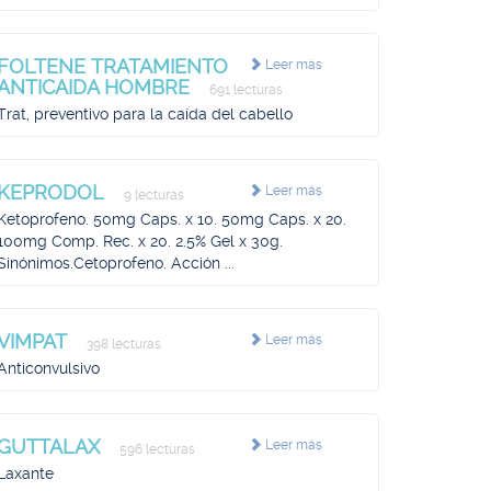
FOLTENE TRATAMIENTO
Leer más
ANTICAIDA HOMBRE
691 lecturas
Trat, preventivo para la caída del cabello
KEPRODOL
Leer más
9 lecturas
Ketoprofeno. 50mg Caps. x 10. 50mg Caps. x 20.
100mg Comp. Rec. x 20. 2.5% Gel x 30g.
Sinónimos.Cetoprofeno. Acción ...
VIMPAT
Leer más
398 lecturas
Anticonvulsivo
GUTTALAX
Leer más
596 lecturas
Laxante