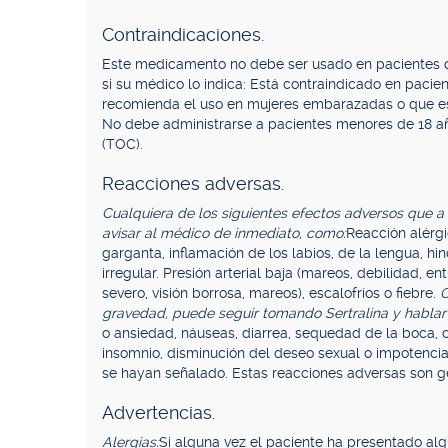
Contraindicaciones.
Este medicamento no debe ser usado en pacientes q
si su médico lo indica: Está contraindicado en pacien
recomienda el uso en mujeres embarazadas o que e
No debe administrarse a pacientes menores de 18 añ
(TOC).
Reacciones adversas.
Cualquiera de los siguientes efectos adversos que a
avisar al médico de inmediato, como:
Reacción alérgi
garganta, inflamación de los labios, de la lengua, hi
irregular. Presión arterial baja (mareos, debilidad, e
severo, visión borrosa, mareos), escalofríos o fiebre.
C
gravedad, puede seguir tomando Sertralina y hablar
o ansiedad, náuseas, diarrea, sequedad de la boca, c
insomnio, disminución del deseo sexual o impotenci
se hayan señalado. Estas reacciones adversas son ge
Advertencias.
Alergias:
Si alguna vez el paciente ha presentado al