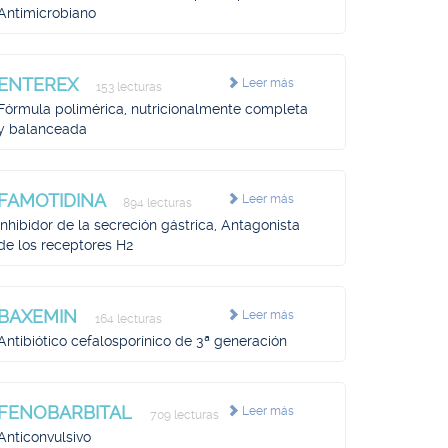
Antimicrobiano
ENTEREX
Leer más
153 lecturas
Fórmula polimérica, nutricionalmente completa
y balanceada
FAMOTIDINA
Leer más
894 lecturas
Inhibidor de la secreción gástrica, Antagonista
de los receptores H2
BAXEMIN
Leer más
164 lecturas
Antibiótico cefalosporínico de 3ª generación
FENOBARBITAL
Leer más
709 lecturas
Anticonvulsivo