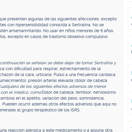
ue presenten algunas de las siguientes afecciones, excepto
tes con hipersensibilidad conocida a Sertralina. No se
stén amamamntando. No usar en niños menores de 6 años.
os, excepto en casos de trastorno obsesivo compulsivo
 continuación se señalan se debe dejar de tomar Sertralina y
ca con dificultad para respirar, estrechamiento de la
nchazón de la cara; urticaria. Pulso a una frecuencia cardiaca
ntumecimiento), presión arterial elevada (dolor de cabeza
ualquiera de los siguientes efectos adversos de menor
 con el médico, como:
Dolor de cabeza, temblor, nerviosismo
ambios en el apetito, variación del peso, somnolencia,
a. Pueden ocurrir además otros efectos adversos que aquí no
nerales al grupo terapéutico de los ISRS.
guna reacción alérgica a este medicamento o a alguna otra