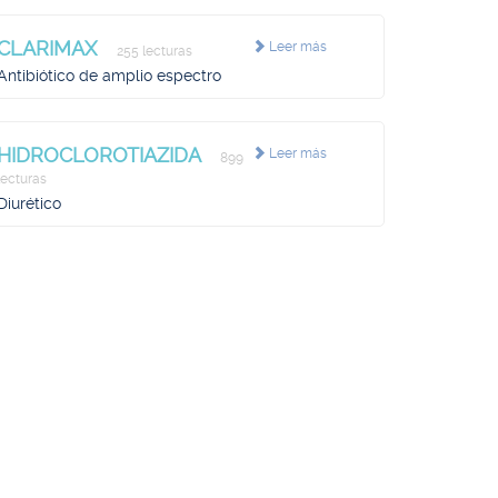
CLARIMAX
Leer más
255 lecturas
Antibiótico de amplio espectro
HIDROCLOROTIAZIDA
Leer más
899
lecturas
Diurético