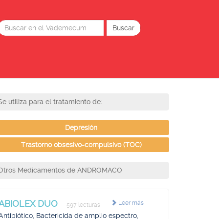
Se utiliza para el tratamiento de:
Depresión
Trastorno obsesivo-compulsivo (TOC)
Otros Medicamentos de ANDROMACO
ABIOLEX DUO
Leer más
597 lecturas
Antibiótico, Bactericida de amplio espectro,