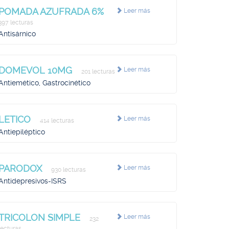
POMADA AZUFRADA 6%
Leer más
397 lecturas
Antisárnico
DOMEVOL 10MG
Leer más
201 lecturas
Antiemético, Gastrocinético
LETICO
Leer más
414 lecturas
Antiepiléptico
PARODOX
Leer más
930 lecturas
Antidepresivos-ISRS
TRICOLON SIMPLE
Leer más
232
lecturas