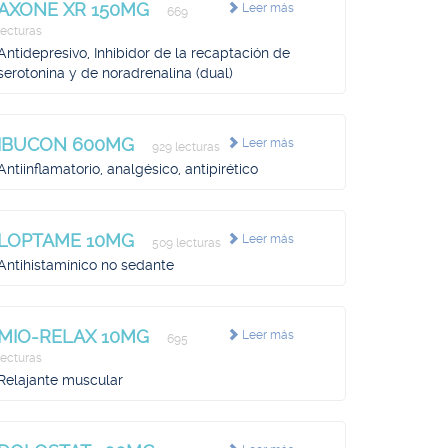
AXONE XR 150MG
Leer más
669
lecturas
Antidepresivo, Inhibidor de la recaptación de
serotonina y de noradrenalina (dual)
IBUCON 600MG
Leer más
929 lecturas
Antiinflamatorio, analgésico, antipirético
LOPTAME 10MG
Leer más
509 lecturas
Antihistamínico no sedante
MIO-RELAX 10MG
Leer más
695
lecturas
Relajante muscular