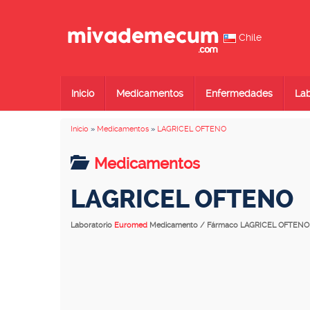
Chile
Inicio
Medicamentos
Enfermedades
Lab
Inicio
»
Medicamentos
»
LAGRICEL OFTENO
Medicamentos
LAGRICEL OFTENO
Laboratorio
Euromed
Medicamento / Fármaco LAGRICEL OFTENO