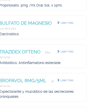
Propinoxato. 5mg /ml Oral Sol. x 15ml.
SULFATO DE MAGNESIO
Leer más
104 lecturas
Electrolítico
TRAZIDEX OFTENO
Leer más
689
lecturas
Antibiótico, Antiinflamatorio esteroide
BROPAVOL 8MG/5ML
Leer más
36
lecturas
Expectorante y mucolítico de las secreciones
bronquiales