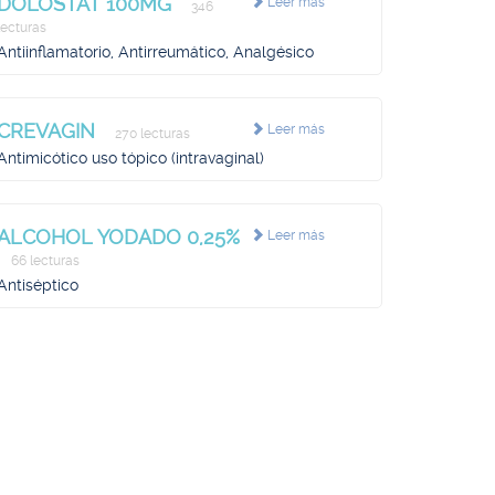
DOLOSTAT 100MG
Leer más
346
lecturas
Antiinflamatorio, Antirreumático, Analgésico
CREVAGIN
Leer más
270 lecturas
Antimicótico uso tópico (intravaginal)
ALCOHOL YODADO 0,25%
Leer más
66 lecturas
Antiséptico