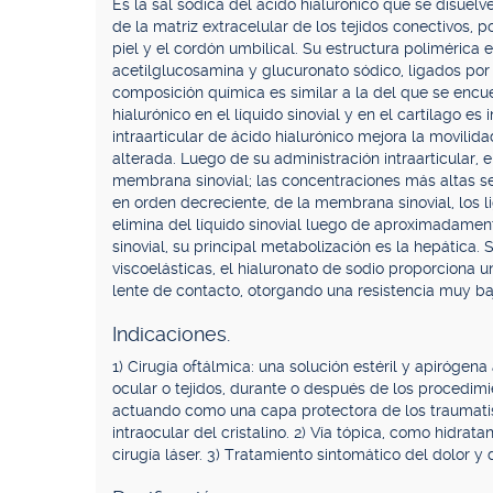
Es la sal sódica del ácido hialurónico que se disuel
de la matriz extracelular de los tejidos conectivos, po
piel y el cordón umbilical. Su estructura polimérica
acetilglucosamina y glucuronato sódico, ligados por
composición química es similar a la del que se encue
hialurónico en el líquido sinovial y en el cartílago es 
intraarticular de ácido hialurónico mejora la movilida
alterada. Luego de su administración intraarticular, 
membrana sinovial; las concentraciones más altas se h
en orden decreciente, de la membrana sinovial, los 
elimina del líquido sinovial luego de aproximadament
sinovial, su principal metabolización es la hepática.
viscoelásticas, el hialuronato de sodio proporciona u
lente de contacto, otorgando una resistencia muy b
Indicaciones.
1) Cirugía oftálmica: una solución estéril y apirógen
ocular o tejidos, durante o después de los procedimi
actuando como una capa protectora de los traumatis
intraocular del cristalino. 2) Vía tópica, como hidrata
cirugía láser. 3) Tratamiento sintomático del dolor y de