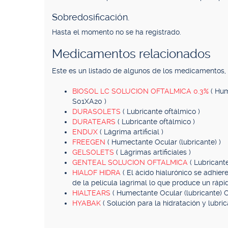
Sobredosificación.
Hasta el momento no se ha registrado.
Medicamentos relacionados
Este es un listado de algunos de los medicamentos
BIOSOL LC SOLUCION OFTALMICA 0.3%
( Hum
S01XA20 )
DURASOLETS
( Lubricante oftálmico )
DURATEARS
( Lubricante oftálmico )
ENDUX
( Lágrima artificial )
FREEGEN
( Humectante Ocular (lubricante) )
GELSOLETS
( Lágrimas artificiales )
GENTEAL SOLUCION OFTALMICA
( Lubricant
HIALOF HIDRA
( El ácido hialurónico se adhier
de la película lagrimal lo que produce un rápid
HIALTEARS
( Humectante Ocular (lubricante) 
HYABAK
( Solución para la hidratación y lubr