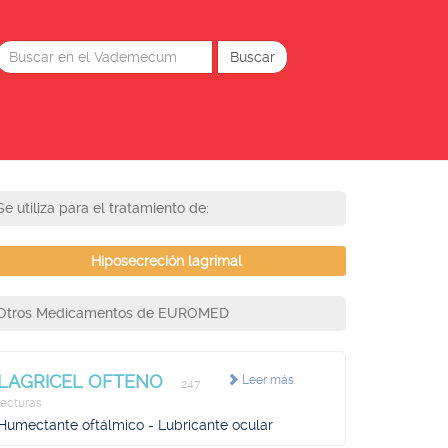
Se utiliza para el tratamiento de:
Hiposecreción lagrimal
Otros Medicamentos de EUROMED
LAGRICEL OFTENO
Leer más
247
lecturas
Humectante oftálmico - Lubricante ocular