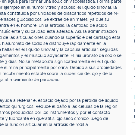
ve en agua para formar una solución viscoelástica. Forma parte
r ejemplo en el humor vítreo y acuoso, el líquido sinovial, la
 está constituida por unidades de disacáridos repetidos de N-
 enlaces glucosídicos. Se extrae de animales, ya que su
ntra en el hombre. En la artrosis, la cantidad de ácido
insuficiente y su calidad está alterada. Así, la administración
d de las articulaciones cuando la superficie del cartílago está
el hialuronato de sodio se distribuye rápidamente en la
allan en el líquido sinovial y la cápsula articular, seguidas,
ligamentos y el músculo adyacente. El hialuronato de sodio se
e 3 días. No se metaboliza significativamente en el líquido
 Se elimina principalmente por orina. Debido a sus propiedades
n recubrimiento estable sobre la superficie del ojo y de la
aja al movimiento de parpadeo.
a ayuda a rellenar el espacio dejado por la pérdida de líquido
entos quirúrgicos. Reduce el daño a las células de la región
mos producidos por los instrumentos y por el contacto
nte y lubricante en queratitis, ojo seco crónico, luego de
 la función articular en la artrosis de rodilla.