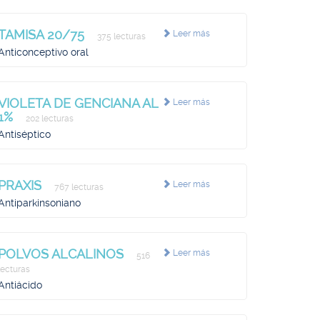
TAMISA 20/75
Leer más
375 lecturas
Anticonceptivo oral
VIOLETA DE GENCIANA AL
Leer más
1%
202 lecturas
Antiséptico
PRAXIS
Leer más
767 lecturas
Antiparkinsoniano
POLVOS ALCALINOS
Leer más
516
lecturas
Antiácido