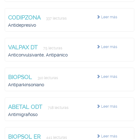
CODIPZONA
Leer más
337 lecturas
Antidepresivo
VALPAX DT
Leer más
75 lecturas
Anticonvulsivante, Antipánico
BIOPSOL
Leer más
310 lecturas
Antiparkinsoniano
ABETAL ODT
Leer más
718 lecturas
Antimigrañoso
BIOPSOL ER
Leer más
441 lecturas