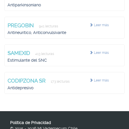
Antiparkinsoniano
PREGOBIN
Leer más
941 lecturas
Antineurítico, Anticonvulsivante
SAMEXID
Leer más
413 lecturas
Estimulante del SNC
CODIPZONA SR
Leer más
173 lecturas
Antidepresivo
Política de Privacidad
© 2015 - 2026 Mi Vademecum Chile