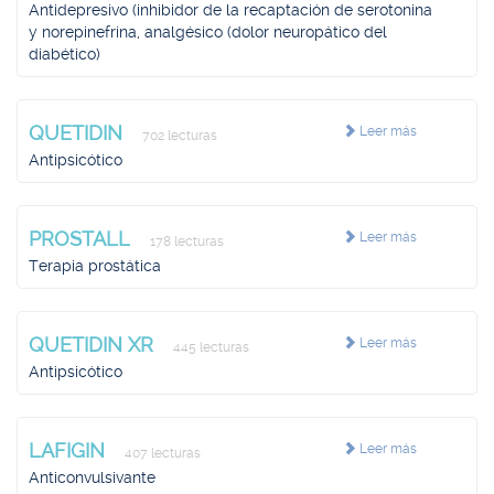
Antidepresivo (inhibidor de la recaptación de serotonina
y norepinefrina, analgésico (dolor neuropático del
diabético)
QUETIDIN
Leer más
702 lecturas
Antipsicótico
PROSTALL
Leer más
178 lecturas
Terapia prostática
QUETIDIN XR
Leer más
445 lecturas
Antipsicótico
LAFIGIN
Leer más
407 lecturas
Anticonvulsivante