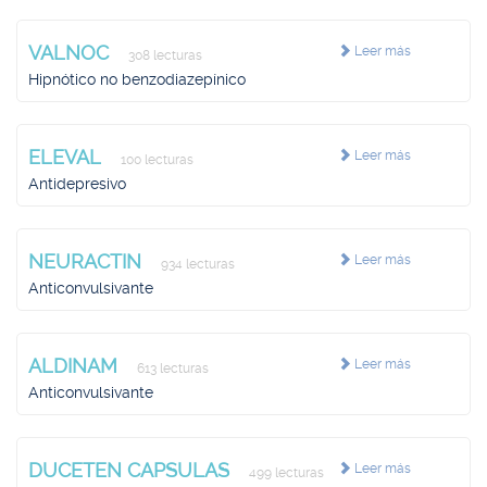
VALNOC
Leer más
308 lecturas
Hipnótico no benzodiazepínico
ELEVAL
Leer más
100 lecturas
Antidepresivo
NEURACTIN
Leer más
934 lecturas
Anticonvulsivante
ALDINAM
Leer más
613 lecturas
Anticonvulsivante
DUCETEN CAPSULAS
Leer más
499 lecturas