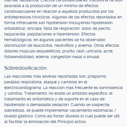
diarrea, flatulencia. Efectos cardiovasculares: trazodona ha sido
asociada a la producción de un mínimo de efectos
cardiovasculares en relación a aquellos producidos por los
antidepresivos tricíclicos. Algunos de los efectos reportados en
forma infrecuente son hipotensión (incluyendo hipotensión
ortostática), síncope, falta de respiración, dolor de pecho,
taquicardia, palpitaciones e hipertensión. Efectos
hematológicos: en algunos pacientes se ha observado
disminución de leucocitos, neutrófilos y anemia. Otros efectos:
dolores músculo-esqueléticos, prurito, rash, urticaria, acné,
fotosensibilidad, edema, congestión nasal o sinusal.
Sobredosificación.
Las reacciones más severas reportadas son; priapismo,
parálisis respiratoria, ataque y cambios en el
electrocardiograma. La reacción más frecuente es somnolencia
y vómitos. Tratamiento: no existe un antídoto específico, el
tratamiento es sintomático y de soporte en el caso de
hipotensión o demasiada sedación. Cuando se sospecha
sobredosis, se puede implementar vaciamiento estomacal /
lavado gástrico. Como así forzar diuresis lo cual puede ser útil
al facilitar la eliminación del Principio activo.