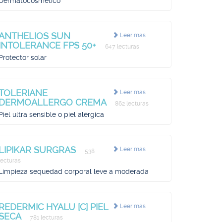
Dermatocosmético
ANTHELIOS SUN
Leer más
INTOLERANCE FPS 50+
647 lecturas
Protector solar
TOLERIANE
Leer más
DERMOALLERGO CREMA
862 lecturas
Piel ultra sensible o piel alérgica
LIPIKAR SURGRAS
Leer más
538
lecturas
Limpieza sequedad corporal leve a moderada
REDERMIC HYALU [C] PIEL
Leer más
SECA
781 lecturas