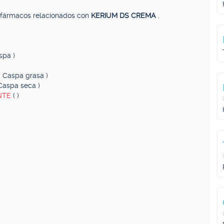
, fármacos relacionados con
KERIUM DS CREMA
.
spa )
( Caspa grasa )
 Caspa seca )
NTE
( )