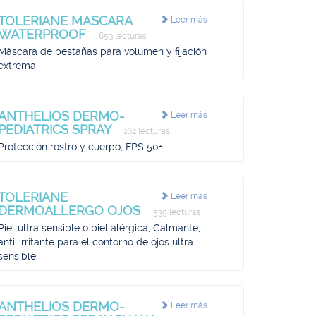
TOLERIANE MASCARA
Leer más
WATERPROOF
653 lecturas
Máscara de pestañas para volumen y fijación
extrema
ANTHELIOS DERMO-
Leer más
PEDIATRICS SPRAY
162 lecturas
Protección rostro y cuerpo, FPS 50+
TOLERIANE
Leer más
DERMOALLERGO OJOS
539 lecturas
Piel ultra sensible o piel alérgica, Calmante,
anti-irritante para el contorno de ojos ultra-
sensible
ANTHELIOS DERMO-
Leer más