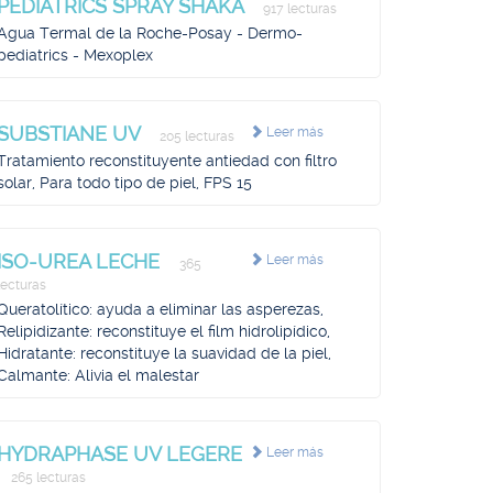
PEDIATRICS SPRAY SHAKA
917 lecturas
Agua Termal de la Roche-Posay - Dermo-
pediatrics - Mexoplex
SUBSTIANE UV
Leer más
205 lecturas
Tratamiento reconstituyente antiedad con filtro
solar, Para todo tipo de piel, FPS 15
ISO-UREA LECHE
Leer más
365
lecturas
Queratolítico: ayuda a eliminar las asperezas,
Relipidizante: reconstituye el film hidrolipídico,
Hidratante: reconstituye la suavidad de la piel,
Calmante: Alivia el malestar
HYDRAPHASE UV LEGERE
Leer más
265 lecturas