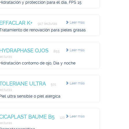
Hidratación y protección para el día, FPS 15
EFFACLAR K+
Leer más
917 lecturas
Tratamiento de renovación para pieles grasas
HYDRAPHASE OJOS
Leer más
855
lecturas
Hidratación contorno de ojo, Día y noche
TOLERIANE ULTRA
Leer más
501
lecturas
Piel ultra sensible o piel alérgica
CICAPLAST BAUME B5
Leer más
120
lecturas