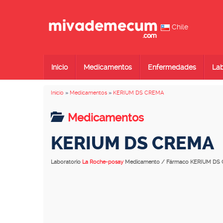
Chile
Inicio
Medicamentos
Enfermedades
Lab
Inicio
»
Medicamentos
»
KERIUM DS CREMA
Medicamentos
KERIUM DS CREMA
Laboratorio
La Roche-posay
Medicamento / Fármaco KERIUM DS