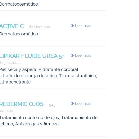
Dermatocosmético
ACTIVE C
Leer más
641 lecturas
Dermatocosmético
LIPIKAR FLUIDE UREA 5+
Leer más
805 lecturas
Piel seca y áspera, Hidratante corporal
ultrafluido de larga duración, Textura ultrafluida,
ultrapenetrante
REDERMIC OJOS
Leer más
945
lecturas
Tratamiento contorno de ojos, Tratamaniento de
relleno, Antiarrugas y firmeza