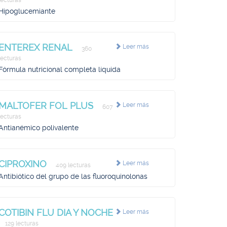
lecturas
Hipoglucemiante
ENTEREX RENAL
Leer más
360
lecturas
Fórmula nutricional completa líquida
MALTOFER FOL PLUS
Leer más
607
lecturas
Antianémico polivalente
CIPROXINO
Leer más
409 lecturas
Antibiótico del grupo de las fluoroquinolonas
COTIBIN FLU DIA Y NOCHE
Leer más
129 lecturas