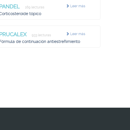
PANDEL
Leer más
169 lecturas
Corticosteroide tópico
PRUCALEX
Leer más
933 lecturas
Fórmula de continuación antiestreñimiento