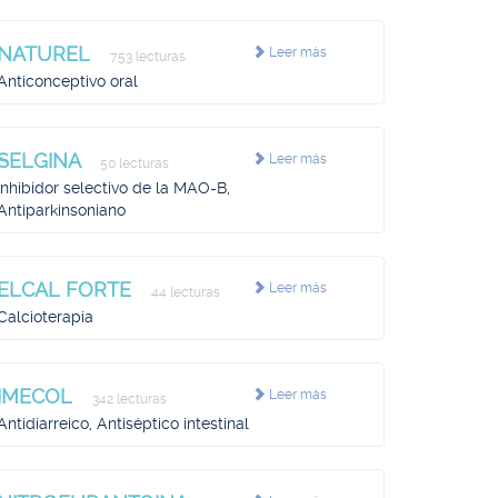
NATUREL
Leer más
753 lecturas
Anticonceptivo oral
SELGINA
Leer más
50 lecturas
Inhibidor selectivo de la MAO-B,
Antiparkinsoniano
ELCAL FORTE
Leer más
44 lecturas
Calcioterapia
IMECOL
Leer más
342 lecturas
Antidiarreico, Antiséptico intestinal