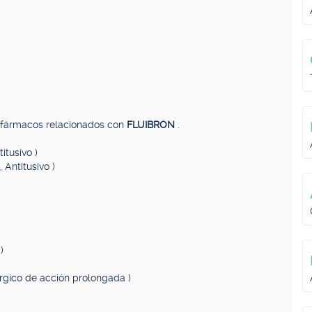
, fármacos relacionados con
FLUIBRON
.
itusivo )
 Antitusivo )
)
érgico de acción prolongada )