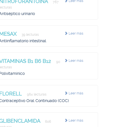
NITROFURANTOINA
Leer más
767
lecturas
Antiséptico urinario
MESAX
Leer más
39 lecturas
Antiinflamatorio intestinal
VITAMINAS B1 B6 B12
Leer más
90
lecturas
Polivitamínico
FLORELL
Leer más
964 lecturas
Contraceptivo Oral Continuado (COC)
GLIBENCLAMIDA
Leer más
606