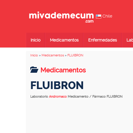
Chile
Inicio
Medicamentos
Enfermedades
Lab
Inicio
»
Medicamentos
»
FLUIBRON
Medicamentos
FLUIBRON
Laboratorio
Andromaco
Medicamento / Fármaco FLUIBRON