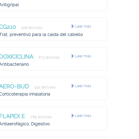
Antigripal
CG210
Leer más
928 lecturas
Trat, preventivo para la caída del cabello
DOXICICLINA
Leer más
673 lecturas
Antibacteriano
AERO-BUD
Leer más
934 lecturas
Corticoterapia inhalatoria
FLAPEX E
Leer más
769 lecturas
Antiaerofágico, Digestivo