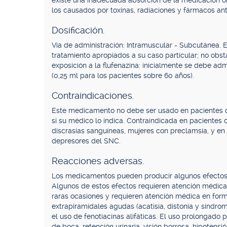
existe una inadecuada absorción de la medicación or
los causados por toxinas, radiaciones y fármacos ant
Dosificación.
Vía de administración: Intramuscular - Subcutánea. 
tratamiento apropiados a su caso particular; no obst
exposición a la flufenazina: inicialmente se debe adm
(0,25 ml para los pacientes sobre 60 años).
Contraindicaciones.
Este medicamento no debe ser usado en pacientes q
si su médico lo indica. Contraindicada en pacientes 
discrasias sanguíneas, mujeres con preclamsia, y en
depresores del SNC.
Reacciones adversas.
Los medicamentos pueden producir algunos efectos
Algunos de estos efectos requieren atención médica
raras ocasiones y requieren atención médica en for
extrapiramidales agudas (acatisia, distonía y síndr
el uso de fenotiacinas alifáticas. El uso prolongado
de boca, retención urinaria, visión borrosa, hipoten