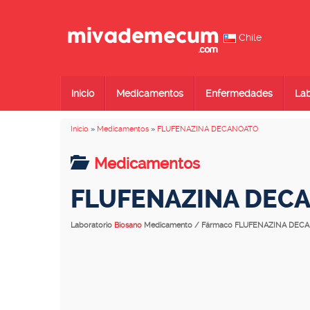
Chile
Inicio
Medicamentos
Enfermedades
Lab
Inicio
»
Medicamentos
»
FLUFENAZINA DECANOATO
Medicamentos
FLUFENAZINA DEC
Laboratorio
Biosano
Medicamento / Fármaco FLUFENAZINA DEC