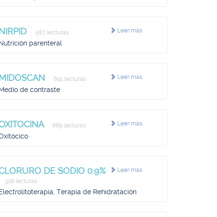
NIRPID
Leer más
587 lecturas
Nutrición parenteral
MIDOSCAN
Leer más
691 lecturas
Medio de contraste
OXITOCINA
Leer más
869 lecturas
Oxitócico
CLORURO DE SODIO 0.9%
Leer más
328 lecturas
Electrolitoterapia, Terapia de Rehidratación