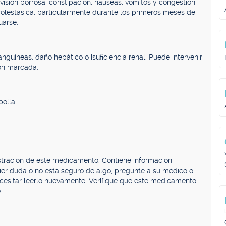
 visión borrosa, constipación, náuseas, vómitos y congestión
colestásica, particularmente durante los primeros meses de
uarse.
guíneas, daño hepático o isuficiencia renal. Puede intervenir
ión marcada.
olla.
stración de este medicamento. Contiene información
uier duda o no está seguro de algo, pregunte a su médico o
ecesitar leerlo nuevamente. Verifique que este medicamento
.