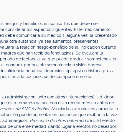
 riesgos y beneficios en su uso, los que deben ser
ebe considerar los aspectos siguientes: Este medicamento
sted debe comunicar a su médico si alguna vez ha presentado
una otra sustancia, ya sea alimentos, preservantes,
aluará la relación riesgo-beneficio de su indicación durante
madres que han recibido fenotiazinas. Se evaluará la
l período de lactancia, ya que puede producir somnolencia en
 al conducir por posible somnolencia o visión borrosa.
suficiencia hepática, depresión, epilepsia o historia previa
xposición a la luz, pues se descompone con ella.
u administración junto con otros (interacciones). Ud. debe
ue está tomando ya sea con o sin receta médica antes de
resores de SNC ó alcohol:
Asociada a atropínicos aumenta la
hipotensión puede aumentar en pacientes que reciban a la vez
s adrenérgicos.
Presencia de otras enfermedades:
El efecto
cia de una enfermedad, dando lugar a efectos no deseados,