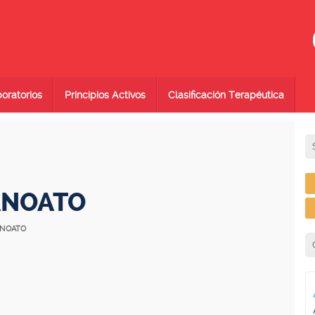
oratorios
Principios Activos
Clasificación Terapéutica
ANOATO
ANOATO