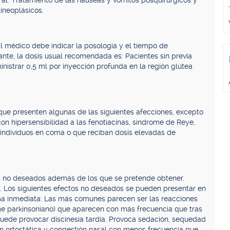
al. Tratamiento de las náuseas y vómitos posquirúrgicos y
ineoplásicos.
El médico debe indicar la posología y el tiempo de
ante, la dosis usual recomendada es: Pacientes sin previa
inistrar 0,5 ml por inyección profunda en la región glútea
ue presenten algunas de las siguientes afecciones, excepto
con hipersensibilidad a las fenotiacinas, síndrome de Reye,
 individuos en coma o que reciban dosis elevadas de
 no deseados además de los que se pretende obtener.
. Los siguientes efectos no deseados se pueden presentar en
ma inmediata: Las más comunes parecen ser las reacciones
ome parkinsoniano) que aparecen con más frecuencia que tras
 puede provocar discinesia tardía. Provoca sedación, sequedad
sión ortostática y congestión nasal con menos frecuencia que