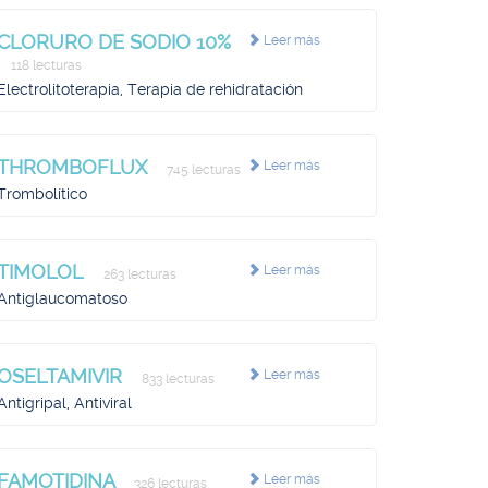
CLORURO DE SODIO 10%
Leer más
118 lecturas
Electrolitoterapia, Terapia de rehidratación
THROMBOFLUX
Leer más
745 lecturas
Trombolítico
TIMOLOL
Leer más
263 lecturas
Antiglaucomatoso
OSELTAMIVIR
Leer más
833 lecturas
Antigripal, Antiviral
FAMOTIDINA
Leer más
326 lecturas