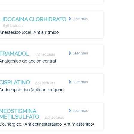
LIDOCAINA CLORHIDRATO
Leer más
636 lecturas
Anestésico local, Antiarrítmico
TRAMADOL
Leer más
437 lecturas
Analgésico de acción central
CISPLATINO
Leer más
901 lecturas
Antineoplástico (anticancerígeno)
NEOSTIGMINA
Leer más
METILSULFATO
116 lecturas
Colinérgico, (Anticolinesterásico, Antimiasténico)