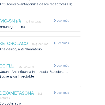
Antiulceroso (antagonista de los receptores H2)
IVIG-SN 5%
Leer más
418 lecturas
Inmunoglobulina
KETOROLACO
Leer más
845 lecturas
Analgésico, antiinflamatorio
GC FLU
Leer más
253 lecturas
Vacuna Antiinfluenza Inactivada, Fraccionada,
Suspensión Inyectable
DEXAMETASONA
Leer más
818
lecturas
Corticoterapia