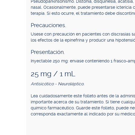
Pseudoparkinsonismo. Distonía, disquinesia, acatisia,
nasal. Ocasionalmente, puede presentarse ictericia 
terapia. Si esto ocurre, el tratamiento debe discontin
Precauciones.
Usese con precaución en pacientes con discrasias san
los efectos de la epinefrina y producir una hipotens
Presentación.
Inyectable 250 mg: envase conteniendo 1 frasco-amp
25 mg / 1 mL
Antisicótico - Neuroléptico.
Lea cuidadosamente este folleto antes de la admini
importante acerca de su tratamiento. Si tiene cualq
químico farmacéutico. Guarde este folleto, puede n
corresponda exactamente al indicado por su médico