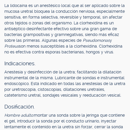
La lidocaína es un anestésico local que al ser aplicado sobre la
mucosa uretral bloquea la conducción nerviosa, especialmente
sensitiva, en forma selectiva, reversible y temporal, sin afectar
otros tejidos o zonas del organismo. La clorhexidina es un
antiséptico desinfectante efectivo sobre una gran gama de
bacterias grampositivas y gramnegativas, siendo más eficaz
sobre las primeras. Algunas especies de
Pseudomonas
y
Proteus
son menos susceptibles a la clorhexidina. Clorhexidina
no es efectiva contra esporas bacterianas, hongos y virus.
Indicaciones.
Anestesia y desinfección de la uretra; facilitando la dilatación
instrumental de la misma. Lubricante de sondas e instrumental
endoscópico. Está indicado en todas las anestesias de la uretra
por uretroscopia, cistoscopias, dilataciones uretrales,
cateterismo uretral, sondajes vesicales y reeducación vesical.
Dosificación.
Hombre adulto:
montar una sonda sobre la jeringa que contiene
el gel, introducir la sonda por el conducto urinario, inyectar
lentamente el contenido en la uretra sin forzar, cerrar la sonda