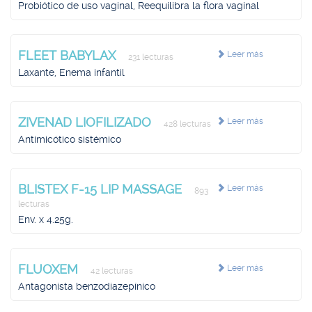
Probiótico de uso vaginal, Reequilibra la flora vaginal
FLEET BABYLAX
Leer más
231 lecturas
Laxante, Enema infantil
ZIVENAD LIOFILIZADO
Leer más
428 lecturas
Antimicótico sistémico
BLISTEX F-15 LIP MASSAGE
Leer más
893
lecturas
Env. x 4.25g.
FLUOXEM
Leer más
42 lecturas
Antagonista benzodiazepínico