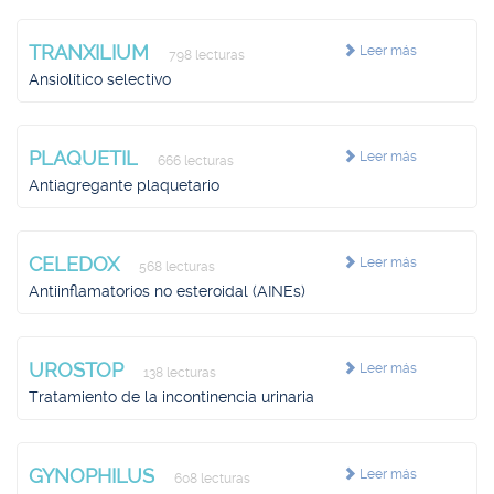
TRANXILIUM
Leer más
798 lecturas
Ansiolítico selectivo
PLAQUETIL
Leer más
666 lecturas
Antiagregante plaquetario
CELEDOX
Leer más
568 lecturas
Antiinflamatorios no esteroidal (AINEs)
UROSTOP
Leer más
138 lecturas
Tratamiento de la incontinencia urinaria
GYNOPHILUS
Leer más
608 lecturas