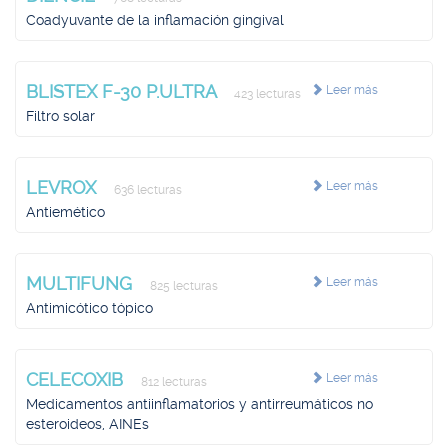
Coadyuvante de la inflamación gingival
BLISTEX F-30 P.ULTRA
Leer más
423 lecturas
Filtro solar
LEVROX
Leer más
636 lecturas
Antiemético
MULTIFUNG
Leer más
825 lecturas
Antimicótico tópico
CELECOXIB
Leer más
812 lecturas
Medicamentos antiinflamatorios y antirreumáticos no
esteroideos, AINEs