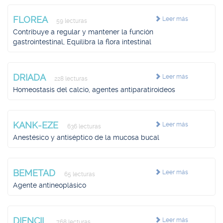
FLOREA
Leer más
59 lecturas
Contribuye a regular y mantener la función
gastrointestinal, Equilibra la flora intestinal
DRIADA
Leer más
228 lecturas
Homeostasis del calcio, agentes antiparatiroideos
KANK-EZE
Leer más
636 lecturas
Anestésico y antiséptico de la mucosa bucal
BEMETAD
Leer más
65 lecturas
Agente antineoplásico
DIENCIL
Leer más
768 lecturas