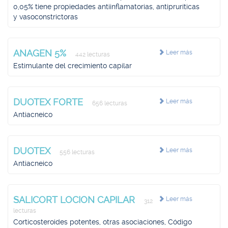
0,05% tiene propiedades antiinflamatorias, antipruríticas
y vasoconstrictoras
ANAGEN 5%
Leer más
442 lecturas
Estimulante del crecimiento capilar
DUOTEX FORTE
Leer más
656 lecturas
Antiacneico
DUOTEX
Leer más
556 lecturas
Antiacneico
SALICORT LOCION CAPILAR
Leer más
312
lecturas
Corticosteroides potentes, otras asociaciones, Código