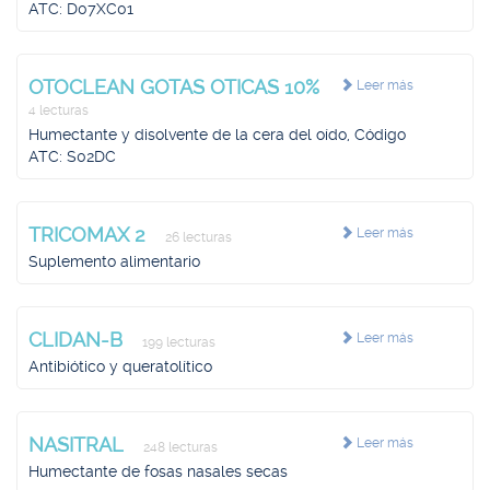
ATC: D07XC01
OTOCLEAN GOTAS OTICAS 10%
Leer más
4 lecturas
Humectante y disolvente de la cera del oído, Código
ATC: S02DC
TRICOMAX 2
Leer más
26 lecturas
Suplemento alimentario
CLIDAN-B
Leer más
199 lecturas
Antibiótico y queratolítico
NASITRAL
Leer más
248 lecturas
Humectante de fosas nasales secas