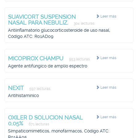
SUAVICORT SUSPENSION
Leer más
NASAL PARA NEBULIZ.
304 lecturas
Antiinflamatorio glucocorticosteroide de uso nasal,
Código ATC: R01AD09
MICOPIROX CHAMPU
Leer más
953 lecturas
Agente antifúngico de amplio espectro
NEXIT
Leer más
597 lecturas
Antihistamínico
OXILER D SOLUCION NASAL
Leer más
0,05%
671 lecturas
Simpaticomiméticos, monofármacos, Código ATC:
R01AA05