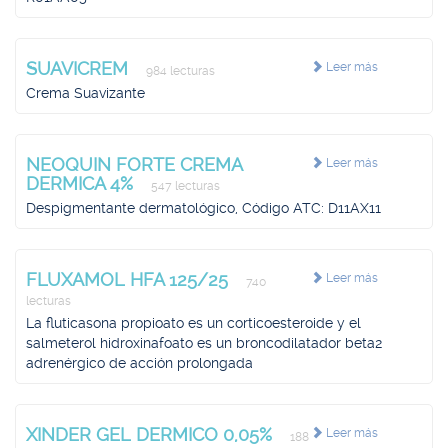
SUAVICREM
Leer más
984 lecturas
Crema Suavizante
NEOQUIN FORTE CREMA
Leer más
DERMICA 4%
547 lecturas
Despigmentante dermatológico, Código ATC: D11AX11
FLUXAMOL HFA 125/25
Leer más
740
lecturas
La fluticasona propioato es un corticoesteroide y el
salmeterol hidroxinafoato es un broncodilatador beta2
adrenérgico de acción prolongada
XINDER GEL DERMICO 0,05%
Leer más
188