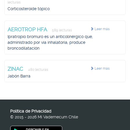
lecturas
Corticosteroide tópico
AEROTROP HFA
Leer más
589 lecturas
Ipratropio bromuro es un anticolinérgico que,
administrado por vía inhalatoria, produce
broncodilatación
ZINAC
Leer más
480 lecturas
Jabón Barra
Política de Privacidad
© 2015 - 2026 Mi Vademecum Chile