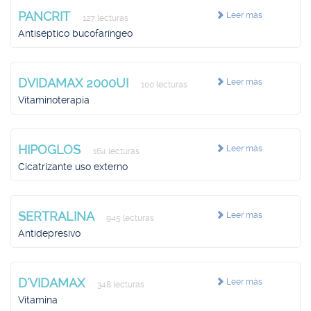
PANCRIT
Leer más
127 lecturas
Antiséptico bucofaríngeo
DVIDAMAX 2000UI
Leer más
100 lecturas
Vitaminoterapia
HIPOGLOS
Leer más
164 lecturas
Cicatrizante uso externo
SERTRALINA
Leer más
945 lecturas
Antidepresivo
D'VIDAMAX
Leer más
348 lecturas
Vitamina