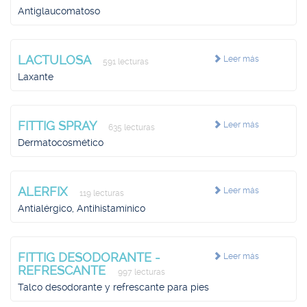
Antiglaucomatoso
LACTULOSA
Leer más
591 lecturas
Laxante
FITTIG SPRAY
Leer más
635 lecturas
Dermatocosmético
ALERFIX
Leer más
119 lecturas
Antialérgico, Antihistamínico
FITTIG DESODORANTE -
Leer más
REFRESCANTE
997 lecturas
Talco desodorante y refrescante para pies