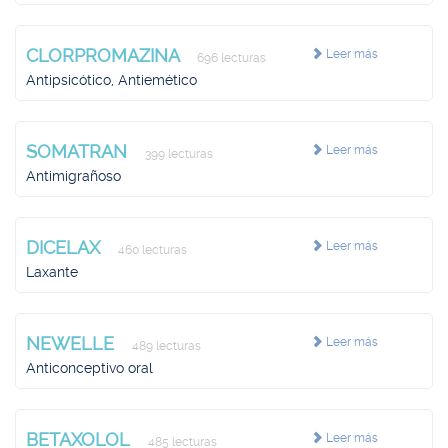
CLORPROMAZINA
Leer más
696 lecturas
Antipsicótico, Antiemético
SOMATRAN
Leer más
399 lecturas
Antimigrañoso
DICELAX
Leer más
460 lecturas
Laxante
NEWELLE
Leer más
489 lecturas
Anticonceptivo oral
BETAXOLOL
Leer más
485 lecturas