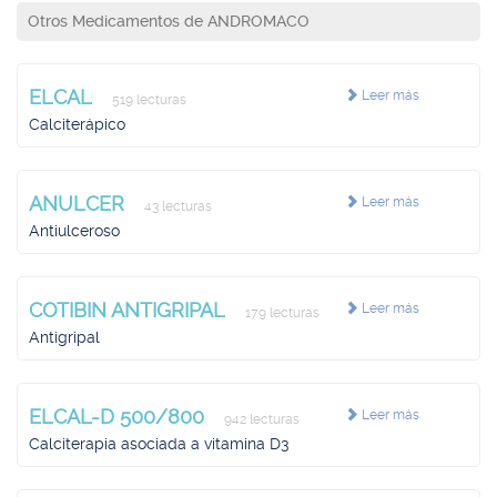
Otros Medicamentos de ANDROMACO
ELCAL
Leer más
519 lecturas
Calciterápico
ANULCER
Leer más
43 lecturas
Antiulceroso
COTIBIN ANTIGRIPAL
Leer más
179 lecturas
Antigripal
ELCAL-D 500/800
Leer más
942 lecturas
Calciterapia asociada a vitamina D3