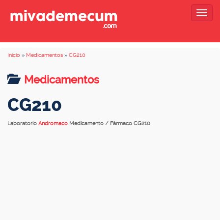
Togg
navig
Inicio
»
Medicamentos
»
CG210
Medicamentos
CG210
Laboratorio
Andromaco
Medicamento / Fármaco CG210