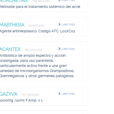
ROACNETAN
Leer más
768 lecturas
Retinoide para el tratamiento sistémico del acné
MABTHERA
Leer más
29 lecturas
Agente antineoplásico, Código ATC: L01XC02
ACANTEX
Leer más
653 lecturas
Antibiótico de amplio espectro y acción
prolongada, para uso parenteral,
particularmente activo frente a una gran
variedad de microorganismos Grampositivos,
Gramnegativos y otros gérmenes patógenos
GAZYVA
Leer más
757 lecturas
1000mg /40ml F.Amp. x 1.