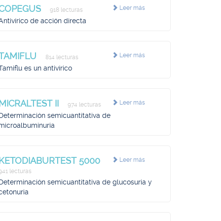
COPEGUS
Leer más
918 lecturas
Antivírico de acción directa
TAMIFLU
Leer más
814 lecturas
Tamiflu es un antivírico
MICRALTEST II
Leer más
974 lecturas
Determinación semicuantitativa de
microalbuminuria
KETODIABURTEST 5000
Leer más
941 lecturas
Determinación semicuantitativa de glucosuria y
cetonuria