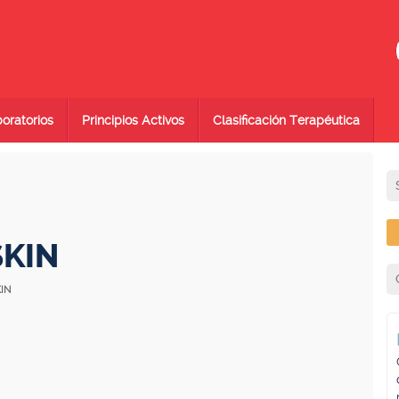
oratorios
Principios Activos
Clasificación Terapéutica
SKIN
KIN