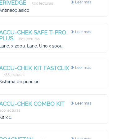
ERIVEDGE
Leer más
500 lecturas
Antineoplásico
ACCU-CHEK SAFE T-PRO
Leer más
PLUS
601 lecturas
Lanc. x 200u. Lanc. Uno x 200u.
ACCU-CHEK KIT FASTCLIX
Leer más
788 lecturas
Sistema de punción
ACCU-CHEK COMBO KIT
Leer más
800 lecturas
Kit x 1.