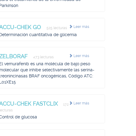
Parkinson
ACCU-CHEK GO
Leer más
525 lecturas
Determinación cuantitativa de glicemia
ZELBORAF
Leer más
473 lecturas
El vemurafenib es una molécula de bajo peso
molecular que inhibe selectivamente las serina-
treonincinasas BRAF oncogénicas, Código ATC:
L01XE15
ACCU-CHEK FASTCLIX
Leer más
172
lecturas
Control de glucosa