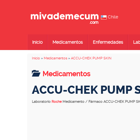
Chile
Inicio
Medicamentos
Enfermedades
Lab
Inicio
»
Medicamentos
»
ACCU-CHEK PUMP SKIN
Medicamentos
ACCU-CHEK PUMP 
Laboratorio
Roche
Medicamento / Fármaco ACCU-CHEK PUMP S