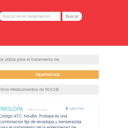
Se utiliza para el tratamiento de:
Hiperhidrosis
Otros Medicamentos de ROCHE
PROLOPA
Leer más
660 lecturas
Código ATC: N04BA, Prolopa es una
combinación fija de levodopa y benserazida
para el tratamiento de la enfermedad de