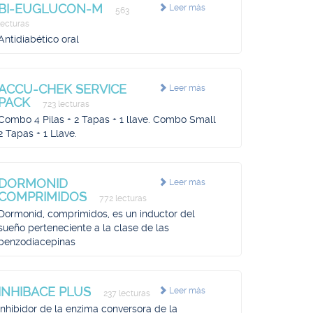
BI-EUGLUCON-M
Leer más
563
lecturas
Antidiabético oral
ACCU-CHEK SERVICE
Leer más
PACK
723 lecturas
Combo 4 Pilas + 2 Tapas + 1 llave. Combo Small
2 Tapas + 1 Llave.
DORMONID
Leer más
COMPRIMIDOS
772 lecturas
Dormonid, comprimidos, es un inductor del
sueño perteneciente a la clase de las
benzodiacepinas
INHIBACE PLUS
Leer más
237 lecturas
Inhibidor de la enzima conversora de la