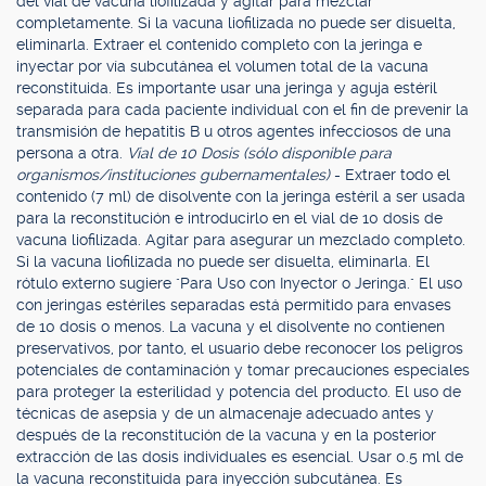
del vial de vacuna liofilizada y agitar para mezclar
completamente. Si la vacuna liofilizada no puede ser disuelta,
eliminarla. Extraer el contenido completo con la jeringa e
inyectar por vía subcutánea el volumen total de la vacuna
reconstituida. Es importante usar una jeringa y aguja estéril
separada para cada paciente individual con el fin de prevenir la
transmisión de hepatitis B u otros agentes infecciosos de una
persona a otra.
Vial de 10 Dosis (sólo disponible para
organismos/instituciones gubernamentales)
- Extraer todo el
contenido (7 ml) de disolvente con la jeringa estéril a ser usada
para la reconstitución e introducirlo en el vial de 10 dosis de
vacuna liofilizada. Agitar para asegurar un mezclado completo.
Si la vacuna liofilizada no puede ser disuelta, eliminarla. El
rótulo externo sugiere "Para Uso con Inyector o Jeringa." El uso
con jeringas estériles separadas está permitido para envases
de 10 dosis o menos. La vacuna y el disolvente no contienen
preservativos, por tanto, el usuario debe reconocer los peligros
potenciales de contaminación y tomar precauciones especiales
para proteger la esterilidad y potencia del producto. El uso de
técnicas de asepsia y de un almacenaje adecuado antes y
después de la reconstitución de la vacuna y en la posterior
extracción de las dosis individuales es esencial. Usar 0.5 ml de
la vacuna reconstituida para inyección subcutánea. Es