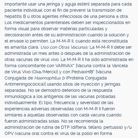
importante usar una jeringa y aguja estéril separada para cada
paciente individual con el fin de prevenir la transmisión de
hepatitis B u otros agentes infecciosos de una persona a otra.
Los medicamentos parenterales deben ser inspeccionados en
forma visual para observar materias particuladas y
decoloración antes de su administración cuando la solución y
el envase lo permiten. La M-M-R II, cuando está reconstituida
es amarilla clara.
Uso con Otras Vacunas:
La M-M-R II debe ser
administrada un mes antes o después de la administración de
otras vacunas de virus vivo. La M-M-R II ha sido administrada en
forma concomitante con VARIVAX* [Vacuna contra la Varicela
de Virus Vivo (Oka/Merck)] y con PedvaxHIB* [Vacuna
Conjugada de
Haemophilus b
(Proteína Conjugada
Antimeningocócica)] usando sitios de inyección y jeringas
separadas. No se demostró deterioro de la respuesta
inmunológica a los antígenos de las vacunas probadas
individualmente. El tipo, frecuencia y severidad de las
experiencias adversas observadas con M-M-R II fueron
similares a aquellas observadas con cada vacuna cuando
fueron administradas solas. No se recomienda la
administración de rutina de DTP (difteria, tétano, pertussis) y/u
OPV (vacuna oral contra el virus de la polio) en forma