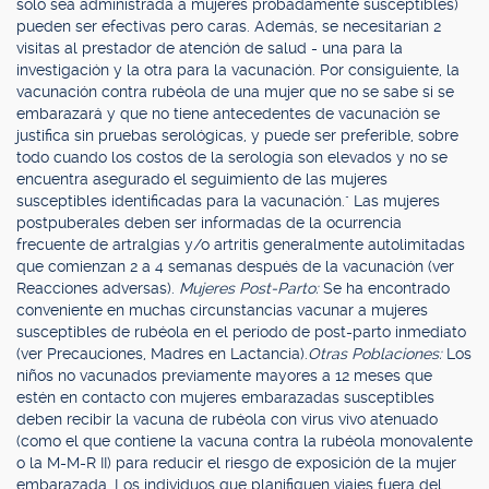
sólo sea administrada a mujeres probadamente susceptibles)
pueden ser efectivas pero caras. Además, se necesitarían 2
visitas al prestador de atención de salud - una para la
investigación y la otra para la vacunación. Por consiguiente, la
vacunación contra rubéola de una mujer que no se sabe si se
embarazará y que no tiene antecedentes de vacunación se
justifica sin pruebas serológicas, y puede ser preferible, sobre
todo cuando los costos de la serología son elevados y no se
encuentra asegurado el seguimiento de las mujeres
susceptibles identificadas para la vacunación." Las mujeres
postpuberales deben ser informadas de la ocurrencia
frecuente de artralgias y/o artritis generalmente autolimitadas
que comienzan 2 a 4 semanas después de la vacunación (ver
Reacciones adversas).
Mujeres Post-Parto:
Se ha encontrado
conveniente en muchas circunstancias vacunar a mujeres
susceptibles de rubéola en el período de post-parto inmediato
(ver Precauciones, Madres en Lactancia).
Otras Poblaciones:
Los
niños no vacunados previamente mayores a 12 meses que
estén en contacto con mujeres embarazadas susceptibles
deben recibir la vacuna de rubéola con virus vivo atenuado
(como el que contiene la vacuna contra la rubéola monovalente
o la M-M-R II) para reducir el riesgo de exposición de la mujer
embarazada. Los individuos que planifiquen viajes fuera del