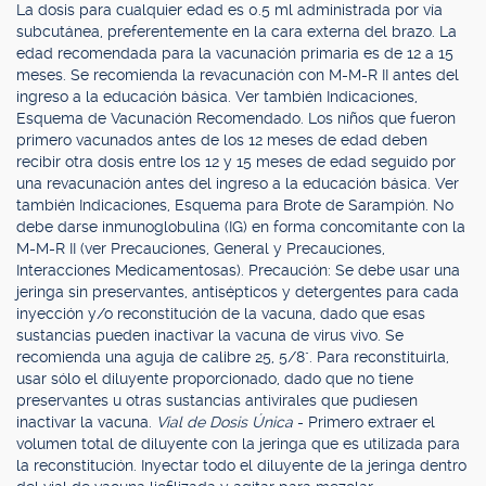
La dosis para cualquier edad es 0.5 ml administrada por vía
subcutánea, preferentemente en la cara externa del brazo. La
edad recomendada para la vacunación primaria es de 12 a 15
meses. Se recomienda la revacunación con M-M-R II antes del
ingreso a la educación básica. Ver también Indicaciones,
Esquema de Vacunación Recomendado. Los niños que fueron
primero vacunados antes de los 12 meses de edad deben
recibir otra dosis entre los 12 y 15 meses de edad seguido por
una revacunación antes del ingreso a la educación básica. Ver
también Indicaciones, Esquema para Brote de Sarampión. No
debe darse inmunoglobulina (IG) en forma concomitante con la
M-M-R II (ver Precauciones, General y Precauciones,
Interacciones Medicamentosas). Precaución: Se debe usar una
jeringa sin preservantes, antisépticos y detergentes para cada
inyección y/o reconstitución de la vacuna, dado que esas
sustancias pueden inactivar la vacuna de virus vivo. Se
recomienda una aguja de calibre 25, 5/8". Para reconstituirla,
usar sólo el diluyente proporcionado, dado que no tiene
preservantes u otras sustancias antivirales que pudiesen
inactivar la vacuna.
Vial de Dosis Única
- Primero extraer el
volumen total de diluyente con la jeringa que es utilizada para
la reconstitución. Inyectar todo el diluyente de la jeringa dentro