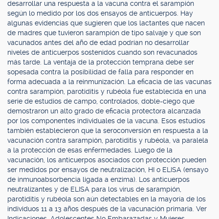
desarrollar una respuesta a la vacuna contra el sarampión
según lo medido por los dos ensayos de anticuerpos. Hay
algunas evidencias que sugieren que los lactantes que nacen
de madres que tuvieron sarampión de tipo salvaje y que son
vacunados antes del año de edad podrían no desarrollar
niveles de anticuerpos sostenidos cuando son revacunados
más tarde. La ventaja de la protección temprana debe ser
sopesada contra la posibilidad de falla para responder en
forma adecuada a la reinmunización. La eficacia de las vacunas
contra sarampión, parotiditis y rubéola fue establecida en una
serie de estudios de campo, controlados, doble-ciego que
demostraron un alto grado de eficacia protectora alcanzada
por los componentes individuales de la vacuna. Esos estudios
también establecieron que la seroconversión en respuesta a la
vacunación contra sarampión, parotiditis y rubéola, va paralela
a la protección de esas enfermedades. Luego de la
vacunación, los anticuerpos asociados con protección pueden
ser medidos por ensayos de neutralización, HI o ELISA (ensayo
de inmunoabsorbencia ligada a enzima). Los anticuerpos
neutralizantes y de ELISA para los virus de sarampión,
parotiditis y rubéola son aún detectables en la mayoría de los
individuos 11 a 13 años después de la vacunación primaria. Ver
Indicaciones, Adolescentes No Embarazadas y Mujeres