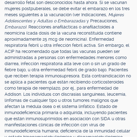
desarrollo fetal son desconocidos hasta ahora. Si se vacunan
mujeres postpuberales, se debe evitar el embarazo en los tres
meses siguientes a la vacunación (ver Indicaciones,
Mujeres
Adolescentes y Adultas o Embarazadas
y Precauciones,
Embarazo).
Reacciones anafilácticas o anafilactoides a
neomicina (cada dosis de la vacuna reconstituida contiene
aproximadamente 25 mcg de neomicina). Enfermedad
respiratoria febril u otra infección febril activa. Sin embargo, el
ACIP ha recomendado que todas las vacunas pueden ser
administradas a personas con enfermedades menores como
diarrea, infección respiratoria alta leve con o sin un grado de
fiebre bajo, u otra enfermedad febril de grado bajo. Pacientes
que reciben terapia inmunosupresora. Esta contraindicación no
se aplica a pacientes que están recibiendo corticosteroides
como terapia de reemplazo, por ej., para enfermedad de
Addison. Los individuos con discrasias sanguíneas, leucemia,
linfomas de cualquier tipo u otros tumores malignos que
afectan la médula ósea o el sistema linfático. Estado de
inmunodeficiencia primaria o adquirida, incluyendo pacientes
que están inmunosuprimidos en asociación con SIDA u otras
manifestaciones clínicas de infección con virus de
inmunodeficiencia humana; deficiencia de la inmunidad celular