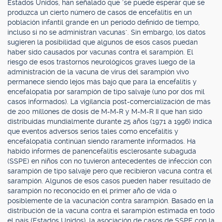
Estados Unidos, han señalado que "se puede esperar que se
produzca un cierto número de casos de encefalitis en un
población infantil grande en un período definido de tiempo,
incluso si no se administran vacunas". Sin embargo, los datos
sugieren la posibilidad que algunos de esos casos puedan
haber sido causados por vacunas contra el sarampión. El
riesgo de esos trastornos neurológicos graves luego de la
administración de la vacuna de virus del sarampión vivo
permanece siendo lejos más bajo que para la encefalitis y
encefalopatía por sarampión de tipo salvaje (uno por dos mil
casos informados). La vigilancia post-comercialización de más
de 200 millones de dosis de M-M-R y M-M-R II que han sido
distribuidas mundialmente durante 25 años (1971 a 1996) indica
que eventos adversos serios tales como encefalitis y
encefalopatía continúan siendo raramente informados. Ha
habido informes de panencefalitis esclerosante subaguda
(SSPE) en niños con no tuvieron antecedentes de infección con
sarampión de tipo salvaje pero que recibieron vacuna contra el
sarampión. Algunos de esos casos pueden haber resultado de
sarampión no reconocido en el primer año de vida o
posiblemente de la vacunación contra sarampión. Basado en la
distribución de la vacuna contra el sarampión estimada en todo
el país (Estados Unidos), la asociación de casos de SSPE con la