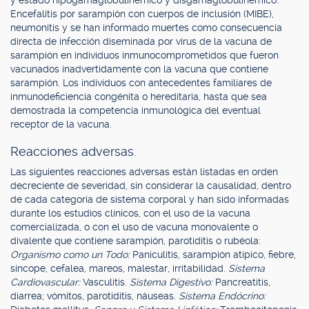
y estado hipogamaglobulinémico y disgamaglobulinémico.
Encefalitis por sarampión con cuerpos de inclusión (MIBE),
neumonitis y se han informado muertes como consecuencia
directa de infección diseminada por virus de la vacuna de
sarampión en individuos inmunocomprometidos que fueron
vacunados inadvertidamente con la vacuna que contiene
sarampión. Los individuos con antecedentes familiares de
inmunodeficiencia congénita o hereditaria, hasta que sea
demostrada la competencia inmunológica del eventual
receptor de la vacuna.
Reacciones adversas.
Las siguientes reacciones adversas están listadas en orden
decreciente de severidad, sin considerar la causalidad, dentro
de cada categoría de sistema corporal y han sido informadas
durante los estudios clínicos, con el uso de la vacuna
comercializada, o con el uso de vacuna monovalente o
divalente que contiene sarampión, parotiditis o rubéola:
Organismo como un Todo:
Paniculitis, sarampión atípico, fiebre,
síncope, cefalea, mareos, malestar, irritabilidad.
Sistema
Cardiovascular:
Vasculitis.
Sistema Digestivo:
Pancreatitis,
diarrea; vómitos, parotiditis, náuseas.
Sistema Endócrino: