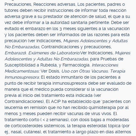
Precauciones, Reacciones adversas. Los pacientes, padres o
tutores deben recibir instrucciones de informar toda reacción
adversa grave a su prestador de atención de salud, el que a su
vez debe informar a la autoridad sanitaria pertinente. Debe ser
evitado el embarazo en los 3 meses siguientes a la vacunación
y los pacientes deben ser informados de las razones para esta
precaución (ver Indicaciones,
Mujeres Adolescentes y Adultas
No Embarazadas
, Contraindicaciones y precauciones,
Embarazo
).
Exámenes de Laboratorio.
Ver Indicaciones,
Mujeres
Adolescentes y Adultas No Embarazadas
, para Pruebas de
Susceptibilidad a Rubéola, y Farmacología.
Interacciones
Medicamentosas:
Ver Dosis,
Uso con Otras Vacunas. Terapia
Inmunosupresora:
El estado inmunitario de los pacientes a
punto de recibir terapia inmunosupresora debe ser evaluado de
manera que el médico pueda considerar si la vacunación
previa al inicio del tratamiento está indicada (ver
Contraindicaciones). El ACIP ha establecido que "pacientes con
leucemia en remisión que no han recibido quimioterapia por al
menos 3 meses pueden recibir vacunas de virus vivos. El
tratamiento corto ( < 2 semanas), con dosis bajas a moderadas
de corticosteroides sistémicos, la terapia esteroidal tópica (por
ej., nasal, cutánea), el tratamiento a largo plazo en días alternos