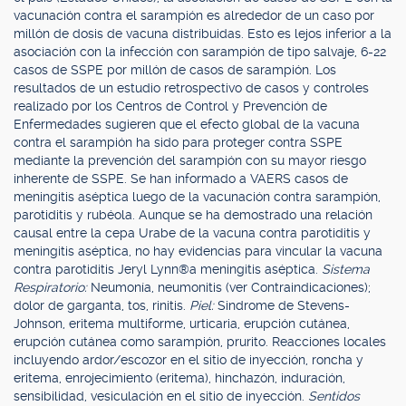
vacunación contra el sarampión es alrededor de un caso por
millón de dosis de vacuna distribuidas. Esto es lejos inferior a la
asociación con la infección con sarampión de tipo salvaje, 6-22
casos de SSPE por millón de casos de sarampión. Los
resultados de un estudio retrospectivo de casos y controles
realizado por los Centros de Control y Prevención de
Enfermedades sugieren que el efecto global de la vacuna
contra el sarampión ha sido para proteger contra SSPE
mediante la prevención del sarampión con su mayor riesgo
inherente de SSPE. Se han informado a VAERS casos de
meningitis aséptica luego de la vacunación contra sarampión,
parotiditis y rubéola. Aunque se ha demostrado una relación
causal entre la cepa Urabe de la vacuna contra parotiditis y
meningitis aséptica, no hay evidencias para vincular la vacuna
contra parotiditis Jeryl Lynn®a meningitis aséptica.
Sistema
Respiratorio:
Neumonía, neumonitis (ver Contraindicaciones);
dolor de garganta, tos, rinitis.
Piel:
Sindrome de Stevens-
Johnson, eritema multiforme, urticaria, erupción cutánea,
erupción cutánea como sarampión, prurito. Reacciones locales
incluyendo ardor/escozor en el sitio de inyección, roncha y
eritema, enrojecimiento (eritema), hinchazón, induración,
sensibilidad, vesiculación en el sitio de inyección.
Sentidos