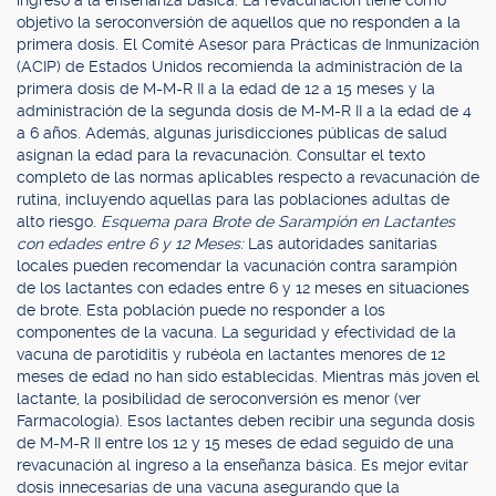
ingreso a la enseñanza básica. La revacunación tiene como
objetivo la seroconversión de aquellos que no responden a la
primera dosis. El Comité Asesor para Prácticas de Inmunización
(ACIP) de Estados Unidos recomienda la administración de la
primera dosis de M-M-R II a la edad de 12 a 15 meses y la
administración de la segunda dosis de M-M-R II a la edad de 4
a 6 años. Además, algunas jurisdicciones públicas de salud
asignan la edad para la revacunación. Consultar el texto
completo de las normas aplicables respecto a revacunación de
rutina, incluyendo aquellas para las poblaciones adultas de
alto riesgo.
Esquema para Brote de Sarampión en Lactantes
con edades entre 6 y 12 Meses:
Las autoridades sanitarias
locales pueden recomendar la vacunación contra sarampión
de los lactantes con edades entre 6 y 12 meses en situaciones
de brote. Esta población puede no responder a los
componentes de la vacuna. La seguridad y efectividad de la
vacuna de parotiditis y rubéola en lactantes menores de 12
meses de edad no han sido establecidas. Mientras más joven el
lactante, la posibilidad de seroconversión es menor (ver
Farmacología). Esos lactantes deben recibir una segunda dosis
de M-M-R II entre los 12 y 15 meses de edad seguido de una
revacunación al ingreso a la enseñanza básica. Es mejor evitar
dosis innecesarias de una vacuna asegurando que la