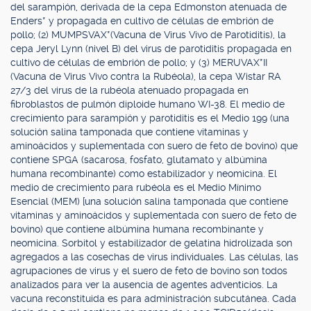
del sarampión, derivada de la cepa Edmonston atenuada de
Enders* y propagada en cultivo de células de embrión de
pollo; (2) MUMPSVAX*(Vacuna de Virus Vivo de Parotiditis), la
cepa Jeryl Lynn (nivel B) del virus de parotiditis propagada en
cultivo de células de embrión de pollo; y (3) MERUVAX*II
(Vacuna de Virus Vivo contra la Rubéola), la cepa Wistar RA
27/3 del virus de la rubéola atenuado propagada en
fibroblastos de pulmón diploide humano WI-38. El medio de
crecimiento para sarampión y parotiditis es el Medio 199 (una
solución salina tamponada que contiene vitaminas y
aminoácidos y suplementada con suero de feto de bovino) que
contiene SPGA (sacarosa, fosfato, glutamato y albúmina
humana recombinante) como estabilizador y neomicina. El
medio de crecimiento para rubéola es el Medio Mínimo
Esencial (MEM) [una solución salina tamponada que contiene
vitaminas y aminoácidos y suplementada con suero de feto de
bovino) que contiene albúmina humana recombinante y
neomicina. Sorbitol y estabilizador de gelatina hidrolizada son
agregados a las cosechas de virus individuales. Las células, las
agrupaciones de virus y el suero de feto de bovino son todos
analizados para ver la ausencia de agentes adventicios. La
vacuna reconstituida es para administración subcutánea. Cada