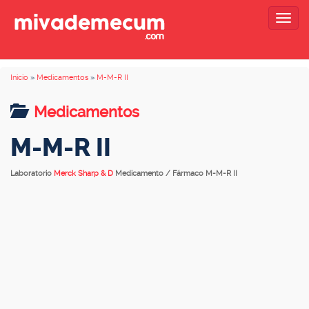
Togg
navig
Inicio
»
Medicamentos
»
M-M-R II
Medicamentos
M-M-R II
Laboratorio
Merck Sharp & D
Medicamento / Fármaco M-M-R II