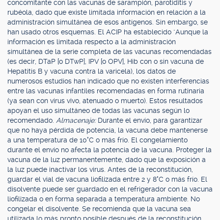
concomitante con las vacunas de sarampión, parotiditis y
rubéola, dado que existe limitada información en relación a la
administración simultánea de esos antígenos. Sin embargo, se
han usado otros esquemas. El ACIP ha establecido "Aunque la
información es limitada respecto a la administración
simultánea de la serie completa de las vacunas recomendadas
(es decir, DTaP [o DTwP], IPV [o OPV], Hib con o sin vacuna de
Hepatitis B y vacuna contra la varicela), los datos de
numerosos estudios han indicado que no existen interferencias
entre las vacunas infantiles recomendadas en forma rutinaria
(ya sean con virus vivo, atenuado o muerto). Estos resultados
apoyan el uso simultáneo de todas las vacunas según lo
recomendado.
Almacenaje:
Durante el envío, para garantizar
que no haya pérdida de potencia, la vacuna debe mantenerse
a una temperatura de 10°C o más frío. El congelamiento
durante el envío no afecta la potencia de la vacuna. Proteger la
vacuna de la luz permanentemente, dado que la exposición a
la luz puede inactivar los virus. Antes de la reconstitución,
guardar el vial de vacuna liofilizada entre 2 y 8°C o más frío. El
disolvente puede ser guardado en el refrigerador con la vacuna
liofilizada o en forma separada a temperatura ambiente. No
congelar el disolvente. Se recomienda que la vacuna sea
utilizada lo más pronto posible después de la reconstitución.