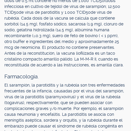
dosis de 0.5 ml contiene no menos de 1.000 TCID50(dosis
infecciosa en cultivo de tejido) de virus de sarampión; 12.500
TCID50de virus de parotiditis y 1.000 TCID50de virus de
rubéola. Cada dosis de la vacuna se calcula que contiene
sorbitol (14.5 mg), fosfato sódico, sacarosa (1.9 mg), cloruro de
sodio, gelatina hidrolizada (14.5 mg), albúmina humana
recombinante (≤0.3 mg), suero de feto de bovino ( < 1 ppm),
otro buffer e ingredientes del medio y aproximadamente 25
mcg de neomicina. El producto no contiene preservantes.
Antes de la reconstitución, la vacuna liofilizada es un taco
cristalino compacto amarillo pálido. La M-M-R II, cuando es
reconstituida de acuerdo a las Instrucciones, es amarilla clara.
Farmacología.
El sarampión, la parotiditis y la rubéola son tres enfermedades
frecuentes de la infancia, causadas por el virus del sarampión,
virus de la parotiditis (paramyxovirus) y el virus de la rubéola
(togavirus), respectivamente, que se pueden asociar con
complicaciones graves y/o muerte. Por ejemplo, el sarampión
causa neumonia y encefalitis. La parotiditis se asocia con
meningitis aséptica, sordera y orquitis, y la rubéola durante el
embarazo puede causar el sindrome de rubéola congénita en