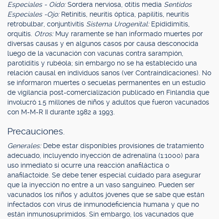
Especiales - Oído:
Sordera nerviosa, otitis media
Sentidos
Especiales -Ojo:
Retinitis, neuritis óptica, papilitis, neuritis
retrobulbar, conjuntivitis
Sistema Urogenital:
Epididimitis,
orquitis.
Otros:
Muy raramente se han informado muertes por
diversas causas y en algunos casos por causa desconocida
luego de la vacunación con vacunas contra sarampión,
parotiditis y rubéola; sin embargo no se ha establecido una
relación causal en individuos sanos (ver Contraindicaciones). No
se informaron muertes o secuelas permanentes en un estudio
de vigilancia post-comercialización publicado en Finlandia que
involucró 1.5 millones de niños y adultos que fueron vacunados
con M-M-R II durante 1982 a 1993.
Precauciones.
Generales:
Debe estar disponibles provisiones de tratamiento
adecuado, incluyendo inyección de adrenalina (1:1000) para
uso inmediato si ocurre una reacción anafiláctica o
anafilactoide. Se debe tener especial cuidado para asegurar
que la inyección no entre a un vaso sanguíneo. Pueden ser
vacunados los niños y adultos jóvenes que se sabe que están
infectados con virus de inmunodeficiencia humana y que no
están inmunosuprimidos. Sin embargo, los vacunados que