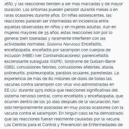
26%), y las reacciones tienden a ser más marcadas y de mayor
duración. Los síntomas pueden persistir durante meses o en
raras ocasiones durante años. En niñas adolescentes, las
reacciones parecen ser intermedias en incidencia entre
aquellas observadas en niños y en mujeres adultas. Aún en
mujeres mayores de 35 años, estas reacciones son por lo
general bien toleradas y raramente interfieren con las
actividades normales.
Sistema Nervioso:
Encefalitis,
encefalopatía, encefalitis por sarampión con cuerpos de
Inclusión (MIBE) (ver Contraindicaciones); panencefalitis
esclerosante subaguda (SSPE), Sindrome de Guillain-Barré
(GBS), convulsiones febriles, convulsiones afebriles, ataxia,
polineuritis, polineuropatía, parálisis oculares, parestesias. La
experiencia de más de 80 millones de dosis de todas las
vacunas contra sarampión con virus vivo administradas en
EE.UU. durante 1975 indica que reacciones significativas del
sistema nervioso central, como encefalitis y encefalopatía, que
ocurren dentro de los 30 días después de la vacunación, han
sido temporalmente asociadas en muy pocas ocasiones con la
vacuna contra el sarampión. En ningún caso se ha demostrado
que las reacciones fueran realmente causadas por la vacuna.
Los Centros para el Control y Prevención de Enfermedades de