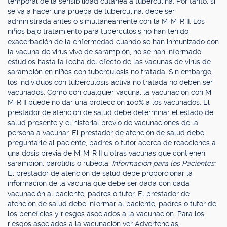
temporal de la sensibilidad cutánea a tuberculina. Por tanto, si
se va a hacer una prueba de tuberculina, debe ser
administrada antes o simultáneamente con la M-M-R II. Los
niños bajo tratamiento para tuberculosis no han tenido
exacerbación de la enfermedad cuando se han inmunizado con
la vacuna de virus vivo de sarampión; no se han informado
estudios hasta la fecha del efecto de las vacunas de virus de
sarampión en niños con tuberculosis no tratada. Sin embargo,
los individuos con tuberculosis activa no tratada no deben ser
vacunados. Como con cualquier vacuna, la vacunación con M-
M-R II puede no dar una protección 100% a los vacunados. El
prestador de atención de salud debe determinar el estado de
salud presente y el historial previo de vacunaciones de la
persona a vacunar. El prestador de atención de salud debe
preguntarle al paciente, padres o tutor acerca de reacciones a
una dosis previa de M-M-R II u otras vacunas que contienen
sarampión, parotidis o rubéola.
Información para los Pacientes:
El prestador de atención de salud debe proporcionar la
información de la vacuna que debe ser dada con cada
vacunación al paciente, padres o tutor. El prestador de
atención de salud debe informar al paciente, padres o tutor de
los beneficios y riesgos asociados a la vacunación. Para los
riesgos asociados a la vacunación ver Advertencias,