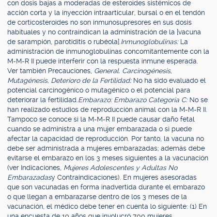
con dosis bajas a moderadas de esteroides sistémicos de
acción corta y la inyección intraarticular, bursal o en el tendón
de corticosteroides no son inmunosupresores en sus dosis
habituales y no contraindican la administración de la [vacuna
de sarampión, parotiditis o rubéola].
Inmunoglobulinas:
La
administración de inmunoglobulinas concomitantemente con la
M-M-R II puede interferir con la respuesta inmune esperada.
Ver también Precauciones,
General. Carcinogénesis,
Mutagénesis, Deterioro de la Fertilidad:
No ha sido evaluado el
potencial carcinogénico o mutagénico o el potencial para
deteriorar la fertilidad.
Embarazo: Embarazo Categoría C:
No se
han realizado estudios de reproducción animal con la M-M-R II.
Tampoco se conoce si la M-M-R II puede causar daño fetal
cuando se administra a una mujer embarazada o si puede
afectar la capacidad de reproducción. Por tanto, la vacuna no
debe ser administrada a mujeres embarazadas; además debe
evitarse el embarazo en los 3 meses siguientes a la vacunación
(ver Indicaciones,
Mujeres Adolescentes y Adultas No
Embarazadas
y Contraindicaciones). En mujeres asesoradas
que son vacunadas en forma inadvertida durante el embarazo
o que llegan a embarazarse dentro de los 3 meses de la
vacunación, el médico debe tener en cuenta lo siguiente: (1) En
una encuesta de 10 años que involucró 700 mujeres