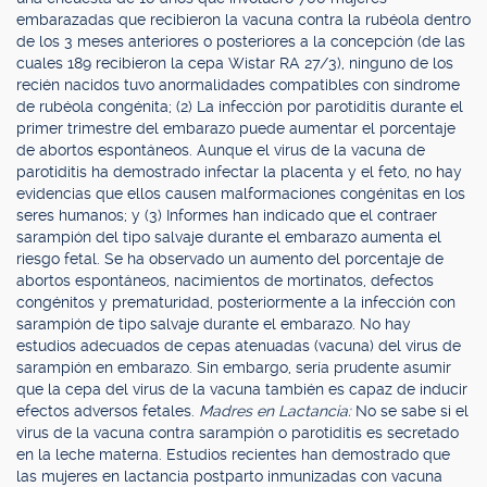
embarazadas que recibieron la vacuna contra la rubéola dentro
de los 3 meses anteriores o posteriores a la concepción (de las
cuales 189 recibieron la cepa Wistar RA 27/3), ninguno de los
recién nacidos tuvo anormalidades compatibles con síndrome
de rubéola congénita; (2) La infección por parotiditis durante el
primer trimestre del embarazo puede aumentar el porcentaje
de abortos espontáneos. Aunque el virus de la vacuna de
parotiditis ha demostrado infectar la placenta y el feto, no hay
evidencias que ellos causen malformaciones congénitas en los
seres humanos; y (3) Informes han indicado que el contraer
sarampión del tipo salvaje durante el embarazo aumenta el
riesgo fetal. Se ha observado un aumento del porcentaje de
abortos espontáneos, nacimientos de mortinatos, defectos
congénitos y prematuridad, posteriormente a la infección con
sarampión de tipo salvaje durante el embarazo. No hay
estudios adecuados de cepas atenuadas (vacuna) del virus de
sarampión en embarazo. Sin embargo, sería prudente asumir
que la cepa del virus de la vacuna también es capaz de inducir
efectos adversos fetales.
Madres en Lactancia:
No se sabe si el
virus de la vacuna contra sarampión o parotiditis es secretado
en la leche materna. Estudios recientes han demostrado que
las mujeres en lactancia postparto inmunizadas con vacuna