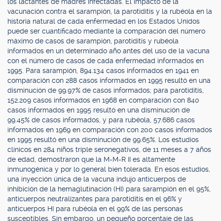
los lactantes de madres infectadas. El impacto de la
vacunación contra el sarampión, la parotiditis y la rubéola en la
historia natural de cada enfermedad en los Estados Unidos
puede ser cuantificado mediante la comparación del número
máximo de casos de sarampión, parotiditis y rubéola
informados en un determinado año antes del uso de la vacuna
con el número de casos de cada enfermedad informados en
1995. Para sarampión, 894.134 casos informados en 1941 en
comparación con 288 casos informados en 1995 resultó en una
disminución de 99.97% de casos informados; para parotiditis,
152.209 casos informados en 1968 en comparación con 840
casos informados en 1995 resultó en una disminución de
99.45% de casos informados, y para rubéola, 57.686 casos
informados en 1969 en comparación con 200 casos informados
en 1995 resultó en una disminución de 99.65%. Los estudios
clínicos en 284 niños triple seronegativos, de 11 meses a 7 años
de edad, demostraron que la M-M-R II es altamente
inmunogénica y por lo general bien tolerada. En esos estudios,
una inyección única de la vacuna indujo anticuerpos de
inhibición de la hemaglutinación (HI) para sarampión en el 95%,
anticuerpos neutralizantes para parotiditis en el 96% y
anticuerpos HI para rubéola en el 99% de las personas
susceptibles. Sin embargo, un pequeño porcentaje de las