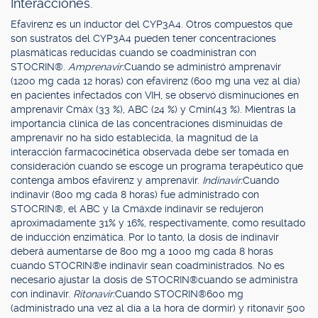
Interacciones.
Efavirenz es un inductor del CYP3A4. Otros compuestos que
son sustratos del CYP3A4 pueden tener concentraciones
plasmáticas reducidas cuando se coadministran con
STOCRIN®.
Amprenavir:
Cuando se administró amprenavir
(1200 mg cada 12 horas) con efavirenz (600 mg una vez al día)
en pacientes infectados con VIH, se observó disminuciones en
amprenavir Cmáx (33 %), ABC (24 %) y Cmín(43 %). Mientras la
importancia clínica de las concentraciones disminuidas de
amprenavir no ha sido establecida, la magnitud de la
interacción farmacocinética observada debe ser tomada en
consideración cuando se escoge un programa terapéutico que
contenga ambos efavirenz y amprenavir.
Indinavir:
Cuando
indinavir (800 mg cada 8 horas) fue administrado con
STOCRIN®, el ABC y la Cmáxde indinavir se redujeron
aproximadamente 31% y 16%, respectivamente, como resultado
de inducción enzimática. Por lo tanto, la dosis de indinavir
deberá aumentarse de 800 mg a 1000 mg cada 8 horas
cuando STOCRIN®e indinavir sean coadministrados. No es
necesario ajustar la dosis de STOCRIN®cuando se administra
con indinavir.
Ritonavir:
Cuando STOCRIN®600 mg
(administrado una vez al día a la hora de dormir) y ritonavir 500