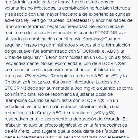
mg (administrado cada 12 horas) fueron estudiados en
voluntarios no infectados, la combinación no fue bien tolerada
y se asoció con una mayor frecuencia de experiencias clínicas
adversas (ej., vértigo, náuseas, parestesias) y anormalidades de
laboratorio (enzimas hepáticas elevadas). Se recomienda el
monitoreo de las enzimas hepáticas cuando STOCRIN®sea
utilizado en combinación con ritonavir.
Saquinavir:
Cuando
saquinavir (1200 mg administrados 3 veces al día, formulación
de gel suave) fue administrado con STOCRIN®, el ABC y la
Cmáxde saquinavir fueron disminuidas en un 62% y un 45-50%,
respectivamente. No se recomienda el uso de STOCRIN®en
combinación con saquinavir como el único inhibidor de la
proteasa.
Rifampicina:
Rifampicina redujo el ABC un 26% y la
Cmáxun 20% en 12 voluntarios no infectados. La dosis de
STOCRIN®debe ser aumentada a 800 mg/día cuando se toma
con rifampicina. No se recomienda ajustar la dosis de
rifampicina cuando se administra con STOCRIN®. En un
estudio en voluntarios no infectados, efavirenz indujo una
reducción en la Cmáxy ABC de rifabutin de 32% y 38%,
respectivamente, e incrementó la depuración de rifabutin. El
rifabutin no tuvo un efecto significativo en la farmacocinética
de efavirenz. Esto sugiere que la dosis diaria de rifabutin se
debe aumentar en un 50% al ser administrada con efavirenz y