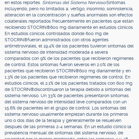
en estos reportes.
Síntomas del Sistema Nervioso:
Síntomas
incluyendo, pero no limitados a, vértigo, insomnio, somnolencia,
alteración en la concentración y sueños anormales son efectos
colaterales reportados frecuentemente en pacientes que están
recibiendo STOCRIN®600 mg diariamente en estudios clínicos.
En estudios clínicos controlados donde 600 mg de
STOCRIN®fueron administrados con otros agentes
antirretrovirales, el 19.4% de los pacientes tuvieron síntomas del
sistema nervioso de intensidad moderada a severa
comparados con 9% de los pacientes que recibieron regímenes
de control. Estos síntomas fueron severos en 2.0% de los
pacientes que recibieron STOCRIN®600 mg diariamente y en
1.3% de los pacientes que recibieron regímenes de control. En
estudios clínicos, el 2.1% de los pacientes tratados con 600 mg
de STOCRIN®discontinuaron la terapia debido a síntomas del
sistema nervioso. Un 33% de pacientes presentaron síntomas
del sistema nervioso de intensidad leve comparados con un
15.6% de pacientes en el grupo de control. Los síntomas del
sistema nervioso usualmente empiezan durante los primeros
uno o dos días de la terapia y generalmente se resuelven
después de las primeras 2-4 semanas. En un estudio clínico la
prevalencia mensual de síntomas del sistema nervioso, de