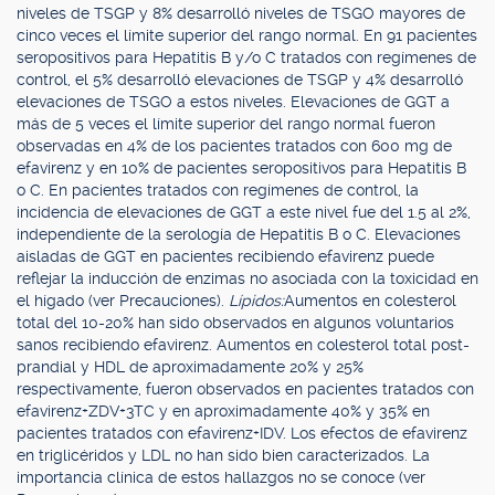
niveles de TSGP y 8% desarrolló niveles de TSGO mayores de
cinco veces el límite superior del rango normal. En 91 pacientes
seropositivos para Hepatitis B y/o C tratados con regímenes de
control, el 5% desarrolló elevaciones de TSGP y 4% desarrolló
elevaciones de TSGO a estos niveles. Elevaciones de GGT a
más de 5 veces el límite superior del rango normal fueron
observadas en 4% de los pacientes tratados con 600 mg de
efavirenz y en 10% de pacientes seropositivos para Hepatitis B
o C. En pacientes tratados con regímenes de control, la
incidencia de elevaciones de GGT a este nivel fue del 1.5 al 2%,
independiente de la serología de Hepatitis B o C. Elevaciones
aisladas de GGT en pacientes recibiendo efavirenz puede
reflejar la inducción de enzimas no asociada con la toxicidad en
el hígado (ver Precauciones).
Lípidos:
Aumentos en colesterol
total del 10-20% han sido observados en algunos voluntarios
sanos recibiendo efavirenz. Aumentos en colesterol total post-
prandial y HDL de aproximadamente 20% y 25%
respectivamente, fueron observados en pacientes tratados con
efavirenz+ZDV+3TC y en aproximadamente 40% y 35% en
pacientes tratados con efavirenz+IDV. Los efectos de efavirenz
en triglicéridos y LDL no han sido bien caracterizados. La
importancia clínica de estos hallazgos no se conoce (ver