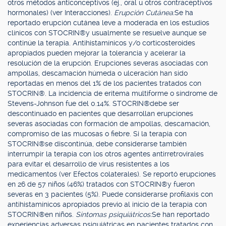
otros métodos anticonceptivos (ej., oral u otros contraceptivos
hormonales) (ver Interacciones).
Erupción Cutánea:
Se ha
reportado erupción cutánea leve a moderada en los estudios
clínicos con STOCRIN®y usualmente se resuelve aunque se
continúe la terapia. Antihistamínicos y/o corticosteroides
apropiados pueden mejorar la tolerancia y acelerar la
resolución de la erupción. Erupciones severas asociadas con
ampollas, descamación húmeda o ulceración han sido
reportadas en menos del 1% de los pacientes tratados con
STOCRIN®. La incidencia de eritema multiforme o síndrome de
Stevens-Johnson fue del 0.14%. STOCRIN®debe ser
descontinuado en pacientes que desarrollan erupciones
severas asociadas con formación de ampollas, descamación,
compromiso de las mucosas o fiebre. Si la terapia con
STOCRIN®se discontinúa, debe considerarse también
interrumpir la terapia con los otros agentes antirretrovirales
para evitar el desarrollo de virus resistentes a los
medicamentos (ver Efectos colaterales). Se reportó erupciones
en 26 de 57 niños (46%) tratados con STOCRIN®y fueron
severas en 3 pacientes (5%). Puede considerarse profilaxis con
antihistamínicos apropiados previo al inicio de la terapia con
STOCRIN®en niños.
Síntomas psiquiátricos:
Se han reportado
experiencias adversas psiquiátricas en pacientes tratados con