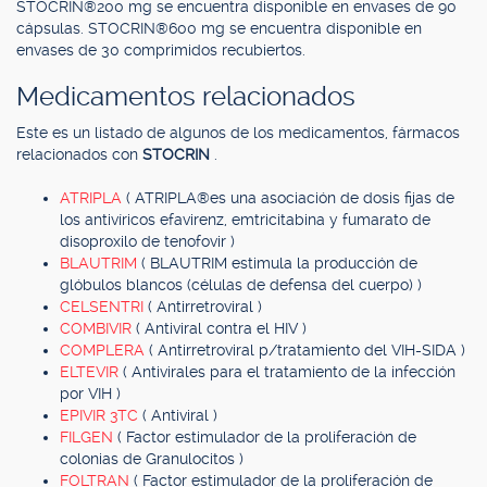
STOCRIN®200 mg se encuentra disponible en envases de 90
cápsulas. STOCRIN®600 mg se encuentra disponible en
envases de 30 comprimidos recubiertos.
Medicamentos relacionados
Este es un listado de algunos de los medicamentos, fármacos
relacionados con
STOCRIN
.
ATRIPLA
( ATRIPLA®es una asociación de dosis fijas de
los antivíricos efavirenz, emtricitabina y fumarato de
disoproxilo de tenofovir )
BLAUTRIM
( BLAUTRIM estimula la producción de
glóbulos blancos (células de defensa del cuerpo) )
CELSENTRI
( Antirretroviral )
COMBIVIR
( Antiviral contra el HIV )
COMPLERA
( Antirretroviral p/tratamiento del VIH-SIDA )
ELTEVIR
( Antivirales para el tratamiento de la infección
por VIH )
EPIVIR 3TC
( Antiviral )
FILGEN
( Factor estimulador de la proliferación de
colonias de Granulocitos )
FOLTRAN
( Factor estimulador de la proliferación de