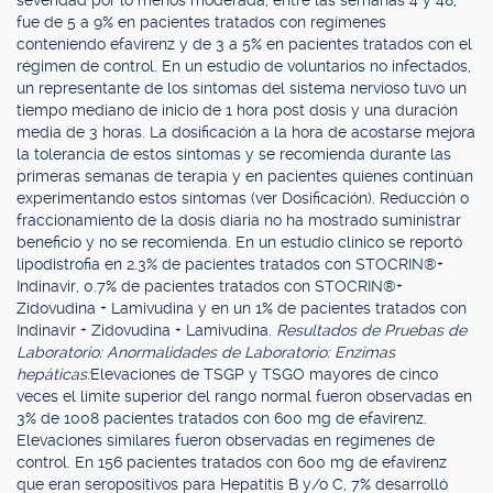
severidad por lo menos moderada, entre las semanas 4 y 48,
fue de 5 a 9% en pacientes tratados con regímenes
conteniendo efavirenz y de 3 a 5% en pacientes tratados con el
régimen de control. En un estudio de voluntarios no infectados,
un representante de los síntomas del sistema nervioso tuvo un
tiempo mediano de inicio de 1 hora post dosis y una duración
media de 3 horas. La dosificación a la hora de acostarse mejora
la tolerancia de estos síntomas y se recomienda durante las
primeras semanas de terapia y en pacientes quienes continúan
experimentando estos síntomas (ver Dosificación). Reducción o
fraccionamiento de la dosis diaria no ha mostrado suministrar
beneficio y no se recomienda. En un estudio clínico se reportó
lipodistrofia en 2.3% de pacientes tratados con STOCRIN®+
Indinavir, 0.7% de pacientes tratados con STOCRIN®+
Zidovudina + Lamivudina y en un 1% de pacientes tratados con
Indinavir + Zidovudina + Lamivudina.
Resultados de Pruebas de
Laboratorio: Anormalidades de Laboratorio: Enzimas
hepáticas:
Elevaciones de TSGP y TSGO mayores de cinco
veces el límite superior del rango normal fueron observadas en
3% de 1008 pacientes tratados con 600 mg de efavirenz.
Elevaciones similares fueron observadas en regímenes de
control. En 156 pacientes tratados con 600 mg de efavirenz
que eran seropositivos para Hepatitis B y/o C, 7% desarrolló