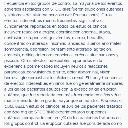
frecuencia en los grupos de control. La mayoría de los eventos
adversos asociados con STOCRIN®fueron erupciones cutáneas
y síntomas del sistema nervioso (ver Precauciones). Otros
efectos indeseables menos frecuentes, significativos
clínicamente, reportados en todos los estudios clínicos
incluyen: reacción alérgica, coordinación anormal, ataxia,
confusión, estupor, vértigo, vómitos, diarrea, hepatitis,
concentración alterada, insomnio, ansiedad, sueños anormales,
somnolencia, depresión, pensamiento alterado, agitación,
amnesia, delirio, deterioro emocional, euforia, alucinaciones y
psicosis. Otros efectos indeseables reportados en la
experiencia posmercadeo incluyen neurosis reacciones
paranoicas, convulsiones, prurito, dolor abdominal, visión
borrosa, ginecomastia e insuficiencia renal. El tipo y frecuencia
de efectos indeseables en niños fueron generalmente similares
a los de los pacientes adultos con la excepción de erupción
cutánea, que fue reportada con más frecuencia en niños y fue
más a menudo de un grado mayor que en adultos.
Erupciones
Cutáneas:
En estudios clínicos, el 26% de los pacientes tratados
con 600 mg de STOCRIN®experimentaron erupciones
cutáneas comparado con un 17% de los pacientes tratados en
los grupos control. La erupción cutánea fue considerada como