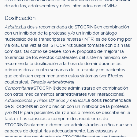
de adultos, adolescentes y niños infectados con el VIH-1.
Dosificación.
Adultos:
La dosis recomendada de STOCRIN®en combinación
con un inhibidor de la proteasa y/o un inhibidor análogo
nucleósido de la transcriptasa reversa (INTR) es de 600 mg por
vía oral, una vez al día. STOCRIN®puede tomarse con o sin las
comidas, tal como se desee. Con el propósito de mejorar la
tolerancia de los efectos colaterales del sistema nervioso, se
recomienda la dosificación a la hora de dormir durante las
primeras dos a cuatro semanas de la terapia y en pacientes
que continúan experimentando estos síntomas (ver Efectos
colaterales).
Terapia Antirretroviral
Concomitante:
STOCRIN®debe administrarse en combinación
con otros medicamentos antirretrovirales (ver Interacciones).
Adolescentes y niños (17 años y menos):
La dosis recomendada
de STOCRIN®en combinación con un inhibidor de la proteasa
y/o INTR para pacientes de 17 años o menos se describe en la
tabla 1. Las cápsulas o comprimidos recubiertos de
STOCRIN®solamente deben ser administradas a niños que son
capaces de deglutirlas adecuadamente. Las cápsulas y