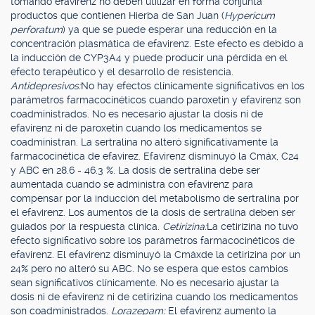
tomando efavirenz no deben utilizar en forma conjunta
productos que contienen Hierba de San Juan (
Hypericum
perforatum
) ya que se puede esperar una reducción en la
concentración plasmática de efavirenz. Este efecto es debido a
la inducción de CYP3A4 y puede producir una pérdida en el
efecto terapéutico y el desarrollo de resistencia.
Antidepresivos:
No hay efectos clínicamente significativos en los
parámetros farmacocinéticos cuando paroxetin y efavirenz son
coadministrados. No es necesario ajustar la dosis ni de
efavirenz ni de paroxetin cuando los medicamentos se
coadministran. La sertralina no alteró significativamente la
farmacocinética de efavirez. Efavirenz disminuyó la Cmáx, C24
y ABC en 28.6 - 46.3 %. La dosis de sertralina debe ser
aumentada cuando se administra con efavirenz para
compensar por la inducción del metabolismo de sertralina por
el efavirenz. Los aumentos de la dosis de sertralina deben ser
guiados por la respuesta clínica.
Cetirizina:
La cetirizina no tuvo
efecto significativo sobre los parámetros farmacocinéticos de
efavirenz. El efavirenz disminuyó la Cmáxde la cetirizina por un
24% pero no alteró su ABC. No se espera que estos cambios
sean significativos clínicamente. No es necesario ajustar la
dosis ni de efavirenz ni de cetirizina cuando los medicamentos
son coadministrados.
Lorazepam:
El efavirenz aumento la