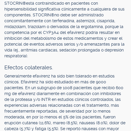
STOCRIN®está contraindicado en pacientes con
hipersensibilidad significativa clínicamente a cualquiera de sus
componentes. STOCRIN®no debe ser administrado
concomitantemente con terfenadina, astemizol, cisaprida,
midazolam, triazolam o derivados de la ergotamina, porque la
competencia por el CYP3A4 del efavirenz podría resultar en
inhibición del metabolismo de estos medicamentos y crear el
potencial de eventos adversos serios y/o amenazantes para la
vida (ej., arritmias cardíacas, sedación prolongada o depresión
respiratoria).
Efectos colaterales.
Generalmente efavirenz ha sido bien tolerado en estudios
clínicos. Efavirenz ha sido estudiado en más de 9000
pacientes. En un subgrupo de 1008 pacientes que recibió 600
mg de efavirenz diariamente en combinación con inhibidores
de la proteasa y/o INTR en estudios clínicos controlados, las
experiencias adversas relacionadas con el tratamiento, más
frecuentemente reportadas, de severidad por lo menos
moderada, en por lo menos el 5% de los pacientes, fueron
erupción cutánea (11.6%), mareo (8.5%), náuseas (8.0%), dolor de
cabeza (5.7%) y fatiga (5.5%). Se reportó náuseas con mayor