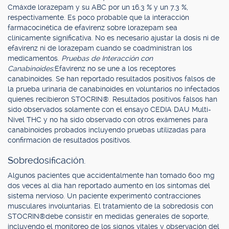
Cmáxde lorazepam y su ABC por un 16.3 % y un 7.3 %,
respectivamente. Es poco probable que la interacción
farmacocinética de efavirenz sobre lorazepam sea
clínicamente significativa. No es necesario ajustar la dosis ni de
efavirenz ni de lorazepam cuando se coadministran los
medicamentos.
Pruebas de Interacción con
Canabinoides:
Efavirenz no se une a los receptores
canabinoides. Se han reportado resultados positivos falsos de
la prueba urinaria de canabinoides en voluntarios no infectados
quienes recibieron STOCRIN®. Resultados positivos falsos han
sido observados solamente con el ensayo CEDIA DAU Multi-
Nivel THC y no ha sido observado con otros exámenes para
canabinoides probados incluyendo pruebas utilizadas para
confirmación de resultados positivos.
Sobredosificación.
Algunos pacientes que accidentalmente han tomado 600 mg
dos veces al día han reportado aumento en los síntomas del
sistema nervioso. Un paciente experimentó contracciones
musculares involuntarias. El tratamiento de la sobredosis con
STOCRIN®debe consistir en medidas generales de soporte,
incluyendo el monitoreo de los signos vitales y observación del