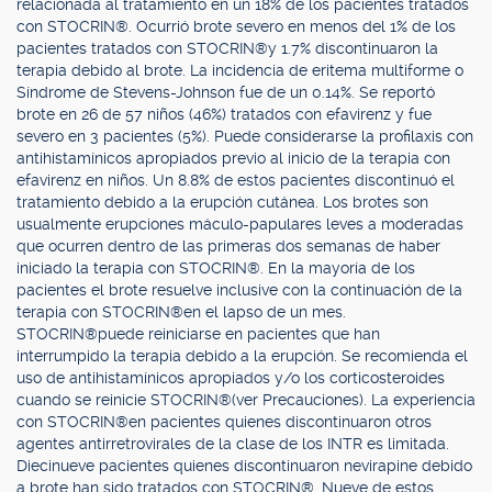
relacionada al tratamiento en un 18% de los pacientes tratados
con STOCRIN®. Ocurrió brote severo en menos del 1% de los
pacientes tratados con STOCRIN®y 1.7% discontinuaron la
terapia debido al brote. La incidencia de eritema multiforme o
Síndrome de Stevens-Johnson fue de un 0.14%. Se reportó
brote en 26 de 57 niños (46%) tratados con efavirenz y fue
severo en 3 pacientes (5%). Puede considerarse la profilaxis con
antihistamínicos apropiados previo al inicio de la terapia con
efavirenz en niños. Un 8.8% de estos pacientes discontinuó el
tratamiento debido a la erupción cutánea. Los brotes son
usualmente erupciones máculo-papulares leves a moderadas
que ocurren dentro de las primeras dos semanas de haber
iniciado la terapia con STOCRIN®. En la mayoría de los
pacientes el brote resuelve inclusive con la continuación de la
terapia con STOCRIN®en el lapso de un mes.
STOCRIN®puede reiniciarse en pacientes que han
interrumpido la terapia debido a la erupción. Se recomienda el
uso de antihistamínicos apropiados y/o los corticosteroides
cuando se reinicie STOCRIN®(ver Precauciones). La experiencia
con STOCRIN®en pacientes quienes discontinuaron otros
agentes antirretrovirales de la clase de los INTR es limitada.
Diecinueve pacientes quienes discontinuaron nevirapine debido
a brote han sido tratados con STOCRIN®. Nueve de estos