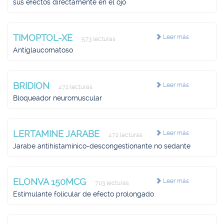
sus efectos directamente en el ojo
TIMOPTOL-XE
Leer más
573 lecturas
Antiglaucomatoso
BRIDION
Leer más
472 lecturas
Bloqueador neuromuscular
LERTAMINE JARABE
Leer más
472 lecturas
Jarabe antihistamínico-descongestionante no sedante
ELONVA 150MCG
Leer más
703 lecturas
Estimulante folicular de efecto prolongado