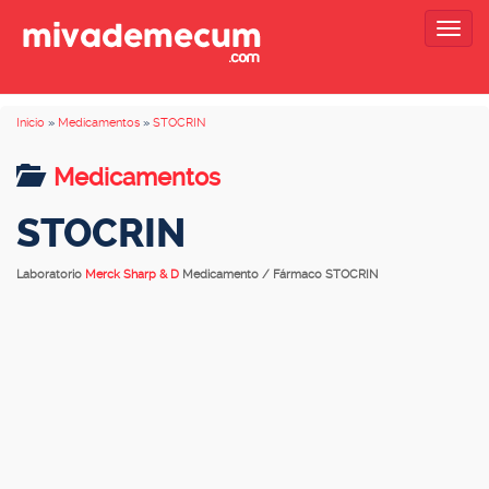
Togg
navig
Inicio
»
Medicamentos
»
STOCRIN
Medicamentos
STOCRIN
Laboratorio
Merck Sharp & D
Medicamento / Fármaco STOCRIN