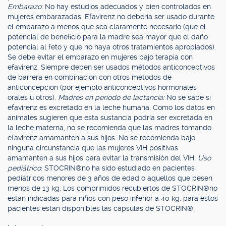
Embarazo:
No hay estudios adecuados y bien controlados en
mujeres embarazadas. Efavirenz no debería ser usado durante
el embarazo a menos que sea claramente necesario (que el
potencial de beneficio para la madre sea mayor que el daño
potencial al feto y que no haya otros tratamientos apropiados).
Se debe evitar el embarazo en mujeres bajo terapia con
efavirenz. Siempre deben ser usados métodos anticonceptivos
de barrera en combinación con otros métodos de
anticoncepción (por ejemplo anticonceptivos hormonales
orales u otros).
Madres en período de lactancia:
No se sabe si
efavirenz es excretado en la leche humana. Como los datos en
animales sugieren que esta sustancia podría ser excretada en
la leche materna, no se recomienda que las madres tomando
efavirenz amamanten a sus hijos. No se recomienda bajo
ninguna circunstancia que las mujeres VIH positivas
amamanten a sus hijos para evitar la transmisión del VIH.
Uso
pediátrico
: STOCRIN®no ha sido estudiado en pacientes
pediátricos menores de 3 años de edad o aquellos que pesen
menos de 13 kg. Los comprimidos recubiertos de STOCRIN®no
están indicadas para niños con peso inferior a 40 kg, para estos
pacientes están disponibles las cápsulas de STOCRIN®.