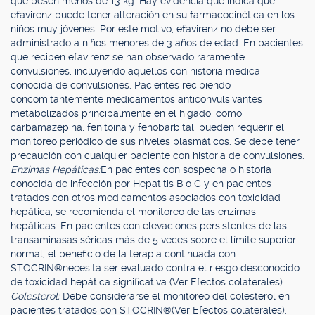
que pesen menos de 13 kg. Hay evidencia que indica que
efavirenz puede tener alteración en su farmacocinética en los
niños muy jóvenes. Por este motivo, efavirenz no debe ser
administrado a niños menores de 3 años de edad. En pacientes
que reciben efavirenz se han observado raramente
convulsiones, incluyendo aquellos con historia médica
conocida de convulsiones. Pacientes recibiendo
concomitantemente medicamentos anticonvulsivantes
metabolizados principalmente en el hígado, como
carbamazepina, fenitoína y fenobarbital, pueden requerir el
monitoreo periódico de sus niveles plasmáticos. Se debe tener
precaución con cualquier paciente con historia de convulsiones.
Enzimas Hepáticas:
En pacientes con sospecha o historia
conocida de infección por Hepatitis B o C y en pacientes
tratados con otros medicamentos asociados con toxicidad
hepática, se recomienda el monitoreo de las enzimas
hepáticas. En pacientes con elevaciones persistentes de las
transaminasas séricas más de 5 veces sobre el límite superior
normal, el beneficio de la terapia continuada con
STOCRIN®necesita ser evaluado contra el riesgo desconocido
de toxicidad hepática significativa (Ver Efectos colaterales).
Colesterol:
Debe considerarse el monitoreo del colesterol en
pacientes tratados con STOCRIN®(Ver Efectos colaterales).