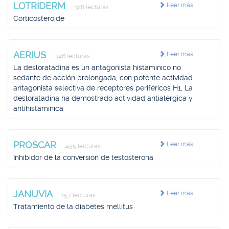
LOTRIDERM
Leer más
328 lecturas
Corticosteroide
AERIUS
Leer más
346 lecturas
La desloratadina es un antagonista histamínico no
sedante de acción prolongada, con potente actividad
antagonista selectiva de receptores periféricos H1, La
desloratadina ha demostrado actividad antialérgica y
antihistamínica
PROSCAR
Leer más
455 lecturas
Inhibidor de la conversión de testosterona
JANUVIA
Leer más
157 lecturas
Tratamiento de la diabetes mellitus