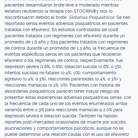
pacientes desarrollaron brote leve a moderado mientras
estaban recibiendo la terapia con STOCRIN®y dos lo
discontinuaron debido al brote.
Síntomas Psiquiátricos:
Se han
reportado serios eventos adversos psiquiátricos en pacientes
tratados con efavirenz. En estudios controlados de 1008
pacientes tratados con regímenes con efavirenz durante un
promedio de 1.6 año y 635 pacientes tratados con regímenes
de control durante un promedio de 1.3 año, la frecuencia de
eventos específicos serios en los pacientes que recibieron
efavirenz o los regímenes de control, respectivamente, fue:
depresión severa (1.6%, 0.6%), ideación suicida (0.6%, 0.3%),
intentos suicidas no fatales (0.4%, 0%), comportamiento
agresivo (0.4%, 0.3%), reacciones paranoides (0.4%, 0.3%) y
reacciones maníacas (0.1%, 0%). Pacientes con historia de
desórdenes psiquiátricos parecen tener mayor riesgo de
presentar estas experiencias adversas psiquiátricas serias, con
la frecuencia de cada uno de los eventos enumerados arriba
variando entre 0.3% para reacciones maníacas a 2.0% para
depresión severa e ideación suicida. También ha habido
reportes post-mercadeo ocasionales de muerte por suicidio,
alucinaciones y comportamientos psicóticos, aunque no se
puede determinar una relación causal con el uso de efavirenz