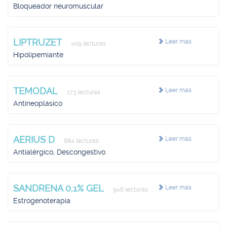
Bloqueador neuromuscular
LIPTRUZET
Leer más
409 lecturas
Hipolipemiante
TEMODAL
Leer más
173 lecturas
Antineoplásico
AERIUS D
Leer más
884 lecturas
Antialérgico, Descongestivo
SANDRENA 0,1% GEL
Leer más
946 lecturas
Estrogenoterapia