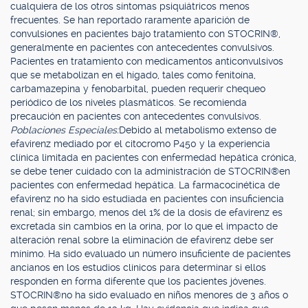
cualquiera de los otros síntomas psiquiátricos menos
frecuentes. Se han reportado raramente aparición de
convulsiones en pacientes bajo tratamiento con STOCRIN®,
generalmente en pacientes con antecedentes convulsivos.
Pacientes en tratamiento con medicamentos anticonvulsivos
que se metabolizan en el hígado, tales como fenitoína,
carbamazepina y fenobarbital, pueden requerir chequeo
periódico de los niveles plasmáticos. Se recomienda
precaución en pacientes con antecedentes convulsivos.
Poblaciones Especiales:
Debido al metabolismo extenso de
efavirenz mediado por el citocromo P450 y la experiencia
clínica limitada en pacientes con enfermedad hepática crónica,
se debe tener cuidado con la administración de STOCRIN®en
pacientes con enfermedad hepática. La farmacocinética de
efavirenz no ha sido estudiada en pacientes con insuficiencia
renal; sin embargo, menos del 1% de la dosis de efavirenz es
excretada sin cambios en la orina, por lo que el impacto de
alteración renal sobre la eliminación de efavirenz debe ser
mínimo. Ha sido evaluado un número insuficiente de pacientes
ancianos en los estudios clínicos para determinar si ellos
responden en forma diferente que los pacientes jóvenes.
STOCRIN®no ha sido evaluado en niños menores de 3 años o