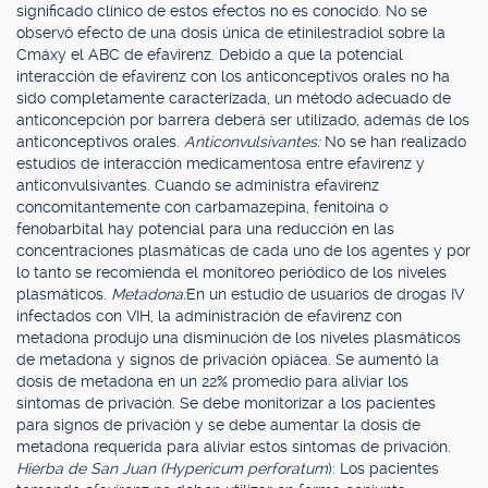
significado clínico de estos efectos no es conocido. No se
observó efecto de una dosis única de etinilestradiol sobre la
Cmáxy el ABC de efavirenz. Debido a que la potencial
interacción de efavirenz con los anticonceptivos orales no ha
sido completamente caracterizada, un método adecuado de
anticoncepción por barrera deberá ser utilizado, además de los
anticonceptivos orales.
Anticonvulsivantes:
No se han realizado
estudios de interacción medicamentosa entre efavirenz y
anticonvulsivantes. Cuando se administra efavirenz
concomitantemente con carbamazepina, fenitoína o
fenobarbital hay potencial para una reducción en las
concentraciones plasmáticas de cada uno de los agentes y por
lo tanto se recomienda el monitoreo periódico de los niveles
plasmáticos.
Metadona:
En un estudio de usuarios de drogas IV
infectados con VIH, la administración de efavirenz con
metadona produjo una disminución de los niveles plasmáticos
de metadona y signos de privación opiácea. Se aumentó la
dosis de metadona en un 22% promedio para aliviar los
síntomas de privación. Se debe monitorizar a los pacientes
para signos de privación y se debe aumentar la dosis de
metadona requerida para aliviar estos síntomas de privación.
Hierba de San Juan (Hypericum perforatum
): Los pacientes