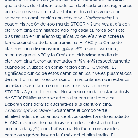
que la dosis de rifabutin puede ser duplicada en los regímenes
en los cuales se administra rifabutin dos o tres veces por
semana en combinación con efavirenz.
Claritromicina:
La
coadministración de 400 mg de STOCRIN®una vez al día con
claritromicina administrada 500 mg cada 12 horas por siete
días resultó en un efecto significativo del efavirenz sobre la
farmacocinética de la claritromicina. El ABC y la Cmáx de
claritromicina disminuyeron 39% y 26% respectivamente,
mientras que el ABC y la Cmáx del hidroximetabolito de
claritromicina fueron aumentados 34% y 49% respectivamente
cuando se utilizaba en combinación con STOCRIN®. El
significado clínico de estos cambios en los niveles plasmáticos
de claritromicina no es conocido. En voluntarios no infectados,
un 46% desarrollaron erupciones mientras recibieron
STOCRIN®y claritromicina. No se recomienda ajustar la dosis
de STOCRIN®cuando se administra con claritromicina.
Deberán considerarse alternativas a la claritromicina.
Anticonceptivos Orales:
Solamente el componente
etinilestradiol de los anticonceptivos orales ha sido estudiado.
El ABC después de una dosis única de etinilestradiol fue
aumentada (37%) por el efavirenz. No fueron observados
cambios significativos en la Cmáx del etinilestradiol. El