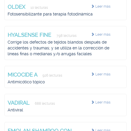
OLDEX
Leer más
10 lecturas
Fotosensibilizante para terapia fotodinámica
HYALSENSE FINE
Leer más
798 lecturas
Corrige los defectos de tejidos blandos después de
accidentes y traumas; y se utiliza en la corrección de
líneas finas o medianas y/o arrugas faciales
MICOCIDE A
Leer más
926 lecturas
Antimicótico tópico
VADIRAL
Leer más
688 lecturas
Antiviral
EMOLAN SHAMPOO CON
Leer más