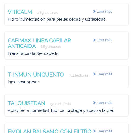
VITICALM
Leer más
489 lecturas
Hidro-humectación para pieles secas y ultrasecas
CAPIMAX LINEA CAPILAR
Leer más
ANTICAIDA
885 lecturas
Frena la caída del cabello
T-INMUN UNGÜENTO
Leer más
711 lecturas
Inmunosupresor
TALQUISEDAN
Leer más
942 lecturas
Absorbe la humedad, lubrica, protege y suaviza la piel
EMOLAN BALSAMO CON FILTRO
Leer más