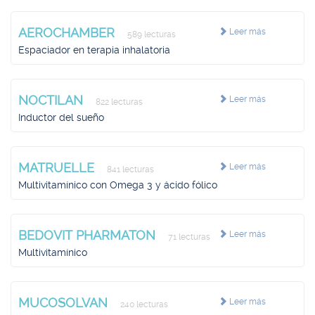
AEROCHAMBER
Leer más
589 lecturas
Espaciador en terapia inhalatoria
NOCTILAN
Leer más
822 lecturas
Inductor del sueño
MATRUELLE
Leer más
841 lecturas
Multivitamínico con Omega 3 y ácido fólico
BEDOVIT PHARMATON
Leer más
71 lecturas
Multivitamínico
MUCOSOLVAN
Leer más
240 lecturas