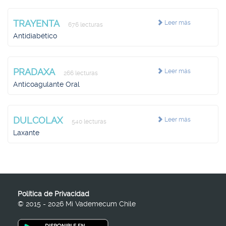
TRAYENTA
Leer más
676 lecturas
Antidiabético
PRADAXA
Leer más
266 lecturas
Anticoagulante Oral
DULCOLAX
Leer más
540 lecturas
Laxante
Política de Privacidad
© 2015 - 2026 Mi Vademecum Chile