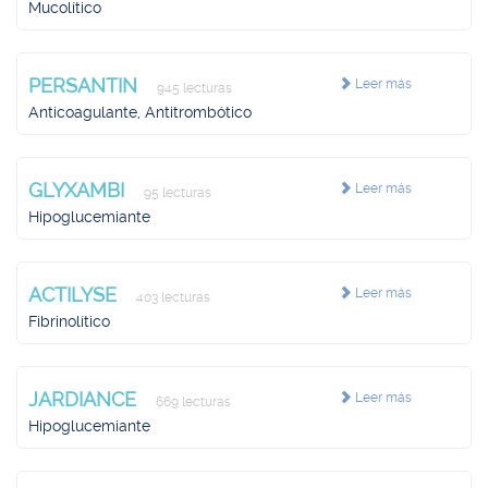
Mucolítico
PERSANTIN
Leer más
945 lecturas
Anticoagulante, Antitrombótico
GLYXAMBI
Leer más
95 lecturas
Hipoglucemiante
ACTILYSE
Leer más
403 lecturas
Fibrinolítico
JARDIANCE
Leer más
669 lecturas
Hipoglucemiante