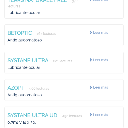
TEARS NATURALE FREE
372
lecturas
Lubricante ocular
BETOPTIC
Leer más
167 lecturas
Antiglaucomatoso
SYSTANE ULTRA
Leer más
801 lecturas
Lubricante ocular
AZOPT
Leer más
966 lecturas
Antiglaucomatoso
SYSTANE ULTRA UD
Leer más
490 lecturas
0.7ml Vial x 30.