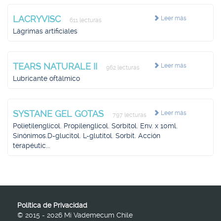
LACRYVISC
Leer más
611 lecturas
Lágrimas artificiales
TEARS NATURALE II
Leer más
962 lecturas
Lubricante oftálmico
SYSTANE GEL GOTAS
Leer más
797 lecturas
Polietilenglicol. Propilenglicol. Sorbitol. Env. x 10ml.
Sinónimos.D-glucitol. L-glutitol. Sorbit. Acción
terapéutic...
Política de Privacidad
© 2015 - 2026 Mi Vademecum Chile