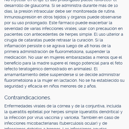
desarrollo de glaucoma. Si se administra durante más de 10
días, la presión intraocular debe ser monitoreada de rutina.
Inmunosupresión en otros tejidos y órganos puede observarse
por su uso prolongado. Este fármaco puede exacerbar la
severidad de varias infecciones virales; usar con precaución en
pacientes con antecedentes de herpes simple. El uso ulterior a
cirugía de cataratas puede retrasar la curación. Si la
inflamación persiste o se agrava luego de 48 horas de la
primera administración de fluorometolona, suspender la
medicación. No usar en mujeres embarazadas a menos que el
beneficio para la madre supere el riesgo potencial para el feto
(efecto teratogénico demostrado en animales). El
amamantamiento debe suspenderse si se decide administrar
fluorometolona a la mujer en lactación. No se ha establecido su
seguridad y eficacia en niños menores de 2 años.
Contraindicaciones.
Enfermedades virales de la córnea y de la conjuntiva, incluida
la queratitis epitelial por herpes simple (queratitis dendrítica) y
la infección por virus vaccinia y varicela. También en caso de
infecciones micobacterianas (tuberculosis ocular) y de