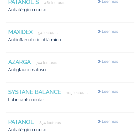
PATANOL S
Leer más
461 lecturas
Antialérgico ocular
MAXIDEX
Leer más
54 lecturas
Antiinflamatorio oftálmico
AZARGA
Leer más
744 lecturas
Antiglaucomatoso
SYSTANE BALANCE
Leer más
105 lecturas
Lubricante ocular
PATANOL
Leer más
854 lecturas
Antialérgico ocular