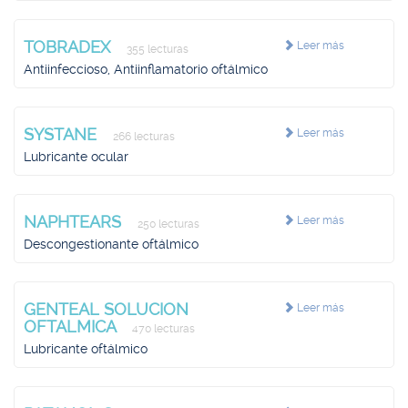
TOBRADEX
Leer más
355 lecturas
Antiinfeccioso, Antiinflamatorio oftálmico
SYSTANE
Leer más
266 lecturas
Lubricante ocular
NAPHTEARS
Leer más
250 lecturas
Descongestionante oftálmico
GENTEAL SOLUCION
Leer más
OFTALMICA
470 lecturas
Lubricante oftálmico