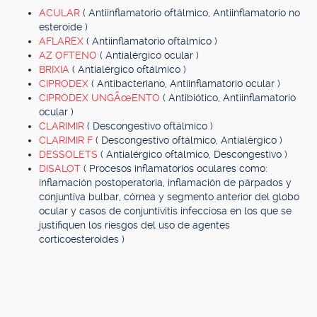
ACULAR
( Antiinflamatorio oftálmico, Antiinflamatorio no
esteroide )
AFLAREX
( Antiinflamatorio oftálmico )
AZ OFTENO
( Antialérgico ocular )
BRIXIA
( Antialérgico oftálmico )
CIPRODEX
( Antibacteriano, Antiinflamatorio ocular )
CIPRODEX UNGÃœENTO
( Antibiótico, Antiinflamatorio
ocular )
CLARIMIR
( Descongestivo oftálmico )
CLARIMIR F
( Descongestivo oftálmico, Antialérgico )
DESSOLETS
( Antialérgico oftálmico, Descongestivo )
DISALOT
( Procesos inflamatorios oculares como:
inflamación postoperatoria, inflamación de párpados y
conjuntiva bulbar, córnea y segmento anterior del globo
ocular y casos de conjuntivitis infecciosa en los que se
justifiquen los riesgos del uso de agentes
corticoesteroides )