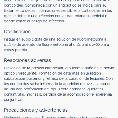
la córnea y del segmento anterior del globo ocular sensible a
corticoides. Combinada con un antibiótico se indica para el
tratamiento de las inflamaciones sensibles a corticoides en las
que se detecte una infección ocular bacteriana superficial o
donde existe el riesgo de infección.
Dosificación.
Instilar en el ojo 1 gota de una solución de fluorometolona al
0,1% (o de acetato de fluorometolona al 0,1% o al 0,25%) 2 a 4
veces por día.
Reacciones adversas.
Elevación de la presión intraocular, glaucoma, daño en el nervio
óptico (infrecuente), formación de cataratas en la región
subcapsular posterior y retraso de la curación de lesiones. Con
los corticoides se ha informado la aparición de uveítis anterior
aguda con perforación del ojo, úlcera corneana, queratitis,
conjuntivitis, midriasis, pérdida de la acomodación e hiperemia
conjuntival.
Precauciones y advertencias.
No inyectar en el ojo. El uso prolongado puede favorecer el